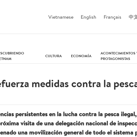
Vietnamese
English
Français
中
ESCUBRIENDO
ACONTECIMIENTOS 
CULTURA
ECONOMÍA
IETNAM
PROTAGONISTAS
uerza medidas contra la pesca
iencias persistentes en la lucha contra la pesca ileg
próxima visita de una delegación nacional de inspecc
ado una movilización general de todo el sistema po