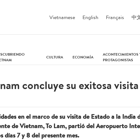
Vietnamese
English
Français
中
ESCUBRIENDO
ACONTECIMIENTOS 
CULTURA
ECONOMÍA
IETNAM
PROTAGONISTAS
am concluye su exitosa visita 
idades en el marco de su visita de Estado a la India 
ente de Vietnam, To Lam, partió del Aeropuerto Int
os días 7 y 8 del presente mes.