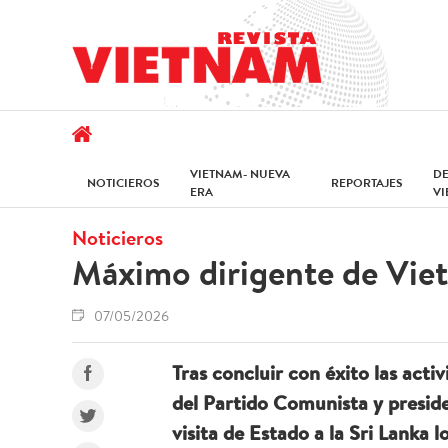
VIETNAM- NUEVA
D
NOTICIEROS
REPORTAJES
ERA
V
Noticieros
Máximo dirigente de Vietn
07/05/2026
Tras concluir con éxito las activ
del Partido Comunista y presid
visita de Estado a la Sri Lanka l