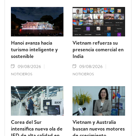
Phomvihane, miembro del Buró Político y
presidente de la Asamblea Nacional de Laos.
Hanoi avanza hacia
Vietnam refuerza su
turismo inteligente y
presencia comercial en
sostenible
India
09/08/2026
09/08/2026
NOTICIEROS
NOTICIEROS
Corea del Sur
Vietnam y Australia
intensifica nueva ola de
buscan nuevos motores
IED de alta calidad en
de crecimiento