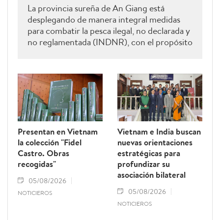
La provincia sureña de An Giang está
desplegando de manera integral medidas
para combatir la pesca ilegal, no declarada y
no reglamentada (INDNR), con el propósito
de sancionar todas las infracciones,
contribuir al levantamiento de la
advertencia de la “tarjeta amarilla” impuesta
por la Comisión Europea y reforzar el
prestigio del sector pesquero vietnamita.
Presentan en Vietnam
Vietnam e India buscan
la colección "Fidel
nuevas orientaciones
Castro. Obras
estratégicas para
recogidas"
profundizar su
asociación bilateral
05/08/2026
05/08/2026
NOTICIEROS
NOTICIEROS