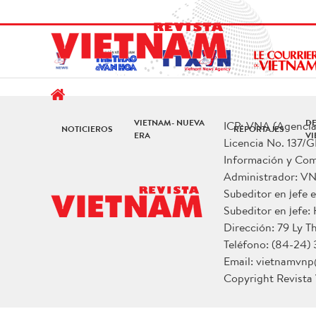
VIETNAM- NUEVA
D
ICP: VNA (Agencia 
NOTICIEROS
REPORTAJES
ERA
V
Licencia No. 137/G
Información y Co
Administrador: V
Subeditor en jefe
Subeditor en jefe:
Dirección: 79 Ly T
Teléfono: (84-24)
Email: vietnamvn
Copyright Revist