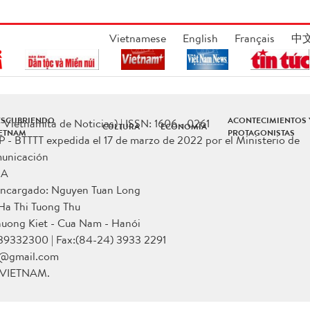
Vietnamese
English
Français
中
ESCUBRIENDO
ACONTECIMIENTOS 
Vietnamita de Noticias) | ISSN: 1606 - 0261
CULTURA
ECONOMÍA
IETNAM
PROTAGONISTAS
P - BTTTT expedida el 17 de marzo de 2022 por el Ministerio de
municación
NA
 encargado: Nguyen Tuan Long
 Ha Thi Tuong Thu
huong Kiet - Cua Nam - Hanói
 39332300 | Fax:(84-24) 3933 2291
p@gmail.com
a VIETNAM.