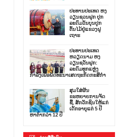
ປະທານປະເທດ ຫງ
ວຽນຊວນຟຸກ ປຸກ
ລະດົມວັນບຸນປູກ
ຕົ້ນໄມ້ຢູ່ແຂວງຝູ
ເຖາະ
ປະທານປະເທດ
ຫວຽດນາມ ຫງ
ວຽນຊວັນຟຸກ:
ລະດົມທຸກແຫຼ່ງ
ກຳລັງເພື່ອພັດທະນາເສດຖະກິດກະສິກຳ
ສຸມໃສ່ຜັນ
ຂະຫຍາຍການຈັດ
ຊື້, ສັກວັກຊິນໃຫ້ແກ່
ເດັກອາຍຸແຕ່ 5 ປີ
ຫາຕ່ຳກວ່າ 12 ປີ