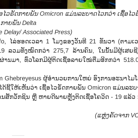
ຊື້ອໄວຣັດກາຍພັນ
Omicron
ແມ່ນລະບາດໄວກວ່າ ເຊື້ອໄວຣ
ກາຍພັນ
Delta
 Delay/ Associated Press)
, ໄລ່ຮອດເວລາ 1 ໂມງຂອງວັນທີ 21 ທັນວາ (ຕາມເ
- 19 ລວມທັງໝົດກວ່າ 275,7 ລ້ານຄົນ, ໃນນັ້ນມີຜູ້ເສຍຊີ
ານມາ, ທົ່ວໂລກມີຜູ້ຕິດເຊື້ອລາຍໃໝ່ຕື່ມອີກກວ່າ 518.
om Ghebreyesus ຜູ້ອຳນວຍການໃຫຍ່ ອົງການອະນາໄມ
ໄດ້ຊີ້ໃຫ້ເຫັນວ່າ ເຊື້ອໄວຣັດກາຍພັນ Omicron ແມ່ນລະ
ານສັກວັກຊິນ ຫຼື ຫາຍດີພາຍຫຼັງຕິດເຊື້ອໂຄວິດ - 19 ແລ້ວ 
(ແຫຼ່ງຄັດຈາກ
V