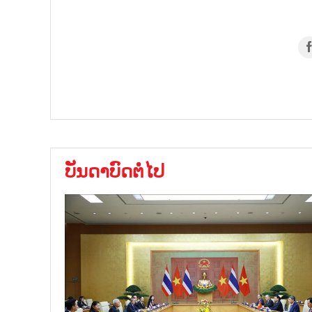
ບັນດາບົດຕໍ່ໄປ