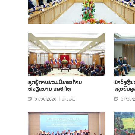
ຊຸກຍູ້ການຮ່ວມມືຮອບດ້ານ
ນຳ​ວົງ​ເງ
ຫວຽດນາມ ແລະ ໄທ
ເຊຍ​ບັນ​ລຸ
07/08/2026
07/08/
ຂ່າວສານ