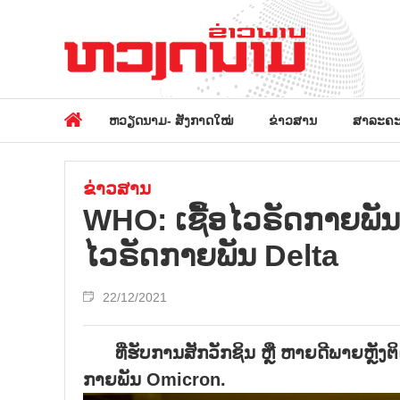
ຫວຽດນາມ- ສັງກາດໃໝ່
ຂ່າວສານ
ສາລະຄະ
ຂ່າວສານ
WHO: ເຊື້ອໄວຣັດກາຍພັນ
ໄວຣັດກາຍພັນ Delta
22/12/2021
ທີ່ຮັບການສັກວັກຊິນ ຫຼື ຫາຍດີພາຍຫຼັງຕ
ກາຍພັນ
Omicron.