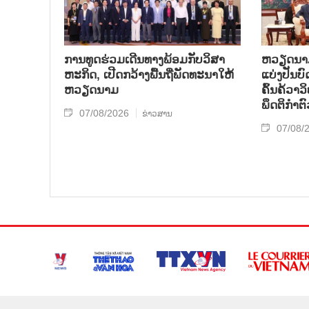
ການ​ທູດ​ຮ່ວມ​ເດີນ​ທາງ​ພ້ອມກັບ​ວິ​ສາ​
ຫວຽດ​ນາມ 
ຫະ​ກ​ິດ, ເປີດກວ້າງ​ພື້ນ​ຖີ່​ພັດ​ທະ​ນາ​ໃຫ້​
ແບ່​ງ​ປັນ​
ຫວຽດ​ນາມ
ຄົ້ນ​ຄ້​ວາ
ພຶດ​ຕິ​ກຳຕົ
07/08/2026
ຂ່າວສານ
07/08/