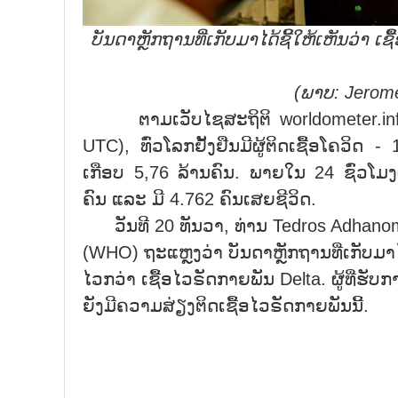
ບັນດາຫຼັກຖານທີ່ເກັບມາໄດ້ຊີ້ໃຫ້ເຫັນວ່າ ເ
(
ພາບ:
Jerome
ຕາມເວັບໄຊສະຖິຕິ worldometer.info
UTC), ທົ່ວໂລກຢັ້ງຢືນມີຜູ້ຕິດເຊື້ອໂຄວິດ 
ເກືອບ 5,76 ລ້ານຄົນ. ພາຍໃນ 24 ຊົ່ວໂມງຜ່
ຄົນ ແລະ ມີ 4.762 ຄົນເສຍຊີວິດ.
ວັນທີ 20 ທັນວາ, ທ່ານ Tedros Adhan
(WHO) ຖະແຫຼງວ່າ ບັນດາຫຼັກຖານທີ່ເກັບມາ
ໄວກວ່າ ເຊື້ອໄວຣັດກາຍພັນ Delta. ຜູ້ທີ່ຮັບກ
ຍັງມີຄວາມສ່ຽງຕິດເຊື້ອໄວຣັດກາຍພັນນີ້.