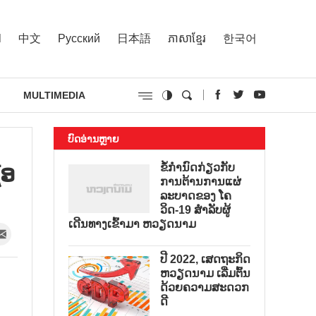
l
中文
Русский
日本語
ភាសាខ្មែរ
한국어
MULTIMEDIA
ບົດອ່ານຫຼາຍ
້ອ
ຂໍ້ກຳນົດກ່ຽວກັບ
ການຕ້ານການແຜ່
ລະບາດຂອງ ໂຄ
ວິດ-19 ສຳລັບຜູ້
ເດີນທາງເຂົ້າມາ ຫວຽດນາມ
ປີ 2022, ເສດຖະກິດ
ຫວຽດນາມ ເລີ່ມຕົ້ນ
ດ້ວຍຄວາມສະດວກ
ດີ