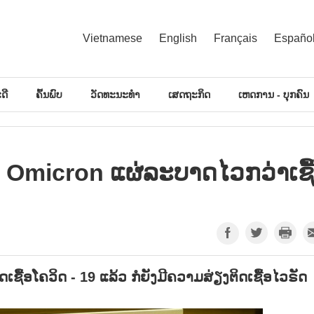
Vietnamese
English
Français
Españo
ດີ
ຄົ້ນພົບ
ວັດທະນະທຳ
ເສດຖະກິດ
ເຫດການ - ບຸກຄົນ
 Omicron ແຜ່ລະບາດໄວກວ່າເຊື
ິດເຊື້ອໂຄວິດ -
19
ແລ້ວ ກໍຍັງມີຄວາມສ່ຽງຕິດເຊື້ອໄວຣັດ