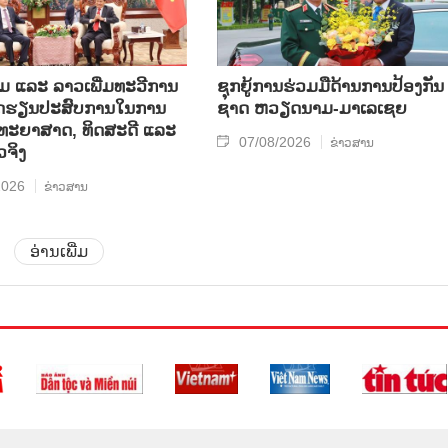
ແລະ ລາວ​ເພີ່ມ​ທະ​ວີ​ການ​
ຊຸກ​ຍູ້​ການ​ຮ່ວມ​ມື​ດ້ານ​ການ​ປ້ອງ​ກັນ​
ບົດ​ຮຽນ​ປະ​ສົບ​ການ​ໃນ​ການ​
ຊາດ ຫວຽດ​ນາມ-ມາ​ເລ​ເຊຍ
​ວິ​ທະ​ຍາ​ສາດ, ທິດ​ສະ​ດີ ແລະ
07/08/2026
ຂ່າວສານ
ວ​ຈິງ
2026
ຂ່າວສານ
ອ່ານເພີ່ມ