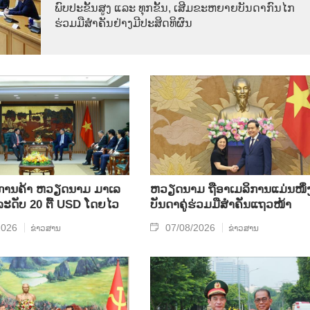
ພົບ​ປະ​ຂັ້ນ​ສູງ ແລະ ທຸກ​ຂັ້ນ, ເສີມ​ຂະ​ຫຍາຍ​ບັນ​ດາ​ກົນ​ໄກ​
ຮ່ວມ​ມື​ສຳ​ຄັນ​ຢ່າງ​ມີ​ປະ​ສິດ​ທິ​ຜົນ
ິນ​ການ​ຄ້າ ຫວຽດ​ນາມ ມາ​ເລ​
ຫ​ວຽດ​ນາມ ຖື​ອາ​ເມ​ລິ​ການ​ແມ່ນ​ໜຶ່ງ
​ລະ​ດັບ 20 ຕື້ USD ໂດຍ​ໄວ
ບັນ​ດາ​ຄູ່​ຮ່ວມ​ມື​ສຳ​ຄັນ​ແຖວ​ໜ້າ
2026
07/08/2026
ຂ່າວສານ
ຂ່າວສານ