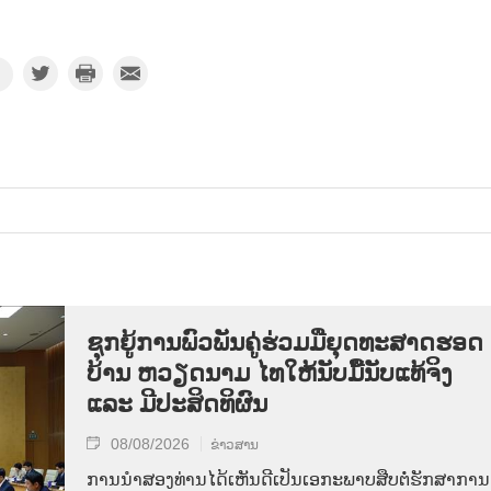
ຊຸກ​ຍູ້​ການ​ພົວ​ພັນ​ຄູ່​ຮ່ວມ​ມື​ຍຸດ​ທະ​ສາດ​ຮອດ​
ບ້ານ ຫວຽດ​ນາມ ໄທ​ໃຫ້​ນັບ​ມື້​ນັບ​ແທ້​ຈິງ
ແລະ ມີ​ປະ​ສິດ​ທິ​ຜົນ
08/08/2026
ຂ່າວສານ
ການ​ນຳ​ສອງ​ທ່ານ​ໄດ້​ເຫັນ​ດີ​ເປັນ​ເອ​ກະ​ພາບ​ສືບ​ຕໍ່​ຮັກ​ສາ​ການ​