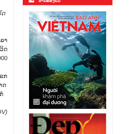
ອ່ານສື່ສິ່ງພິມ
ັດ
ວລາ
ວິດ
000
ໂລກ
ບາດ
ກໍ
OV)