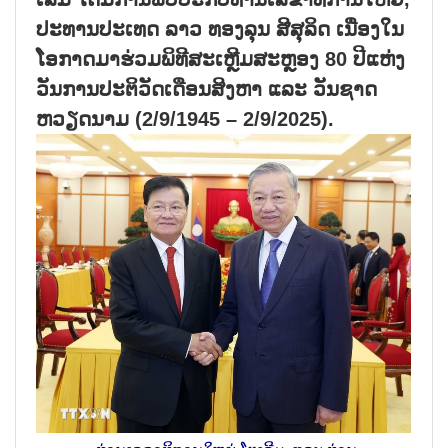
ປະທານປະເທດ ລາວ ທອງລຸນ ສີສຸລິດ ເນື່ອງໃນ
ໂອກາດມາຮ່ວມພິທີສະເຫຼີມສະຫຼອງ 80 ປີແຫ່ງ
ວັນການປະຕິວັດເດືອນສິງຫາ ແລະ ວັນຊາດ
ຫວຽດນາມ (2/9/1945 – 2/9/2025).