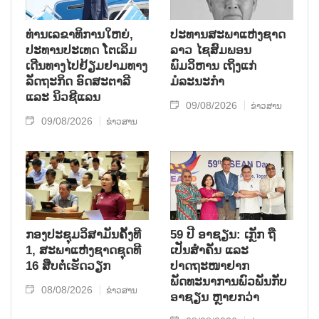
ທ່ານເລຂາທິການໃຫຍ່,
ປະທານສະພາແຫ່ງຊາດ
ປະທານປະເທດ ໂຕເລິມ
ລາວ ໄຊສົມພອນ
ເດີນທາງໄປຢ້ຽມຢາມທາງ
ພົມວິຫານ ເຖິງແກ່
ລັດຖະກິດ ອົດສະຕາລີ
ມໍລະນະກຳ
ແລະ ນິວຊີແລນ
09/08/2026
ຂ່າວສານ
09/08/2026
ຂ່າວສານ
ກອງປະຊຸມວິສາມັນຄັ້ງທີ
59 ປີ ອາຊຽນ: ເກຼັກ ຖື
1, ສະພາແຫ່ງຊາດຊຸດທີ
ເປັນສຳຄັນ ແລະ
16 ສືບຕໍ່ເຮັດວຽກ
ປາດຖະໜາຢາກ
ພັດທະນາການພົວພັນກັບ
08/08/2026
ຂ່າວສານ
ອາຊຽນ ຫຼາຍກວ່າ