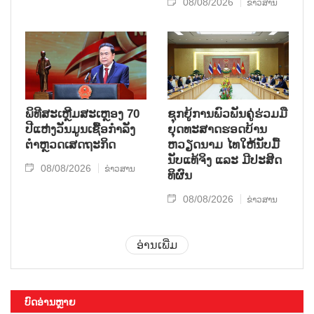
08/08/2026
ຂ່າວສານ
ພິທີສະເຫຼີມສະເຫຼອງ 70
ຊຸກ​ຍູ້​ການ​ພົວ​ພັນ​ຄູ່​ຮ່ວມ​ມື​
ປີແຫ່ງວັນມູນເຊື້ອກຳລັງ
ຍຸດ​ທະ​ສາດ​ຮອດ​ບ້ານ
ຕຳຫຼວດເສດຖະກິດ
ຫວຽດ​ນາມ ໄທ​ໃຫ້​ນັບ​ມື້​
ນັບ​ແທ້​ຈິງ ແລະ ມີ​ປະ​ສິດ​
08/08/2026
ຂ່າວສານ
ທິ​ຜົນ
08/08/2026
ຂ່າວສານ
ອ່ານເພີ່ມ
ບົດອ່ານຫຼາຍ