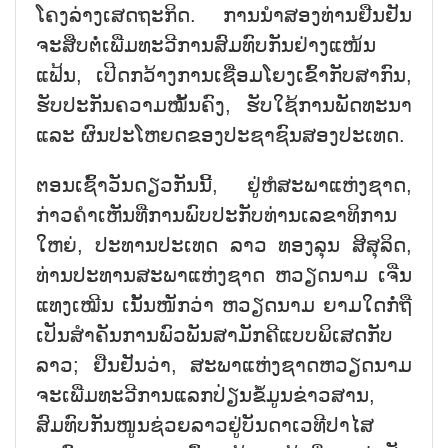
ໂຄງລ່າງເສດຖະກິດ. ການນຳສອງທ່ານຢືນຢັນ
ຈະສືບ
ຕໍ່ເພີ່ມທະວີການສົມທົບກັນ
ຢ່າງແໜ້ນ
ແຟ້ນ, ເປີດກວ້າງການເຊື່ອມໂຍງເຂົ້
າກັບສາກົນ,
ຮັບປະກັນຄວາມໝັ້ນຄົງ, ຮັບໃຊ້ການພັດທະນາ
ແລະ ຜົນປະໂຫຍດຂອງປະຊາຊົນສອງ
ປະເທດ.
ຕອນເຊົ້າວັນດຽວກັນນີ້, ຢູ່ຫໍສະພາແຫ່ງຊາດ,
ກ່າວຄຳເຫັນທີ່ການພົບປະກັ
ບທ່ານເລຂາທິການ
ໃຫຍ່, ປະທານປະເທດ ລາວ ທອງລຸນ ສີສຸລິດ,
ທ່ານປະທານສະພາແຫ່ງຊາດ ຫວຽດນາມ ເຈີ່ນ
ແທງເໝີນ ເນັ້ນໜັກວ່າ ຫວຽດນາມ ຍາມໃດກໍ່ຖື
ເປັນສຳຄັນການ
ພົວພັນສາມັກຄີແບບພິເສດກັບ
ລາວ; ຢືນຢັນວ່າ, ສະພາແຫ່ງຊາດຫວຽດນາມ
ຈະເພີ່ມທະວີການແລກປ່ຽນຂໍ້
ມູນຂ່າວສານ,
ສົມທົບກັນໜູນຊ່ວຍລາວຢູ່ບັ
ນດາເວທີປາໄສ