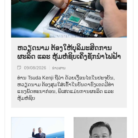
ຫວຽດນາມ ຕ້ອງໃຫ້ບຸລິມະສິດການ
ຜະລິດ ແລະ ຫຸ້ມຫໍ່ຊິບເຄິ່ງຊັກນຳໄຟຟ້າ
09/08/2026
ຂ່າວສານ
ທ່ານ Tsuda Kenji ຖືວ່າ ດ້ວຍເງື່ອນໄຂໃນປະຈຸບັນ,
ຫວຽດນາມ ຕ້ອງສຸມໃສ່ເຂົ້າໃນບັນດາຂົງເຂດມີທ່າ
ແຮງພັດທະນາກ່ອນ, ພິເສດແມ່ນການຜະລິດ ແລະ
ຫຸ້ມຫໍ່ຊິບ