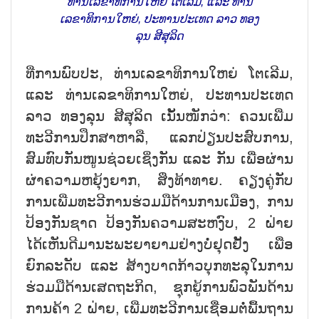
ທ່ານເລຂາທິການໃຫຍ່ ໂຕເລີມ, ແລະ ທ່ານ
ເລຂາທິການໃຫຍ່, ປະທານປະເທດ ລາວ ທອງ
ລຸນ ສີສຸລິດ
ທີ່ການພົບປະ, ທ່ານເລຂາທິການໃຫຍ່ ໂຕເລີມ,
ແລະ ທ່ານເລຂາທິການໃຫຍ່, ປະທານປະເທດ
ລາວ ທອງລຸນ ສີສຸລິດ ເນັ້ນໜັກວ່າ: ຄວນເພີ່ມ
ທະວີການປຶກສາຫາລື, ແລກປ່ຽນປະສົບການ,
ສົມທົບກັນໜູນຊ່ວຍເຊິ່ງກັນ ແລະ ກັນ ເພື່ອຜ່ານ
ຜ່າຄວາມຫຍຸ້ງຍາກ, ສິ່ງທ້າທາຍ. ຄຽງຄູ່ກັບ
ການເພີ່ມທະວີ
ການຮ່ວມມືດ້ານການເມືອງ, ການ
ປ້ອງກັນຊາດ ປ້ອງກັນຄວາມສະຫງົບ, 2 ຝ່າຍ
ໄດ້ເຫັນດີມານະພະຍາຍາມຢ່
າງບໍ່ຢຸດຢັ້ງ ເພື່ອ
ຍົກລະດັບ ແລະ ສ້າງບາດກ້າວບຸກທະລຸໃນການ
ຮ່
ວມມືດ້ານເສດຖະກິດ, ຊຸກຍູ້ການພົວພັນດ້ານ
ການຄ້າ 2 ຝ່າຍ, ເພີ່ມທະວີການເຊື່ອມຕໍ່ພື້
ນຖານ