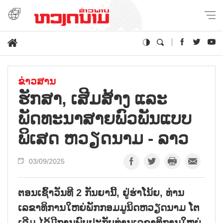
ຂ່າວສານ
ຮັກສາ, ເສີມສ້າງ ແລະ
ພັດທະນາສາຍພົວພັນແບບ
ພິເສດ ຫວຽດນາມ - ລາວ
03/09/2025
ຕອນເຊົ້າວັນທີ 2 ກັນຍານີ້, ຢູ່ຮ່າໂນ້ຍ, ທ່ານ
ເລຂາທິການໃຫຍ່ພັກກອມມູນິດຫວຽດນາມ ໂຕ
ເລີມ ໄດ້ມີການພົບປະກັບທ່ານເລຂາທິການໃຫຍ່,