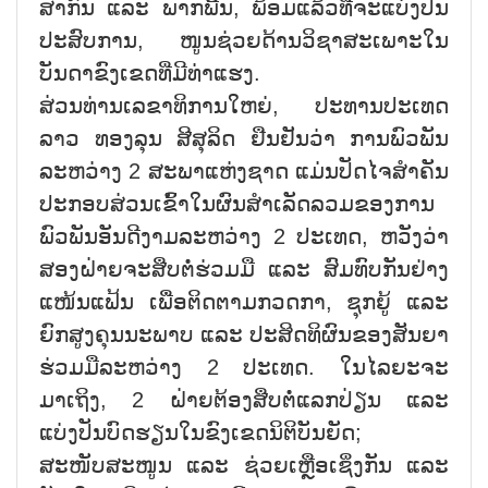
ສາກົນ ແລະ ພາກພື້ນ, ພ້ອມແລ້ວທີ່ຈະແບ່ງປັນ
ປະສົ
ບການ, ໜູນຊ່ວຍດ້ານວິຊາສະເພາະໃນ
ບັນດາຂົງເຂດທີ່ມີທ່າແຮງ.
ສ່ວນທ່ານເລຂາທິການໃຫຍ່, ປະທານປະເທດ
ລາວ ທອງລຸນ ສີສຸລິດ ຢືນຢັນວ່າ ການພົວພັນ
ລະຫວ່າງ 2 ສະພາແຫ່ງຊາດ ແມ່ນປັດໄຈສຳຄັນ
ປະກອບສ່ວນເຂົ້
າໃນຜົນສຳເລັດລວມຂອງການ
ພົວພັນອັ
ນດີງາມລະຫວ່າງ 2 ປະເທດ, ຫວັງວ່າ
ສອງຝ່າຍຈະສືບຕໍ່ຮ່ວມມື ແລະ ສົມທົບກັນຢ່າງ
ແໜ້ນແຟ້ນ ເພື່ອຕິດຕາມກວດກາ, ຊຸກຍູ້ ແລະ
ຍົກສູງຄຸນນະພາບ ແລະ ປະສິດທິຜົນຂອງສັນຍາ
ຮ່ວມມືລະຫວ່
າງ 2 ປະເທດ. ໃນໄລຍະຈະ
ມາເຖິງ, 2 ຝ່າຍຕ້ອງສືບຕໍ່ແລກປ່ຽນ ແລະ
ແບ່ງປັນບົດຮຽນໃນຂົງເຂດນິ
ຕິບັນຍັດ;
ສະໜັບສະໜູນ ແລະ ຊ່ວຍເຫຼືອເຊິ່ງກັນ ແລະ