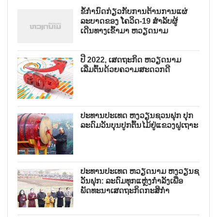
ຂໍ້ກຳນົດກ່ຽວກັບການຕ້ານການແຜ່
ລະບາດຂອງ ໂຄວິດ-19 ສຳລັບຜູ້
ເດີນທາງເຂົ້າມາ ຫວຽດນາມ
ປີ 2022, ເສດຖະກິດ ຫວຽດນາມ
ເລີ່ມຕົ້ນດ້ວຍຄວາມສະດວກດີ
ປະທານປະເທດ ຫງວຽນຊວນຟຸກ ປຸກ
ລະດົມວັນບຸນປູກຕົ້ນໄມ້ຢູ່ແຂວງຝູເຖາະ
ປະທານປະເທດ ຫວຽດນາມ ຫງວຽນຊ
ວັນຟຸກ: ລະດົມທຸກແຫຼ່ງກຳລັງເພື່ອ
ພັດທະນາເສດຖະກິດກະສິກຳ