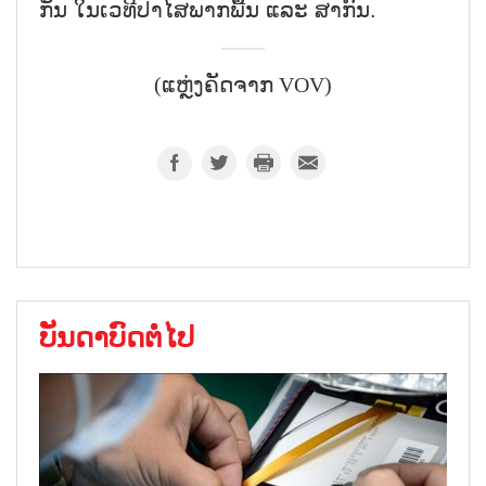
ກັນ ໃນເວທີປາໄສພາກພື້ນ ແລະ ສາກົນ.
(ແຫຼ່ງຄັດຈາກ VOV)
ບັນດາບົດຕໍ່ໄປ