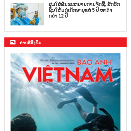
ສຸມໃສ່ຜັນຂະຫຍາຍການຈັດຊື້, ສັກວັກ
ຊິນໃຫ້ແກ່ເດັກອາຍຸແຕ່ 5 ປີ ຫາຕ່ຳ
ກວ່າ 12 ປີ
ອ່ານສື່ສິ່ງພິມ