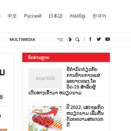
l
中文
Русский
日本語
ភាសាខ្មែរ
한국어
MULTIMEDIA
ບົດອ່ານຫຼາຍ
ມ
ຂໍ້ກຳນົດກ່ຽວກັບ
ການຕ້ານການແຜ່
ລະບາດຂອງ ໂຄ
ວິດ-19 ສຳລັບຜູ້
ເດີນທາງເຂົ້າມາ ຫວຽດນາມ
ປີ 2022, ເສດຖະກິດ
ຫວຽດນາມ ເລີ່ມຕົ້ນ
່
ດ້ວຍຄວາມສະດວກ
ດີ