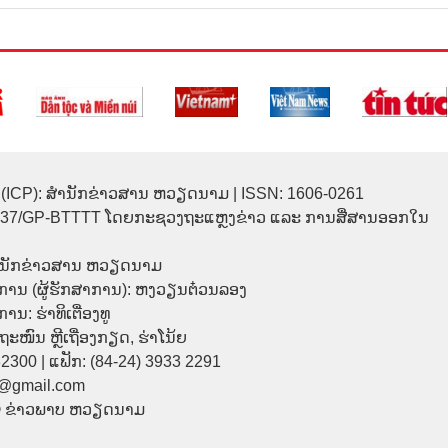
(ICP): ສຳນັກຂ່າວສານ ຫວຽດນາມ | ISSN: 1606-0261
137/GP-BTTTT ໂດຍກະຊວງຖະແຫຼງຂ່າວ ແລະ ການສື່ສານອອກໃນ
ຳນັກຂ່າວສານ ຫວຽດນາມ
ການ (ຜູ້ຮັກສາການ): ຫງວຽນຕ໋ວນລອງ
ນ: ຮ່າທິເຕື່ອງທູ
9 ຖະໜົນ ຫຼີເຖື່ອງກຽດ, ຮ່າໂນ້ຍ
32300 | ແຟັກ: (84-24) 3933 2291
p@gmail.com
© ຂ່າວພາບ ຫວຽດນາມ