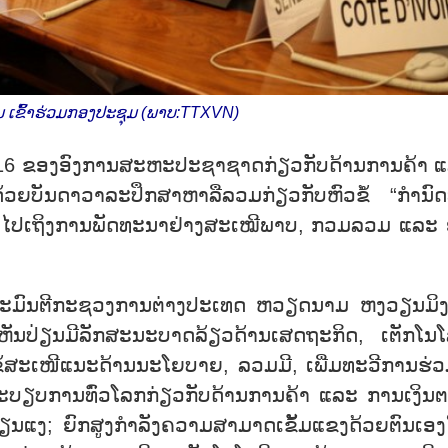
 ເຂົ້າຮ່ວມກອງປະຊຸມ (ພາບ:TTXVN)
ງທີ 16 ຂອງອົງການສະຫະປະຊາຊາດກ່ຽວກັບດ້ານການຄ້າ 
້ວຍບັນດາວາລະປຶກສາຫາລືລວມກ່ຽວກັບຫົວຂໍ້ “ກຳນົດ
ຸ່ງໄປເຖິງການພັດທະນາຢ່າງສະເໝີພາບ, ກວມລວມ ແລະ 
ະມົນຕີກະຊວງການຕ່າງປະເທດ ຫວຽດນາມ ຫງວຽນມິງຮ
ນຫັນປ່ຽນມີລັກສະນະບາດລ້ຽວດ້ານເສດຖະກິດ, ເຕັກໂນໂ
້ສະເໜີແນະດ້ານນະໂຍບາຍ, ລວມມີ, ເພີ່ມທະວີການຮ່ວ
ບຽບການທົ່ວໂລກກ່ຽວກັບດ້ານການຄ້າ ແລະ ການເງິນ
ປ່ຽນແງ; ຍົກສູງກຳລັງຄວາມສາມາດເຂັ້ມແຂງດ້ວຍຕົນເອງ