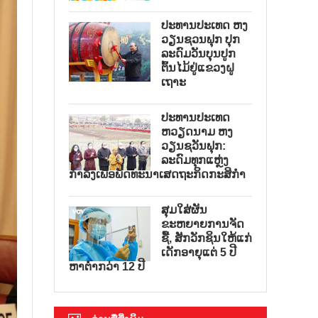
ປະທານປະເທດ ຫງ
ວຽນຊວນຟຸກ ປຸກ
ລະດົມວັນບຸນປູກ
ຕົ້ນໄມ້ຢູ່ແຂວງຝູ
ເຖາະ
ປະທານປະເທດ
ຫວຽດນາມ ຫງ
ວຽນຊວັນຟຸກ:
ລະດົມທຸກແຫຼ່ງ
ກຳລັງເພື່ອພັດທະນາເສດຖະກິດກະສິກຳ
ສຸມໃສ່ຜັນ
ຂະຫຍາຍການຈັດ
ຊື້, ສັກວັກຊິນໃຫ້ແກ່
ເດັກອາຍຸແຕ່ 5 ປີ
ຫາຕ່ຳກວ່າ 12 ປີ