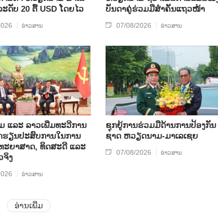
​ລະ​ດັບ 20 ຕື້ USD ໂດຍ​ໄວ
ບັນ​ດາ​ຄູ່​ຮ່ວມ​ມື​ສຳ​ຄັນ​ແຖວ​ໜ້າ
2026
07/08/2026
ຂ່າວສານ
ຂ່າວສານ
ແລະ ລາວ​ເພີ່ມ​ທະ​ວີ​ການ​
ຊຸກ​ຍູ້​ການ​ຮ່ວມ​ມື​ດ້ານ​ການ​ປ້ອງ​ກັນ​
ບົດ​ຮຽນ​ປະ​ສົບ​ການ​ໃນ​ການ​
ຊາດ ຫວຽດ​ນາມ-ມາ​ເລ​ເຊຍ
​ວິ​ທະ​ຍາ​ສາດ, ທິດ​ສະ​ດີ ແລະ
07/08/2026
ຂ່າວສານ
ວ​ຈິງ
2026
ຂ່າວສານ
ອ່ານເພີ່ມ