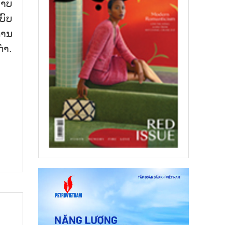
ພາບ
ບົບ
ການ
ກຳ.