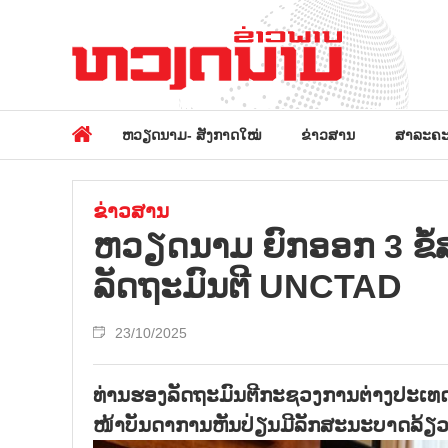
ຫວຽດນາມ- ສັງກາດໃໝ່
ຂ່າວສານ
ສາລະຄະ
ຂ່າວສານ
ຫວຽດນາມ ຍົກອອກ 3 ຂໍ
ລັດຖະມົນຕີ UNCTAD
23/10/2025
ທ່ານຮອງລັດຖະມົນຕີກະຊວງການຕ່າງປະເທດ 
ໜ້າບັນດາການຫັນປ່ຽນມີລັກສະນະບາດລ້ຽວ