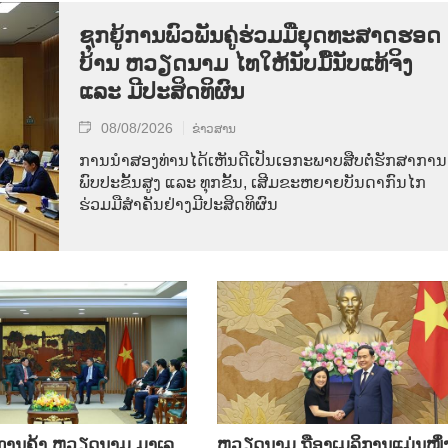
ຊຸກ​ຍູ້​ການ​ພົວ​ພັນ​ຄູ່​ຮ່ວມ​ມື​ຍຸດ​ທະ​ສາດ​ຮອດ​
ບ້ານ ຫວຽດ​ນາມ ໄທ​ໃຫ້​ນັບ​ມື້​ນັບ​ແທ້​ຈິງ
ແລະ ມີ​ປະ​ສິດ​ທິ​ຜົນ
08/08/2026
ຂ່າວສານ
ການ​ນຳ​ສອງ​ທ່ານ​ໄດ້​ເຫັນ​ດີ​ເປັນ​ເອ​ກະ​ພາບ​ສືບ​ຕໍ່​ຮັກ​ສາ​ການ​
ພົບ​ປະ​ຂັ້ນ​ສູງ ແລະ ທຸກ​ຂັ້ນ, ເສີມ​ຂະ​ຫຍາຍ​ບັນ​ດາ​ກົນ​ໄກ​
ຮ່ວມ​ມື​ສຳ​ຄັນ​ຢ່າງ​ມີ​ປະ​ສິດ​ທິ​ຜົນ
ິນ​ການ​ຄ້າ ຫວຽດ​ນາມ ມາ​ເລ​
ຫ​ວຽດ​ນາມ ຖື​ອາ​ເມ​ລິ​ການ​ແມ່ນ​ໜຶ່ງ