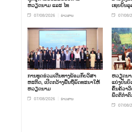
ຫວຽດນາມ ແລະ ໄທ
ເຊຍ​ບັນ​ລຸ
07/08/2026
07/08/
ຂ່າວສານ
ການ​ທູດ​ຮ່ວມ​ເດີນ​ທາງ​ພ້ອມກັບ​ວິ​ສາ​
ຫວຽດ​ນາມ 
ຫະ​ກ​ິດ, ເປີດກວ້າງ​ພື້ນ​ຖີ່​ພັດ​ທະ​ນາ​ໃຫ້​
ແບ່​ງ​ປັນ​
ຫວຽດ​ນາມ
ຄົ້ນ​ຄ້​ວາ
ພຶດ​ຕິ​ກຳຕົ
07/08/2026
ຂ່າວສານ
07/08/