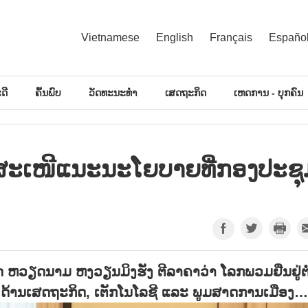
Vietnamese
English
Français
Españo
ດີ
ຄົ້ນພົບ
ວັດທະນະທຳ
ເສດຖະກິດ
ເຫດການ - ບຸກຄົນ
້ສະເໜີແນະນະໂຍບາຍທີ່ກອງປະຊຸ
ຫວຽດນາມ ຫງວຽນມິງຮັ່ງ ຕີລາຄາວ່າ ໂລກພວມຢືນຢູ່ຕໍ
ດ້ານເສດຖະກິດ, ເຕັກໂນໂລຊີ ແລະ ພູມສາດການເມືອງ…