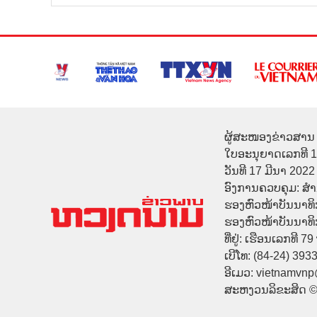
ຜູ້ສະໜອງຂ່າວສານ 
ໃບອະນຸຍາດເລກທີ 
ວັນທີ 17 ມີນາ 2022
ອົງການຄວບຄຸມ: ສ
ຮອງຫົວໜ້າບັນນາທິ
ຮອງຫົວໜ້າບັນນາທິກາ
ທີ່ຢູ່: ເຮືອນເລກທີ 7
ເບີໂທ: (84-24) 393
ອີເມວ: vietnamvn
ສະຫງວນລິຂະສິດ 