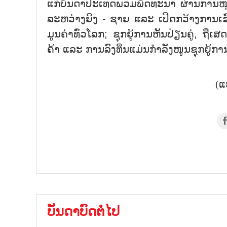
ແກ່ບັນດາປະເທດພວມພັດທະນາ ຜ່ານການໜູນ
ລະຫວ່າງຍິງ - ຊາຍ ແລະ ເປີດກວ້າງການ
ມູນຄ່າທົ່ວໂລກ; ຊຸກຍູ້ການຫັນປ່ຽນຄູ່, ຖ
ຄ້າ ແລະ ການລົງທຶນແມ່ນກຳລັງໜູນຊຸກຍູ້
(ແ
ບັນດາບົດຕໍ່ໄປ