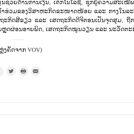
ຊ່ວຍດ້ານການເງິນ, ເຕັກໂນໂລຊີ, ຊຸກຍູ້ຄວາມສະເໝີ
ເຂົ້າຮ່ວມຂອງວິສາຫະກິດຂະໜາດໜ້ອຍ ແລະ ກາງໃນລະ
ືເສດຖະກິດສີຂຽວ ແລະ ເສດຖະກິດດີຈີຕອນເປັນຈຸດສຸມ, ຖື
ການຫຼຸດຜ່ອນອາຍພິດ, ເສດຖະກິດໝູນວຽນ ແລະ ນະວັດຕະ
ຫຼ່ງຄັດຈາກ VOV)