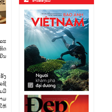
ອ່ານສື່ສິ່ງພິມ
ແລະ
ທິດ
ຍືນ
ັ່ງ
ລຊີ
ມມື
ຕາມ
ໃຫ້