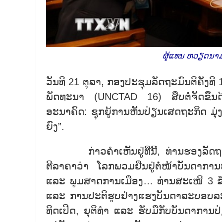
ຜູ້ແທນ ຫວຽດນາມ
ວັນທີ 21 ຕຸລາ, ກອງປະຊຸມລັດຖະມົນຕີຄັ້
ພັດທະນາ (UNCTAD 16) ສືບຕໍ່ຈັດຂຶ້ນດ
ອະນາຄົດ: ຊຸກຍູ້ການຫັນປ່ຽນເສດຖະກິດ ມ
ຍົງ”.
ກ່າວຄຳເຫັນຢູ່ທີ່ນີ້, ທ່ານຮອງລັດຖ
ຕີລາຄາວ່າ ໂລກພວມຢືນຢູ່ຕໍ່ໜ້າບັນດາກາ
ແລະ ພູມສາດການເມືອງ… ທ່ານສະເໜີ 3 ຂໍ
ແລະ ການປະຕິຮູບຢ່າງແຮງບັນດາລະບອບລະ
ທິດເປີດ, ຍຸຕິທຳ ແລະ ຮັບມືກັບບັນດາການ