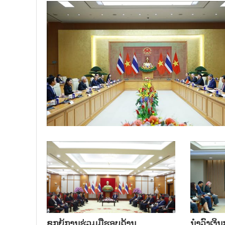
ຊຸກຍູ້ການຮ່ວມມືຮອບດ້ານ
ນຳ​ວົງ​ເງ