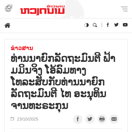
ຂ່າວສານ
ທ່ານນາຍົກລັດຖະມົນຕີ ຟ້າ
ມມິນຈິງ ໂອ້ລົມທາງ
ໂທລະສັບກັບທ່ານນາຍົກ
ລັດຖະມົນຕີ ໄທ ອະນຸທິນ
ຈານທະຣະກຸນ
23/10/2025