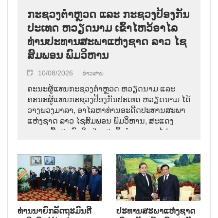
ກະຊວງຕຳຫຼວດ ແລະ ກະຊວງປ້ອງກັນ
ປະເທດ ຫວຽດນາມ ເຂົ້າໄຫວ້ອາໄລ
ທ່ານປະທານສະພາແຫ່ງຊາດ ລາວ ໄຊ
ສົມພອນ ພົມວິຫານ
10/08/2026
ຂ່າວສານ
ຄະນະຜູ້ແທນກະຊວງຕຳຫຼວດ ຫວຽດນາມ ແລະ
ຄະນະຜູ້ແທນກະຊວງປ້ອງກັນປະເທດ ຫວຽດນາມ ໄດ້
ວາງພວງມາລາ, ອາໄລຫາທ່ານອະດີດປະທານສະພາ
ແຫ່ງຊາດ ລາວ ໄຊສົມພອນ ພົມວິຫານ, ສະແດງ
ຄວາມເສົ້າສະຫຼົດໃຈຢ່າງສຸດຊຶ້ງຕໍ່ການຈາກໄປຂອງ
ການນຳຜູ້ຈົງຮັກພັກດີ, ເປັນແບບຢ່າງຂອງພັກ, ລັດ,
ສະພາແຫ່ງຊາດ ແລະ ປະຊາຊົນ ລາວ ບັນດາເຜົ່າ.
ທ່ານນາຍົກລັດຖະມົນຕີ
ປະທານສະພາແຫ່ງຊາດ