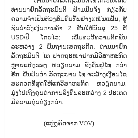
ທ່ານນາຍົກລັດຖະມົນຕີໄທໄດ້ເຫັນດີກັບ
ທ່ານນາຍົກລັດຖະມົນຕີ ຟ້າມມິນຈິງ ກ່ຽວກັບ
ຄວາມຈຳເປັນຕ້ອງສົມທົບກັນຢ່າງແໜ້ນແຟ້ນ, ສູ້
ຊົນນຳວົງເງິນການຄ້າ 2 ສົ້ນໃຫ້ບັນລຸ 25 ຕື້
USD/ປີ ໂດຍໄວ; ເພີ່ມທະວີຄວາມຕິດພັນ
ລະຫວ່າງ 2 ພື້ນຖານເສດຖະກິດ. ທ່ານນາຍົກ
ລັດຖະມົນຕີ ໄທ ປາດຖະໜາຢາກມີວິສາຫະກິດ
ຫຼາຍແຫ່ງຂອງ ຫວຽດນາມ ລົງທຶນຢູ່ໄທ ກວ່າ
ອີກ; ຢືນຢັນວ່າ ລັດຖະບານ ໄທ ຈະສ້າງເງື່ອນໄຂ
ສະດວກທີ່ສຸດໃຫ້ແກ່ວິສາຫະກິດ ຫວຽດນາມ,
ມຸ່ງໄປເຖິງຄຸນຄ່າການລົງທຶນລະຫວ່າງ 2 ປະເທດ
ມີຄວາມດຸ່ນດ່ຽງກວ່າ.
(ແຫຼ່ງຄັດຈາກ VOV)