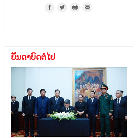
ບັນດາບົດຕໍ່ໄປ