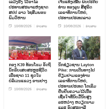
ເລມິງຮືງ ໄວ້ອາໄລ
ເຈິ່ນແທັງເໝີ້ນ ພົບປະກັບ
ປະທານສະພາແຫ່ງຊາດ
ທ່ານ ທອງລຸນ ສີສຸລິດ
ສປປ ລາວ ໄຊສົມພອນ
ເລຂາທິການໃຫຍ່,
ພົມວິຫານ
ປະທານປະເທດລາວ
10/08/2026
10/08/2026
ຂ່າວສານ
ຂ່າວສານ
ກອງ K39 ທ້ອນໂຮມ ອັດຖິ
ນັກຊ່ຽວຊານ Layton
ນັກຮົບເສຍສະຫຼະຊີວິດ
Pike: ການເດີນທາງໄປ
ເພື່ອຊາດ 11 ຊຸດໃນ
ຢ້ຽມຢາມຂອງທ່ານ
ບໍລິເວນແຂວງ ອານຢາງ
ເລຂາທິການໃຫຍ່,
ປະທານປະເທດ ໂຕເລິມ
10/08/2026
ຂ່າວສານ
ຢືນຢັນຄວາມໄວ້ເນື້ອ
ເຊື່ອໃຈທີ່ນັບມື້ນັບສູງ
ລະຫວ່າງ ຫວຽດນາມ
ແລະ ອົດສະຕາລີ