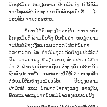
ລັດຖະມົນຕີ ຫວຽດນາມ ຟ້າມມິນຈິງ ໄດ້ໂອ້ລົມ
ທາງໂທລະສັບກັບທ່ານນາຍົກລັດຖະມົນຕີ ໄທ
ອະນຸທິນ ຈານທະຣະກຸນ.
ທີ່ການໂອ້ລົມທາງໂທລະສັບ, ທ່ານນາຍົກ
ລັດຖະມົນຕີ ຟ້າມມິນຈິງ ຢືນຢັນວ່າ, ຫວຽດນາມ
ຈະສືບຕໍ່ສ້າງເງື່ອນໄຂສະດວກໃຫ້ແກ່ບັນດາ
ວິສາຫະກິດ ໄທ ດຳເນີນທຸລະກິດຢ່າງມີປະສິດທີ
ຜົນ, ຍາວນານຢູ່ ຫວຽດນາມ; ທ່ານປາດຖະໜາ
ວ່າ 2 ຝ່າຍຊຸກຍູ້ການເຊື່ອມຕໍ່ທາງຄົມມະນາຄົມ
ຂົນສົ່ງຢູ່ພາກພື້ນ. ແລະສະເໜີໃຫ້ 2 ປະເທດສືບ
ຕໍ່ຮ່ວມມືກັນຢ່າງແໜ້ນແຟ້ນ, ປັບປຸງຄວາມ
ສາມັກຄີ ແລະ ບົດບາດໃຈກາງຂອງ ອາຊຽນ,
ພັດທະນາອະນຸພາກພື້ນແມ່ນ້ຳຂອງແບບຍືນຍົງ.