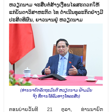
ຫວຽດນາມ ຈະສືບຕໍ່ສ້າງເງື່ອນໄຂສະດວກໃຫ້
ແກ່ບັນດາວິສາຫະກິດ ໄທ ດຳເນີນທຸລະກິດຢ່າງມີ
ປະສິດທີຜົນ, ຍາວນານຢູ່ ຫວຽດນາມ
(ທ່ານນາຍົກລັດຖະມົນຕີ ຫວຽດນາມ ຟ້າມມິນ
ຈິງ ທີ່ການໂອ້ລົມທາງໂທລະສັບ)
ຕອນບ່າຍວັນທີ 21 ຕຸລາ, ທ່ານນາຍົກ