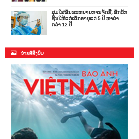
ສຸມໃສ່ຜັນຂະຫຍາຍການຈັດຊື້, ສັກວັກ
ຊິນໃຫ້ແກ່ເດັກອາຍຸແຕ່ 5 ປີ ຫາຕ່ຳ
ກວ່າ 12 ປີ
ອ່ານສື່ສິ່ງພິມ