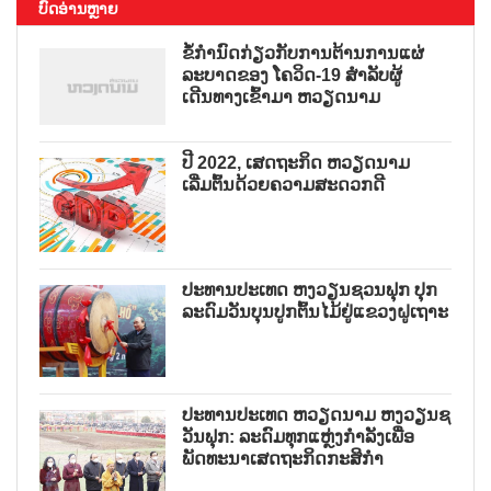
ບົດອ່ານຫຼາຍ
ຂໍ້ກຳນົດກ່ຽວກັບການຕ້ານການແຜ່
ລະບາດຂອງ ໂຄວິດ-19 ສຳລັບຜູ້
ເດີນທາງເຂົ້າມາ ຫວຽດນາມ
ປີ 2022, ເສດຖະກິດ ຫວຽດນາມ
ເລີ່ມຕົ້ນດ້ວຍຄວາມສະດວກດີ
ປະທານປະເທດ ຫງວຽນຊວນຟຸກ ປຸກ
ລະດົມວັນບຸນປູກຕົ້ນໄມ້ຢູ່ແຂວງຝູເຖາະ
ປະທານປະເທດ ຫວຽດນາມ ຫງວຽນຊ
ວັນຟຸກ: ລະດົມທຸກແຫຼ່ງກຳລັງເພື່ອ
ພັດທະນາເສດຖະກິດກະສິກຳ