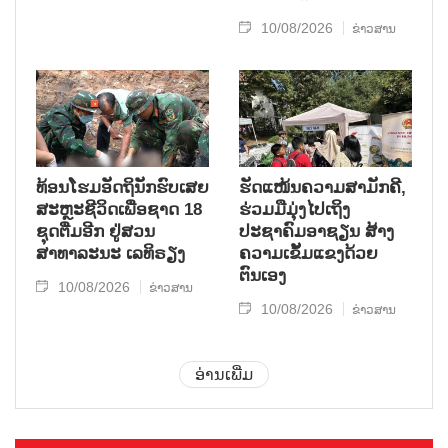
10/08/2026
ຂ່າວສານ
ທ້ອນໂຮມອັດຖິນັກຮົບເສຍ
ຮັດແໜ້ນຄວາມສາມັກຄີ,
ສະຫຼະຊີວິດເພື່ອຊາດ 18
ຮ່ວມມືມຸ່ງໄປເຖິງ
ຊຸດຕື່ມອີກ ຢູ່ສວນ
ປະຊາຄົມອາຊຽນ ສ້າງ
ສາທາລະນະ ເລທິຣຽງ
ຄວາມເຂັ້ມແຂງດ້ວຍ
ຕົນເອງ
10/08/2026
ຂ່າວສານ
10/08/2026
ຂ່າວສານ
ອ່ານເພີ່ມ