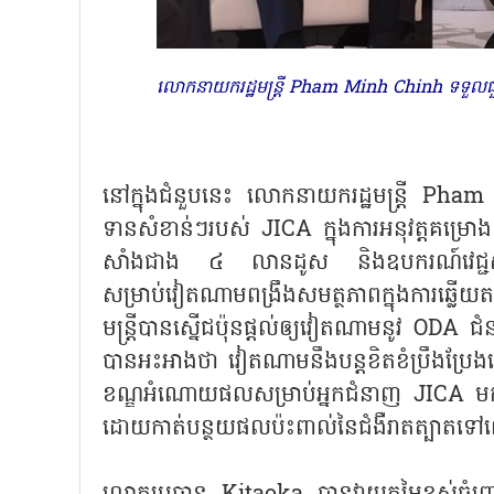
លោកនាយករដ្ឋមន្ត្រី Pham Minh Chinh ទទួលជ
នៅក្នុងជំនួបនេះ លោកនាយករដ្ឋមន្ត្រី Pham
ទានសំខាន់ៗរបស់ JICA ក្នុងការអនុវត្តគម្រ
សាំងជាង ៤ លានដូស និងឧបករណ៍វេជ្ជសាស្ត
សម្រាប់វៀតណាមពង្រឹងសមត្ថភាពក្នុងការឆ្លើយត
មន្ត្រីបានស្នើជប៉ុនផ្តល់ឲ្យវៀតណាមនូវ ODA ជំនា
បានអះអាងថា វៀតណាមនឹងបន្តខិតខំប្រឹងប្រែងលើក
ខណ្ឌអំណោយផលសម្រាប់អ្នកជំនាញ JICA មកប
ដោយកាត់បន្ថយផលប៉ះពាល់នៃជំងឺរាតត្បាតទៅ