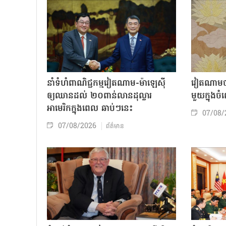
នាំទំហំពាណិជ្ជកម្មវៀតណាម-ម៉ាឡេស៊ី
វៀតណាមចា
ឲ្យឈានដល់ ២០ពាន់លានដុល្លារ
មួយក្នុង
អាមេរិកក្នុងពេល ឆាប់ៗនេះ
07/08/
07/08/2026
ព័ត៌មាន