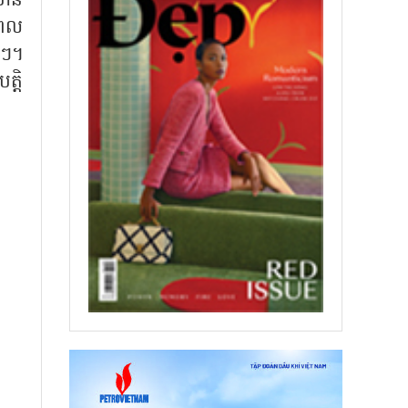
មាន
ពេល
េងៗ។
្តិ