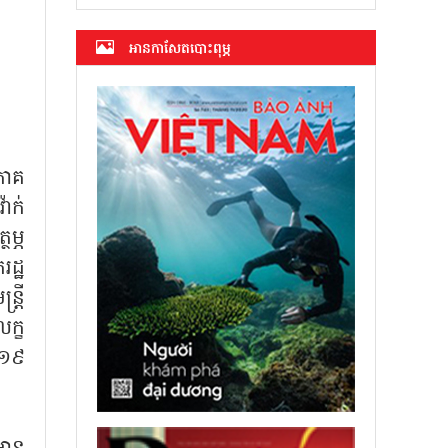
អាន​កាសែត​បោះពុម្ភ
ភាគ
ាក់
ម្ភ
ដ្ឋ
ត្រី
ក្ខ
 ១៩