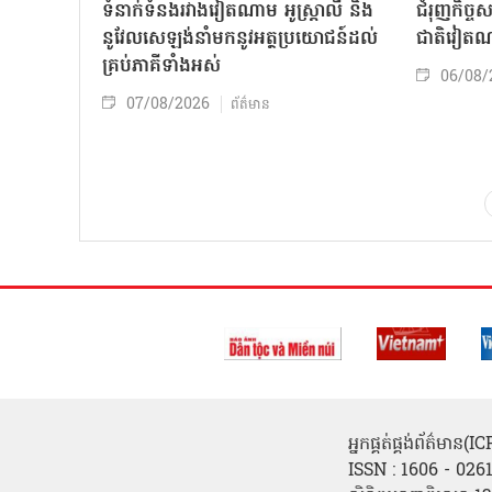
ទំនាក់ទំនងរវាងវៀតណាម អូស្ត្រាលី និង
ជំរុញកិច្ច
នូវែលសេឡង់នាំមកនូវអត្ថប្រយោជន៍ដល់
ជាតិវៀតណ
គ្រប់ភាគីទាំងអស់
06/08/
07/08/2026
ព័ត៌មាន
អ្នកផ្គត់ផ្គង់ព័ត៌មាន
ISSN : 1606 - 026