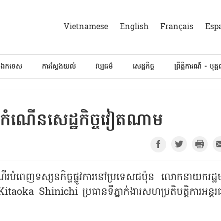
Vietnamese
English
Français
Esp
៍ឯកទេស
ការស្វែងយល់
វប្បធម៌
សេដ្ឋកិច្ច
ព្រឹត្តិការណ៍ - បុគ្
ល់កំណើនសេដ្ឋកិច្ចវៀតណាម
ដំណើរបំពេញទស្សនកិច្ចផ្លូវការនៅប្រទេសជប៉ុន លោកនាយករដ្ឋមន្
 Shinichi ប្រធានទីភ្នាក់ងារសហប្រតិបត្តិការអន្តរជ