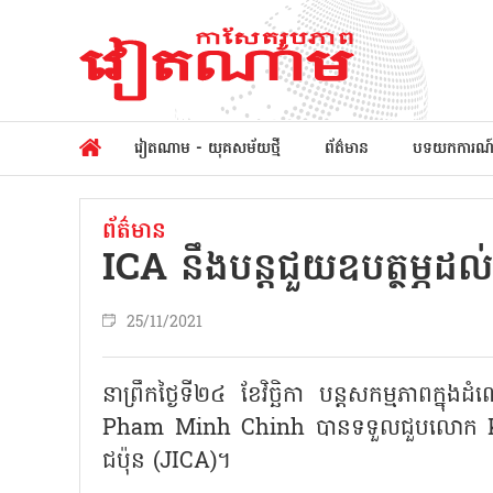
វៀតណាម - យុគសម័យថ្មី
ព័ត៌មាន
បទយកការណ
ព័ត៌មាន
ICA នឹងបន្តជួយឧបត្ថម្ភដ
25/11/2021
នាព្រឹកថ្ងៃទី២៤ ខែវិច្ឆិកា បន្តសកម្មភាពក្នុង
Pham Minh Chinh បានទទួលជួបលោក Kitaoka
ជប៉ុន (JICA)។