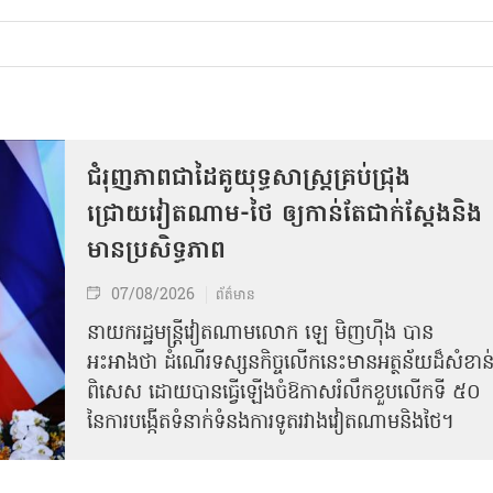
ជំរុញភាពជាដៃគូយុទ្ធសាស្ត្រគ្រប់ជ្រុង
ជ្រោយវៀតណាម-ថៃ ឲ្យកាន់តែជាក់ស្ដែងនិង
មានប្រសិទ្ធភាព
07/08/2026
ព័ត៌មាន
នាយករដ្ឋមន្ត្រីវៀតណាមលោក ឡេ មិញហ៊ឹង បាន
អះអាងថា ដំណើរទស្សនកិច្ចលើកនេះមានអត្ថន័យដ៏សំខាន
ពិសេស ដោយបានធ្វើឡើងចំឱកាសរំលឹកខួបលើកទី ៥០
នៃការបង្កើតទំនាក់ទំនងការទូតរវាងវៀតណាមនិងថៃ។