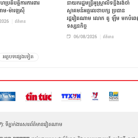
សហប្រតិបត្តិការការពារ
នាយករដ្ឋមន្ត្រីអូស្ត្រាលីទន្ទឹងរង់ចាំ
ាម-ម៉ាឡេស៊ី
ស្វាគមន៍អគ្គលេខាបក្ស ប្រធាន
រដ្ឋវៀតណាម លោក តូ ឡឹម មកបំព
2026
ព័ត៌មាន
ទស្សនកិច្ច
06/08/2026
ព័ត៌មាន
អត្ថបទផ្សេងទៀត
(ICP): ទីភ្នាក់ងារសារព័ត៌មានវៀតណាម
1