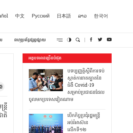
añol
中文
Русский
日本語
ລາວ
한국어
គល
ពហុប្រព័ន្ធផ្សព្វផ្សាយ
អត្ថបទអានច្រើនបំផុត
បទប្បញ្ញត្តិស្តីពីការទប់
ស្កាត់ការរាតត្បាតនៃ
ជំងឺ Covid-19
សម្រាប់ប្រជាជនដែល
ចូលមកប្រទេសវៀតណាម
ត្រី
ាតិ
បើកកិច្ចប្រជុំរដ្ឋមន្ត្រី
អប់រំអាស៊ាន
លើកទី១២