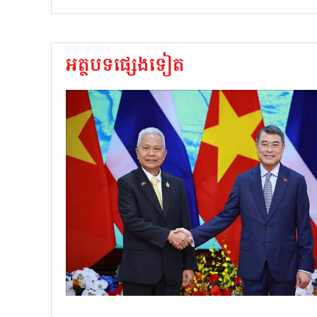
អត្ថបទផ្សេងទៀត