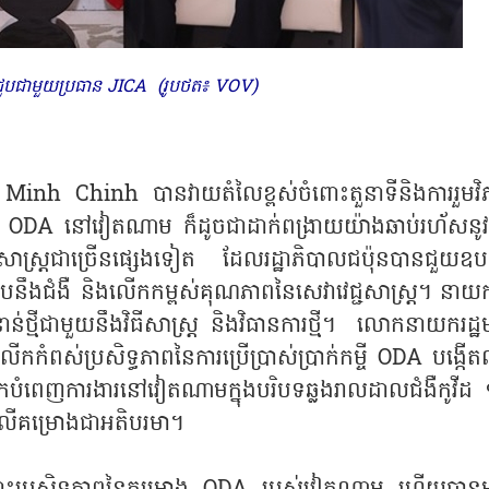
ួបជាមួយប្រធាន JICA (រូបថត៖ VOV)
 Minh Chinh បានវាយតំលៃខ្ពស់ចំពោះតួនាទីនិងការរួមវិ
ោង ODA នៅវៀតណាម ក៏ដូចជាដាក់ពង្រាយយ៉ាងឆាប់រហ័សនូវវ៉
្រជាច្រើនផ្សេងទៀត ដែលរដ្ឋាភិបាលជប៉ុនបានជួយឧបត្ថ
បនឹងជំងឺ និងលើកកម្ពស់គុណភាពនៃសេវាវេជ្ជសាស្រ្ត។ នាយករ
ន់ថ្មីជាមួយនឹងវិធីសាស្រ្ត និងវិធានការថ្មី។ លោកនាយករដ្ឋមន្
កំពស់ប្រសិទ្ធភាពនៃការប្រើប្រាស់ប្រាក់កម្ចី ODA បង្កើតល
ំពេញការងារនៅវៀតណាមក្នុងបរិបទឆ្លងរាលដាលជំងឺកូវីដ
លើគម្រោងជាអតិបរមា។