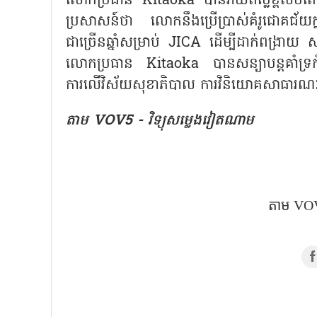
លោកប្រធាន Kitaoka បានវាយតម្លៃខ្ពស់ច
ប្រសាសន៍ថា លោកនឹងប្រើប្រាស់គំរូជោគជ័យក្
ជាច្រើនឆ្នាំសម្រាប់ JICA ដើម្បីដាក់ពង្រាយ 
លោកប្រធាន Kitaoka បានសន្យាបន្តគាំទ្រកំ
ការលើវិស័យសុខាភិបាល ការវិនិយោគសាធារណៈ 
តាម VOV5 - វិទ្យុសម្លេងវៀតណាម
តាម VOV