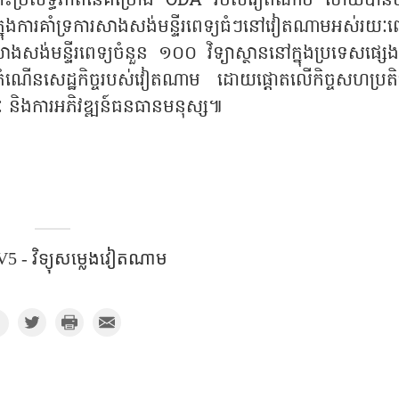
ំពោះប្រសិទ្ធភាពនៃគម្រោង ODA របស់វៀតណាម ហើយបាន
នុងការគាំទ្រការសាងសង់មន្ទីរពេទ្យធំៗនៅវៀតណាមអស់រយៈ
សាងសង់មន្ទីរពេទ្យចំនួន ១០០ វិទ្យាស្ថាននៅក្នុងប្រទេសផ្ស
ណើនសេដ្ឋកិច្ចរបស់វៀតណាម ដោយផ្តោតលើកិច្ចសហប្រតិបត
និងការអភិវឌ្ឍន៍ធនធានមនុស្ស៕
5 - វិទ្យុសម្លេងវៀតណាម