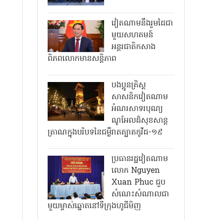
វៀតណាមនឹងរួមដៃជា
មួយសហគមន៍
អន្តរជាតិកសាង
ពិភពលោកមានសន្តិភាព
បងប្អូនគ្រិស្ត
សាសនិកវៀតណាម
អំណរសាទរបុណ្យ
ណូអែលដ៏សុខសាន្ត
ត្រាណក្នុងបរិបទនៃជម្ងឺរាតត្បាតកូវីដ-១៩
ប្រធានរដ្ឋវៀតណាម
លោក Nguyen
Xuan Phuc ជួប
សំណេះសំណាលជា
មួយម្ចាស់ឆ្នោតនៅទីក្រុងហូជីមិញ