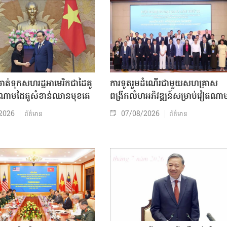
ត់ទុកសហរដ្ឋអាមេរិកជាដៃគូ
ការទូតរួមដំណើរជាមួយសហគ្រាស
ចំណោមដៃគូសំខាន់ឈានមុខគេ
ពង្រីកលំហអភិវឌ្ឍន៍សម្រាប់វៀតណា
2026
07/08/2026
ព័ត៌មាន
ព័ត៌មាន