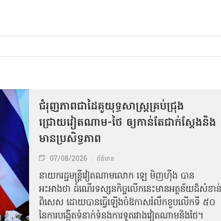
ជំរុញភាពជាដៃគូយុទ្ធសាស្ត្រគ្រប់ជ្រុង
ជ្រោយវៀតណាម-ថៃ ឲ្យកាន់តែជាក់ស្ដែងនិង
មានប្រសិទ្ធភាព
07/08/2026
ព័ត៌មាន
នាយករដ្ឋមន្ត្រីវៀតណាមលោក ឡេ មិញហ៊ឹង បាន
អះអាងថា ដំណើរទស្សនកិច្ចលើកនេះមានអត្ថន័យដ៏សំខាន
ពិសេស ដោយបានធ្វើឡើងចំឱកាសរំលឹកខួបលើកទី ៥០
នៃការបង្កើតទំនាក់ទំនងការទូតរវាងវៀតណាមនិងថៃ។