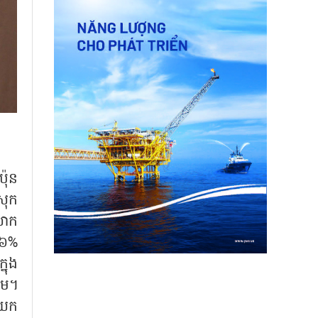
៉ុន
រុក
លោក
៥៦%
នុង
ាម។
៏យក