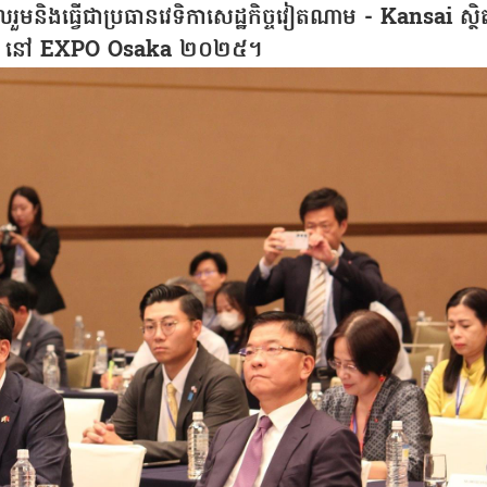
មនិងធ្វើជាប្រធានវេទិកាសេដ្ឋកិច្ចវៀតណាម - Kansai ស្ថិ
ៀតណាម” នៅ EXPO Osaka ២០២៥។