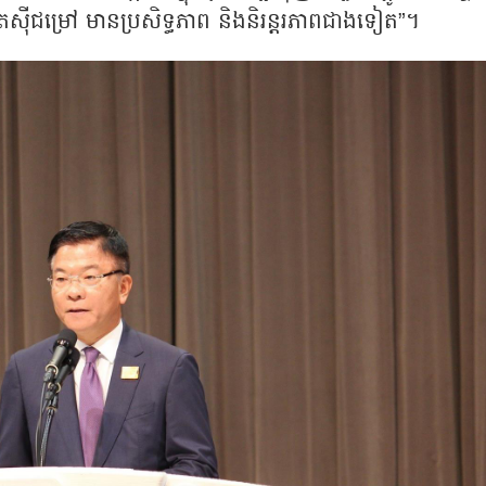
ែស៊ីជម្រៅ មានប្រសិទ្ធភាព និងនិរន្តរភាពជាងទៀត”។