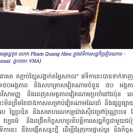
គ្គរដ្ឋទូត លោក Pham Quang Hieu ក្នុងវេទិកាសេដ្ឋកិច្ចវៀតណាម -
nsai (រូបថត៖ VNA)
នាគត តភ្ជាប់ខ្សែសង្វាក់តម្លៃសកល” វេទិកានេះបានទាក់ទាញ
 ១៥០អង្គភាព និងសហគ្រាសវៀតណាមចំនួន ៥០ អង្គភ
រដ្ឋទូតវិសាមញ្ញ និងពេញសមត្ថភាពវៀតណាមប្រចាំនៅជប៉ុន 
មិនត្រឹមតែជាឱកាសសម្រាប់វៀតណាមណែនាំ និងផ្សព្វផ្សាយ
្នៃប្រឌិត និងសមាហរណកម្មយ៉ាងស៊ីជម្រៅប៉ុណ្ណោះទេ 
ប្បធម៌ និងពង្រីកកិច្ចសហប្រតិបត្តិការសេដ្ឋកិច្ចជាមួយជប៉
ទិកានេះ នឹងបង្កើតសន្ទុះថ្មី ដើម្បីជំរុញការផ្លាស់ប្តូរ និងកិច