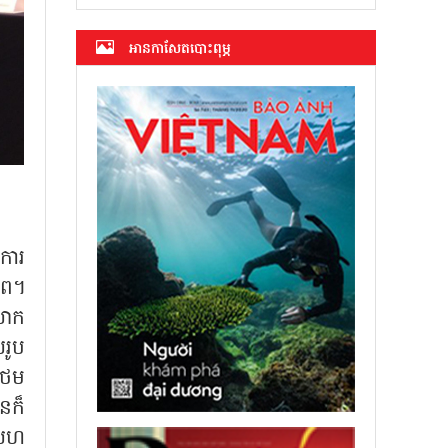
អាន​កាសែត​បោះពុម្ភ
ការ
ាព។
លោក
រូប
ថែម
ុនក៏
្ចសហ