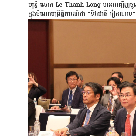
មន្ត្រី លោក Le Thanh Long បានអញ្ជើញចូលរួ
ក្នុងចំណោមព្រឹត្តិការណ៍ជា “ទិវាជាតិ វ