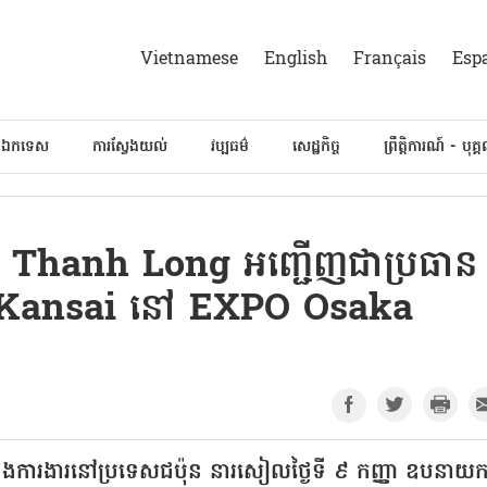
Vietnamese
English
Français
Esp
៍ឯកទេស
ការស្វែងយល់
វប្បធម៌
សេដ្ឋកិច្ច
ព្រឹត្តិការណ៍ - បុគ្
Le Thanh Long អញ្ជើញជាប្រធាន
ម - Kansai នៅ EXPO Osaka
 និងការងារនៅប្រទេសជប៉ុន នារសៀលថ្ងៃទី ៩ កញ្ញា ឧបនាយករ