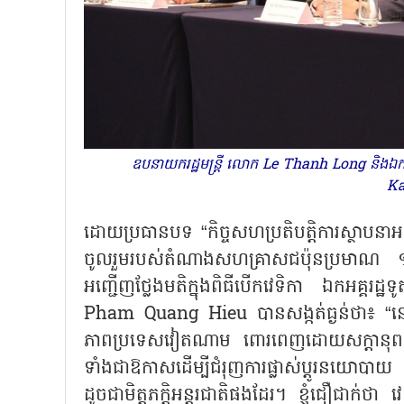
ឧបនាយករដ្ឋមន្ត្រី លោក Le Thanh Long និងឯកអ
Ka
ដោយប្រធានបទ “កិច្ចសហប្រតិបត្តិការស្ថាបនាអ
ចូលរួមរបស់តំណាងសហគ្រាសជប៉ុនប្រមាណ
អញ្ជើញថ្លែងមតិក្នុងពិធីបើកវេទិកា ឯកអគ្គ
Pham Quang Hieu បានសង្កត់ធ្ងន់ថា៖ “នេះ
ភាពប្រទេសវៀតណាម ពោរពេញដោយសក្ដានុពល ច
ទាំងជាឱកាសដើម្បីជំរុញការផ្លាស់ប្តូរនយោបាយ វ
ដូចជាមិត្តភក្តិអន្តរជាតិផងដែរ។ ខ្ញុំជឿជាក់ថា វេ