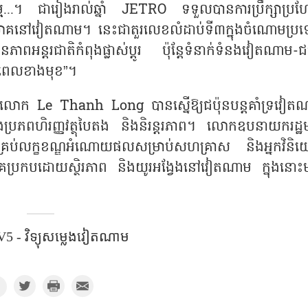
្ម...។ ជារៀងរាល់ឆ្នាំ JETRO ទទួលបានការប្រឹក្សាប្រ
គនៅវៀតណាម។ នេះជាតួរលេខលំដាប់ទី៣ក្នុងចំណោមប្រ
ភាពអន្តរជាតិកំពុងផ្លាស់ប្តូរ ប៉ុន្តែទំនាក់ទំនងវៀតណាម-ជ
ានាពេលខាងមុខ”។
ត្រី លោក Le Thanh Long បានស្នើឱ្យជប៉ុនបន្តគាំទ្រវៀត
ិងប្រភពហិរញ្ញវត្ថុបៃតង និងនិរន្តរភាព។ លោកឧបនាយករដ្ឋមន្
គ្រប់លក្ខខណ្ឌអំណោយផលសម្រាប់សហគ្រាស និងអ្នកវិនិ
ិនិយោគប្រកបដោយស្ថិរភាព និងយូរអង្វែងនៅវៀតណាម ក្នុងនោះ
5 - វិទ្យុសម្លេងវៀតណាម