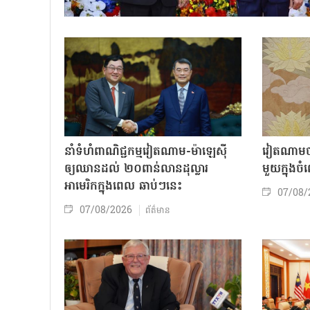
នាំទំហំពាណិជ្ជកម្មវៀតណាម-ម៉ាឡេស៊ី
វៀតណាមចា
ឲ្យឈានដល់ ២០ពាន់លានដុល្លារ
មួយក្នុង
អាមេរិកក្នុងពេល ឆាប់ៗនេះ
07/08/
07/08/2026
ព័ត៌មាន