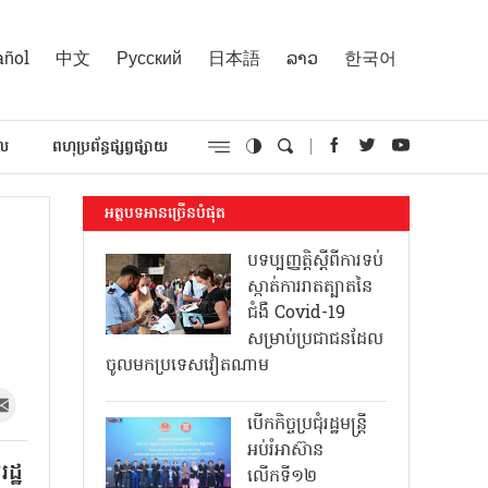
añol
中文
Русский
日本語
ລາວ
한국어
គល
ពហុប្រព័ន្ធផ្សព្វផ្សាយ
អត្ថបទអានច្រើនបំផុត
បទប្បញ្ញត្តិស្តីពីការទប់
ស្កាត់ការរាតត្បាតនៃ
ជំងឺ Covid-19
សម្រាប់ប្រជាជនដែល
ចូលមកប្រទេសវៀតណាម
បើកកិច្ចប្រជុំរដ្ឋមន្ត្រី
អប់រំអាស៊ាន
ដ្ឋ
លើកទី១២