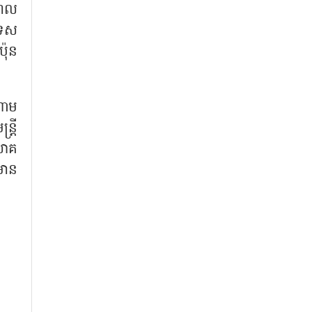
ហែល
ទេស
ប៉ុន
ណាម
ត្រី
យោគ
មាន