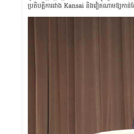
ប្រតិបត្តិការរវាង Kansai និងវៀតណាមឱ្យកាន់ត