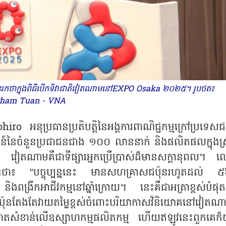
ុន្ទរកថាក្នុងពិធីបើកទិវាជាតិវៀតណាមនៅEXPO Osaka ២០២៥។ រូបថត៖
ham Tuan - VNA
ុប្រធានប្រតិបត្តិនៃអង្គការពាណិជ្ជកម្មក្រៅប្រទេសជប
ន៍នៃចំនួនប្រជាជនជាង ១០០ លាននាក់ និងផលិតផលក្នុងស្
រ វៀតណាមគឺជាទីផ្សារអ្នកប្រើប្រាស់ដ៏មានសក្តានុពល។ 
ថា៖ “បច្ចុប្បន្ននេះ មានសហគ្រាសជប៉ុនរហូតដល់ 
ង្រីកអាជីវកម្មនៅឆ្នាំក្រោយ។ នេះគឺជាអត្រាខ្ពស់បំផុតក្
ងតែវាយតម្លៃខ្ពស់ចំពោះបរិយាកាសវិនិយោគនៅវៀតណ
ោតសំខាន់លើឧស្សាហកម្មផលិតកម្ម ហើយឥឡូវនេះពួកគេក