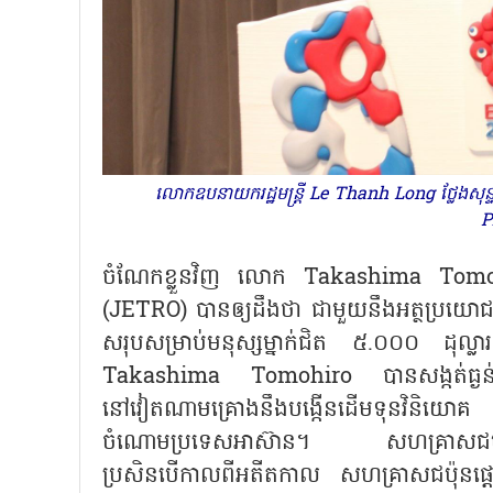
លោកឧបនាយករដ្ឋមន្ត្រី Le Thanh Long ថ្លែងស
P
ចំណែកខ្លួនវិញ លោក Takashima Tomohiro អន
(JETRO) បានឲ្យដឹងថា ជាមួយនឹងអត្ថប្រយោជ
សរុបសម្រាប់មនុស្សម្នាក់ជិត ៥.០០០ ដុល្លា
Takashima Tomohiro បានសង្កត់ធ្ងន់
នៅវៀតណាមគ្រោងនឹងបង្កើនដើមទុនវិនិយោគ និងព
ចំណោមប្រទេសអាស៊ាន។ សហគ្រាសជប៉ុនតែ
ប្រសិនបើកាលពីអតីតកាល សហគ្រាសជប៉ុនផ្ត