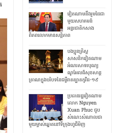
ត
វៀតណាមនឹងរួមដៃជា
មួយសហគមន៍
អន្តរជាតិកសាង
ពិភពលោកមានសន្តិភាព
បងប្អូនគ្រិស្ត
សាសនិកវៀតណាម
អំណរសាទរបុណ្យ
ណូអែលដ៏សុខសាន្ត
ត្រាណក្នុងបរិបទនៃជម្ងឺរាតត្បាតកូវីដ-១៩
ប្រធានរដ្ឋវៀតណាម
លោក Nguyen
Xuan Phuc ជួប
សំណេះសំណាលជា
មួយម្ចាស់ឆ្នោតនៅទីក្រុងហូជីមិញ