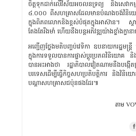
ចិត្តទុកដាក់លើវិស័យអចលនទ្រព្យ និងសេវាកម
៤.០០០ ពីសហគ្រាសដែលមានបំណងចង់វិនិយោ
ក្នុងពិភពលោកនិងខ្ពស់បំផុតក្នុងអាស៊ាន។ ស្ថាន
តែងតែរឹងមាំ ហើយនឹងបន្តអភិវឌ្ឍយ៉ាងខ្លាំងក្ល
អញ្ជើញថ្លែងមតិបញ្ចប់វេទិកា ឧបនាយករដ្ឋមន្
ក្នុងការទទួលបានការផ្លាស់ប្តូរប្រភពវិនិយោគ ន
បានអះអាងថា រដ្ឋាភិបាលវៀតណាមនឹងបង្កើត
បរទេសដើម្បីធ្វើកិច្ចសហប្រតិបត្តិការ និងវ
បណ្តាសហគ្រាសជប៉ុនផងដែរ៕
តាម​ VOV