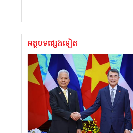
អត្ថបទផ្សេងទៀត