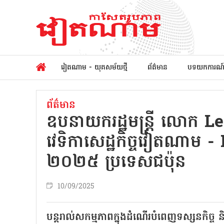
វៀតណាម - យុគសម័យថ្មី
ព័ត៌មាន
បទយកការណ
ព័ត៌មាន
ឧបនាយករដ្ឋមន្ត្រី លោក 
វេទិកាសេដ្ឋកិច្ចវៀតណា
២០២៥ ប្រទេសជប៉ុន
10/09/2025
បន្តរាល់សកម្មភាពក្នុងដំណើរបំពេញទស្សនកិច្ច