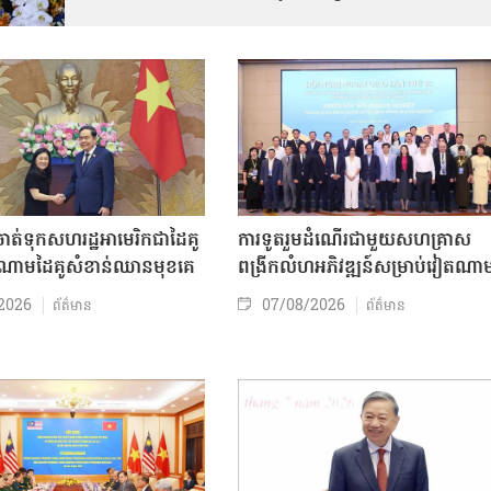
ត់ទុកសហរដ្ឋអាមេរិកជាដៃគូ
ការទូតរួមដំណើរជាមួយសហគ្រាស
ចំណោមដៃគូសំខាន់ឈានមុខគេ
ពង្រីកលំហអភិវឌ្ឍន៍សម្រាប់វៀតណា
2026
07/08/2026
ព័ត៌មាន
ព័ត៌មាន