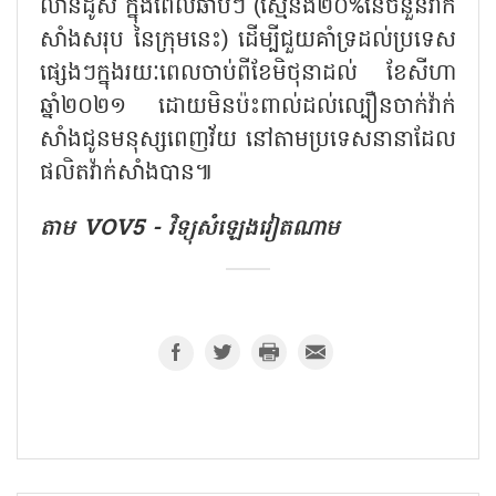
លានដូស ក្នុងពេលឆាប់ៗ (ស្មើនឹង២០%នៃចំនួនវ៉ាក់
សាំងសរុប នៃក្រុមនេះ) ដើម្បីជួយគាំទ្រដល់ប្រទេស
ផ្សេងៗក្នុងរយៈពេលចាប់ពីខែមិថុនាដល់ ខែសីហា
ឆ្នាំ២០២១ ដោយមិនប៉ះពាល់ដល់ល្បឿនចាក់វ៉ាក់
សាំងជូនមនុស្សពេញវ័យ នៅតាមប្រទេសនានាដែល
ផលិតវ៉ាក់សាំងបាន៕
តាម VOV5 - វិទ្យុសំឡេងវៀតណាម