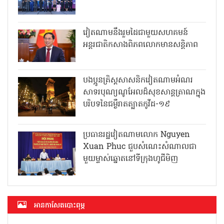
វៀតណាមនឹងរួមដៃជាមួយសហគមន៍
អន្តរជាតិកសាងពិភពលោកមានសន្តិភាព
បងប្អូនគ្រិស្តសាសនិកវៀតណាមអំណរ
សាទរបុណ្យណូអែលដ៏សុខសាន្តត្រាណក្នុង
បរិបទនៃជម្ងឺរាតត្បាតកូវីដ-១៩
ប្រធានរដ្ឋវៀតណាមលោក Nguyen
Xuan Phuc ជួបសំណេះសំណាលជា
មួយម្ចាស់ឆ្នោតនៅទីក្រុងហូជីមិញ
អាន​កាសែត​បោះពុម្ភ