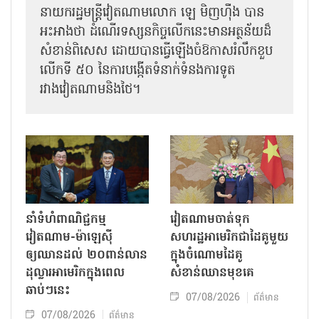
នាយករដ្ឋមន្ត្រីវៀតណាមលោក ឡេ មិញហ៊ឹង បាន
អះអាងថា ដំណើរទស្សនកិច្ចលើកនេះមានអត្ថន័យដ៏
សំខាន់ពិសេស ដោយបានធ្វើឡើងចំឱកាសរំលឹកខួប
លើកទី ៥០ នៃការបង្កើតទំនាក់ទំនងការទូត
រវាងវៀតណាមនិងថៃ។
នាំទំហំពាណិជ្ជកម្ម
វៀតណាមចាត់ទុក
វៀតណាម-ម៉ាឡេស៊ី
សហរដ្ឋអាមេរិកជាដៃគូមួយ
ឲ្យឈានដល់ ២០ពាន់លាន
ក្នុងចំណោមដៃគូ
ដុល្លារអាមេរិកក្នុងពេល
សំខាន់ឈានមុខគេ
ឆាប់ៗនេះ
07/08/2026
ព័ត៌មាន
07/08/2026
ព័ត៌មាន