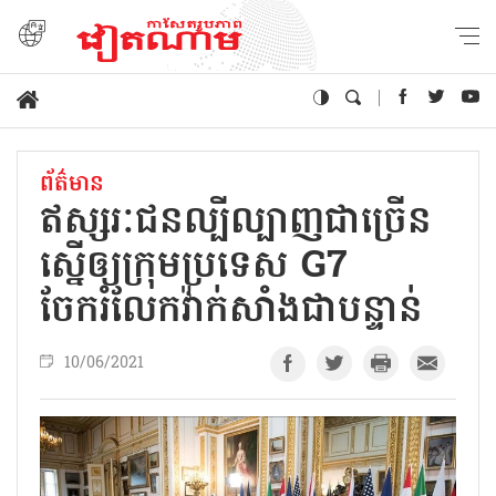
ព័ត៌មាន
ឥស្សរៈជនល្បីល្បាញជាច្រើន
ស្នើឲ្យក្រុមប្រទេស G7
ចែករំលែកវ៉ាក់សាំងជាបន្ទាន់
10/06/2021