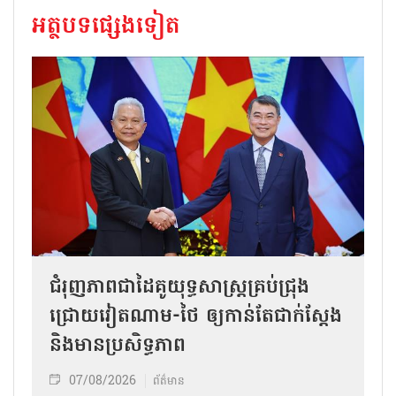
អត្ថបទផ្សេងទៀត
ជំរុញភាពជាដៃគូយុទ្ធសាស្ត្រគ្រប់ជ្រុង
ជ្រោយវៀតណាម-ថៃ ឲ្យកាន់តែជាក់ស្ដែង
និងមានប្រសិទ្ធភាព
07/08/2026
ព័ត៌មាន