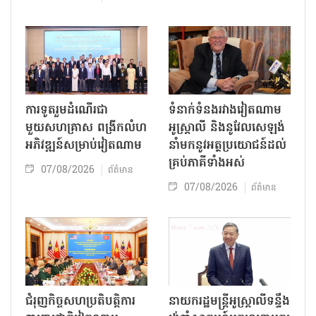
ការទូតរួមដំណើរជា
ទំនាក់ទំនងរវាងវៀតណាម
មួយសហគ្រាស ពង្រីកលំហ
អូស្ត្រាលី និងនូវែលសេឡង់
អភិវឌ្ឍន៍សម្រាប់វៀតណាម
នាំមកនូវអត្ថប្រយោជន៍ដល់
គ្រប់ភាគីទាំងអស់
07/08/2026
ព័ត៌មាន
07/08/2026
ព័ត៌មាន
ជំរុញកិច្ចសហប្រតិបត្តិការ
នាយករដ្ឋមន្ត្រីអូស្ត្រាលីទន្ទឹង