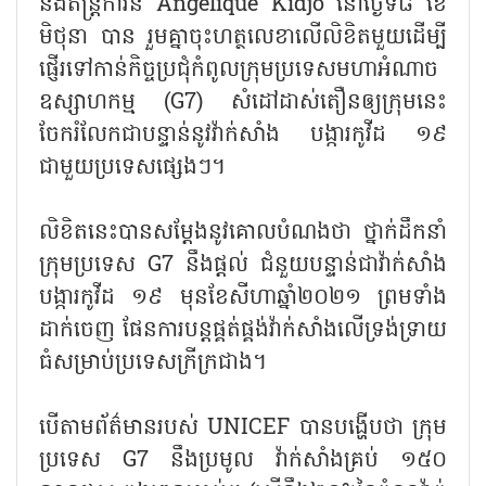
និងតន្ត្រីការិនី Angelique Kidjo នៅថ្ងៃទី៨ ខែ
មិថុនា បាន រួមគ្នាចុះហត្ថលេខាលើលិខិតមួយដើម្បី
ផ្ញើរទៅកាន់កិច្ចប្រជុំកំពូលក្រុមប្រទេសមហាអំណាច
ឧស្សាហកម្ម (G7) សំដៅដាស់តឿនឲ្យក្រុមនេះ
ចែករំលែកជាបន្ទាន់នូវវ៉ាក់សាំង បង្ការកូវីដ ១៩
ជាមួយប្រទេសផ្សេងៗ។
លិខិតនេះបានសម្ដែងនូវគោលបំណងថា ថ្នាក់ដឹកនាំ
ក្រុមប្រទេស G7 នឹងផ្ដល់ ជំនួយបន្ទាន់ជាវ៉ាក់សាំង
បង្ការកូវីដ ១៩ មុនខែសីហាឆ្នាំ២០២១ ព្រមទាំង
ដាក់ចេញ ផែនការបន្តផ្គត់ផ្គង់វ៉ាក់សាំងលើទ្រង់ទ្រាយ
ធំសម្រាប់ប្រទេសក្រីក្រជាង។
បើតាមព័ត៌មានរបស់ UNICEF បានបង្ហើបថា ក្រុម
ប្រទេស G7 នឹងប្រមូល វ៉ាក់សាំងគ្រប់ ១៥០