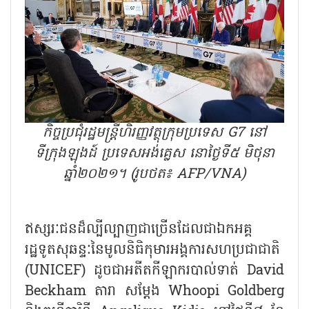
កិច្ចប្រជុំរដ្ឋមន្ត្រីហិរញ្ញវត្ថុក្រុមប្រទេស G7 នៅ
ទីក្រុងឡុងដ៍ ប្រទេសអង់គ្លេស នោថ្ងៃទី៥ មិថុនា
ឆ្នាំ២០២១។ (រូបថត៖ AFP/VNA)
ឥស្សរៈជនដ៏ល្បីល្បាញជាច្រើនដែលជាឯកអគ្គ
រដ្ឋទូតសុឆន្ទៈនៃមូលនិធិកុមារអង្គការសហប្រជាជាតិ
(UNICEF) ដូចជាអតីតកីឡាករបាល់ទាត់ David
Beckham តារា សម្ដែង Whoopi Goldberg