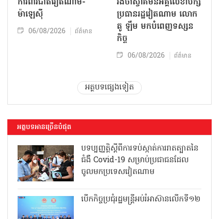
ការពារជាតិវៀតណាម-
រង់ចាំស្វាគមន៍អគ្គលេខាបក្ស
ម៉ាឡេស៊ី
ប្រធានរដ្ឋវៀតណាម លោក
តូ ឡឹម មកបំពេញទស្សន
06/08/2026
ព័ត៌មាន
កិច្ច
06/08/2026
ព័ត៌មាន
អត្ថបទផ្សេងទៀត
អត្ថបទអានច្រើនបំផុត
បទប្បញ្ញត្តិស្តីពីការទប់ស្កាត់ការរាតត្បាតនៃ
ជំងឺ Covid-19 សម្រាប់ប្រជាជនដែល
ចូលមកប្រទេសវៀតណាម
បើកកិច្ចប្រជុំរដ្ឋមន្ត្រីអប់រំអាស៊ានលើកទី១២