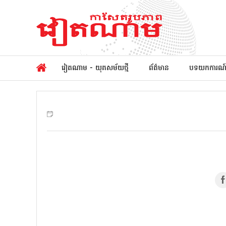
វៀតណាម - យុគសម័យថ្មី
ព័ត៌មាន
បទយកការណ