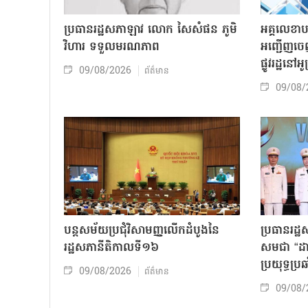
ប្រធានរដ្ឋសភាឡាវ លោក សៃសំផន ភូមិ
អគ្គលេខាប
វិហារ ទទួលមរណភាព
អញ្ជើញចេ
ផ្លូវរដ្ឋនៅ
09/08/2026
ព័ត៌មាន
09/08/
បន្តសម័យប្រជុំវិសាមញ្ញលើកដំបូងនៃ
ប្រធានរដ្ឋ
រដ្ឋសភានីតិកាលទី១៦
សមជា “ដាវម
ប្រយុទ្ធប្រឆ
09/08/2026
ព័ត៌មាន
09/08/