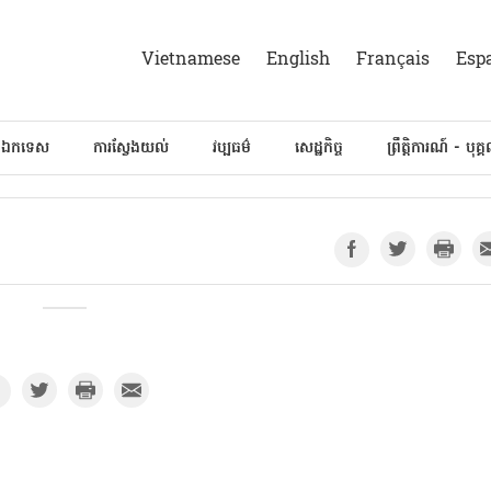
Vietnamese
English
Français
Esp
៍ឯកទេស
ការស្វែងយល់
វប្បធម៌
សេដ្ឋកិច្ច
ព្រឹត្តិការណ៍ - បុគ្