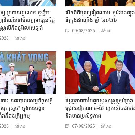
ក្ស ប្រធានរដ្ឋលោក តូឡឹម
បើកពិធីបុណ្យវៀតណាម-កូរ៉េខាងត្បូង
ញដំណើរទៅបំពេញទស្សនកិច្ច
ទីក្រុងដាណាំង ឆ្នាំ ២០២៦
អូស្ត្រាលីនិងនូវែលសេឡង់
09/08/2026
ព័ត៌មាន
2026
ព័ត៌មាន
សភា៖ នគរបាលសេដ្ឋកិច្ចសក្តិ
ជំរុញភាពជាដៃគូយុទ្ធសាស្ត្រគ្រប់ជ្រុង
ុតស្រួច” ក្នុងការបង្ការ
ជ្រោយវៀតណាម-ថៃ ឲ្យកាន់តែជាក់ស្
ាំងនឹងឧក្រិដ្ឋកម្ម
និងមានប្រសិទ្ធភាព
2026
07/08/2026
ព័ត៌មាន
ព័ត៌មាន