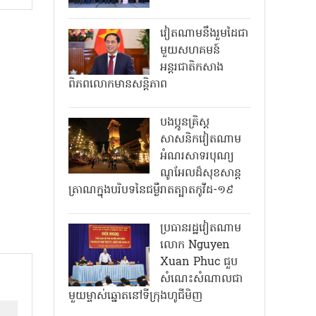
វៀតណាមនឹងរួមដៃជា
មួយសហគមន៍
អន្តរជាតិកសាង
ពិភពលោកមានសន្តិភាព
បងប្អូនគ្រិស្ត
សាសនិកវៀតណាម
អំណរសាទរបុណ្យ
ណូអែលដ៏សុខសាន្ត
ត្រាណក្នុងបរិបទនៃជម្ងឺរាតត្បាតកូវីដ-១៩
ប្រធានរដ្ឋវៀតណាម
លោក Nguyen
Xuan Phuc ជួប
សំណេះសំណាលជា
មួយម្ចាស់ឆ្នោតនៅទីក្រុងហូជីមិញ