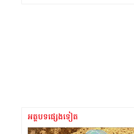
អត្ថបទផ្សេងទៀត