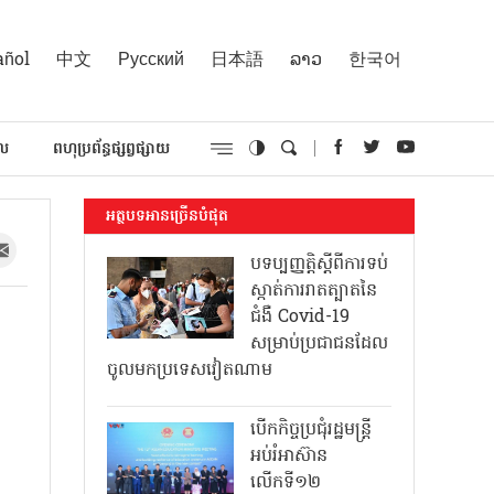
añol
中文
Русский
日本語
ລາວ
한국어
គល
ពហុប្រព័ន្ធផ្សព្វផ្សាយ
អត្ថបទអានច្រើនបំផុត
បទប្បញ្ញត្តិស្តីពីការទប់
ស្កាត់ការរាតត្បាតនៃ
ជំងឺ Covid-19
សម្រាប់ប្រជាជនដែល
ចូលមកប្រទេសវៀតណាម
បើកកិច្ចប្រជុំរដ្ឋមន្ត្រី
អប់រំអាស៊ាន
លើកទី១២