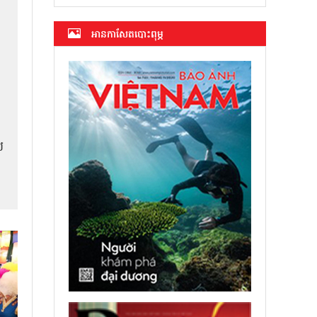
អាន​កាសែត​បោះពុម្ភ
យ