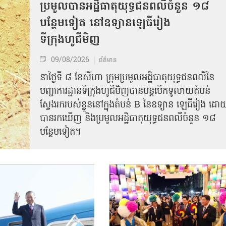
ប្រមូលបានអដ្ឋិធាតុយុទ្ធជនពលីចំនួន ១៨
បន្ថែមទៀត នៅឧទ្យានឡេធីរៀង
ទីក្រុងហូជីមិញ
09/08/2026
ព័ត៌មាន
នាថ្ងៃទី ៨ ខែសីហា ក្រុមប្រមូលអដ្ឋិធាតុយុទ្ធជនពលីនៃ
បញ្ជាការដ្ឋានទីក្រុងហូជីមិញបានបន្តបើកទូលាយតំបន់
ស្វែងរករបស់ខ្លួននៅក្នុងតំបន់ B នៃឧទ្យាន ឡេធីរៀង ដោ
បានរកឃើញ និងប្រមូលអដ្ឋិធាតុយុទ្ធជនពលីចំនួន ១៨
បន្ថែមទៀត។