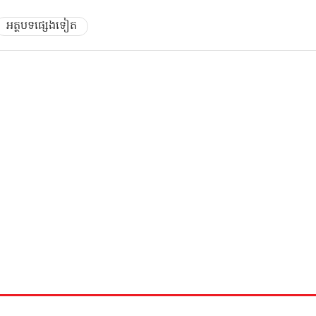
អត្ថបទផ្សេងទៀត