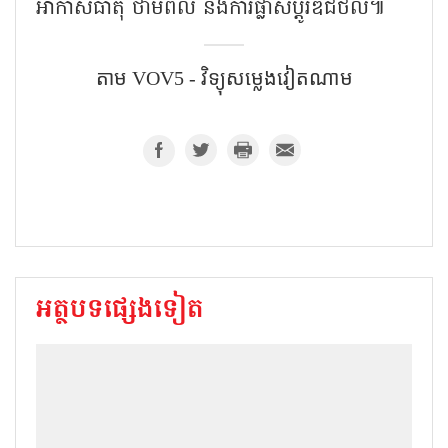
អាកាសធាតុ ថាមពល និងការផ្លាស់ប្តូរឌីជីថល៕
តាម​ VOV5 - វិទ្យុសម្លេងវៀតណាម
អត្ថបទផ្សេងទៀត