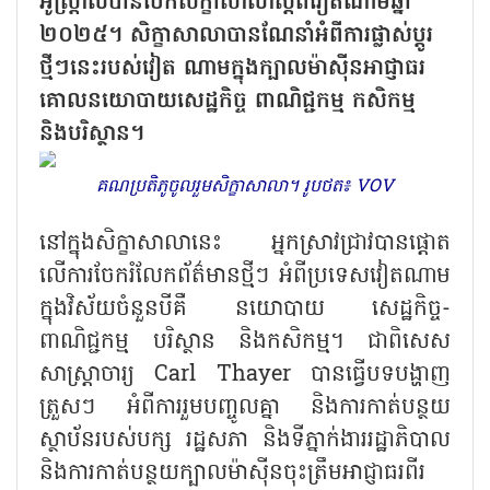
អូស្ត្រាលីបានបើកសិក្ខាសាលាស្តីពីវៀតណាមឆ្នាំ
២០២៥។ សិក្ខាសាលាបានណែនាំអំពីការផ្លាស់ប្តូរ
ថ្មីៗនេះរបស់វៀត ណាមក្នុងក្បាលម៉ាស៊ីនអាជ្ញាធរ
គោលនយោបាយសេដ្ឋកិច្ច ពាណិជ្ជកម្ម កសិកម្ម
និងបរិស្ថាន។
គណប្រតិភូចូលរួមសិក្ខាសាលា។ រូបថត៖ VOV
នៅក្នុងសិក្ខាសាលានេះ អ្នកស្រាវជ្រាវបានផ្តោត
លើការចែករំលែកព័ត៌មានថ្មីៗ អំពីប្រទេសវៀតណាម
ក្នុងវិស័យចំនួនបីគឺ នយោបាយ សេដ្ឋកិច្ច-
ពាណិជ្ជកម្ម បរិស្ថាន និងកសិកម្ម។ ជាពិសេស
សាស្ត្រាចារ្យ Carl Thayer បានធ្វើបទបង្ហាញ
ត្រួសៗ អំពីការរួមបញ្ចូលគ្នា និងការកាត់បន្ថយ
ស្ថាប័នរបស់បក្ស រដ្ឋសភា និងទីភ្នាក់ងាររដ្ឋាភិបាល
និងការកាត់បន្ថយក្បាលម៉ាស៊ីនចុះត្រឹមអាជ្ញាធរពីរ