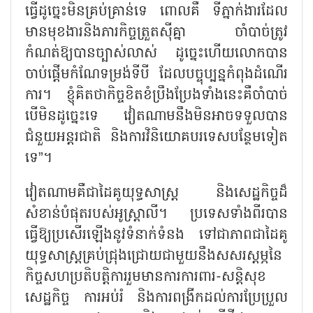
ធ្វើដូច្នេះមិនគ្រប់គ្រាន់ទេ ពោលគឺ ទីភ្នាក់ងារដែល
មានមុខងារនិងភារកិច្ចត្រួតស៊ីគ្នា ចាំបាច់ត្រូវ
កំណត់ឱ្យបានច្បាស់លាស់ ដូច្នេះហើយលោកបាន
ចាប់ផ្តើមកំណែទម្រង់ទីបី ដែលបច្ចុប្បន្នកំពុងដំណើរ
ការ។ ខ្ញុំគិតថាកិច្ចខិតខំប្រឹងប្រែងទាំងនេះគឺចាំបាច់
បើមិនដូច្នេះទេ វៀតណាមនឹងមិនអាចទទួលបាន
ជំនួយអន្តរជាតិ និងការវិនិយោគបរទេសបន្ថែមទៀត
ទេ”។
វៀតណាមគឺជាដៃគូយុទ្ធសាស្ត្រ និងសេដ្ឋកិច្ចដ៏
សំខាន់បំផុតរបស់អូស្ត្រាលី។ ប្រទេសទាំងពីរបាន
ធ្វើឱ្យប្រសើរឡើងនូវទំនាក់ទំនង ទៅជាភាពជាដៃគូ
យុទ្ធសាស្ត្រគ្រប់ជ្រុងជ្រោយជាមួយនឹងសសរស្តម្ភនៃ
កិច្ចសហប្រតិបត្តិការរួមមានការការពារ-សន្តិសុខ
សេដ្ឋកិច្ច ការអប់រំ និងការពង្រីកដល់ការប្រែប្រួល