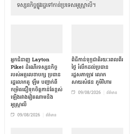
ទស្សនកិច្ចផ្លូវរដ្ឋទៅកាន់ប្រទេសអូស្ត្រាលី។
អ្នកជំនាញ Layton
ពិធីកាន់ទុក្ខជាតិរយៈពេលពីរ
Pike៖ ដំណើរទស្សនកិច្ច
ថ្ងៃ រំលឹកដល់ប្រធាន
របស់អគ្គលេខាបក្ស ប្រធាន
រដ្ឋសភាឡាវ លោក
រដ្ឋលោកតូ ឡឹម បញ្ជាក់ពី
សាយសំផន ភូមិវិហារ
កម្រិតជឿទុកចិត្តកាន់តែខ្ពស់
09/08/2026
ព័ត៌មាន
ឡើងរវាងវៀតណាមនិង
អូស្ត្រាលី
09/08/2026
ព័ត៌មាន