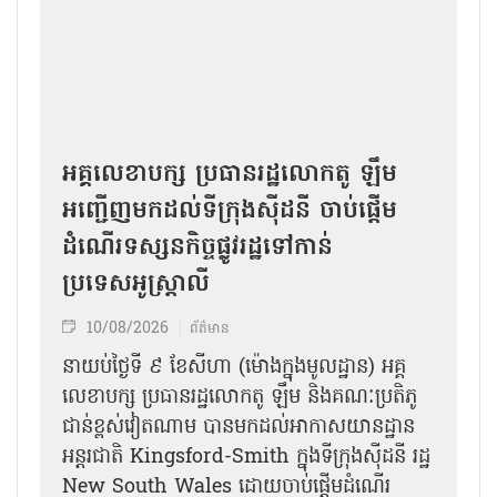
អគ្គលេខាបក្ស ប្រធានរដ្ឋលោកតូ ឡឹម
អញ្ជើញមកដល់ទីក្រុងស៊ីដនី ចាប់ផ្តើម
ដំណើរទស្សនកិច្ចផ្លូវរដ្ឋទៅកាន់
ប្រទេសអូស្ត្រាលី
10/08/2026
ព័ត៌មាន
នាយប់ថ្ងៃទី ៩ ខែសីហា (ម៉ោងក្នុងមូលដ្ឋាន) អគ្គ
លេខាបក្ស ប្រធានរដ្ឋលោកតូ ឡឹម និងគណៈប្រតិភូ
ជាន់ខ្ពស់វៀតណាម បានមកដល់អាកាសយានដ្ឋាន
អន្តរជាតិ Kingsford-Smith ក្នុងទីក្រុងស៊ីដនី រដ្ឋ
New South Wales ដោយចាប់ផ្តើមដំណើរ