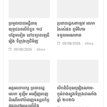
ប្រមូលបានអដ្ឋិធាតុ
ប្រធានរដ្ឋសភាឡាវ លោក
យុទ្ធជនពលីចំនួន ១៨
សៃសំផន ភូមិវិហារ
បន្ថែមទៀត នៅឧទ្យានឡេធី
ទទួលមរណភាព
រៀង ទីក្រុងហូជីមិញ
09/08/2026
ព័ត៌មាន
09/08/2026
ព័ត៌មាន
អគ្គលេខាបក្ស ប្រធានរដ្ឋ
បើកពិធីបុណ្យវៀតណាម-
លោក តូឡឹម អញ្ជើញចេញ
កូរ៉េខាងត្បូងទីក្រុងដាណាំង
ដំណើរទៅបំពេញទស្សនកិច្ច
ឆ្នាំ ២០២៦
ផ្លូវរដ្ឋនៅអូស្ត្រាលីនិង