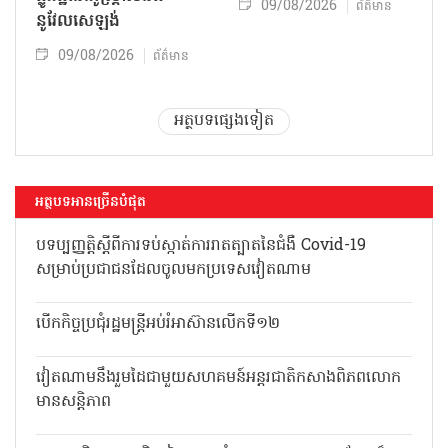
09/08/2026
ព័ត៌មាន
នូវែលសេឡង់
09/08/2026
ព័ត៌មាន
អត្ថបទផ្សេងទៀត
អត្ថបទអានច្រើនបំផុត
បទប្បញ្ញត្តិស្តីពីការទប់ស្កាត់ការរាតត្បាតនៃជំងឺ Covid-19
សម្រាប់ប្រជាជនដែលចូលមកប្រទេសវៀតណាម
បើកកិច្ចប្រជុំរដ្ឋមន្ត្រីអប់រំអាស៊ានលើកទី១២
វៀតណាមនឹងរួមដៃជាមួយសហគមន៍អន្តរជាតិកសាងពិភពលោក
មានសន្តិភាព