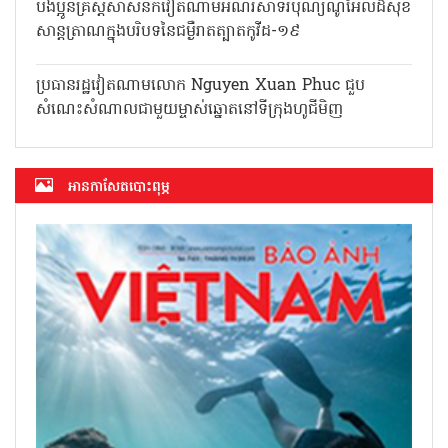
បងប្អូនគ្រិស្តសាសនិកវៀតណាមអំណរសាទរបុណ្យណូអែលដ៏សុខ
សាន្តត្រាណក្នុងបរិបទនៃជម្ងឺរាតត្បាតកូវីដ-១៩
ប្រធានរដ្ឋវៀតណាមលោក Nguyen Xuan Phuc ជួប
សំណេះសំណាលជាមួយម្ចាស់ឆ្នោតនៅទីក្រុងហូជីមិញ
អាន​កាសែត​បោះពុម្ភ