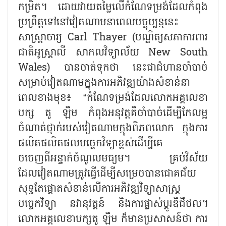
កម្រិត។ ដោយវាយតម្លៃលើកំណែទម្រង់ដែលកំពុង
ប្រព្រឹត្តទៅនៅវៀតណាមនាពេលបច្ចុប្បន្ននេះ
សាស្ត្រាចារ្យ Carl Thayer (បណ្ឌិត្យសភាការពារ
ជាតិអូស្ត្រាលី សាកលវិទ្យាល័យ New South
Wales) បានចាត់ទុកថា នេះជាជំហានចាំបាច់
សម្រាប់វៀតណាមក្នុងការអភិវឌ្ឍយ៉ាងសំខាន់នា
ពេលខាងមុខ៖ “កំណែទម្រង់ដែលលោកអគ្គលេខា
បក្ស តូ ឡឹម កំពុងអនុវត្តគឺចាំបាច់ដើម្បីកែលម្អ
ចំណាត់ថ្នាក់របស់វៀតណាមក្នុងពិភពលោក ក្នុងការ
ផលិតផលិតផលបច្ចេកវិទ្យាខ្ពស់ដើម្បីគេ
ចចេញពីអន្ទាក់ចំណូលមធ្យម។ គ្រប់វិស័យ
ដែលវៀតណាមត្រូវធ្វើដើម្បីសម្រេចបានជោគជ័យ
សុទ្ធតែផ្តោតសំខាន់លើការអភិវឌ្ឍវិទ្យាសាស្ត្រ
បច្ចេកវិទ្យា នវានុវត្តន៍ និងការផ្លាស់ប្តូរឌីជីថល។
លោកអគ្គលេខាបក្សតូ ឡឹម ក៏មានប្រសាសន៍ថា ការ