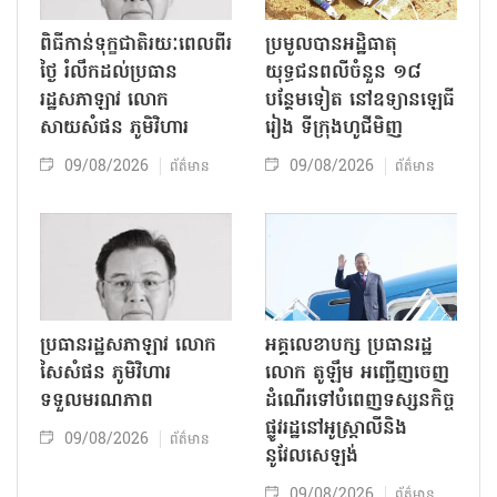
ពិធីកាន់ទុក្ខជាតិរយៈពេលពីរ
ប្រមូលបានអដ្ឋិធាតុ
ថ្ងៃ រំលឹកដល់ប្រធាន
យុទ្ធជនពលីចំនួន ១៨
រដ្ឋសភាឡាវ លោក
បន្ថែមទៀត នៅឧទ្យានឡេធី
សាយសំផន ភូមិវិហារ
រៀង ទីក្រុងហូជីមិញ
09/08/2026
09/08/2026
ព័ត៌មាន
ព័ត៌មាន
ប្រធានរដ្ឋសភាឡាវ លោក
អគ្គលេខាបក្ស ប្រធានរដ្ឋ
សៃសំផន ភូមិវិហារ
លោក តូឡឹម អញ្ជើញចេញ
ទទួលមរណភាព
ដំណើរទៅបំពេញទស្សនកិច្ច
ផ្លូវរដ្ឋនៅអូស្ត្រាលីនិង
09/08/2026
ព័ត៌មាន
នូវែលសេឡង់
09/08/2026
ព័ត៌មាន