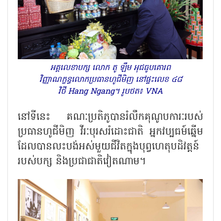
អគ្គលេខាបក្ស លោក តូ ឡឹម អុជធូបគោរព
វិញ្ញាណក្ខន្ធលោកប្រធានហូជីមិញ នៅផ្ទះលេខ ៤៨
វិថី Hang Ngang។ រូបថត៖ VNA
នៅទីនេះ គណៈប្រតិភូបានរំលឹកគុណូបការៈរបស់
ប្រធានហូជីមិញ វីរៈបុរសរំដោះជាតិ អ្នកវប្បធម៍ឆ្នើម
ដែលបានលះបង់អស់មួយជីវិតក្នុងបុព្វហេតុបដិវត្តន៍
របស់បក្ស និងប្រជាជាតិវៀតណាម។