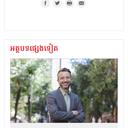
អត្ថបទផ្សេងទៀត