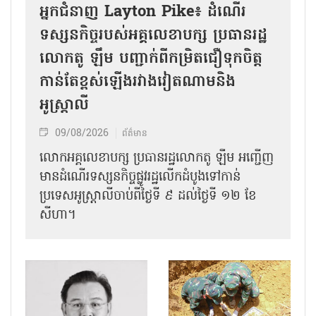
អ្នកជំនាញ Layton Pike៖ ដំណើរ
ទស្សនកិច្ចរបស់អគ្គលេខាបក្ស ប្រធានរដ្ឋ
លោកតូ ឡឹម បញ្ជាក់ពីកម្រិតជឿទុកចិត្ត
កាន់តែខ្ពស់ឡើងរវាងវៀតណាមនិង
អូស្ត្រាលី
09/08/2026
ព័ត៌មាន
លោកអគ្គលេខាបក្ស ប្រធានរដ្ឋលោកតូ ឡឹម អញ្ជើញ
មានដំណើរទស្សនកិច្ចផ្លូវរដ្ឋលើកដំបូងទៅកាន់
ប្រទេសអូស្ត្រាលីចាប់ពីថ្ងៃទី ៩ ដល់ថ្ងៃទី ១២ ខែ
សីហា។