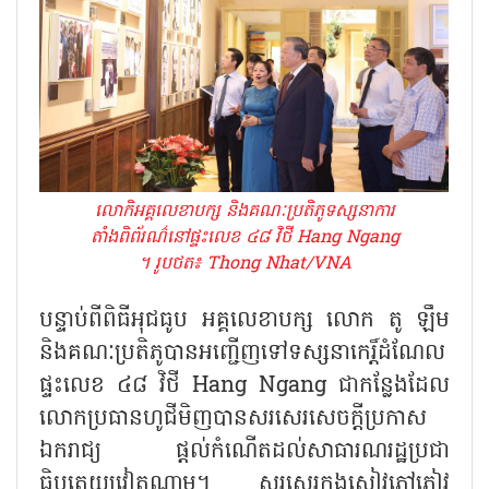
លោកិអគ្គលេខាបក្ស និងគណៈប្រតិភូទស្សនាការ
តាំងពិព័រណ៌នៅផ្ទះលេខ ៤៨ វិថី Hang Ngang
។ រូបថត៖ Thong Nhat/VNA
បន្ទាប់ពីពិធីអុជធូប អគ្គលេខាបក្ស លោក តូ ឡឹម
និងគណៈប្រតិភូបានអញ្ជើញទៅទស្សនាកេរ្តិ៍ដំណែល
ផ្ទះលេខ ៤៨ វិថី Hang Ngang ជាកន្លែងដែល
លោកប្រធានហូជីមិញបានសរសេរសេចក្តីប្រកាស
ឯករាជ្យ ផ្តល់កំណើតដល់សាធារណរដ្ឋប្រជា
ធិបតេយ្យវៀតណាម។ សរសេរក្នុងសៀវភៅភ្ញៀវ