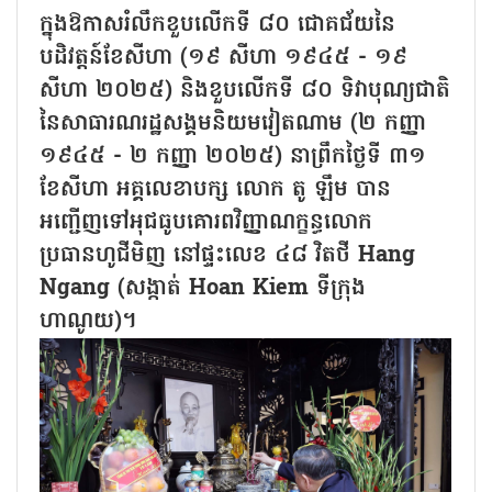
ក្នុងឱកាសរំលឹកខួបលើកទី ៨០ ជោគជ័យនៃ
បដិវត្តន៍ខែសីហា (១៩ សីហា ១៩៤៥ - ១៩
សីហា ២០២៥) និងខួបលើកទី ៨០ ទិវាបុណ្យជាតិ
នៃសាធារណរដ្ឋសង្គមនិយមវៀតណាម (២ កញ្ញា
១៩៤៥ - ២ កញ្ញា ២០២៥) នាព្រឹកថ្ងៃទី ៣១
ខែសីហា អគ្គលេខាបក្ស លោក តូ ឡឹម បាន
អញ្ជើញទៅអុជធូបគោរពវិញ្ញាណក្ខន្ធលោក
ប្រធានហូជីមិញ នៅផ្ទះលេខ ៤៨ វិតថី Hang
Ngang (សង្កាត់ Hoan Kiem ទីក្រុង
ហាណូយ)។