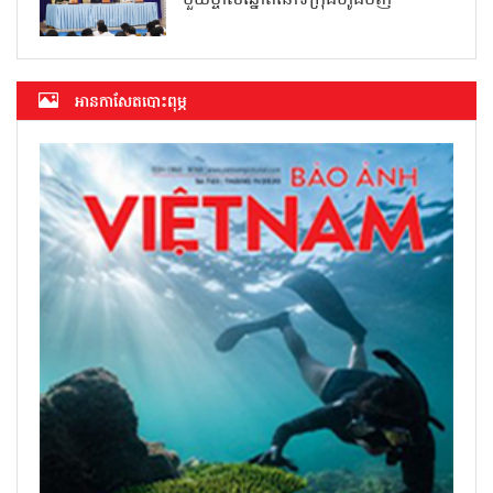
អាន​កាសែត​បោះពុម្ភ