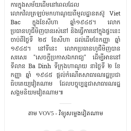
ការក្នុងសម័យដើមនៅពេលដែល
លោកវិលត្រឡប់មកហាណូយពីមូលដ្ឋានតស៊ូ Viet
Bac ក្នុងខែសីហា ឆ្នាំ១៩៤៥។ លោក
ប្រធានហូជីមិញបានរស់នៅ និងធ្វើការនៅក្នុងផ្ទះនេះ
ចាប់ពីថ្ងៃទី ២៥ ខែសីហា ដល់ដើមខែកញ្ញា ឆ្នាំ
១៩៤៥។ នៅទីនេះ លោកប្រធានហូជីមិញបាន
សរសេរ "សេចក្តីប្រកាសឯករាជ្យ" ដើម្បីអាននៅ
ទីលាន Ba Dinh ទីក្រុងហាណូយ នាថ្ងៃទី ២ ខែ
កញ្ញា ឆ្នាំ ១៩៤៥ ផ្តល់កំណើតសាធារណរដ្ឋប្រជា
ធិបតេយ្យវៀតណាម ដែលបច្ចុប្បន្នជាសាធារណរដ្ឋ
សង្គមនិយមវៀតណាម៕
តាម​ VOV5 - វិទ្យុសម្លេងវៀតណាម