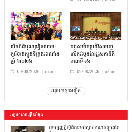
បើកពិធីបុណ្យវៀតណាម-
បន្តសម័យប្រជុំវិសាមញ្ញ
កូរ៉េខាងត្បូងទីក្រុងដាណាំង
លើកដំបូងនៃរដ្ឋសភានីតិ
ឆ្នាំ ២០២៦
កាលទី១៦
09/08/2026
09/08/2026
ព័ត៌មាន
ព័ត៌មាន
អត្ថបទផ្សេងទៀត
អត្ថបទអានច្រើនបំផុត
បទប្បញ្ញត្តិស្តីពីការទប់ស្កាត់ការរាតត្បាតនៃ