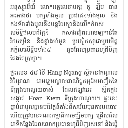
អនុស្សាវរីយ៍ លោកអគ្គលេខាបក្ស តូ ឡឹម បាន
អះអាងថា បក្សទាំងមូល ប្រជាជនទាំងមូល និង
កងទ័ពទាំងមូលនឹងបន្តថែរក្សានិងលើកកំពស់
សមិទ្ធិផលបដិវត្តន៍ កសាងវៀតណាមឲ្យកាន់តែ
រីកចម្រើន និងខ្លាំងមាំមួន ប្រកៀកស្មាជាមួយមិត្ត
ភក្តិលលើទ្វីបទាំង៥ ដូចដែលប្រធានហូជីមិញ
តែងតែប្រាថ្នា៕
ផ្ទះលេខ ៤៨ វិថី Hang Ngang ស្ថិតនៅកណ្តាល
វិថីបុរាណ ជាមជ្ឈមណ្ឌលពាណិជ្ជកម្មដ៏មមាញឹកនៃ
ទីក្រុងហាណូយចាស់ ដែលឥឡូវនេះ ស្ថិតក្នុង
សង្កាត់ Hoan Kiem ទីក្រុងហាណូយ។ ផ្ទះនេះ
ធ្លាប់ជាមូលដ្ឋានបដិវត្តន៍តាំងពីសម័យមុនការបះបោរ
ហើយត្រូវបានគណៈកម្មាធិការមជ្ឈិមបក្ស ជ្រើសរើស
ជាទីកន្លែងដែលលោកប្រធានហូជីមិញរស់នៅ និងធ្វើ