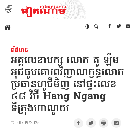
ព័ត៌មាន
អគ្គលេខាបក្ស លោក តូ ឡឹម
អុជធូបគោរពវិញ្ញាណក្ខន្ធលោក
ប្រធានហូជីមិញ នៅផ្ទះលេខ
៤៨ វិថី Hang Ngang
ទីក្រុងហាណូយ
01/09/2025