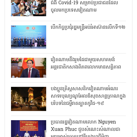
ជំងឺ Covid-19 សម្រាប់ប្រជាជនដែល
ចូលមកប្រទេសវៀតណាម
បើកកិច្ចប្រជុំរដ្ឋមន្ត្រីអប់រំអាស៊ានលើកទី១២
វៀតណាមនឹងរួមដៃជាមួយសហគមន៍
អន្តរជាតិកសាងពិភពលោកមានសន្តិភាព
បងប្អូនគ្រិស្តសាសនិកវៀតណាមអំណរ
សាទរបុណ្យណូអែលដ៏សុខសាន្តត្រាណក្នុង
បរិបទនៃជម្ងឺរាតត្បាតកូវីដ-១៩
ប្រធានរដ្ឋវៀតណាមលោក Nguyen
Xuan Phuc ជួបសំណេះសំណាលជា
មួយម្ចាស់ឆ្នោតនៅទីក្រុងហូជីមិញ