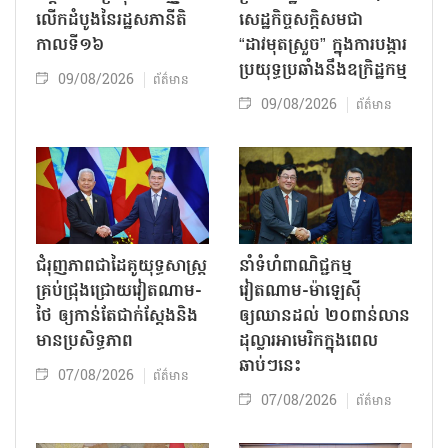
លើកដំបូងនៃរដ្ឋសភានីតិ
សេដ្ឋកិច្ចសក្តិសមជា
កាលទី១៦
“ដាវមុតស្រួច” ក្នុងការបង្ការ
ប្រយុទ្ធប្រឆាំងនឹងឧក្រិដ្ឋកម្ម
09/08/2026
ព័ត៌មាន
09/08/2026
ព័ត៌មាន
ជំរុញភាពជាដៃគូយុទ្ធសាស្ត្រ
នាំទំហំពាណិជ្ជកម្ម
គ្រប់ជ្រុងជ្រោយវៀតណាម-
វៀតណាម-ម៉ាឡេស៊ី
ថៃ ឲ្យកាន់តែជាក់ស្ដែងនិង
ឲ្យឈានដល់ ២០ពាន់លាន
មានប្រសិទ្ធភាព
ដុល្លារអាមេរិកក្នុងពេល
ឆាប់ៗនេះ
07/08/2026
ព័ត៌មាន
07/08/2026
ព័ត៌មាន