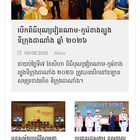
បើកពិធីបុណ្យវៀតណាម-កូរ៉េខាងត្បូង
ទីក្រុងដាណាំង ឆ្នាំ ២០២៦
09/08/2026
ព័ត៌មាន
នាយប់ថ្ងៃទី៧ ខែសីហា ពិធីបុណ្យវៀតណាម-កូរ៉េខាង
ត្បូងទីក្រុងដាណាំង ២០២៦ ត្រូវបានបើកនៅឧទ្យាន
សមុទ្រខាងកើត ទីក្រុងដាណាំង។
បន្តសម័យប្រជុំវិសាមញ្ញ
ប្រធានរដ្ឋសភា៖ នគរបាល