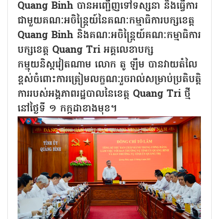
Quang Binh បានអញ្ជើញទៅទស្សនា និងធ្វើការ
ជាមួយគណៈអចិន្ត្រៃយ៍នៃគណៈកម្មាធិការបក្សខេត្ត
Quang Binh និងគណៈអចិន្ត្រៃយ៍គណៈកម្មាធិការ
បក្សខេត្ត Quang Tri អគ្គលេខាបក្ស
កម្មុយនិស្តវៀតណាម លោក តូ ឡឹម បានវាយតំលៃ
ខ្ពស់ចំពោះការត្រៀមលក្ខណៈរួចរាល់សម្រាប់ប្រតិបត្តិ
ការរបស់អង្គភាពរដ្ឋបាលនៃខេត្ត Quang Tri ថ្មី
នៅថ្ងៃទី ១ កក្កដាខាងមុខ។