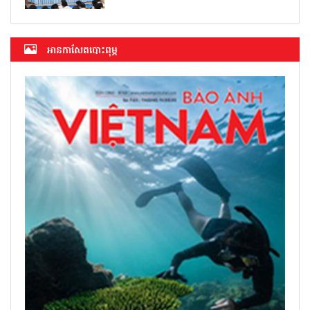
អាន​កាសែត​បោះពុម្ភ