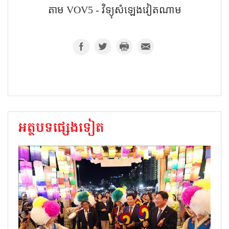
តាម VOV5 - វិទ្យុសំឡេង​វៀតណាម
អត្ថបទផ្សេងទៀត