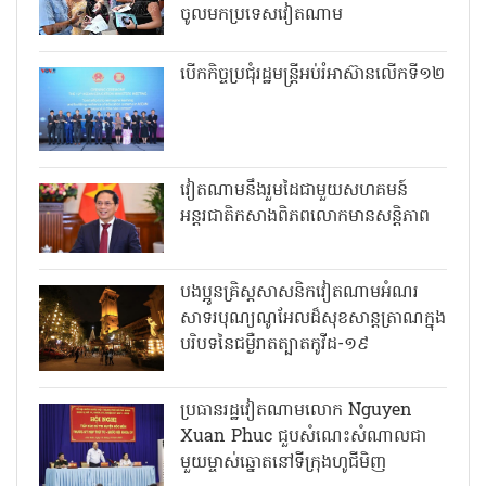
ចូលមកប្រទេសវៀតណាម
បើកកិច្ចប្រជុំរដ្ឋមន្ត្រីអប់រំអាស៊ានលើកទី១២
វៀតណាមនឹងរួមដៃជាមួយសហគមន៍
អន្តរជាតិកសាងពិភពលោកមានសន្តិភាព
បងប្អូនគ្រិស្តសាសនិកវៀតណាមអំណរ
សាទរបុណ្យណូអែលដ៏សុខសាន្តត្រាណក្នុង
បរិបទនៃជម្ងឺរាតត្បាតកូវីដ-១៩
ប្រធានរដ្ឋវៀតណាមលោក Nguyen
Xuan Phuc ជួបសំណេះសំណាលជា
មួយម្ចាស់ឆ្នោតនៅទីក្រុងហូជីមិញ