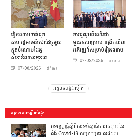
វៀតណាមចាត់ទុក
ការទូតរួមដំណើរជា
សហរដ្ឋអាមេរិកជាដៃគូមួយ
មួយសហគ្រាស ពង្រីកលំហ
ក្នុងចំណោមដៃគូ
អភិវឌ្ឍន៍សម្រាប់វៀតណាម
សំខាន់ឈានមុខគេ
07/08/2026
ព័ត៌មាន
07/08/2026
ព័ត៌មាន
អត្ថបទផ្សេងទៀត
អត្ថបទអានច្រើនបំផុត
បទប្បញ្ញត្តិស្តីពីការទប់ស្កាត់ការរាតត្បាតនៃ
ជំងឺ Covid-19 សម្រាប់ប្រជាជនដែល