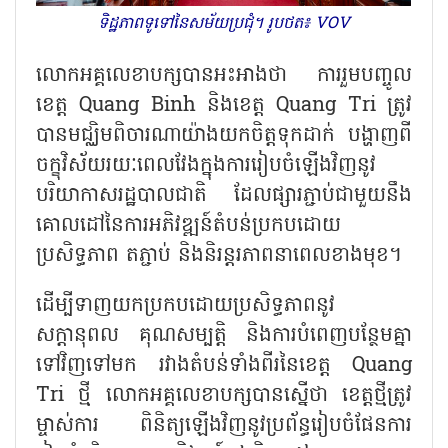
ទិដ្ឋភាពទូទៅនៃសម័យប្រជុំ។ រូបថត៖ VOV
លោកអគ្គលេខាបក្សបានអះអាងថា ការរួមបញ្ចូល
ខេត្ត
Quang Binh និងខេត្ត Quang Tri ត្រូវ
បានមជ្ឈិមពិចារណាយ៉ាងយកចិត្តទុកដាក់ បង្ហាញពី
ចក្ខុវិស័យរយៈពេលវែងក្នុងការរៀបចំឡើងវិញនូវ
បរិយាកាសរដ្ឋបាលជាតិ ដែលផ្សារភ្ជាប់ជាមួយនឹង
គោលដៅនៃការអភិវឌ្ឍន៍តំបន់ប្រកបដោយ
ប្រសិទ្ធភាព តភ្ជាប់ និងនិរន្តរភាពនាពេលខាងមុខ។
ដើម្បីទាញយកប្រកបដោយប្រសិទ្ធភាពនូវ
សក្តានុពល គុណសម្បត្តិ និងការបំពេញបន្ថែមគ្នា
ទៅវិញទៅមក រវាងតំបន់ទាំងពីរនៃខេត្ត
Quang
Tri ថ្មី លោកអគ្គលេខាបក្សបានស្នើថា ខេត្តថ្មីត្រូវ
ម្ចាស់ការ ពិនិត្យឡើងវិញនូវប្រព័ន្ធរៀបចំផែនការ