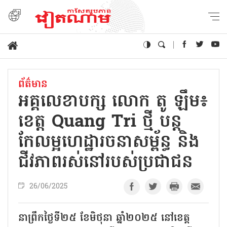
ព័ត៌មាន
អគ្គលេខាបក្ស លោក តូ ឡឹម៖
ខេត្ត Quang Tri ថ្មី បន្ត
កែលម្អហេដ្ឋារចនាសម្ព័ន្ធ និង
ជីវភាពរស់នៅរបស់ប្រជាជន
26/06/2025
នាព្រឹកថ្ងៃទី២៥ ខែមិថុនា ឆ្នាំ២០២៥ នៅខេត្ត