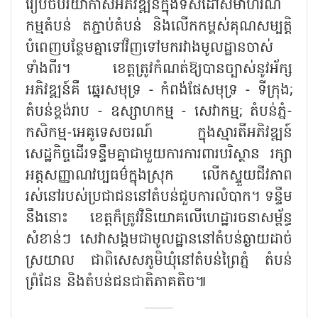
រៀបចំបរិយាកាសអភិវឌ្ឍន៍ក្នុងទិសដៅសមាហរណ
កម្មតំបន់ តភ្ជាប់តំបន់ និងលើកកម្ពស់គុណសម្បត្តិ
បំពេញបន្ថែមគ្នាទៅវិញទៅមករវាងមូលដ្ឋានចាស់
ទាំងពីរ។ ខេត្តត្រូវកំណត់ឱ្យបានច្បាស់នូវអ័ក្ស
អភិវឌ្ឍន៍គឺ ឆ្នេរសមុទ្រ - កំពង់ផែសមុទ្រ - ទីក្រុង;
តំបន់ខ្ពង់រាប - ឧស្សាហកម្ម - សេវាកម្ម; តំបន់ភ្នំ-
កសិកម្ម-អេគូទេសចរណ៍ ក្នុងស្មារតីអភិវឌ្ឍន៍
សេដ្ឋកិច្ចដើរទន្ទឹមគ្នាជាមួយការការពារបរិស្ថាន រក្សា
អត្តសញ្ញាណវប្បធម៌ក្នុងស្រុក លើកស្ទួយជីវភាព
រស់នៅរបស់ប្រជាជននៅតំបន់ជួបការលំបាក។ ទន្ទឹម
នឹងនោះ ខេត្តក៏ត្រូវវិនិយោគលើហេដ្ឋារចនាសម្ព័ន្ធ
សំខាន់ៗ សេវាសង្គមជាមូលដ្ឋាននៅតំបន់ឆ្ងាយដាច់
ស្រយាល ជាពិសេសភូមិឃុំនៅតំបន់ព្រៃភ្នំ តំបន់
ព្រំដែន និងតំបន់ជនជាតិភាគតិច៕