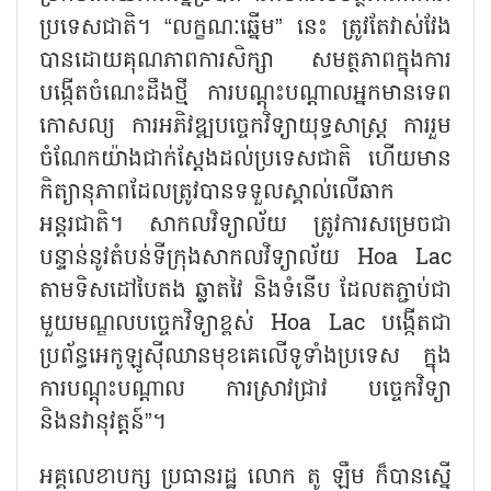
ប្រទេសជាតិ។
“
លក្ខណៈឆ្នើម
”
នេះ ត្រូវតែវាស់វែង
បានដោយគុណភាពការសិក្សា សមត្ថភាពក្នុងការ
បង្កើតចំណេះដឹងថ្មី ការបណ្តុះបណ្តាលអ្នកមានទេព
កោសល្យ ការអភិវឌ្ឍបច្ចេកវិទ្យាយុទ្ធសាស្ត្រ ការរួម
ចំណែកយ៉ាងជាក់ស្ដែងដល់ប្រទេសជាតិ ហើយមាន
កិត្យានុភាពដែលត្រូវបានទទួលស្គាល់លើឆាក
អន្តរជាតិ។ សាកលវិទ្យាល័យ ត្រូវការសម្រេចជា
បន្ទាន់នូវតំបន់ទីក្រុងសាកលវិទ្យាល័យ
Hoa Lac
តាមទិសដៅបៃតង ឆ្លាតវៃ និងទំនើប ដែលតភ្ជាប់ជា
មួយមណ្ឌលបច្ចេកវិទ្យាខ្ពស់
Hoa Lac
បង្កើតជា
ប្រព័ន្ធអេកូឡូស៊ីឈានមុខគេលើទូទាំងប្រទេស ក្នុង
ការបណ្តុះបណ្តាល ការស្រាវជ្រាវ បច្ចេកវិទ្យា
និងនវានុវត្តន៍
”
។
អគ្គលេខាបក្ស ប្រធានរដ្ឋ​ លោក តូ ឡឹម ក៏បានស្នើ