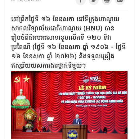
16/05/2026
នៅព្រឹកថ្ងៃទី ១៦ ខែឧសភា នៅទីក្រុងហាណូយ
សាកលវិទ្យាល័យជាតិហាណូយ (HNU) បាន
រៀបចំពិធីអបអរសាទរខួបលើកទី ១២០ ទិវា
ប្រពៃណី (ថ្ងៃទី ១៦ ខែឧសភា ឆ្នាំ ១៩០៦ - ថ្ងៃទី
១៦ ខែឧសភា ឆ្នាំ ២០២៦) និងទទួលគ្រឿង
ឥស្សរិយយសការងារថ្នាក់ទីមួយ។