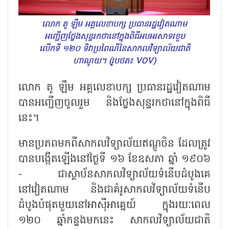
លោក តូ ឡឹម អគ្គលេខាបក្ស ប្រធានរដ្ឋវៀតណាម
អញ្ជើញថ្លែងសុន្ទរកថានៅក្នុងពិធីអបអរសាទរខួប
លើកទី ១២០ ទិវាប្រពៃណីនៃសាកលវិទ្យាល័យជាតិ
ហាណូយ។ (រូបថត៖ VOV)
លោក តូ ឡឹម អគ្គលេខាបក្ស ប្រធានរដ្ឋវៀតណាម
បានអញ្ជើញចូលរួម និងថ្លែងសុន្ទរកថានៅក្នុងពិធី
នេះ។
មានប្រភពមកពីសាកលវិទ្យាល័យឥណ្ឌូចិន ដែលត្រូវ
បានបង្កើតឡើងនៅថ្ងៃទី ១៦ ខែឧសភា ឆ្នាំ ១៩០៦
- ជាស្ថាប័នសាកលវិទ្យាល័យទំនើបដំបូងគេ
នៅវៀតណាម និងជាគំរូសាកលវិទ្យាល័យទំនើប
ដំបូងបំផុតមួយនៅអាស៊ីអាគ្នេយ៍ ក្នុងរយៈពេល
១២០ ឆ្នាំកន្លងមកនេះ សាកលវិទ្យាល័យជាតិ