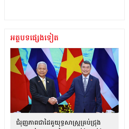
អត្ថបទផ្សេងទៀត
ជំរុញភាពជាដៃគូយុទ្ធសាស្ត្រគ្រប់ជ្រុង