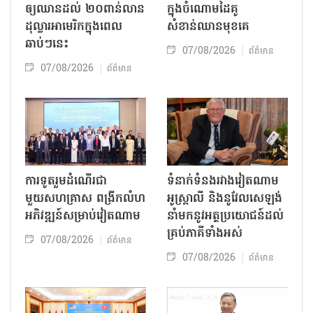
ឲ្យឈានដល់ ២០ពាន់លាន
ក្នុងចំណោមដៃគូ
ដុល្លារអាមេរិកក្នុងពេល
សំខាន់ឈានមុខគេ
ឆាប់ៗនេះ
07/08/2026
ព័ត៌មាន
07/08/2026
ព័ត៌មាន
ការទូតរួមដំណើរជា
ទំនាក់ទំនងរវាងវៀតណាម
មួយសហគ្រាស ពង្រីកលំហ
អូស្ត្រាលី និងនូវែលសេឡង់
អភិវឌ្ឍន៍សម្រាប់វៀតណាម
នាំមកនូវអត្ថប្រយោជន៍ដល់
គ្រប់ភាគីទាំងអស់
07/08/2026
ព័ត៌មាន
07/08/2026
ព័ត៌មាន