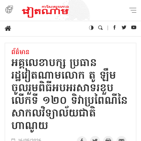
ព័ត៌មាន
អគ្គលេខាបក្ស ប្រធាន
រដ្ឋវៀតណាមលោក តូ ឡឹម
ចូលរួមពិធីអបអរសាទរខួប
លើកទី ១២០ ទិវាប្រពៃណីនៃ
សាកលវិទ្យាល័យជាតិ
ហាណូយ