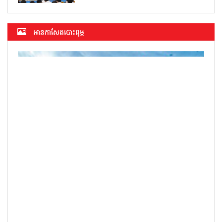
អាន​កាសែត​បោះពុម្ភ