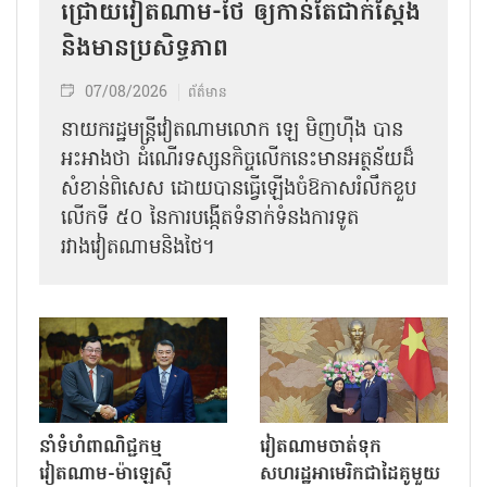
ជ្រោយវៀតណាម-ថៃ ឲ្យកាន់តែជាក់ស្ដែង
និងមានប្រសិទ្ធភាព
07/08/2026
ព័ត៌មាន
នាយករដ្ឋមន្ត្រីវៀតណាមលោក ឡេ មិញហ៊ឹង បាន
អះអាងថា ដំណើរទស្សនកិច្ចលើកនេះមានអត្ថន័យដ៏
សំខាន់ពិសេស ដោយបានធ្វើឡើងចំឱកាសរំលឹកខួប
លើកទី ៥០ នៃការបង្កើតទំនាក់ទំនងការទូត
រវាងវៀតណាមនិងថៃ។
នាំទំហំពាណិជ្ជកម្ម
វៀតណាមចាត់ទុក
វៀតណាម-ម៉ាឡេស៊ី
សហរដ្ឋអាមេរិកជាដៃគូមួយ