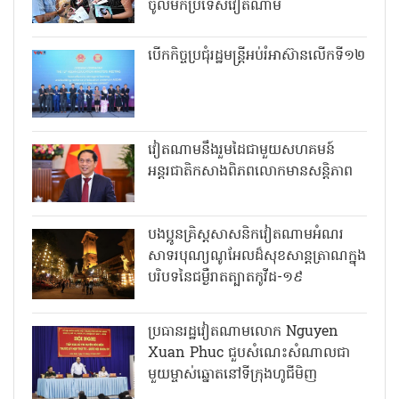
ចូលមកប្រទេសវៀតណាម
បើកកិច្ចប្រជុំរដ្ឋមន្ត្រីអប់រំអាស៊ានលើកទី១២
វៀតណាមនឹងរួមដៃជាមួយសហគមន៍
អន្តរជាតិកសាងពិភពលោកមានសន្តិភាព
បងប្អូនគ្រិស្តសាសនិកវៀតណាមអំណរ
សាទរបុណ្យណូអែលដ៏សុខសាន្តត្រាណក្នុង
បរិបទនៃជម្ងឺរាតត្បាតកូវីដ-១៩
ប្រធានរដ្ឋវៀតណាមលោក Nguyen
Xuan Phuc ជួបសំណេះសំណាលជា
មួយម្ចាស់ឆ្នោតនៅទីក្រុងហូជីមិញ