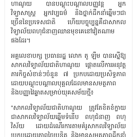
ហាណូយ បានបណ្តុះបណ្តាលបញ្ញវន្ត អ្នក
វិទ្យាសាស្ត្រ អ្នកវប្បធម៌ និងថ្នាក់ដឹកនាំឆ្នើមៗជា
ច្រើននៃប្រទេសជាតិ ហើយបច្ចុប្បន្នគឺជាសាកល
វិទ្យាល័យពហុជំនាញឈានមុខគេនៅវៀតណាម
ផងដែរ។
អគ្គលេខាបក្ស ប្រធានរដ្ឋ លោក តូ ឡឹម បានស្នើឱ្យ
សាកលវិទ្យាល័យជាតិហាណូយ ផ្តោតលើការអនុវត្ត
ភារកិច្ចសំខាន់ៗចំនួន ៧ ប្រកបដោយប្រសិទ្ធភាព
ដោយបណ្តុះបណ្តាលបុគ្គលដែលមានសមត្ថភាព
និងបញ្ញាវៃឆ្លាតសម្រាប់យុគសម័យថ្មី៖
“
សាកលវិទ្យាល័យជាតិហាណូយ ត្រូវតែខិតខំក្លាយ
ជាសាកលវិទ្យាល័យឆ្នើមទំនើប ពហុជំនាញ ពហុ
វិស័យ ដោយដំណើរការតាមគំរូសាកលវិទ្យាល័យ
ប្រកបដោយភាពច្នៃប្រឌិត និងមានសមត្ថភាពដឹកនាំ