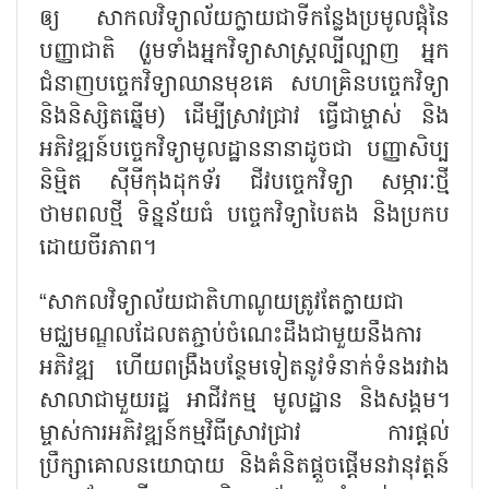
ឲ្យ សាកលវិទ្យាល័យក្លាយជាទីកន្លែងប្រមូលផ្ដុំនៃ
បញ្ញាជាតិ (រួមទាំងអ្នកវិទ្យាសាស្ត្រល្បីល្បាញ អ្នក
ជំនាញបច្ចេកវិទ្យាឈានមុខគេ សហគ្រិនបច្ចេកវិទ្យា
និងនិស្សិតឆ្នើម) ដើម្បីស្រាវជ្រាវ ធ្វើជាម្ចាស់ និង
អភិវឌ្ឍន៍បច្ចេកវិទ្យាមូលដ្ឋាននានាដូចជា បញ្ញាសិប្ប
និម្មិត ស៊ីមីកុងដុកទ័រ ជីវបច្ចេកវិទ្យា សម្ភារៈថ្មី
ថាមពលថ្មី ទិន្នន័យធំ បច្ចេកវិទ្យាបៃតង និងប្រកប
ដោយចីរភាព។
“
សាកលវិទ្យាល័យជាតិហាណូយត្រូវតែក្លាយជា
មជ្ឈមណ្ឌលដែលតភ្ជាប់ចំណេះដឹងជាមួយនឹងការ
អភិវឌ្ឍ ហើយពង្រឹងបន្ថែមទៀតនូវទំនាក់ទំនងរវាង
សាលាជាមួយរដ្ឋ អាជីវកម្ម មូលដ្ឋាន និងសង្គម។
ម្ចាស់ការអភិវឌ្ឍន៍កម្មវិធីស្រាវជ្រាវ ការផ្ដល់
ប្រឹក្សាគោលនយោបាយ និងគំនិតផ្តួចផ្តើមនវានុវត្តន៍