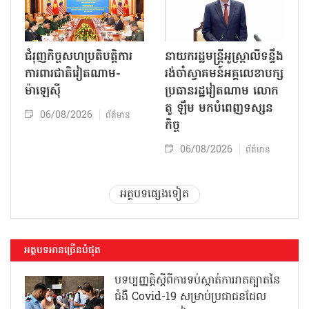
ជំរុញកិច្ចសហប្រតិបត្តិការ
នាយករដ្ឋមន្ត្រីអូស្ត្រាលីទន្ទឹង
ការពារជាតិវៀតណាម-
រង់ចាំស្វាគមន៍អគ្គលេខាបក្ស
ម៉ាឡេស៊ី
ប្រធានរដ្ឋវៀតណាម លោក
តូ ឡឹម មកបំពេញទស្សន
06/08/2026
ព័ត៌មាន
កិច្ច
06/08/2026
ព័ត៌មាន
អត្ថបទផ្សេងទៀត
អត្ថបទអានច្រើនបំផុត
បទប្បញ្ញត្តិស្តីពីការទប់ស្កាត់ការរាតត្បាតនៃ
ជំងឺ Covid-19 សម្រាប់ប្រជាជនដែល