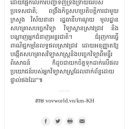
ដោយផ្អែកលើការបញ្ជាទិញទ្រង់ទ្រាយធំរបស់
ប្រទេសជាតិ
;
ពង្រឹងកិច្ចសហប្រតិបត្តិការជាមួយ
ក្រសួង វិស័យនានា រដ្ឋធានីហាណូយ មូលដ្ឋាន
សហគ្រាសបច្ចេកវិទ្យា វិទ្យាស្ថានស្រាវជ្រាវ និង
បណ្តាញអ្នកជំនាញអន្តរជាតិ។ ជំរុញការធ្វើ
ពាណិជ្ជកម្មនៃលទ្ធផលស្រាវជ្រាវ ដោយអនុញ្ញាតឱ្យ
បង្កើតសហគ្រាសវិទ្យាសាស្ត្រនិងបច្ចេកវិទ្យាពីមន្ទីរ
ពិសោធន៍ ក៏ដូចជាយកចិត្តទុកដាក់លើផល
ប្រយោជន៍របស់អ្នកវិទ្យាសាស្ត្រដែលពាក់ព័ន្ធដោយ
ផ្ទាល់ផងដែរ
”
៕
តាម vovworld.vn/km-KH