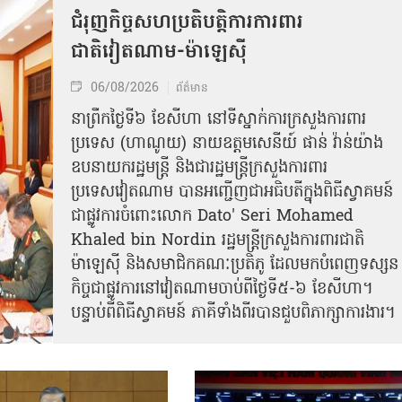
ជំរុញកិច្ចសហប្រតិបត្តិការការពារ
ជាតិវៀតណាម-ម៉ាឡេស៊ី
06/08/2026
ព័ត៌មាន
នា​ព្រឹកថ្ងៃទី៦ ខែសីហា នៅទីស្នាក់ការក្រសួងការពារ
ប្រទេស (ហាណូយ) នាយឧត្តមសេនីយ៍ ផាន់ វ៉ាន់យ៉ាង
ឧបនាយករដ្ឋមន្ត្រី និងជារដ្ឋមន្ត្រីក្រសួងការពារ
ប្រទេសវៀតណាម បានអញ្ជើញជាអធិបតីក្នុងពិធីស្វាគមន៍
ជាផ្លូវការ​ចំពោះលោក Dato' Seri Mohamed
Khaled bin Nordin រដ្ឋមន្ត្រីក្រសួងការពារជាតិ
ម៉ាឡេស៊ី និងសមាជិកគណៈប្រតិភូ ដែលមកបំពេញទស្សន
កិច្ចជាផ្លូវការនៅវៀតណាមចាប់ពីថ្ងៃទី៥-៦ ខែសីហា។
បន្ទាប់ពីពិធីស្វាគមន៍ ភាគីទាំងពីរបានជួបពិភាក្សាការងារ​។