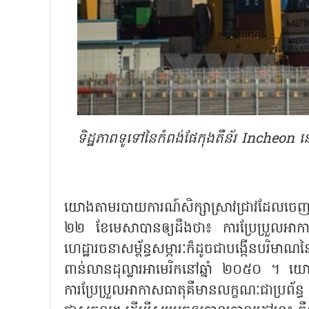
ទិដ្ឋភាពទូទៅនៃកំពង់ផែកុងតឺន័រ Incheon 
យោងតាមរបាយការណ៍សិក្សាស្រាវជ្រាវដែលចេញផ្
២២ ខែមេសាបានឲ្យដឹងថា៖ ការប្រែប្រួលអាក
ហេដ្ឋារចនាសម្ព័ន្ធសម្ភារៈក៏ដូចជាបង្ក
ពាន់លានដុល្លារអាមេរិកនៅឆ្នាំ ២០៥០ ។ 
ការប្រែប្រួលអាកាសធាតុគឺមានលក្ខណៈជាប្