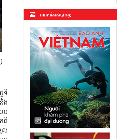
អាន​កាសែត​បោះពុម្ភ
)
ៃទី
និង
០០០
កពី
រួល