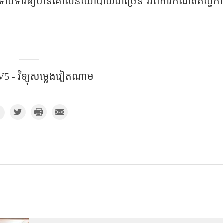
ាមទារឲ្យមានគោលនយោបាយជាច្រើន អំពីការកំណត់តម្លៃកា
5 - វិទ្យុសម្លេងវៀតណាម