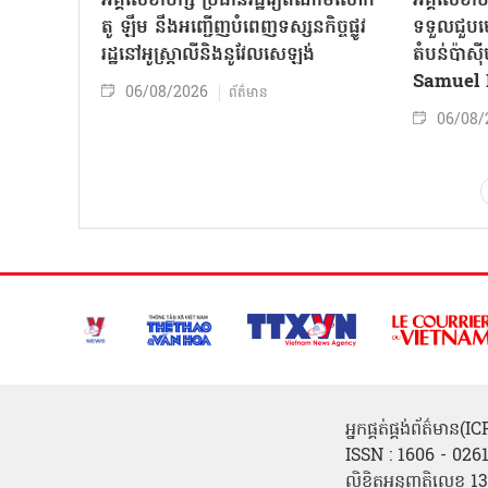
អគ្គលេខាបក្ស ប្រធានរដ្ឋវៀតណាមលោក
អគ្គលេខាប
តូ ឡឹម នឹងអញ្ជើញបំពេញទស្សនកិច្ចផ្លូវ
ទទួលជួបមេ
រដ្ឋនៅអូស្ត្រាលីនិងនូវែលសេឡង់
តំបន់ប៉ាស
Samuel 
06/08/2026
ព័ត៌មាន
06/08/
អ្នកផ្គត់ផ្គង់ព័ត៌មាន
ISSN : 1606 - 026
លិខិតអនុញ្ញត្តិលេខ