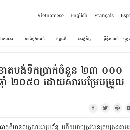
Vietnamese
English
Français
Esp
៍ឯកទេស
ការស្វែងយល់
វប្បធម៌
សេដ្ឋកិច្ច
ព្រឹត្តិការណ៍ - បុគ្
ងខាតបង់ទឹកប្រាក់ចំនួន ២៣ ០០០
ៅឆ្នាំ ២០៥០ ដោយសារបម្រែបម្រួល
តុគឺមានលក្ខណៈជាប្រព័ន្ធ ហើយអាចត្រូវបានគ្រប់គ្រងតាម