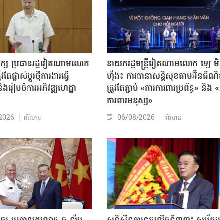
បក្ស ប្រធានរដ្ឋវៀតណាមលោក
នាយករដ្ឋមន្ត្រីវៀតណាមលោក ឡេ ម
តែផ្លាស់ប្ដូរថ្មីការងារធ្វើ
ហ៊ឹង៖ ការធានាសន្តិសុខតាមអ៊ីនធឺណ
ិងរៀបចំការអភិវឌ្ឍហេដ្ឋា
ត្រូវតែភ្ជាប់ «ការការពារប្រព័ន្ធ» និង 
ធ
ការពារមនុស្ស»
2026
06/08/2026
ព័ត៌មាន
ព័ត៌មាន