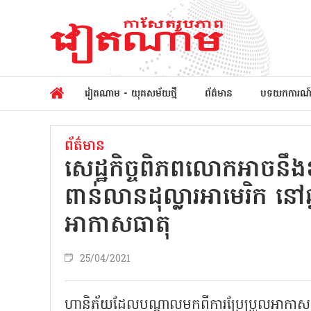
វៀតណាម - យុគសម័យថ្មី
ព័ត៌មាន
បទយកការណ
ព័ត៌មាន
សេដ្ឋកិច្ចពិភពលោកអាចនឹ
ពាន់លាន​ដុល្លារអាមេរិក ន
អាកាសធាតុ
25/04/2021
ហានិភ័យដែលបណ្តាលមកពីការប្រែប្រួលអាកាសធា