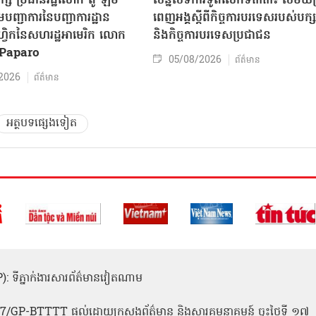
ក្ស ប្រធានរដ្ឋលោក តូ ឡឹម
សន្និសីទការទូតលើកទី៣៣៖ សម័យប្រ
បញ្ជាការនៃបញ្ជាការដ្ឋាន
ពេញអង្គស្តីពីកិច្ច​ការបរទេសរបស់​បក្ស
៊ីហ្វិកនៃសហរដ្ឋអាមេរិក លោក
និងកិច្ច​ការបរទេសប្រជាជន
Paparo
05/08/2026
ព័ត៌មាន
2026
ព័ត៌មាន
អត្ថបទផ្សេងទៀត
(ICP): ទីភ្នាក់ងារសារព័ត៌មានវៀតណាម
1
 137/GP-BTTTT ផ្តល់ដោយក្រសួងព័ត៌មាន និងសារគមនាគមន៍ ចុះថ្ងៃទី ១៧