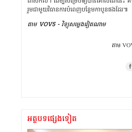
ជាសកល។ ដើម្បីសម្រេចឲ្យបានគោលដៅនេះ គឺទ
រួមជាមួយវិធានការបំពេញបន្ថែមកាបូនផងដែរ៕
តាម​ VOV5 - វិទ្យុសម្លេងវៀតណាម
តាម​ VOV
អត្ថបទផ្សេងទៀត