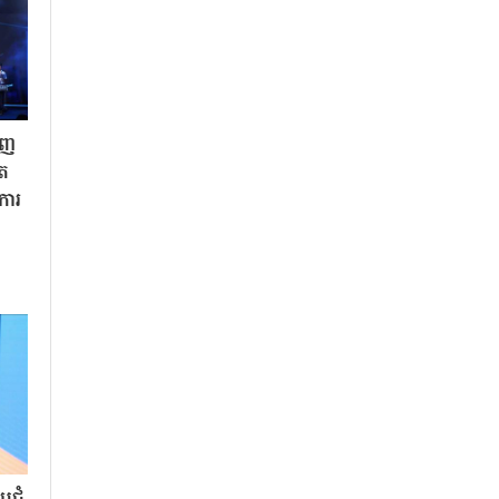
ិញ
ិត
«ការ