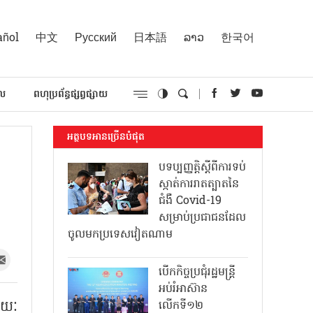
añol
中文
Русский
日本語
ລາວ
한국어
គល
ពហុប្រព័ន្ធផ្សព្វផ្សាយ
អត្ថបទអានច្រើនបំផុត
បទប្បញ្ញត្តិស្តីពីការទប់
ស្កាត់ការរាតត្បាតនៃ
ជំងឺ Covid-19
សម្រាប់ប្រជាជនដែល
ចូលមកប្រទេសវៀតណាម
បើកកិច្ចប្រជុំរដ្ឋមន្ត្រី
អប់រំអាស៊ាន
រយៈ
លើកទី១២