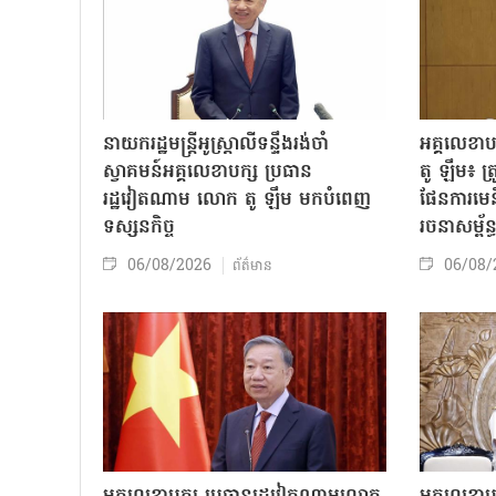
នាយករដ្ឋមន្ត្រីអូស្ត្រាលីទន្ទឹងរង់ចាំ
អគ្គលេខា
ស្វាគមន៍អគ្គលេខាបក្ស ប្រធាន
តូ ឡឹម៖ ត្រូវ
រដ្ឋវៀតណាម លោក តូ ឡឹម មកបំពេញ
ផែនការមេន
ទស្សនកិច្ច
រចនាសម្ព័ន្
06/08/2026
06/08/
ព័ត៌មាន