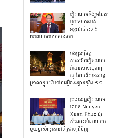
វៀតណាមនឹងរួមដៃជា
មួយសហគមន៍
អន្តរជាតិកសាង
ពិភពលោកមានសន្តិភាព
បងប្អូនគ្រិស្ត
សាសនិកវៀតណាម
អំណរសាទរបុណ្យ
ណូអែលដ៏សុខសាន្ត
ត្រាណក្នុងបរិបទនៃជម្ងឺរាតត្បាតកូវីដ-១៩
ប្រធានរដ្ឋវៀតណាម
លោក Nguyen
Xuan Phuc ជួប
សំណេះសំណាលជា
មួយម្ចាស់ឆ្នោតនៅទីក្រុងហូជីមិញ