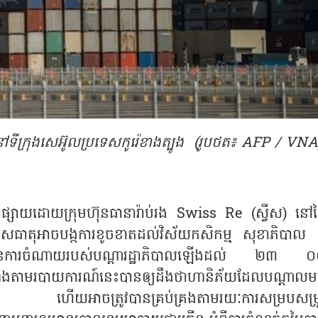
នៅទីក្រុងសេអ៊ូលប្រទេសកូរ៉េខាងត្បូង (រូបថត៖ AFP / VNA
សាយដោយក្រុមហ៊ុនធានារ៉ាប់រង Swiss Re (ស្វីស) នៅថ្ង
ាសធាតុអាចបង្កការខូចខាតដល់វិស័យកសិកម្ម សុខាភិបាល 
ើនបរិមាណនៃការចំណាយរបស់បណ្ដារដ្ឋាភិបាលឡើងដល់ ២៣ 
យោងតាមរបាយការណ៍នេះបានឲ្យដឹងថាហានិភ័យដែលបណ្តាលម
រព័ន្ធ ហើយអាចត្រូវបានគ្រប់គ្រងតាមរយៈការសម្របសម្