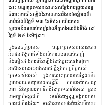
សេចក្តីប្រកាស ស្តីពីស្ថានភាពនៅមជ្ឈិមបូព៌ា។ តាម
នោះ បណ្តាប្រទេសនានាបានសម្តែងការព្រួយបារម្ភ
ចំពោះការកើនឡើងនៃភាពតានតឹងនៅមជ្ឈិមបូព៌ា
ចាប់តាំងពីថ្ងៃទី ១៣ ខែមិថុនា ហើយបាន
ស្វាគមន៍បទឈប់បាញ់រវាងអ៊ីស្រាអែលនិងអ៊ីរ៉ង់ នៅ
ថ្ងៃទី ២៤ ខែមិថុនា។
ក្នុងសេចក្តីប្រកាស បណ្តាប្រទេសអាស៊ានបាន
អំពាវនាវឱ្យភាគីទាំងអស់គោរពបទឈប់បាញ់
និងជៀសវាងការកើនឡើងនៃជម្លោះតទៅទៀត។
អាស៊ានបានអះអាងសារជាថ្មីនូវកាតព្វកិច្ចរបស់
ប្រទេសទាំងអស់ ក្នុងការដោះស្រាយការខ្វែងគំនិត
គ្នាតាមរយៈមធ្យោបាយសន្តិវិធី គោរពអធិបតេយ្យ
ភាព និងបូរណភាពទឹកដីនៃប្រទេសទាំងអស់ ស្រប
តាមច្បាប់អន្តរជាតិ រួមទាំងធម្មនុញ្ញអង្គការសហ
ប្រជាជាតិផងដែរ។ អាស៊ានបានសង្កត់ធ្ងន់លើកាតព្វ