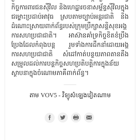
កិច្ចការពារជនស៊ីវិល និងហេដ្ឋារចនាសម្ព័ន្ធស៊ីវិលក្នុង
ជម្លោះប្រដាប់អាវុធ ស្របតាមច្បាប់អន្តរជាតិ និង
ដំណោះស្រាយពាក់ព័ន្ធរបស់ក្រុមប្រឹក្សាសន្តិសុខអង្គ
ការសហប្រជាជាតិ។ អាស៊ានគាំទ្រកិច្ចខិតខំប្រឹង
ប្រែងដែលកំពុងបន្ត រួមទាំងការដឹកនាំដោយអង្គ
ការសហប្រជាជាតិ សំដៅកាត់បន្ថយភាពតានតឹង
សម្រួលដល់ការបន្តកិច្ចសហប្រតិបត្តិការក្នុងន័យ
ស្ថាបនាក្នុងចំណោមភាគីពាក់ព័ន្ធ។
តាម VOV5 - វិទ្យុសំឡេង​វៀតណាម