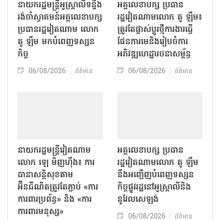
នាយករដ្ឋមន្ត្រីអូស្ត្រាលីទន្ទឹង
អគ្គលេខាបក្ស ប្រធាន
រង់ចាំស្វាគមន៍អគ្គលេខាបក្ស
រដ្ឋវៀតណាមលោក តូ ឡឹម៖
ប្រធានរដ្ឋវៀតណាម លោក
ត្រូវតែផ្លាស់ប្ដូរថ្មីការងារធ្វើ
តូ ឡឹម មកបំពេញទស្សន
ផែនការមេនិងរៀបចំការ
កិច្ច
អភិវឌ្ឍហេដ្ឋារចនាសម្ព័ន្ធ
06/08/2026
06/08/2026
ព័ត៌មាន
ព័ត៌មាន
នាយករដ្ឋមន្ត្រីវៀតណាម
អគ្គលេខាបក្ស ប្រធាន
លោក ឡេ មិញហ៊ឹង៖ ការ
រដ្ឋវៀតណាមលោក តូ ឡឹម
ធានាសន្តិសុខតាម
នឹងអញ្ជើញបំពេញទស្សន
អ៊ីនធឺណិតត្រូវតែភ្ជាប់ «ការ
កិច្ចផ្លូវរដ្ឋនៅអូស្ត្រាលីនិង
ការពារប្រព័ន្ធ» និង «ការ
នូវែលសេឡង់
ការពារមនុស្ស»
06/08/2026
ព័ត៌មាន