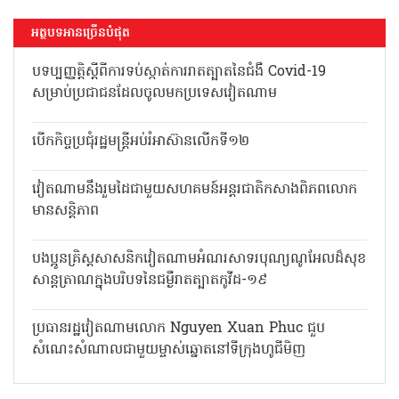
អត្ថបទអានច្រើនបំផុត
បទប្បញ្ញត្តិស្តីពីការទប់ស្កាត់ការរាតត្បាតនៃជំងឺ Covid-19
សម្រាប់ប្រជាជនដែលចូលមកប្រទេសវៀតណាម
បើកកិច្ចប្រជុំរដ្ឋមន្ត្រីអប់រំអាស៊ានលើកទី១២
វៀតណាមនឹងរួមដៃជាមួយសហគមន៍អន្តរជាតិកសាងពិភពលោក
មានសន្តិភាព
បងប្អូនគ្រិស្តសាសនិកវៀតណាមអំណរសាទរបុណ្យណូអែលដ៏សុខ
សាន្តត្រាណក្នុងបរិបទនៃជម្ងឺរាតត្បាតកូវីដ-១៩
ប្រធានរដ្ឋវៀតណាមលោក Nguyen Xuan Phuc ជួប
សំណេះសំណាលជាមួយម្ចាស់ឆ្នោតនៅទីក្រុងហូជីមិញ