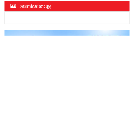
អាន​កាសែត​បោះពុម្ភ