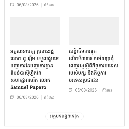
06/08/2026
ព័ត៌មាន
អគ្គលេខាបក្ស ប្រធានរដ្ឋ
សន្និសីទការទូត
លោក តូ ឡឹម ទទួលជួបមេ
លើកទី៣៣៖ សម័យប្រជុំ
បញ្ជាការនៃបញ្ជាការដ្ឋាន
ពេញអង្គស្តីពីកិច្ច​ការបរទេស
តំបន់ប៉ាស៊ីហ្វិកនៃ
របស់​បក្ស និងកិច្ច​ការ
សហរដ្ឋអាមេរិក លោក
បរទេសប្រជាជន
Samuel Paparo
05/08/2026
ព័ត៌មាន
06/08/2026
ព័ត៌មាន
អត្ថបទផ្សេងទៀត