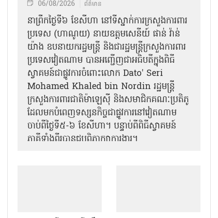
06/08/2026
ព័ត៌មាន
នា​ព្រឹកថ្ងៃទី៦ ខែសីហា នៅទីស្នាក់ការក្រសួងការពារ
ប្រទេស (ហាណូយ) នាយឧត្តមសេនីយ៍ ផាន់ វ៉ាន់
យ៉ាង ឧបនាយករដ្ឋមន្ត្រី និងជារដ្ឋមន្ត្រីក្រសួងការពារ
ប្រទេសវៀតណាម បានអញ្ជើញជាអធិបតីក្នុងពិធី
ស្វាគមន៍ជាផ្លូវការ​ចំពោះលោក Dato' Seri
Mohamed Khaled bin Nordin រដ្ឋមន្ត្រី
ក្រសួងការពារជាតិម៉ាឡេស៊ី និងសមាជិកគណៈប្រតិភូ
ដែលមកបំពេញទស្សនកិច្ចជាផ្លូវការនៅវៀតណាម
ចាប់ពីថ្ងៃទី៥-៦ ខែសីហា។ បន្ទាប់ពីពិធីស្វាគមន៍
ភាគីទាំងពីរបានជួបពិភាក្សាការងារ​។