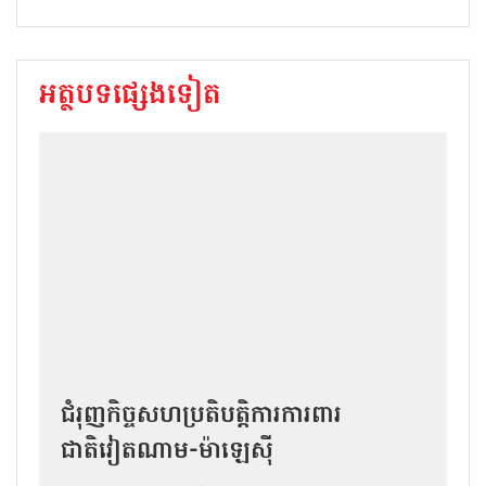
អត្ថបទផ្សេងទៀត
ជំរុញកិច្ចសហប្រតិបត្តិការការពារ
ជាតិវៀតណាម-ម៉ាឡេស៊ី