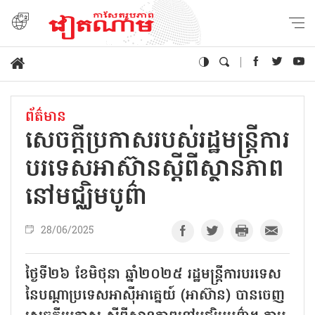
ព័ត៌មាន
សេចក្តីប្រកាសរបស់រដ្ឋមន្ត្រីការ
បរទេសអាស៊ានស្តីពីស្ថានភាព
នៅមជ្ឈិមបូព៌ា
28/06/2025
ថ្ងៃទី២៦ ខែមិថុនា ឆ្នាំ២០២៥ រដ្ឋមន្ត្រីការបរទេស
នៃបណ្តាប្រទេសអាស៊ីអាគ្នេយ៍ (អាស៊ាន) បានចេញ