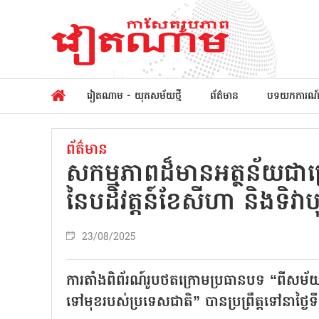
វៀតណាម - យុគសម័យថ្មី
ព័ត៌មាន
បទយកការណ
ព័ត៌មាន
សកម្មភាពដ៏មានអត្ថន័យជា
នៃបដិវត្តន៍ខែសីហា និងទិវា
23/08/2025
ការតាំងពិព័រណ៍រូបថតក្រោមប្រធានបទ “ពីសម័
ទៅមុខរបស់ប្រទេសជាតិ” បានប្រព្រឹត្តទៅនាថ្