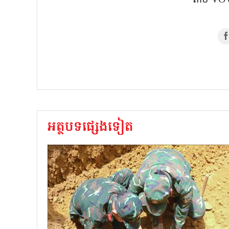
អត្ថបទផ្សេងទៀត