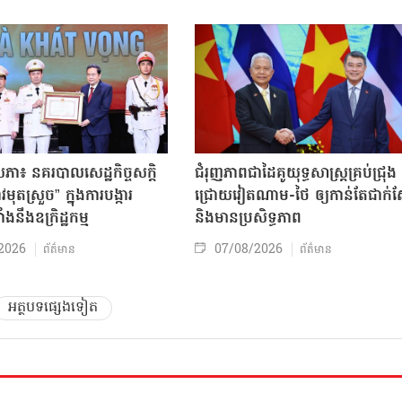
សភា៖ នគរបាលសេដ្ឋកិច្ចសក្តិ
ជំរុញភាពជាដៃគូយុទ្ធសាស្ត្រគ្រប់ជ្រុង
ុតស្រួច” ក្នុងការបង្ការ
ជ្រោយវៀតណាម-ថៃ ឲ្យកាន់តែជាក់ស្
ាំងនឹងឧក្រិដ្ឋកម្ម
និងមានប្រសិទ្ធភាព
2026
07/08/2026
ព័ត៌មាន
ព័ត៌មាន
អត្ថបទផ្សេងទៀត