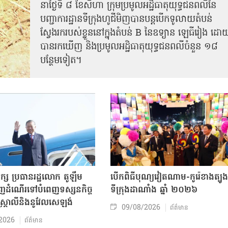
នាថ្ងៃទី ៨ ខែសីហា ក្រុមប្រមូលអដ្ឋិធាតុយុទ្ធជនពលីនៃ
បញ្ជាការដ្ឋានទីក្រុងហូជីមិញបានបន្តបើកទូលាយតំបន់
ស្វែងរករបស់ខ្លួននៅក្នុងតំបន់ B នៃឧទ្យាន ឡេធីរៀង ដោ
បានរកឃើញ និងប្រមូលអដ្ឋិធាតុយុទ្ធជនពលីចំនួន ១៨
បន្ថែមទៀត។
ក្ស ប្រធានរដ្ឋលោក តូឡឹម
បើកពិធីបុណ្យវៀតណាម-កូរ៉េខាងត្បូង
ញដំណើរទៅបំពេញទស្សនកិច្ច
ទីក្រុងដាណាំង ឆ្នាំ ២០២៦
អូស្ត្រាលីនិងនូវែលសេឡង់
09/08/2026
ព័ត៌មាន
2026
ព័ត៌មាន