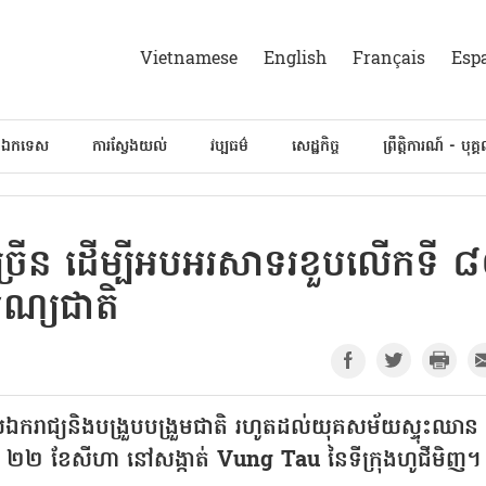
Vietnamese
English
Français
Esp
៍ឯកទេស
ការស្វែងយល់
វប្បធម៌
សេដ្ឋកិច្ច
ព្រឹត្តិការណ៍ - បុគ្
ច្រើន ដើម្បីអបអរសាទរខួបលើកទី 
បុណ្យជាតិ
យឯករាជ្យនិងបង្រួបបង្រួមជាតិ រហូតដល់យុគសម័យស្ទុះឈាន
ងៃទី ២២ ខែសីហា នៅសង្កាត់ Vung Tau នៃទីក្រុងហូជីមិញ។