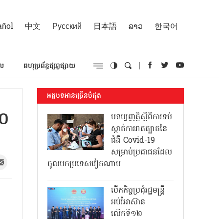
añol
中文
Русский
日本語
ລາວ
한국어
គល
ពហុប្រព័ន្ធផ្សព្វផ្សាយ
អត្ថបទអានច្រើនបំផុត
៨០
បទប្បញ្ញត្តិស្តីពីការទប់
ស្កាត់ការរាតត្បាតនៃ
ជំងឺ Covid-19
សម្រាប់ប្រជាជនដែល
ចូលមកប្រទេសវៀតណាម
បើកកិច្ចប្រជុំរដ្ឋមន្ត្រី
អប់រំអាស៊ាន
លើកទី១២