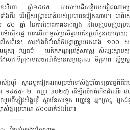
វត្តខែសីហា ឆ្នាំ១៩៤៥ ការចាប់បដិសន្ធិរបស់វៀតណាមប្
៊ូទាំងពីរ ដើម្បីសង្គ្រោះ​ជាតិរបស់ប្រជាជនវៀតណាម។ ជាពិ
ល ៥០ ឆ្នាំ នៃការរំដោះភាគខាងត្បូង និងបង្រួបបង្រួមប្រ
ាលម៉ាស៊ីនរដ្ឋ ការលើកកម្ពស់ប្រសិទ្ធភាពនៃប្រព័ន្ធនយោបាយ;
 លើសពីនេះ ការតាំងពិព័រណ៍​ក៏បង្ហាញរូបថតជាង ១០០ សន្
្ស វប្បធម៌ - បេតិកភណ្ឌប្រវត្តិសាស្ត្រ សិល្បៈស្ថាបត្យក
ដែលជាទីក្រុងទេសចរណ៍ដ៏មានសក្តានុពល មិត្តភាព ស្និទ្ធស្
បុរី ស្ថានទូតវៀតណាមប្រចាំនៅសិង្ហបុរីបានប្រារព្ធពិធីអ
្ញា ១៩៤៥- ២ កញ្ញា ២០២៥) ដើម្បីលើកតំកើងដំណើរ ៨០ឆ្
ីភ្ញៀវសិង្ហបុរី ស្ថាប័នការទូត បញ្ញវន្ត អ្នកប្រាជ្ញ អ្នកជ
្ចាស់ផ្ទះប្រមាណ ៥០០នាក់ផងដែរ៕
5 - វិទ្យុសំឡេង​វៀតណាម