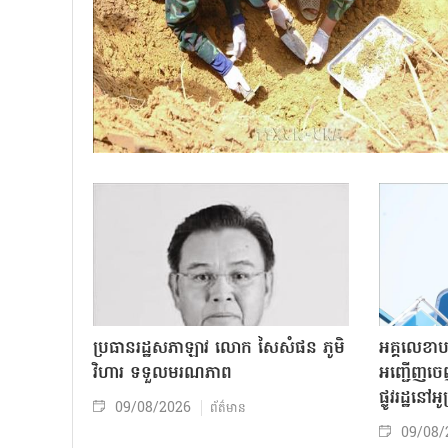
ប្រធានរដ្ឋសភាឡាវ លោក សៃសំផន ភូមិ
អគ្គលេខាប
វិហារ ទទួលមរណភាព
អញ្ជើញចេ
ផ្លូវរដ្ឋនៅ
09/08/2026
ព័ត៌មាន
09/08/