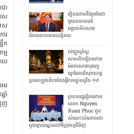
រជា
វៀតណាមនឹងរួមដៃជា
សេស
មួយសហគមន៍
ទេស
អន្តរជាតិកសាង
 ការ
ពិភពលោកមានសន្តិភាព
លឹក
ម្ម
បងប្អូនគ្រិស្ត
សាសនិកវៀតណាម
នាល
អំណរសាទរបុណ្យ
ណូអែលដ៏សុខសាន្ត
ត្រាណក្នុងបរិបទនៃជម្ងឺរាតត្បាតកូវីដ-១៩
បអរ
នាំ
ប្រធានរដ្ឋវៀតណាម
ំនួញ
លោក Nguyen
Xuan Phuc ជួប
សំណេះសំណាលជា
មួយម្ចាស់ឆ្នោតនៅទីក្រុងហូជីមិញ