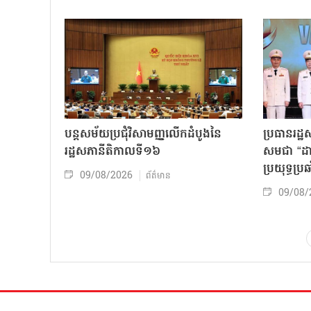
បន្តសម័យប្រជុំវិសាមញ្ញលើកដំបូងនៃ
ប្រធានរដ្ឋ
រដ្ឋសភានីតិកាលទី១៦
សមជា “ដាវម
ប្រយុទ្ធប្រឆ
09/08/2026
ព័ត៌មាន
09/08/