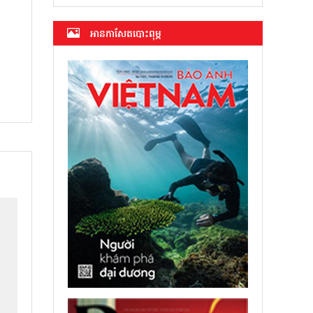
អាន​កាសែត​បោះពុម្ភ