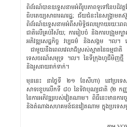
ពិព័រណ៍បានឧទ្ទេសនាមអំពីរូបភាពទូទៅនៃបដិ
ធិបតេយ្យសាធារណរដ្ឋ
; ជ័យជំនះនៃសង្គ្រាមតស
ពិព័រណ៍ឧទ្ទេសនាមអំពីសមិទ្ធិផលក្រោយរយៈពេ
ជាតិលើគ្រប់វិស័យ; ការរៀបចំ និងការបង្រួមក្ប
អភិវឌ្ឍសេដ្ឋកិច្ច វប្បធម៌ និងសង្គម ។ល។
ជាមួយនឹងពេលវេលាដ៏ស្រស់ស្អាតនៃធម្មជាតិ មនុស
ទេសចរណ៍សមុទ្រ ។ល។​ នៃទីក្រុងហូជីមិញថ្មី 
និងរួសរាយរាក់ទាក់។
មុននេះ នាថ្ងៃទី ២១ ខែសីហា) នៅប្រទេសសិង្ហ
សាទរខួបលើកទី ៨០ នៃទិវាបុណ្យជាតិ (២ កញ
នៃការអភិវឌ្ឍរបស់វៀតណាម។ ពិធីនេះមានការចូលរួមព
និងតំណាង​សហគមន៍​ជនវៀតណាម ក្នុងប្រទេសម
តាម VOV