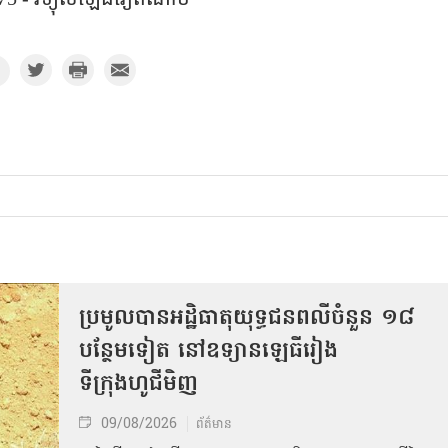
ប្រមូលបានអដ្ឋិធាតុយុទ្ធជនពលីចំនួន ១៨
បន្ថែមទៀត នៅឧទ្យានឡេធីរៀង
ទីក្រុងហូជីមិញ
09/08/2026
ព័ត៌មាន