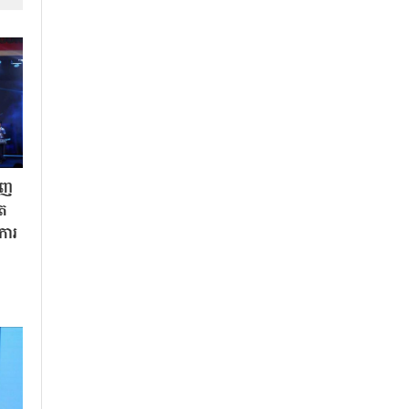
ិញ
ិត
«ការ