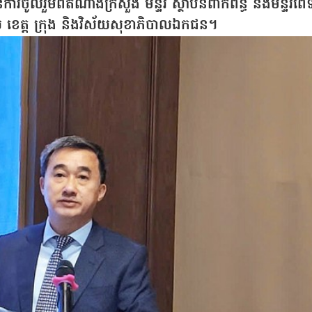
ូលរួមពីតំណាងក្រសួង មន្ទីរ ស្ថាប័នពាក់ព័ន្ធ និងមន្ទីរពេទ
 ខេត្ត ក្រុង និងវិស័យសុខាភិបាលឯកជន។