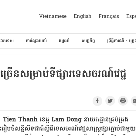
Vietnamese
English
Français
Esp
៍ឯកទេស
ការស្វែងយល់
វប្បធម៌
សេដ្ឋកិច្ច
ព្រឹត្តិការណ៍ - បុគ្
ើនសម្រាប់ទីផ្សារទេសចរណ៍វេជ្ជ
ាត់ Tien Thanh ខេត្ត Lam Dong នាយកដ្ឋានគ្រប់គ្រង
ៀបចំសន្និសីទជាតិស្តីពីទេសចរណ៍វេជ្ជសាស្រ្ដផ្សារភ្ជាប់ជាមួ