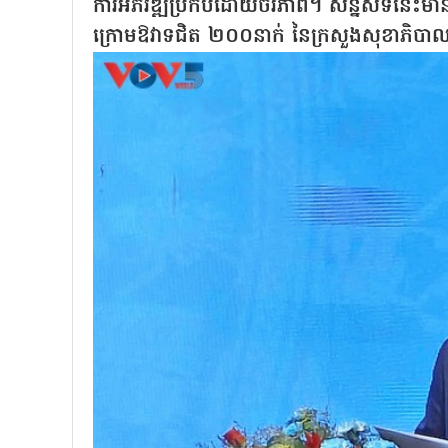
ការអភិវឌ្ឍប្រកបដោយចីរភាព។ សន្និសីទនេះមានការច
ក្រោមឱវាទជិត ២០០នាក់ នៃក្រសួងសុខាភិបាល