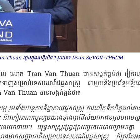
 Van Thuan ថ្លែងក្នុងសន្និសីទ។ រូបថត៖ Doan Si/VOV-TPHCM
ខាភិបាល លោក
Tran Van Thuan បានសង្កត់ធ្ងន់ថា វៀត
ាញសម្រាប់ទេសចរណ៍វេជ្ជសាស្រ្ត ជាមួយនឹងប្រព័ន្ធមន្ទីរពេ
Tran Van Thuan បានសង្កត់ធ្ងន់ថា៖
អ រួមទាំងយន្តការទិដ្ឋាការវេជ្ជសាស្រ្ត ការលើកទឹកចិត្តដល់ភ
ៀរគរការចូលរួមយ៉ាងខ្លាំងក្លាពីវិស័យឯកជនស្របតាមស្មា
នយោបាយ។ យុទ្ធសាស្ត្រផ្សព្វផ្សាយប្រកបដោយព្រមៗគ្នា 
ងម៉ាកសញ្ញាជាតិសម្រាប់ទេសចរណ៍វេជ្ជសាស្រ្ត ក៏ត្រូវតែអនុវ