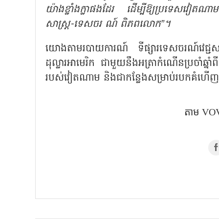
យ៉ាងខ្លាំងក្លាផងដែរ ដើម្បីឱ្យប្រទេសវៀតណ
សាស្រ្ត-ទេសចរ ណ៍ ពិភពលោក”។
យោងតាមរបាយការណ៍ ទីផ្សារទេសចរណ៍វេជ្ជ
ដុល្លារអាមេរិក ជាមួយនឹងអត្រាកំណើនប្រចាំឆ
របស់វៀតណាម និងជាកន្លែងសម្រាប់របកគំហើញដ៏
តាម VOV