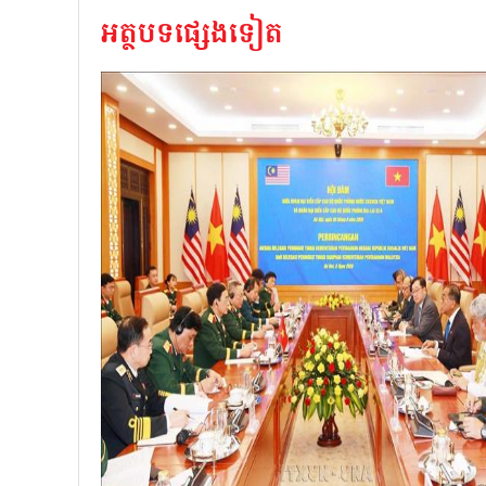
អត្ថបទផ្សេងទៀត