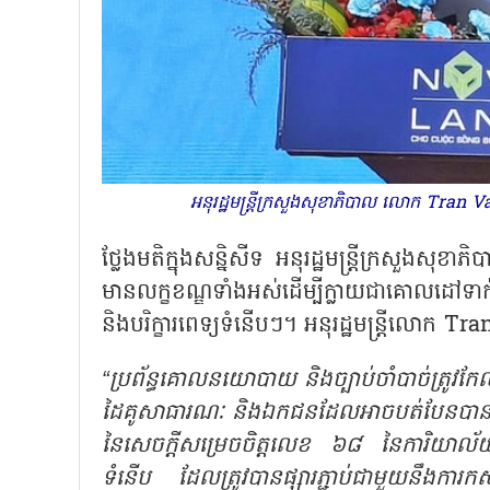
អនុរដ្ឋមន្ត្រីក្រសួងសុខាភិបាល លោក Tran
ថ្លែងមតិក្នុងសន្និសីទ អនុរដ្ឋមន្ត្រីក្រសួងសុ
មានលក្ខខណ្ឌទាំងអស់ដើម្បីក្លាយជាគោលដៅទាក់ទ
និងបរិក្ខារពេទ្យទំនើបៗ។ អនុរដ្ឋមន្ត្រីលោក 
“ប្រព័ន្ធគោលនយោបាយ និងច្បាប់ចាំបាច់ត្រូវកែលម្
ដៃគូសាធារណៈ និងឯកជនដែលអាចបត់បែនបាន និងក
នៃសេចក្តីសម្រេចចិត្តលេខ ៦៨ នៃការិយាល័យ
ទំនើប ដែលត្រូវបានផ្សារភ្ជាប់ជាមួយនឹងការកសា