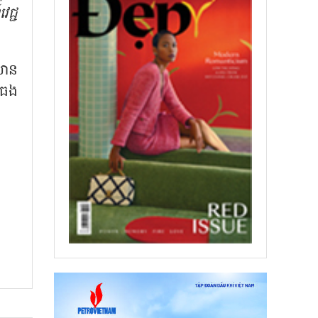
ជ្ជ
លាន
ធេង