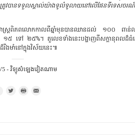
ាមត្រូវបានទទួលស្គាល់យ៉ាងទូលំទូលាយនៅលើផែនទីទេសចរណ៍វេ
សាស្រ្តពិភពលោកកាលពីឆ្នាំមុនបានឈានដល់ ១០០ ពាន់
្នាំពី ១៥ ទៅ ២៥%។ តួលេខទាំងនេះបង្ហាញពីសក្ដានុពលដ៏ធំ
រឹងមាំនៅក្នុងវិស័យនេះ៕
5 - វិទ្យុសំឡេងវៀតណាម