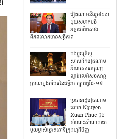
្យ
វៀតណាមនឹងរួមដៃជា
មួយសហគមន៍
អន្តរជាតិកសាង
ពិភពលោកមានសន្តិភាព
បងប្អូនគ្រិស្ត
សាសនិកវៀតណាម
អំណរសាទរបុណ្យ
ណូអែលដ៏សុខសាន្ត
ត្រាណក្នុងបរិបទនៃជម្ងឺរាតត្បាតកូវីដ-១៩
ប្រធានរដ្ឋវៀតណាម
លោក Nguyen
Xuan Phuc ជួប
សំណេះសំណាលជា
មួយម្ចាស់ឆ្នោតនៅទីក្រុងហូជីមិញ