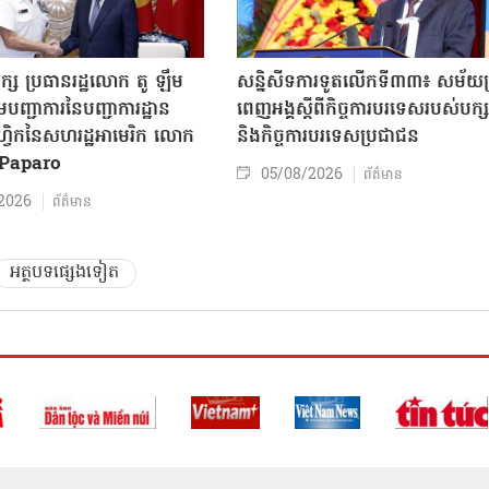
ក្ស ប្រធានរដ្ឋលោក តូ ឡឹម
សន្និសីទការទូតលើកទី៣៣៖ សម័យប្រ
បញ្ជាការនៃបញ្ជាការដ្ឋាន
ពេញអង្គស្តីពីកិច្ច​ការបរទេសរបស់​បក្ស
៊ីហ្វិកនៃសហរដ្ឋអាមេរិក លោក
និងកិច្ច​ការបរទេសប្រជាជន
Paparo
05/08/2026
ព័ត៌មាន
2026
ព័ត៌មាន
អត្ថបទផ្សេងទៀត