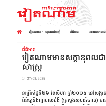
វៀតណាម - យុគសម័យថ្មី
ព័ត៌មាន
បទយកការណ
ព័ត៌មាន
វៀតណាមមានសក្តានុពលជាច្រ
សាស្រ្ដ
27/08/2025
នាព្រឹកថ្ងៃទី២៦ ខែសីហា ឆ្នាំ២០២៥ នៅសង្ក
ពិនិត្យនិងព្យាបាលជំងឺ (ក្រសួងសុខាភិបាល) បានរ