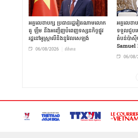
អគ្គលេខាបក្ស ប្រធានរដ្ឋវៀតណាមលោក
អគ្គលេខាប
តូ ឡឹម នឹងអញ្ជើញបំពេញទស្សនកិច្ចផ្លូវ
ទទួលជួបមេ
រដ្ឋនៅអូស្ត្រាលីនិងនូវែលសេឡង់
តំបន់ប៉ាស
Samuel 
06/08/2026
ព័ត៌មាន
06/08/