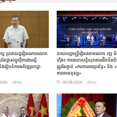
បក្ស ប្រធានរដ្ឋវៀតណាមលោក
នាយករដ្ឋមន្ត្រីវៀតណាមលោក ឡេ ម
តែផ្លាស់ប្ដូរថ្មីការងារធ្វើ
ហ៊ឹង៖ ការធានាសន្តិសុខតាមអ៊ីនធឺណ
ិងរៀបចំការអភិវឌ្ឍហេដ្ឋា
ត្រូវតែភ្ជាប់ «ការការពារប្រព័ន្ធ» និង 
ធ
ការពារមនុស្ស»
2026
06/08/2026
ព័ត៌មាន
ព័ត៌មាន