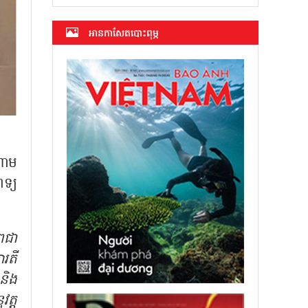
អាន​កាសែត​បោះពុម្ភ
ណាម
ទ្យ
ាពជា
រតី
និង
ត្ត