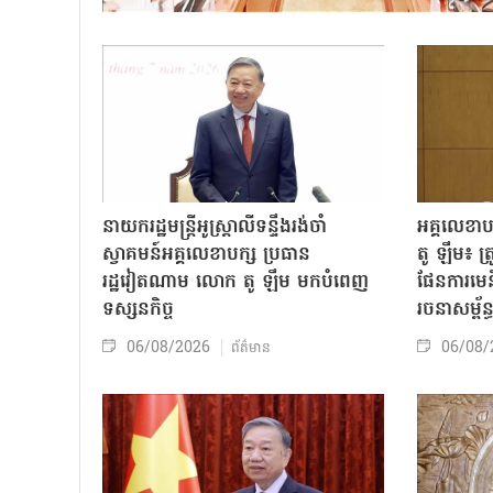
នាយករដ្ឋមន្ត្រីអូស្ត្រាលីទន្ទឹងរង់ចាំ
អគ្គលេខា
ស្វាគមន៍អគ្គលេខាបក្ស ប្រធាន
តូ ឡឹម៖ ត្រូវ
រដ្ឋវៀតណាម លោក តូ ឡឹម មកបំពេញ
ផែនការមេន
ទស្សនកិច្ច
រចនាសម្ព័ន្
06/08/2026
06/08/
ព័ត៌មាន