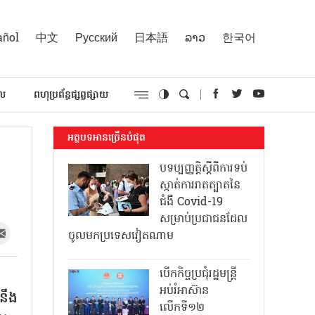
añol
中文
Русский
日本語
ລາວ
한국어
គល
ពហុប្រព័ន្ធផ្សព្វផ្សាយ
អត្ថបទអានច្រើនបំផុត
បទប្បញ្ញត្តិស្តីពីការទប់
ស្កាត់ការរាតត្បាតនៃ
ជំងឺ Covid-19
សម្រាប់ប្រជាជនដែល
ចូលមកប្រទេសវៀតណាម
បើកកិច្ចប្រជុំរដ្ឋមន្ត្រី
អប់រំអាស៊ាន
យនឹង
លើកទី១២