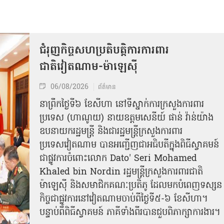
ជំរុញកិច្ចសហប្រតិបត្តិការការពារ
ជាតិវៀតណាម-ម៉ាឡេស៊ី
06/08/2026
ព័ត៌មាន
នា​ព្រឹកថ្ងៃទី៦ ខែសីហា នៅទីស្នាក់ការក្រសួងការពារ
ប្រទេស (ហាណូយ) នាយឧត្តមសេនីយ៍ ផាន់ វ៉ាន់យ៉ាង
ឧបនាយករដ្ឋមន្ត្រី និងជារដ្ឋមន្ត្រីក្រសួងការពារ
ប្រទេសវៀតណាម បានអញ្ជើញជាអធិបតីក្នុងពិធីស្វាគមន៍
ជាផ្លូវការ​ចំពោះលោក Dato' Seri Mohamed
Khaled bin Nordin រដ្ឋមន្ត្រីក្រសួងការពារជាតិ
ម៉ាឡេស៊ី និងសមាជិកគណៈប្រតិភូ ដែលមកបំពេញទស្សន
កិច្ចជាផ្លូវការនៅវៀតណាមចាប់ពីថ្ងៃទី៥-៦ ខែសីហា។
បន្ទាប់ពីពិធីស្វាគមន៍ ភាគីទាំងពីរបានជួបពិភាក្សាការងារ​។