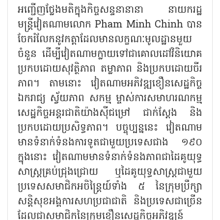
អញ្ជើញថ្លែងមតិក្នុងកិច្ចសន្ទនានានា នាយករដ្ឋ
មន្ត្រីវៀតណាមលោក
Pham Minh Chinh
បាន
ចែករំលែកនូវកត្តាដែលមានលក្ខណៈមូលដ្ឋានមួយ
ចំនួន ដើម្បីវៀតណាមក្លាយទៅជាគោលដៅវិនិយោគ
ប្រកបដោយសុវត្ថិភាព តម្លាភាព និងប្រកបដោយចីរ
ភាព។ តាមនោះ វៀតណាមអភិវឌ្ឍខឿនសេដ្ឋកិច្ច
ឯករាជ្យ ស្វ័យភាព សកម្ម ម្ចាស់ការសមាហរណកម្ម
សេដ្ឋកិច្ចអន្តរជាតិយ៉ាងស៊ីជម្រៅ ជាក់ស្ដែង និង
ប្រកបដោយប្រសិទ្ធភាព។ បច្ចុប្បន្ននេះ វៀតណាម
មានទំនាក់ទំនងការទូតជាមួយប្រទេសជាង ១៩០
ក្នុងនោះ វៀតណាមមានទំនាក់ទំនងភាពជាដៃគូយុទ្ធ
សាស្ត្រគ្រប់ជ្រុងជ្រោយ ឬដៃគូយុទ្ធសាស្ត្រជាមួយ
ប្រទេសសមាជិកអចិន្ត្រៃយ៍ទាំង ៥ នៃក្រុមប្រឹក្សា
សន្តិសុខអង្គការសហប្រជាជាតិ និងប្រទេសជាច្រើន
ដែលជាសមាជិកនៃក្រុមខឿនសេដ្ឋកិច្ចអភិវឌ្ឍន៍