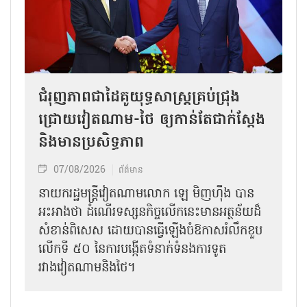
ជំរុញភាពជាដៃគូយុទ្ធសាស្ត្រគ្រប់ជ្រុង
ជ្រោយវៀតណាម-ថៃ ឲ្យកាន់តែជាក់ស្ដែង
និងមានប្រសិទ្ធភាព
07/08/2026
ព័ត៌មាន
នាយករដ្ឋមន្ត្រីវៀតណាមលោក ឡេ មិញហ៊ឹង បាន
អះអាងថា ដំណើរទស្សនកិច្ចលើកនេះមានអត្ថន័យដ៏
សំខាន់ពិសេស ដោយបានធ្វើឡើងចំឱកាសរំលឹកខួប
លើកទី ៥០ នៃការបង្កើតទំនាក់ទំនងការទូត
រវាងវៀតណាមនិងថៃ។