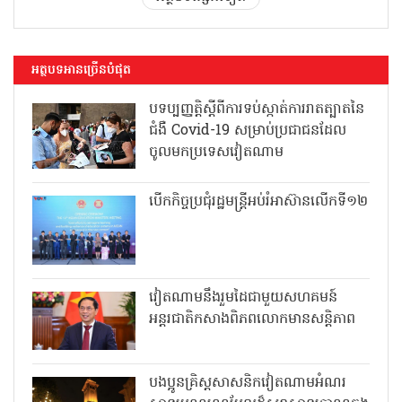
អត្ថបទអានច្រើនបំផុត
បទប្បញ្ញត្តិស្តីពីការទប់ស្កាត់ការរាតត្បាតនៃ
ជំងឺ Covid-19 សម្រាប់ប្រជាជនដែល
ចូលមកប្រទេសវៀតណាម
បើកកិច្ចប្រជុំរដ្ឋមន្ត្រីអប់រំអាស៊ានលើកទី១២
វៀតណាមនឹងរួមដៃជាមួយសហគមន៍
អន្តរជាតិកសាងពិភពលោកមានសន្តិភាព
បងប្អូនគ្រិស្តសាសនិកវៀតណាមអំណរ