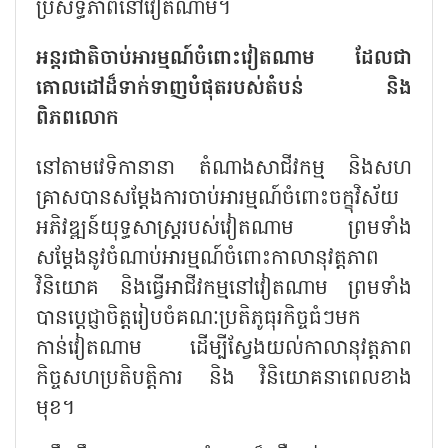
ប្រសិទ្ធភាពនៅវៀតណាម។
អន្តរជាតិចាប់អារម្មណ៍ចំពោះវៀតណាម ដែលជា
គោលដៅដ៏ទាក់ទាញបំផុតរបស់តំបន់ និង
ពិភពលោក
នៅតាមវេទិកានានា តំណាងសាជីវកម្ម និងសហ
គ្រាសបានសម្តែងការចាប់អារម្មណ៍ចំពោះចក្ខុវិស័យ
អភិវឌ្ឍន៍យុទ្ធសាស្ត្ររបស់វៀតណាម ព្រមទាំង
សម្តែងនូវចំណាប់អារម្មណ៍ចំពោះកាលានុវត្តភាព
វិនិយោគ និងធ្វើអាជីវកម្មនៅវៀតណាម ព្រមទាំង
បានប្តេជ្ញាចិត្តរៀបចំគណៈប្រតិភូធុរកិច្ចធំៗមក
កាន់វៀតណាម ដើម្បីស្វែងយល់កាលានុវត្តភាព
កិច្ចសហប្រតិបត្តិការ និង វិនិយោគនាពេលខាង
មុខ។