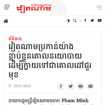
ព័ត៌មាន
វៀតណាមប្រកាន់យ៉ាង
ខ្ជាប់ខ្ជួនគោលនយោបាយ
ដើម្បីក្លាយទៅជាគោលដៅជួរ
មុខ
25/01/2024
នាយករដ្ឋមន្ត្រីវៀតណាមលោក Pham Minh