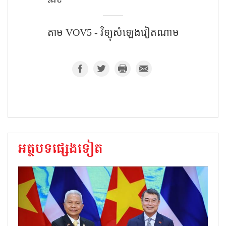
តាម VOV5 - វិទ្យុសំឡេង​វៀតណាម
អត្ថបទផ្សេងទៀត