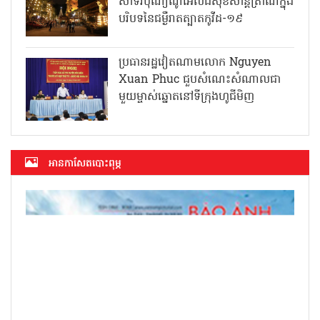
សាទរបុណ្យណូអែលដ៏សុខសាន្តត្រាណក្នុង
បរិបទនៃជម្ងឺរាតត្បាតកូវីដ-១៩
ប្រធានរដ្ឋវៀតណាមលោក Nguyen
Xuan Phuc ជួបសំណេះសំណាលជា
មួយម្ចាស់ឆ្នោតនៅទីក្រុងហូជីមិញ
អាន​កាសែត​បោះពុម្ភ