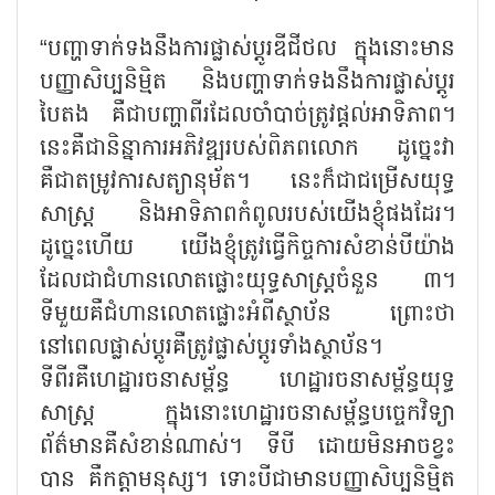
“
បញ្ហាទាក់ទងនឹងការផ្លាស់ប្តូរឌីជីថល ក្នុងនោះមាន
បញ្ញាសិប្បនិម្មិត និងបញ្ហាទាក់ទងនឹងការផ្លាស់ប្ដូរ
បៃតង គឺជាបញ្ហាពីរដែលចាំបាច់ត្រូវផ្ដល់អាទិភាព។
នេះគឺជានិន្នាការអភិវឌ្ឍរបស់ពិភពលោក ដូច្នេះវា
គឺជាតម្រូវការសត្យានុម័ត។ នេះក៏ជាជម្រើសយុទ្ធ
សាស្ត្រ និងអាទិភាពកំពូលរបស់យើងខ្ញុំផងដែរ។
ដូច្នេះហើយ យើងខ្ញុំត្រូវធ្វើកិច្ចការសំខាន់បីយ៉ាង
ដែលជាជំហានលោតផ្លោះយុទ្ធសាស្ត្រចំនួន ៣។
ទីមួយគឺជំហានលោតផ្លោះអំពីស្ថាប័ន ព្រោះថា
នៅពេលផ្លាស់ប្ដូរគឺត្រូវផ្លាស់ប្ដូរទាំងស្ថាប័ន។
ទីពីរគឺហេដ្ឋារចនាសម្ព័ន្ធ ហេដ្ឋារចនាសម្ព័ន្ធយុទ្ធ
សាស្ត្រ ក្នុងនោះហេដ្ឋារចនាសម្ព័ន្ធបច្ចេកវិទ្យា
ព័ត៌មានគឺសំខាន់ណាស់។ ទីបី ដោយមិនអាចខ្វះ
បាន គឺកត្តាមនុស្ស។ ទោះបីជាមានបញ្ញាសិប្បនិម្មិត