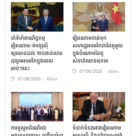
នាំទំហំពាណិជ្ជកម្ម
វៀតណាមចាត់ទុក
វៀតណាម-ម៉ាឡេស៊ី
សហរដ្ឋអាមេរិកជាដៃគូមួយ
ឲ្យឈានដល់ ២០ពាន់លាន
ក្នុងចំណោមដៃគូ
ដុល្លារអាមេរិកក្នុងពេល
សំខាន់ឈានមុខគេ
ឆាប់ៗនេះ
07/08/2026
ព័ត៌មាន
07/08/2026
ព័ត៌មាន
ការទូតរួមដំណើរជា
ទំនាក់ទំនងរវាងវៀតណាម
មួយសហគ្រាស ពង្រីកលំហ
អូស្ត្រាលី និងនូវែលសេឡង់