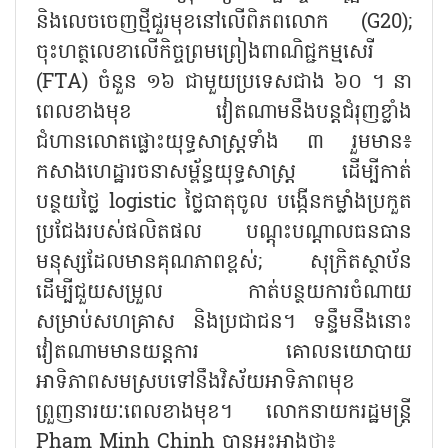
និងលេចចេញថ្មីជួរមុខនៅលើពិភពលោក (
G20);
ចុះហត្ថលេខាលើកិច្ចព្រមព្រៀងពាណិជ្ជកម្មសេរី
(
FTA)
ចំនួន ១៦ ជាមួយប្រទេសជាង ៦០ ។ នា
ពេលខាងមុខ វៀតណាមនឹងបន្តជំរុញខ្លាំង
ជំហានលោតផ្លោះយុទ្ធសាស្ត្រទាំង ៣ រួមមាន៖
កសាងហេដ្ឋារចនាសម្ព័ន្ធយុទ្ធសាស្ត្រ ដើម្បីកាត់
បន្ថយថ្លៃ
logistic
ថ្លៃធាតុចូល បង្កើនកម្លាំងប្រកួត
ប្រជែងរបស់ផលិតផល បណ្តុះបណ្តាលធនធាន
មនុស្សដែលមានគុណភាពខ្ពស់
;
សុក្រិតស្ថាប័ន
ដើម្បីជួយសម្រួល កាត់បន្ថយការចំណាយ
សម្រាប់សហគ្រាស និងប្រជាជន។ ទន្ទឹមនឹងនោះ
វៀតណាមមានយន្តការ គោលនយោបាយ
អាទិភាពសមស្របទៅនឹងវិស័យអាទិភាពមុខ
ព្រួញនារយៈពេលខាងមុខ។ លោកនាយករដ្ឋមន្ត្រី
Pham Minh Chinh
បានអះអាងថា៖