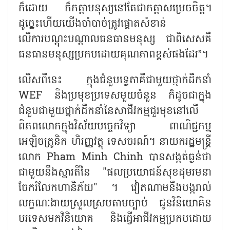
ក៏ដោយ ក៏កត្តាមនុស្សនៅតែជាកត្តាសម្រេចចិត្ត។
ដូច្នេះហើយយើងចាំបាច់ត្រូវផ្តោតសំខាន់
លើការបណ្តុះបណ្តាលធនធានមនុស្ស ជាពិសេសគឺ
ធនធានមនុស្សប្រកបដោយគុណភាពខ្ពស់ផងដែរ
”
។
លើសពីនេះ ក្នុងជំនួបទ្វេភាគីជាមួយថ្នាក់ដឹកនាំ
WEF
និងប្រមុខប្រទេសមួយចំនួន ក៏ដូចជាក្នុង
ជំនួបជាមួយថ្នាក់ដឹកនាំនៃសាជីវកម្មជួរមុខនៅលើ
ពិភពលោកក្នុងវិស័យបច្ចេកវិទ្យា ពាណិជ្ជកម្ម
អេឡិចត្រូនិក ហិរញ្ញវត្ថុ ទេសចរណ៍។ នាយករដ្ឋមន្ត្រី
លោក
Pham Minh Chinh
បានសង្កត់ធ្ងន់ថា
ជាមួយនឹងស្មារតីនៃ "ផលប្រយោជន៍សុខដុមរមនា
ចែករំលែកហានិភ័យ" ។ វៀតណាមនឹងបង្ករាល់
លក្ខណៈងាយស្រួលស្របតាមច្បាប់ ជូនវិនិយោគិន
បរទេសមកវិនិយោគ និងធ្វើអាជីវកម្មប្រកបដោយ