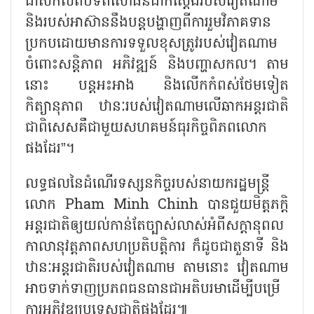
ជាសកលពីបទពិសោធន៍ជាក់ស្តែងរបស់វៀតណាម
និងរបស់អាស៊ាននឹងបន្តបង្ហាញពីការរួមវិភាគទាន
ប្រកបដោយមានការទទួលខុសត្រូវរបស់វៀតណាម
ចំពោះសន្តិភាព អភិវឌ្ឍន៍ និងបញ្ហាសកល។ តាម
នោះ បន្តអះអាង និងលើកកំពស់ថែមទៀត
កិត្យានុភាព ឋានៈរបស់វៀតណាមលើឆាកអន្តរជាតិ
ជាពិសេសគឺជាមួយសហគមន៍ធុរកិច្ចពិភពលោក
ផងដែរ
”
។
លទ្ធផលនៃដំណើរទស្សនកិច្ចរបស់នាយករដ្ឋមន្ត្រី
លោក
Pham Minh Chinh
បានជួយមិត្តភក្តិ
អន្តរជាតិឲ្យយល់កាន់តែច្បាស់លាស់អំពីសក្ដានុពល
កាលានុវត្តភាពសហប្រតិបត្តិការ ក៏ដូចជាតួនាទី និង
ឋានៈអន្តរជាតិរបស់វៀតណាម តាមនោះ វៀតណាម
អាចទាក់ទាញប្រភពធនធានជាអតិបរមាដើម្បីបម្រើ
ការអភិវឌ្ឍប្រទេសជាតិផងដែរ៕