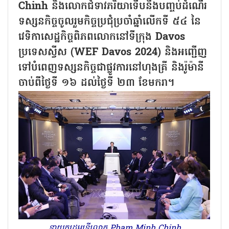
Chinh និងលោកជំទាវភរិយាទើបនឹងបញ្ចប់ដំណើរ
ទស្សនកិច្ចចូលរួមកិច្ចប្រជុំប្រចាំឆ្នាំលើកទី ៥៤ នៃ
វេទិកាសេដ្ឋកិច្ចពិភពលោកនៅទីក្រុង Davos
ប្រទេសស្វីស (WEF Davos 2024) និងអញ្ជើញ
ទៅបំពេញទស្សនកិច្ចជាផ្លូវការនៅហុងគ្រី និងរ៉ូម៉ានី
ចាប់ពីថ្ងៃទី ១៦ ដល់ថ្ងៃទី ២៣ ខែមករា។
នាយករដ្ឋមន្ត្រីលោក Pham Minh Chinh