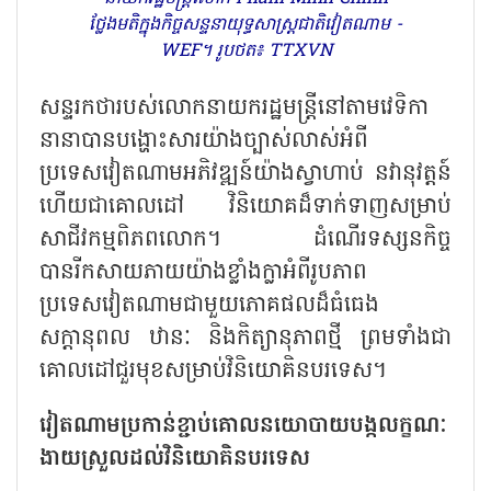
ថ្លែងមតិក្នុងកិច្ចសន្ទនាយុទ្ធសាស្ត្រជាតិវៀតណាម -
WEF។ រូបថត៖ TTXVN
សន្ទរកថារបស់លោកនាយករដ្ឋមន្ត្រីនៅតាមវេទិកា
នានាបានបង្ហោះសារយ៉ាងច្បាស់លាស់អំពី
ប្រទេសវៀតណាមអភិវឌ្ឍន៍យ៉ាងស្វាហាប់ នវានុវត្តន៍
ហើយជាគោលដៅ វិនិយោគដ៏ទាក់ទាញសម្រាប់
សាជីវកម្មពិភពលោក។ ដំណើរទស្សនកិច្ច
បានរីកសាយភាយយ៉ាងខ្លាំងក្លាអំពីរូបភាព
ប្រទេសវៀតណាមជាមួយភោគផលដ៏ធំធេង
សក្តានុពល ឋានៈ និងកិត្យានុភាពថ្មី ព្រមទាំងជា
គោលដៅជួរមុខសម្រាប់វិនិយោគិនបរទេស។
វៀតណាមប្រកាន់ខ្ជាប់គោលនយោបាយបង្កលក្ខណៈ
ងាយស្រួលដល់វិនិយោគិនបរទេស