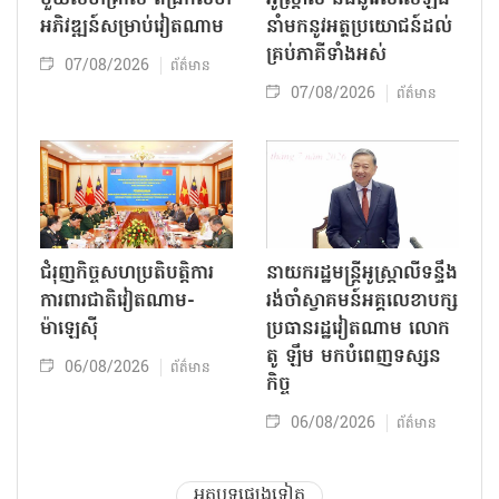
អភិវឌ្ឍន៍សម្រាប់វៀតណាម
នាំមកនូវអត្ថប្រយោជន៍ដល់
គ្រប់ភាគីទាំងអស់
07/08/2026
ព័ត៌មាន
07/08/2026
ព័ត៌មាន
ជំរុញកិច្ចសហប្រតិបត្តិការ
នាយករដ្ឋមន្ត្រីអូស្ត្រាលីទន្ទឹង
ការពារជាតិវៀតណាម-
រង់ចាំស្វាគមន៍អគ្គលេខាបក្ស
ម៉ាឡេស៊ី
ប្រធានរដ្ឋវៀតណាម លោក
តូ ឡឹម មកបំពេញទស្សន
06/08/2026
ព័ត៌មាន
កិច្ច
06/08/2026
ព័ត៌មាន
អត្ថបទផ្សេងទៀត