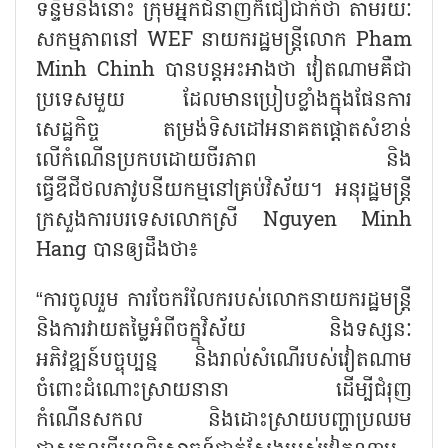
ទន្ទឹមនឹងនោះ ក្រុមអ្នកជំនាញក៏ជឿជាក់ថា តាមរយៈ
សកម្មភាពនៅ
WEF
នាយករដ្ឋមន្ត្រីលោក
Pham
Minh Chinh
បានបន្តអះអាងថា វៀតណាមគឺជា
ប្រទេសមួយ ដែលមានប្រៀបខ្លាំងក្នុងផែនការ
សេដ្ឋកិច្ច តម្រង់ទិសដៅអនាគតផ្តោតសំខាន់
លើកំណើនប្រកបដោយចីរភាព និង
ធ្វើឌីជីថលភាវូបនីយកម្មនៅគ្រប់វិស័យ។ អនុរដ្ឋមន្ត្រី
ក្រសួងការបរទេសលោកស្រី
Nguyen Minh
Hang
បានឲ្យដឹងថា៖
“
ការចូលរួម ការចែករំលែករបស់លោកនាយករដ្ឋមន្ត្រី
និងការវាយតម្លៃអំពីចក្ខុវិស័យ និងទស្សនៈ
អភិវឌ្ឍន៍បច្ចុប្បន្ន និងរាល់សំណើរបស់វៀតណាម
ចំពោះដំណោះស្រាយនានា ដើម្បីជំរុញ
កំណើនសកល និងដោះស្រាយបញ្ហាប្រឈម