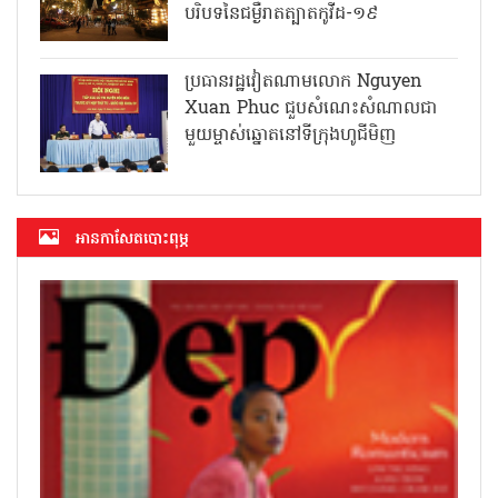
បរិបទនៃជម្ងឺរាតត្បាតកូវីដ-១៩
ប្រធានរដ្ឋវៀតណាមលោក Nguyen
Xuan Phuc ជួបសំណេះសំណាលជា
មួយម្ចាស់ឆ្នោតនៅទីក្រុងហូជីមិញ
អាន​កាសែត​បោះពុម្ភ