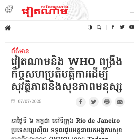
ព័ត៌មាន
វៀតណាមនិង WHO ពង្រឹង​
កិច្ចសហប្រតិបត្តិការដើម្បី
សុវត្ថិភាពនិងសុខភាពមនុស្ស
07/07/2025
នាថ្ងៃទី ៦ កក្កដា នៅទីក្រុង Rio de Janeiro
ប្រទេសប្រេស៊ីល ទទួលជួបអគ្គនាយកអង្គការសុខ