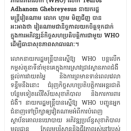
ភាពពិភពលោក (WHO) លោក Tedros
Adhanom Ghebreyesus នាយករដ្ឋ
មន្ត្រីវៀតណាម លោក ហ្វាម មិញជីញ បាន
អះអាងថា វៀតណាមជានិច្ចកាលយកចិត្តទុកដាក់
ក្នុងការអភិវឌ្ឍន៍កិច្ចសហប្រតិបត្តិការជាមួយ WHO
ដើម្បីធានាសុខភាពសាធារណៈ។
លោកនាយករដ្ឋមន្ត្រីបានស្នើឱ្យ WHO បន្តលើក
កម្ពស់តួនាទីនាំមុខគេក្នុងការស្រាវជ្រាវស្ថានភាពជំងឺ
ផ្តល់ការវាយតម្លៃ និងការព្រមានទាន់ពេលវេលា
ទន្ទឹមនឹងនោះ ជំរុញកិច្ចសហប្រតិបត្តិការអន្តរជាតិ
បន្ថែមទៀតលើវិស័យសុខាភិបាល និងការការពារ
ជំងឺ។ នាយករដ្ឋមន្ត្រីបានស្នើឱ្យ WHO បញ្ជូនអ្នក
ជំនាញទៅប្រឹក្សាឲ្យវៀតណាមអំពីការបំពេញ
ស្ថាប័នគោលនយោបាយ អភិវឌ្ឍប្រព័ន្ធសុខាភិបាល
មូលដ្ឋាន កែលម្អបរិស្ថាននិងជីវភាពរស់នៅរបស់