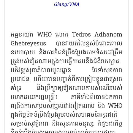
Giang/VNA
អគ្គនាយក WHO លោក Tedros Adhanom
Ghebreyesus បានវាយតំលៃខ្ពស់ចំពោះគោល
នយោបាយ និងការខិតខំប្រឹងប្រែងតាមទិសដៅត្រឹម
ត្រូវរបស់វៀតណាមក្នុងការឆ្លើយតបនឹងជំងឺរាតត្បាត
អភិវឌ្ឍសុខាភិបាលមូលដ្ឋាន ថែទាំសុខភាព
ប្រជាជន ហើយបានបញ្ជាក់ពីការត្រៀមខ្លួនជាស្រេច
គាំទ្រ និងប្រឹក្សាឲ្យវៀតណាមតាមសំណើររបស់
លោកនាយករដ្ឋមន្ត្រី។ ភាគីទាំងពីរបានឯកភាព
ពង្រឹងការសម្របសម្រួលរវាងវៀតណាម និង WHO
ក្នុងកិច្ចខិតខំប្រឹងប្រែងរួមរបស់សហគមន៍អន្តរជាតិ
សម្រាប់សុវត្ថិភាព និងសុខភាពមនុស្ស ក៏ដូចជាកិច្ច