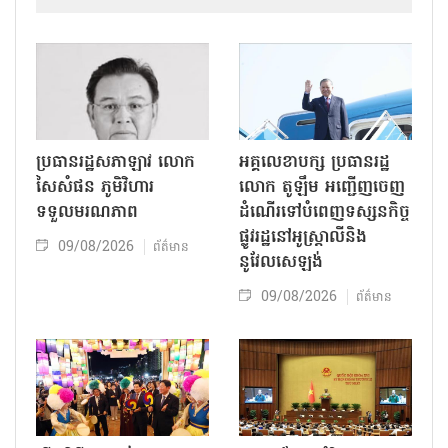
ប្រធានរដ្ឋសភាឡាវ លោក
អគ្គលេខាបក្ស ប្រធានរដ្ឋ
សៃសំផន ភូមិវិហារ
លោក តូឡឹម អញ្ជើញចេញ
ទទួលមរណភាព
ដំណើរទៅបំពេញទស្សនកិច្ច
ផ្លូវរដ្ឋនៅអូស្ត្រាលីនិង
09/08/2026
ព័ត៌មាន
នូវែលសេឡង់
09/08/2026
ព័ត៌មាន