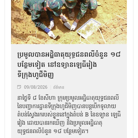
ប្រមូលបានអដ្ឋិធាតុយុទ្ធជនពលីចំនួន ១៨
បន្ថែមទៀត នៅឧទ្យានឡេធីរៀង
ទីក្រុងហូជីមិញ
09/08/2026
ព័ត៌មាន
នាថ្ងៃទី ៨ ខែសីហា ក្រុមប្រមូលអដ្ឋិធាតុយុទ្ធជនពលី
នៃបញ្ជាការដ្ឋានទីក្រុងហូជីមិញបានបន្តបើកទូលាយ
តំបន់ស្វែងរករបស់ខ្លួននៅក្នុងតំបន់ B នៃឧទ្យាន ឡេធី
រៀង ដោយបានរកឃើញ និងប្រមូលអដ្ឋិធាតុ
យុទ្ធជនពលីចំនួន ១៨ បន្ថែមទៀត។