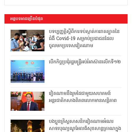
អត្ថបទអានច្រើនបំផុត
បទប្បញ្ញត្តិស្តីពីការទប់ស្កាត់ការរាតត្បាតនៃ
ជំងឺ Covid-19 សម្រាប់ប្រជាជនដែល
ចូលមកប្រទេសវៀតណាម
បើកកិច្ចប្រជុំរដ្ឋមន្ត្រីអប់រំអាស៊ានលើកទី១២
វៀតណាមនឹងរួមដៃជាមួយសហគមន៍
អន្តរជាតិកសាងពិភពលោកមានសន្តិភាព
បងប្អូនគ្រិស្តសាសនិកវៀតណាមអំណរ
សាទរបុណ្យណូអែលដ៏សុខសាន្តត្រាណក្នុង