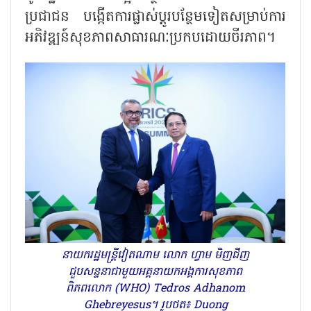
ប្រជាជន បង្កើតការផ្លាស់ប្តូរបន្ថែមទៀតសម្រាប់ការ
អភិវឌ្ឍន៍សុខភាពសាធារណៈប្រកបដោយចីរភាព។
នាយករដ្ឋមន្ត្រីវៀតណាម លោក ហ្វាម មិញជីញ
ជួបសន្ទនាជាមួយអគ្គនាយកអង្គការសុខភាព
ពិភពលោក (WHO) Tedros Adhanom
Ghebreyesus។ រូបថត៖ Duong