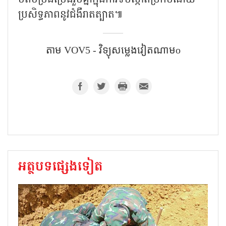
ខិតខំប្រឹងប្រែងរួមគ្នាក្នុងការទប់ស្កាត់ប្រកបដោយ
ប្រសិទ្ធភាពនូវជំងឺរាតត្បាត៕
តាម​ VOV5 - វិទ្យុសម្លេងវៀតណាមo
អត្ថបទផ្សេងទៀត