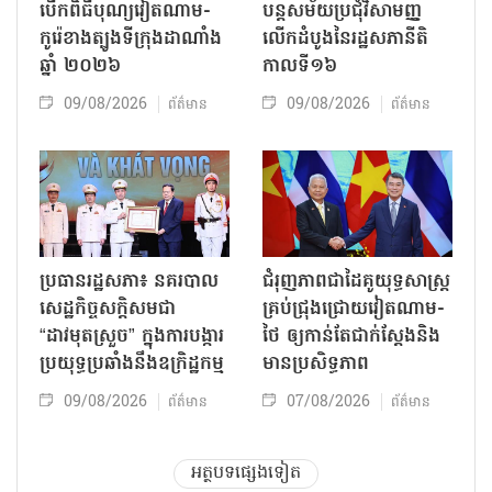
បើកពិធីបុណ្យវៀតណាម-
បន្តសម័យប្រជុំវិសាមញ្ញ
កូរ៉េខាងត្បូងទីក្រុងដាណាំង
លើកដំបូងនៃរដ្ឋសភានីតិ
ឆ្នាំ ២០២៦
កាលទី១៦
09/08/2026
09/08/2026
ព័ត៌មាន
ព័ត៌មាន
ប្រធានរដ្ឋសភា៖ នគរបាល
ជំរុញភាពជាដៃគូយុទ្ធសាស្ត្រ
សេដ្ឋកិច្ចសក្តិសមជា
គ្រប់ជ្រុងជ្រោយវៀតណាម-
“ដាវមុតស្រួច” ក្នុងការបង្ការ
ថៃ ឲ្យកាន់តែជាក់ស្ដែងនិង
ប្រយុទ្ធប្រឆាំងនឹងឧក្រិដ្ឋកម្ម
មានប្រសិទ្ធភាព
09/08/2026
07/08/2026
ព័ត៌មាន
ព័ត៌មាន
អត្ថបទផ្សេងទៀត