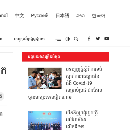
añol
中文
Русский
日本語
ລາວ
한국어
គល
ពហុប្រព័ន្ធផ្សព្វផ្សាយ
អត្ថបទអានច្រើនបំផុត
ោក
បទប្បញ្ញត្តិស្តីពីការទប់
ស្កាត់ការរាតត្បាតនៃ
ជំងឺ Covid-19
សម្រាប់ប្រជាជនដែល
ចូលមកប្រទេសវៀតណាម
បើកកិច្ចប្រជុំរដ្ឋមន្ត្រី
ខា
អប់រំអាស៊ាន
លើកទី១២