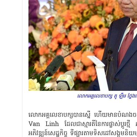
លោកអគ្គលេខាបក្ស តូ ឡឹម ថ្លែ
លោកអគ្គលេខាបក្សបានស្នើ ហើយមានបំណងចង់ឲ្យ
Van Linh ដែលជាស្មារតីនៃការផ្លាស់ប្ដូរថ្មី ភា
អភិវឌ្ឍន៍សេដ្ឋកិច្ច ទីផ្សារតាមទិសដៅសង្គមនិ