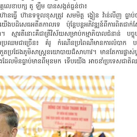
លេខាបក្ស តូ ឡឹម បានសង្កត់ធ្ងន់ថា៖
នគិត ហ៊ានធ្វើ ហ៊ានទទួលខុសត្រូវ សមមិត្ត ង្វៀន វ៉ាន់លីញ ធ្លាប
ា យើងបដិសេធអតីតកាលទេ ប៉ុន្តែបន្តអភិវឌ្ឍន៍ពីការពិតជាក់ស
ស្មារតីនោះគឺជាត្រីវិស័យសម្រាប់កម្មាភិបាលជំនាន់ បច្ចុប្
ហាប្រឈមជាច្រើន៖ គំរូ កំណើនប្រពៃណីមានការលំបាក បញ
ួតប្រជែងភូមិសាស្ត្រនយោបាយដ៏សាហាវ។ មានតែការផ្លាស់ប្ដូរថ
ានធ្វើរឿងដែលមិនធ្លាប់មានពីមុនមក ទើបយើង អាចនាំប្រទេសជាត