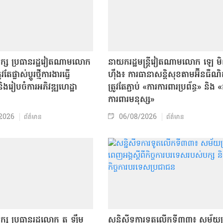
បក្ស ប្រធានរដ្ឋវៀតណាមលោក
នាយករដ្ឋមន្ត្រីវៀតណាមលោក ឡេ ម
តែផ្លាស់ប្ដូរថ្មីការងារធ្វើ
ហ៊ឹង៖ ការធានាសន្តិសុខតាមអ៊ីនធឺណ
ិងរៀបចំការអភិវឌ្ឍហេដ្ឋា
ត្រូវតែភ្ជាប់ «ការការពារប្រព័ន្ធ» និង 
ធ
ការពារមនុស្ស»
2026
06/08/2026
ព័ត៌មាន
ព័ត៌មាន
ក្ស ប្រធានរដ្ឋលោក តូ ឡឹម
សន្និសីទការទូតលើកទី៣៣៖ សម័យប្រ