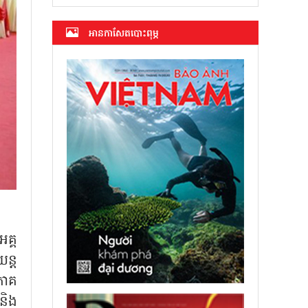
អាន​កាសែត​បោះពុម្ភ
គ្គ
យន្ត
ភាគ
និង