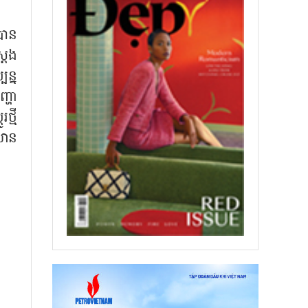
់បាន
្ដែង
បន្ន
្ហា
្មី
ិឈាន