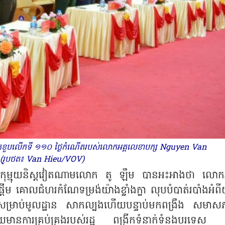
ពិធីរំលឹកខួបលើកទី ១១០ ថ្ងៃកំណើតរបស់លោកអគ្គលេខាបក្ស Nguyen Van
(រូបថត៖ Van Hieu/VOV)
បក្សកុម្មុយនិស្តវៀតណាមលោក តូ ឡឹម បានអះអាងថា លោកអ
តើម គោលជំហរកំណែទម្រង់យ៉ាងខ្លាំងក្លា លុបបំបាត់របាំងអំពី
ាពសម្រាប់មូលដ្ឋាន សាកល្បងហើយបន្ទាប់មកពង្រឹង សមាស
ារដោយមានការគ្រប់គ្រងរបស់រដ្ឋ ពង្រីកទំនាក់ទំនងបរទេស 