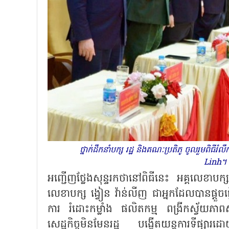
ថ្នាក់ដឹកនាំបក្ស រដ្ឋ និងគណៈប្រតិភូ ចូលរួម
Linh។ 
អញ្ជើញថ្លែងសុន្ទរកថានៅពិធីនេះ អគ្គលេខា
លេខាបក្ស ង្វៀន វ៉ាន់លីញ ជាអ្នកដែលបានផ្តួចផ្
ការ រំដោះកម្លាំង ផលិតកម្ម ពង្រីកស្វ័យភ
សេដ្ឋកិច្ចមិនមែនរដ្ឋ បង្កើតយន្តការទីផ្ស