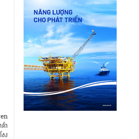
yen
ាគ៌ា
រហ័ស