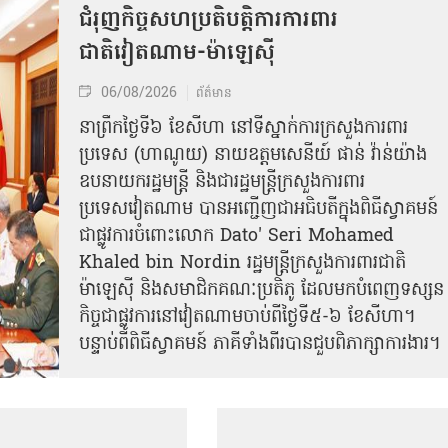
ជំរុញកិច្ចសហប្រតិបត្តិការការពារ
ជាតិវៀតណាម-ម៉ាឡេស៊ី
06/08/2026
ព័ត៌មាន
នា​ព្រឹកថ្ងៃទី៦ ខែសីហា នៅទីស្នាក់ការក្រសួងការពារ
ប្រទេស (ហាណូយ) នាយឧត្តមសេនីយ៍ ផាន់ វ៉ាន់យ៉ាង
ឧបនាយករដ្ឋមន្ត្រី និងជារដ្ឋមន្ត្រីក្រសួងការពារ
ប្រទេសវៀតណាម បានអញ្ជើញជាអធិបតីក្នុងពិធីស្វាគមន៍
ជាផ្លូវការ​ចំពោះលោក Dato' Seri Mohamed
Khaled bin Nordin រដ្ឋមន្ត្រីក្រសួងការពារជាតិ
ម៉ាឡេស៊ី និងសមាជិកគណៈប្រតិភូ ដែលមកបំពេញទស្សន
កិច្ចជាផ្លូវការនៅវៀតណាមចាប់ពីថ្ងៃទី៥-៦ ខែសីហា។
បន្ទាប់ពីពិធីស្វាគមន៍ ភាគីទាំងពីរបានជួបពិភាក្សាការងារ​។