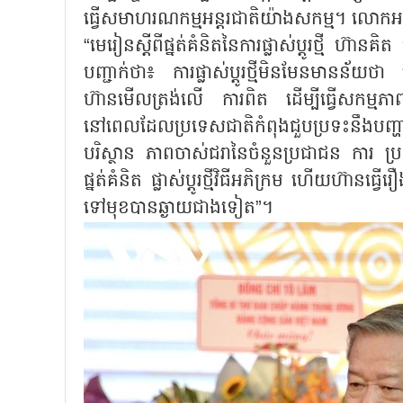
ធ្វើសមាហរណកម្មអន្តរជាតិយ៉ាងសកម្ម។ លោកអគ្គ
“មេរៀនស្តីពីផ្នត់គំនិតនៃការផ្លាស់ប្ដូរថ្មី ហ៊ា
បញ្ជាក់ថា៖ ការផ្លាស់ប្ដូរថ្មីមិនមែនមានន័យថ
ហ៊ានមើលត្រង់លើ ការពិត ដើម្បីធ្វើសកម្មភាព។ 
នៅពេលដែលប្រទេសជាតិកំពុងជួបប្រទះនឹងបញ្
បរិស្ថាន ភាពចាស់ជរានៃចំនួនប្រជាជន ការ ប្រក
ផ្នត់គំនិត ផ្លាស់ប្ដូរថ្មីវិធីអភិក្រម ហើយហ៊
ទៅមុខបានឆ្ងាយជាងទៀត”។