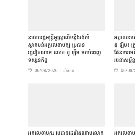
នាយករដ្ឋមន្ត្រីអូស្ត្រាលីទន្ទឹងរង់ចាំ
អគ្គលេខា
ស្វាគមន៍អគ្គលេខាបក្ស ប្រធាន
តូ ឡឹម៖ ត្រូវ
រដ្ឋវៀតណាម លោក តូ ឡឹម មកបំពេញ
ផែនការមេន
ទស្សនកិច្ច
រចនាសម្ព័ន្
06/08/2026
06/08/
ព័ត៌មាន
អគ្គលេខាបក្ស ប្រធានរដ្ឋវៀតណាមលោក
អគ្គលេខាប