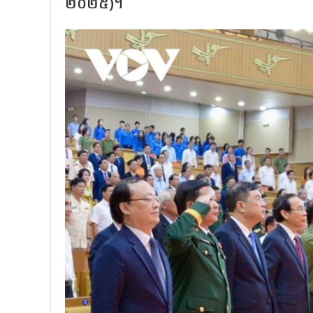
២០២៥)។