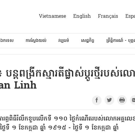
Vietnamese
English
Français
Esp
៍ឯកទេស
ការស្វែងយល់
វប្បធម៌
សេដ្ឋកិច្ច
ព្រឹត្តិការណ៍ - បុគ្
តពង្រីកស្មារតីផ្លាស់ប្ដូរថ្មីរបស់ល
Van Linh
ប្រារព្ធពិធីរំលឹកខួបលើកទី ១១០ ថ្ងៃកំណើតរបស់លោកអគ្គលេ
ី ១ ខែកក្កដា ឆ្នាំ ១៩១៥ - ថ្ងៃទី ១ ខែកក្កដា ឆ្នាំ