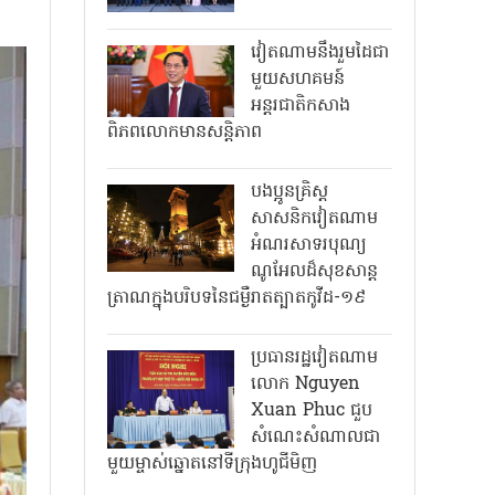
វៀតណាមនឹងរួមដៃជា
មួយសហគមន៍
អន្តរជាតិកសាង
ពិភពលោកមានសន្តិភាព
បងប្អូនគ្រិស្ត
សាសនិកវៀតណាម
អំណរសាទរបុណ្យ
ណូអែលដ៏សុខសាន្ត
ត្រាណក្នុងបរិបទនៃជម្ងឺរាតត្បាតកូវីដ-១៩
ប្រធានរដ្ឋវៀតណាម
លោក Nguyen
Xuan Phuc ជួប
សំណេះសំណាលជា
មួយម្ចាស់ឆ្នោតនៅទីក្រុងហូជីមិញ