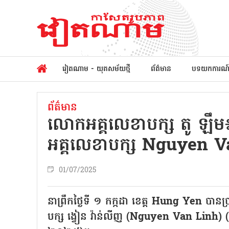
វៀតណាម - យុគសម័យថ្មី
ព័ត៌មាន
បទយកការណ
ព័ត៌មាន
លោកអគ្គលេខាបក្ស តូ ឡឹម៖ បន្
អគ្គលេខាបក្ស Nguyen 
01/07/2025
នាព្រឹកថ្ងៃទី ១ កក្កដា ខេត្ត Hung Yen បាន
បក្ស ង្វៀន វ៉ាន់លីញ (Nguyen Van Linh) (ថ្ងៃទ