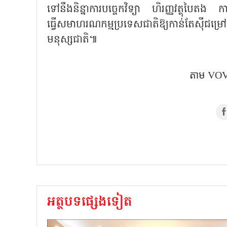
ទៅនឹងនិន្នាការបច្ចេកវិទ្យា ហិរញ្ញវត្ថុបៃតង កា
ធ្វើសមាហរណកម្មប្រទេសជាតិឱ្យកាន់តែស៊ីជម្
មនុស្សជាតិ៕
តាម​ VOV
អត្ថបទផ្សេងទៀត