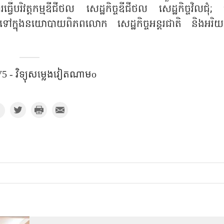
រធ្វើបរិវត្តកម្មឌីជីថល សេដ្ឋកិច្ចឌីជីថល សេដ្ឋកិច្ចវិលជុំ; 
រៅទៅក្នុងនយោបាយពិភពលោក សេដ្ឋកិច្ចអន្តរជាតិ និងអរិយ
5 - វិទ្យុសម្លេងវៀតណាមo