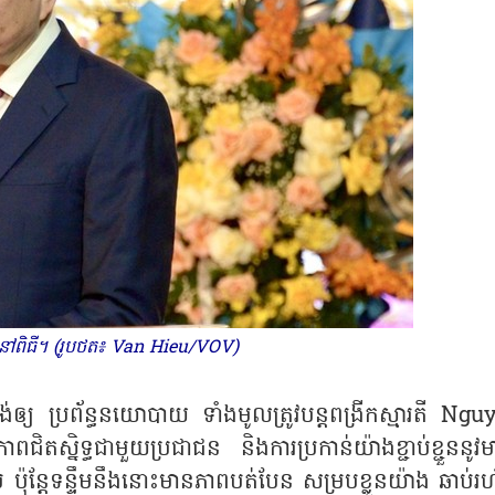
ងនៅពិធី។ (រូបថត៖ Van Hieu/VOV)
 ប្រព័ន្ធនយោបាយ ទាំងមូលត្រូវបន្តពង្រីកស្មារតី Ngu
ពជិតស្និទ្ធជាមួយប្រជាជន និងការប្រកាន់យ៉ាងខ្ជាប់ខ្ជួននូវម
យម ប៉ុន្តែទន្ទឹមនឹងនោះមានភាពបត់បែន សម្របខ្លួនយ៉ាង ឆាប់