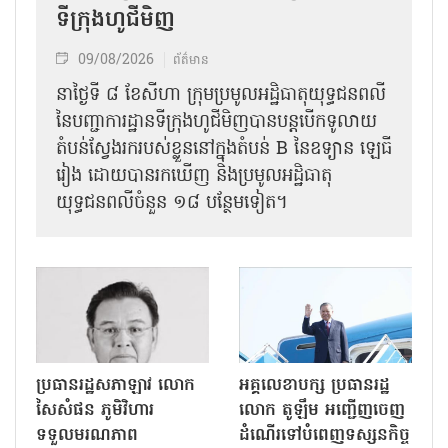
ទីក្រុងហូជីមិញ
09/08/2026
ព័ត៌មាន
នាថ្ងៃទី ៨ ខែសីហា ក្រុមប្រមូលអដ្ឋិធាតុយុទ្ធជនពលី
នៃបញ្ជាការដ្ឋានទីក្រុងហូជីមិញបានបន្តបើកទូលាយ
តំបន់ស្វែងរករបស់ខ្លួននៅក្នុងតំបន់ B នៃឧទ្យាន ឡេធី
រៀង ដោយបានរកឃើញ និងប្រមូលអដ្ឋិធាតុ
យុទ្ធជនពលីចំនួន ១៨ បន្ថែមទៀត។
ប្រធានរដ្ឋសភាឡាវ លោក
អគ្គលេខាបក្ស ប្រធានរដ្ឋ
សៃសំផន ភូមិវិហារ
លោក តូឡឹម អញ្ជើញចេញ
ទទួលមរណភាព
ដំណើរទៅបំពេញទស្សនកិច្ច