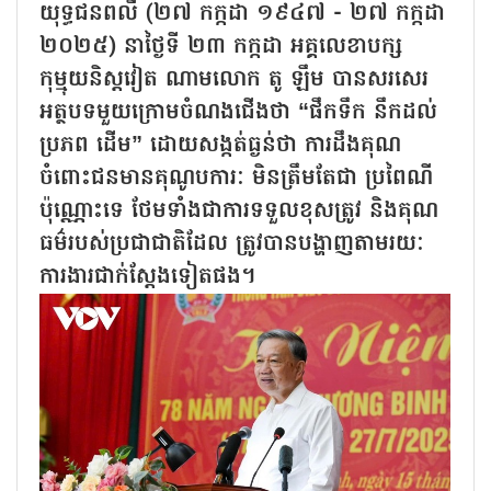
យុទ្ធជនពលី (២៧ កក្កដា ១៩៤៧ - ២៧ កក្កដា
២០២៥) នាថ្ងៃទី ២៣ កក្កដា អគ្គលេខាបក្ស
កុម្មុយនិស្តវៀត ណាមលោក តូ ឡឹម បានសរសេរ
អត្ថបទមួយក្រោមចំណងជើងថា “ផឹកទឹក នឹកដល់
ប្រភព ដើម” ដោយសង្កត់ធ្ងន់ថា ការដឹងគុណ
ចំពោះជនមានគុណូបការៈ មិនត្រឹមតែជា ប្រពៃណី
ប៉ុណ្ណោះទេ ថែមទាំងជាការទទួលខុសត្រូវ និងគុណ
ធម៌របស់ប្រជាជាតិដែល ត្រូវបានបង្ហាញតាមរយៈ
ការងារជាក់ស្ដែងទៀតផង។