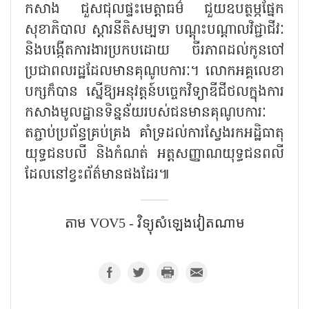
កសាង ជួសជុលផ្ទះមេត្តាធម៌ ជួយឧបត្ថម្ភផ្នែក
សុខាភិបាល ស្តារនីតិសម្បទា បណ្តុះបណ្តាលវិជ្ជាជីវៈ
និងបង្កើតការងារប្រកបដោយ ចីរភាពដល់កូនចៅ
ប្រជាពលរដ្ឋដែលមានគុណូបការៈ។ លោកអគ្គលេខា
បក្សក៏បាន ស្នើឱ្យអនុវត្តន៍បច្ចេកវិទ្យាឌីជីថលក្នុងការ
កសាងមូលដ្ឋានទិន្នន័យរបស់ជនមានគុណូបការៈ
តភ្ជាប់ប្រព័ន្ធគ្រប់គ្រង គាំទ្រដល់ការស្វែងរកអដ្ឋិធាតុ
យុទ្ធជនបលី និងកំណត់ អត្តសញ្ញាណយុទ្ធជនពលី
ដែលនៅខ្វះព័ត៌មានផងដែរ៕
តាម VOV5 - វិទ្យុសំឡេង​វៀតណាម