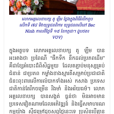
លោកអគ្គលេខាបក្ស តូ ឡឹម ថ្លែងក្នុងពិធីរំលឹកខួប
លើកទី ៧៨ ទិវាយុទ្ធជនពិការ យុទ្ធជនពលីនៅ Bac
Ninh កាលពីថ្ងៃទី ១៥ ខែកក្កដា។ (រូបថត៖
VOV)
ក្នុងអត្ថបទ លោកអគ្គលេខាបក្ស តូ ឡឹម បាន
អះអាងថា ប្រពៃណី
“ផឹកទឹក នឹកដល់ប្រភពដើម”
គឺជាខ្សែអំបោះដ៏ពិសិដ្ឋមួយ ដែលតភ្ជាប់មនុស្សគ្រប់
ជំនាន់ ជាប្រភព កម្លាំងខាងស្មារតីសម្រាប់ប្រជាជាតិ
ជំនះពុះពារលើការលំបាកទាំងអស់ កសាង ប្រទេស
ជាតិកាន់តែរីកចម្រើន រឹងមាំ និងអរិយធម៌។ លោក
អគ្គលេខាបក្ស បានសង្កត់ ធ្ងន់ថា មិនអាចមាន
ប្រទេសវៀតណាមដែលអភិវឌ្ឍន៍ និងធ្វើសមាហរណ
កម្មយ៉ាង ស៊ីជម្រៅដូចសព្វថ្ងៃនេះទេ ប្រសិនបើគ្មាន