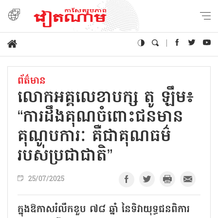
ព័ត៌មាន
លោកអគ្គលេខាបក្ស តូ ឡឹម៖
“ការដឹងគុណចំពោះជនមាន
គុណូបការៈ គឺជាគុណធម៌
របស់ប្រជាជាតិ”
25/07/2025
ក្នុងឱកាសរំលឹកខួប ៧៨ ឆ្នាំ នៃទិវាយុទ្ធជនពិការ