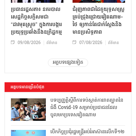
ប្រធានរដ្ឋសភា៖ នគរបាល
ជំរុញភាពជាដៃគូយុទ្ធសាស្ត្រ
សេដ្ឋកិច្ចសក្តិសមជា
គ្រប់ជ្រុងជ្រោយវៀតណាម-
“ដាវមុតស្រួច” ក្នុងការបង្ការ
ថៃ ឲ្យកាន់តែជាក់ស្ដែងនិង
ប្រយុទ្ធប្រឆាំងនឹងឧក្រិដ្ឋកម្ម
មានប្រសិទ្ធភាព
09/08/2026
07/08/2026
ព័ត៌មាន
ព័ត៌មាន
អត្ថបទផ្សេងទៀត
អត្ថបទអានច្រើនបំផុត
បទប្បញ្ញត្តិស្តីពីការទប់ស្កាត់ការរាតត្បាតនៃ
ជំងឺ Covid-19 សម្រាប់ប្រជាជនដែល
ចូលមកប្រទេសវៀតណាម
បើកកិច្ចប្រជុំរដ្ឋមន្ត្រីអប់រំអាស៊ានលើកទី១២