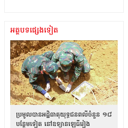
អត្ថបទផ្សេងទៀត
ប្រមូលបានអដ្ឋិធាតុយុទ្ធជនពលីចំនួន ១៨
បន្ថែមទៀត នៅឧទ្យានឡេធីរៀង