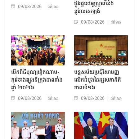
ផ្លូវរដ្ឋនៅអូស្ត្រាលីនិង
09/08/2026
ព័ត៌មាន
នូវែលសេឡង់
09/08/2026
ព័ត៌មាន
បើកពិធីបុណ្យវៀតណាម-
បន្តសម័យប្រជុំវិសាមញ្ញ
កូរ៉េខាងត្បូងទីក្រុងដាណាំង
លើកដំបូងនៃរដ្ឋសភានីតិ
ឆ្នាំ ២០២៦
កាលទី១៦
09/08/2026
09/08/2026
ព័ត៌មាន
ព័ត៌មាន