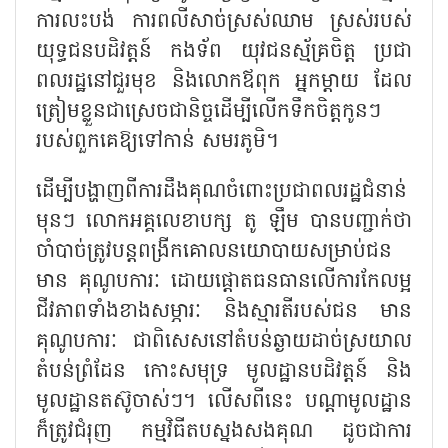
ការលះបង់ ការពលីសាច់ស្រស់ឈាម ស្រស់របស់
យុទ្ធជនបដិវត្តន៍ កងទ័ព យុវជនស្ម័គ្រចិត្ត ប្រជា
ពលរដ្ឋនៅជួរមុខ និងលោកឪពុក អ្នកម្ដាយ ដែល
ត្រៀមខ្លួនជាស្រេចជានិច្ចដើម្បីលើកទឹកចិត្តកូនៗ
របស់ពួកគេឱ្យទៅកាន់ សមរភូមិ។
ដើម្បីបង្ហាញពីការដឹងគុណចំពោះប្រជាពលរដ្ឋជំនាន់
មុនៗ លោកអគ្គលេខាបក្ស តូ ឡឹម បានបញ្ជាក់ថា
ចាំបាច់ត្រូវបន្តពង្រីកគោលនយោបាយសម្រាប់ជន
មាន គុណូបការៈ ដោយផ្តោតធនធានលើការកែលម្អ
ជីវភាពទាំងខាងសម្ភារៈ និងស្មារតីរបស់ជន មាន
គុណូបការៈ ជាពិសេសនៅតំបន់ឆ្ងាយដាច់ស្រយាល
តំបន់ព្រំដែន កោះសមុទ្រ មូលដ្ឋានបដិវត្តន៍ និង
មូលដ្ឋានតស៊ូចាស់ៗ។ លើសពីនេះ បណ្ដាមូលដ្ឋាន
ក៏ត្រូវជំរុញ កម្មវិធីតបស្នងសងគុណ ដូចជាការ