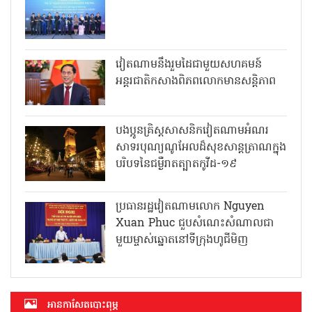
វៀតណាមនឹងរួមដៃជាមួយសហគមន៍
អន្តរជាតិកសាងពិភពលោកមានសន្តិភាព
បងប្អូនគ្រិស្តសាសនិកវៀតណាមអំណរ
សាទរបុណ្យណូអែលដ៏សុខសាន្តត្រាណក្នុង
បរិបទនៃជម្ងឺរាតត្បាតកូវីដ-១៩
ប្រធានរដ្ឋវៀតណាមលោក Nguyen
Xuan Phuc ជួបសំណេះសំណាលជា
មួយម្ចាស់ឆ្នោតនៅទីក្រុងហូជីមិញ
អាន​កាសែត​បោះពុម្ភ