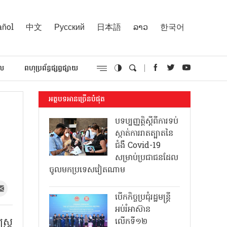
añol
中文
Русский
日本語
ລາວ
한국어
គល
ពហុប្រព័ន្ធផ្សព្វផ្សាយ
អត្ថបទអានច្រើនបំផុត
បទប្បញ្ញត្តិស្តីពីការទប់
ស្កាត់ការរាតត្បាតនៃ
ជំងឺ Covid-19
សម្រាប់ប្រជាជនដែល
ចូលមកប្រទេសវៀតណាម
បើកកិច្ចប្រជុំរដ្ឋមន្ត្រី
អប់រំអាស៊ាន
ត្រ
លើកទី១២