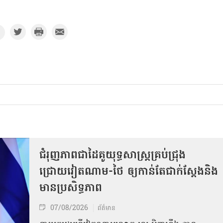
ជំរុញភាពជាដៃគូយុទ្ធសាស្ត្រគ្រប់ជ្រុង
ជ្រោយវៀតណាម-ថៃ ឲ្យកាន់តែជាក់ស្ដែងនិង
មានប្រសិទ្ធភាព
07/08/2026
ព័ត៌មាន