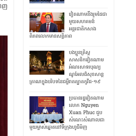
ពេញ
វៀតណាមនឹងរួមដៃជា
មួយសហគមន៍
អន្តរជាតិកសាង
ពិភពលោកមានសន្តិភាព
បងប្អូនគ្រិស្ត
សាសនិកវៀតណាម
អំណរសាទរបុណ្យ
ណូអែលដ៏សុខសាន្ត
ត្រាណក្នុងបរិបទនៃជម្ងឺរាតត្បាតកូវីដ-១៩
ប្រធានរដ្ឋវៀតណាម
លោក Nguyen
Xuan Phuc ជួប
សំណេះសំណាលជា
មួយម្ចាស់ឆ្នោតនៅទីក្រុងហូជីមិញ