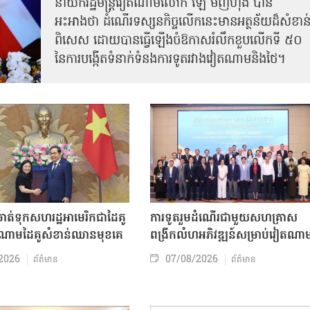
នាយករដ្ឋមន្ត្រីវៀតណាមលោក ឡេ មិញហ៊ឹង បាន
អះអាងថា ដំណើរទស្សនកិច្ចលើកនេះមានអត្ថន័យដ៏សំខាន
ពិសេស ដោយបានធ្វើឡើងចំឱកាសរំលឹកខួបលើកទី ៥០
នៃការបង្កើតទំនាក់ទំនងការទូតរវាងវៀតណាមនិងថៃ។
ត់ទុកសហរដ្ឋអាមេរិកជាដៃគូ
ការទូតរួមដំណើរជាមួយសហគ្រាស
ចំណោមដៃគូសំខាន់ឈានមុខគេ
ពង្រីកលំហអភិវឌ្ឍន៍សម្រាប់វៀតណា
2026
07/08/2026
ព័ត៌មាន
ព័ត៌មាន