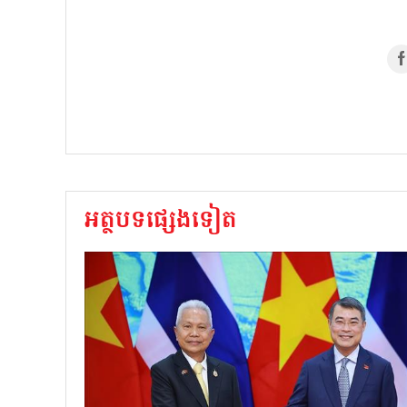
អត្ថបទផ្សេងទៀត