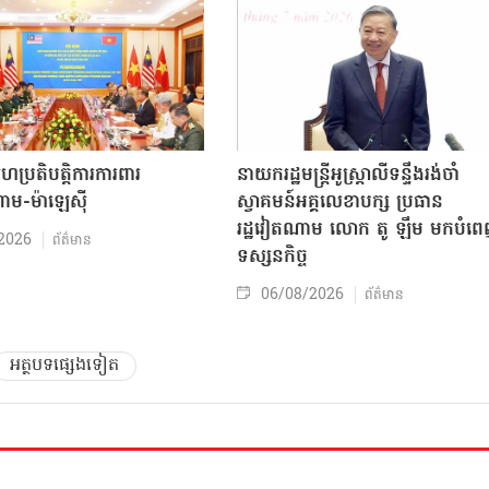
សហប្រតិបត្តិការការពារ
នាយករដ្ឋមន្ត្រីអូស្ត្រាលីទន្ទឹងរង់ចាំ
ាម-ម៉ាឡេស៊ី
ស្វាគមន៍អគ្គលេខាបក្ស ប្រធាន
រដ្ឋវៀតណាម លោក តូ ឡឹម មកបំព
2026
ព័ត៌មាន
ទស្សនកិច្ច
06/08/2026
ព័ត៌មាន
អត្ថបទផ្សេងទៀត