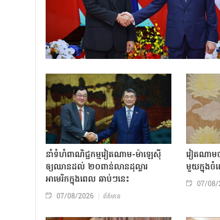
នាំទំហំពាណិជ្ជកម្មវៀតណាម-ម៉ាឡេស៊ី
វៀតណាមចា
ឲ្យឈានដល់ ២០ពាន់លានដុល្លារ
មួយក្នុង
អាមេរិកក្នុងពេល ឆាប់ៗនេះ
07/08/
07/08/2026
ព័ត៌មាន