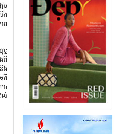
ង្គម
លើក
ភាព
ទ្ធ
ំងពី
និង
មតិ
ការ
ដល់