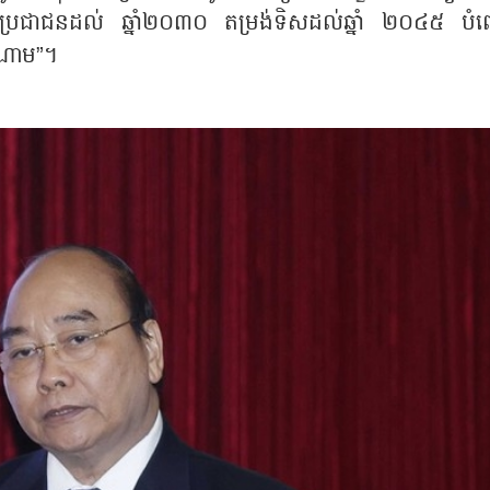
ការប្រជាជនដល់ ឆ្នាំ២០៣០ តម្រង់ទិសដល់ឆ្នាំ ២០៤៥ បំ
ៀតណាម”។