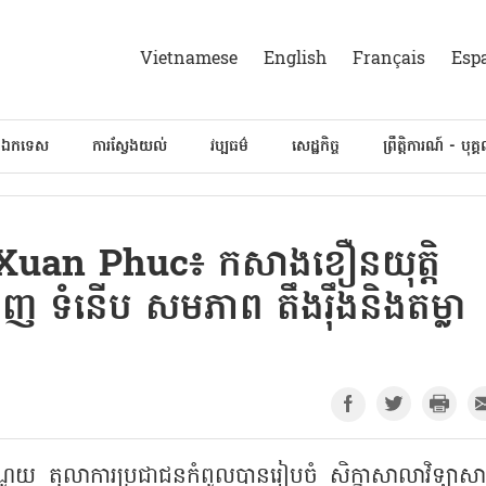
Vietnamese
English
Français
Esp
៍ឯកទេស
ការស្វែងយល់
វប្បធម៌
សេដ្ឋកិច្ច
ព្រឹត្តិការណ៍ - បុគ្
 Xuan Phuc៖ កសាងខឿនយុត្តិ
ញ ទំនើប សមភាព តឹងរ៉ឹងនិងតម្លា
ូយ តុលាការប្រជាជនកំពូលបានរៀបចំ សិក្ខាសាលាវិទ្យាសាស្