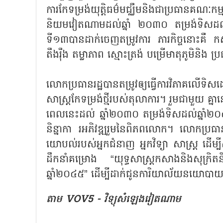
ការកែទម្រង់យុត្តិធម៌មជ្ឈឹមនិងជាប្រធានគណៈកម
និយមវៀតណាមដល់ឆ្នាំ ២០៣០ តម្រង់ទិសដល់ឆ
ទី១៣បានដាក់ចេញតម្រូវការ ភារកិច្ចនោះគឺ
តឹងរ៉ឹង តម្លាភាព ស្មោះត្រង់ បម្រើមាតុភូមិនិង ប
លោកប្រធានរដ្ឋបានតម្រូវឲ្យធ្វើការវិភាគលើ
សាស្ត្រកែទម្រង់ថ្មីរបស់តុលាការ។ រួមជាមួយ គ្
ពេលនេះដល់ ឆ្នាំ២០៣០ តម្រង់ទិសដល់ឆ្នាំ២០
និន្នាកា រអភិវឌ្ឍរួមនៃពិភពលោក។ លោកប្រធាន
យោបល់របស់អ្នកជំនាញ អ្នកវិទ្យា សាស្ត្រ ដើម
ដឹកនាំគម្រោង “យុទ្ធសាស្ត្រកសាងនិងសុក្រ
ឆ្នាំ២០៤៥” ដើម្បីដាក់ជូនការិយាល័យនយោបាយ 
តាម VOV5 - វិទ្យុសំឡេងវៀតណាម