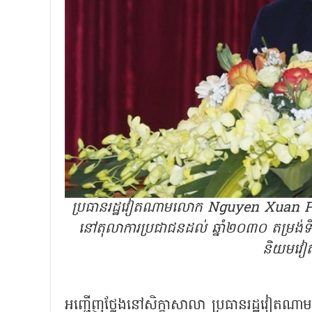
ប្រធានរដ្ឋវៀតណាមលោក Nguyen Xuan Phuc អញ
នៅតុលាការប្រជាជនដល់ ឆ្នាំ២០៣០ តម្រង់ទិស
និយមវៀ
អញ្ជើញថ្លែងនៅសិក្ខាសាលា ប្រធានរដ្ឋវៀត