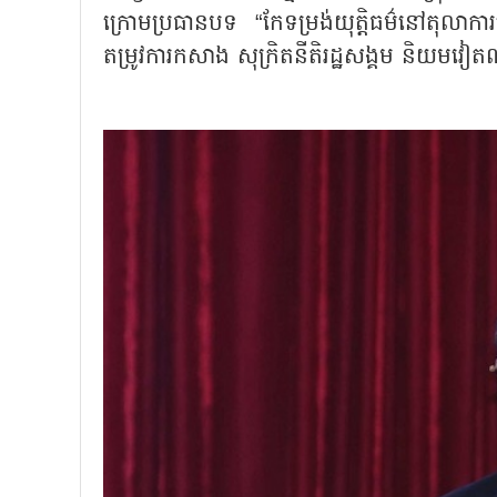
ក្រោមប្រធានបទ “កែទម្រង់យុត្តិធម៌នៅតុលា
តម្រូវការកសាង សុក្រិតនីតិរដ្ឋសង្គម និយមវ