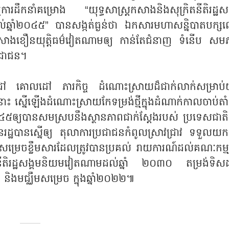
្មការដឹកនាំគម្រោង “យុទ្ធសាស្ត្រកសាងនិងសុក្រិតនីតិរដ្ឋស
្នាំ២០៤៥” បានសង្កត់ធ្ងន់ថា ឯកសារមហាសន្និបាតបក្ស
 កសាងខឿនយុត្តិធម៌វៀតណាមឲ្យ កាន់តែជំនាញ ទំនើប សម
្រជាជន។
ទិសដៅ គោលដៅ ភារកិច្ច ដំណោះស្រាយដ៏ជាក់លាក់សម្រាប់យុ
នានោះ ស្នើឡើងដំណោះស្រាយកែទម្រង់ថ្មីក្នុងដំណាក់កាលចាប់តា
៤៥ឲ្យបានសមស្របនឹងស្ថានភាពជាក់ស្ដែងរបស់ ប្រទេសជាតិ
រដ្ឋបានស្នើឲ្យ តុលាការប្រជាជនកំពូលស្រាវជ្រាវ ទទួលយក
្បីសម្រេចខ្លឹមសារដែលត្រូវបានប្រគល់ រាយការណ៍ដល់គណៈកម្ម
ិតនីតិរដ្ឋសង្គមនិយមវៀតណាមដល់ឆ្នាំ ២០៣០ តម្រង់ទិស
និងមជ្ឈឹមសម្រេច ក្នុងឆ្នាំ២០២២៕