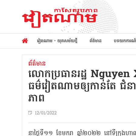
វៀតណាម - យុគសម័យថ្មី
ព័ត៌មាន
បទយកការណ
ព័ត៌មាន
លោកប្រធានរដ្ឋ Nguyen
ធម៌វៀតណាមឲ្យកាន់តែ ជំនា
ភាព
12/01/2022
នាថ្ងៃទី១១ ខែមករា ឆ្នាំ២០២២ នៅទីក្រុងហាណ