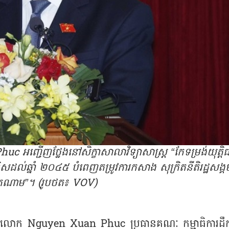
្ជើញថ្លែងនៅសិក្ខាសាលាវិទ្យាសាស្ត្រ “កែទម្រង់យុត្តិធ
ដល់ឆ្នាំ ២០៤៥ បំពេញតម្រូវការកសាង សុក្រិតនីតិរដ្ឋសង្គ
តណាម”។ (រូបថត៖ VOV)
ណាមលោក Nguyen Xuan Phuc ប្រធានគណៈ កម្មាធិការដឹក