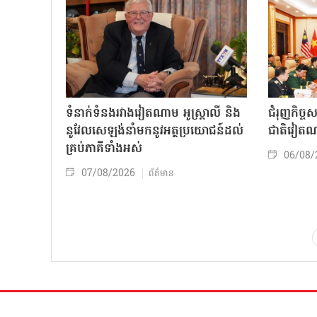
ទំនាក់ទំនងរវាងវៀតណាម អូស្ត្រាលី និង
ជំរុញកិច្ច
នូវែលសេឡង់នាំមកនូវអត្ថប្រយោជន៍ដល់
ជាតិវៀតណ
គ្រប់ភាគីទាំងអស់
06/08/
07/08/2026
ព័ត៌មាន