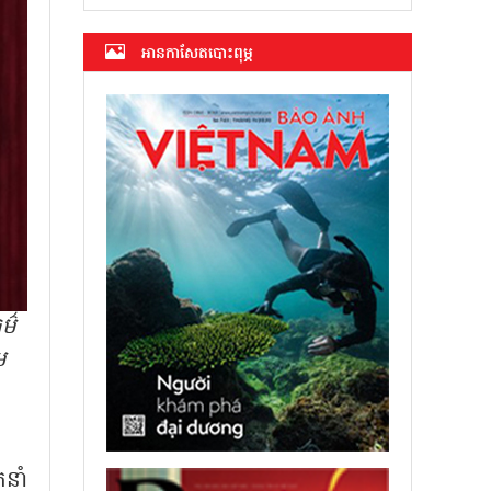
អាន​កាសែត​បោះពុម្ភ
ម៌
ម
នាំ