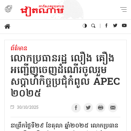
ព័ត៌មាន
លោកប្រធានរដ្ឋ លឿង គឿង
អញ្ជើញចេញដំណើរចូលរួម
សប្តាហ៍កិច្ចប្រជុំកំពូល APEC
២០២៥
30/10/2025
នាព្រឹកថ្ងៃទី២៩ ខែតុលា ឆ្នាំ២០២៥ លោកប្រធាន