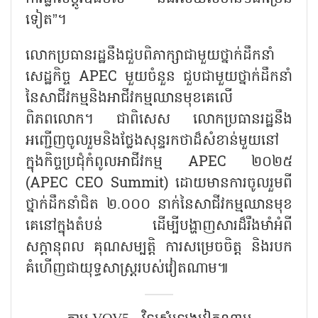
ទៀត”។
លោកប្រធានរដ្ឋនឹងជួបពិភាក្សាជាមួយថ្នាក់ដឹកនាំ
សេដ្ឋកិច្ច
APEC មួយចំនួន ជួបជាមួយថ្នាក់ដឹកនាំ
នៃសាជីវកម្មនិងអាជីវកម្មឈានមុខគេលើ
ពិភពលោក។ ជាពិសេស លោកប្រធានរដ្ឋនឹង
អញ្ជើញចូលរួមនិងថ្លែងសុន្ទរកថាដ៏សំខាន់មួយនៅ
ក្នុងកិច្ចប្រជុំកំពូលអាជីវកម្ម APEC ២០២៥
(APEC CEO Summit) ដោយមានការចូលរួមពី
ថ្នាក់ដឹកនាំជិត ២.០០០ នាក់នៃសាជីវកម្មឈានមុខ
គេនៅក្នុងតំបន់ ដើម្បីបង្ហាញសារដ៏រឹងមាំអំពី
សក្តានុពល គុណសម្បត្តិ ការសម្រេចចិត្ត និងរបក
គំហើញជាយុទ្ធសាស្ត្ររបស់វៀតណាម៕