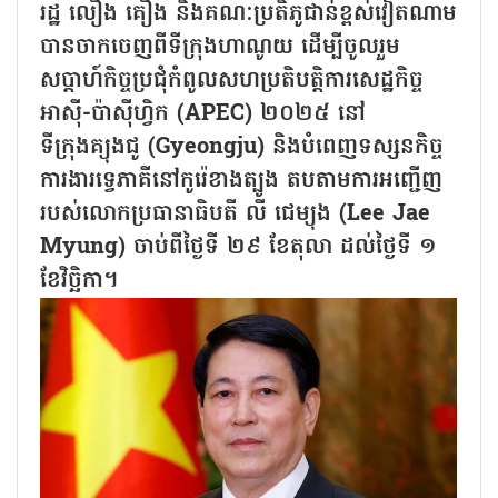
រដ្ឋ លឿង គឿង និងគណៈប្រតិភូជាន់ខ្ពស់វៀតណាម
បានចាកចេញពីទីក្រុងហាណូយ ដើម្បីចូលរួម
សប្តាហ៍កិច្ចប្រជុំកំពូលសហប្រតិបត្តិការសេដ្ឋកិច្ច
អាស៊ី-ប៉ាស៊ីហ្វិក (APEC) ២០២៥ នៅ
ទីក្រុងគ្យុងជូ (Gyeongju) និងបំពេញទស្សនកិច្ច
ការងារទ្វេភាគីនៅកូរ៉េខាងត្បូង តបតាមការអញ្ជើញ
របស់លោកប្រធានាធិបតី លី ជេម្យុង (Lee Jae
Myung) ចាប់ពីថ្ងៃទី ២៩ ខែតុលា ដល់ថ្ងៃទី ១
ខែវិច្ឆិកា។