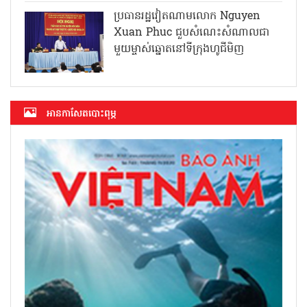
ប្រធានរដ្ឋវៀតណាមលោក Nguyen
Xuan Phuc ជួបសំណេះសំណាលជា
មួយម្ចាស់ឆ្នោតនៅទីក្រុងហូជីមិញ
អាន​កាសែត​បោះពុម្ភ