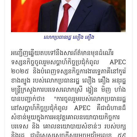
លោកប្រធានរដ្ឋ លឿង គឿង
អញ្ជើញឆ្លើយតបទៅនឹងសារព័ត៌មានមុនដំណើរ
ទស្សនកិច្ចចូលរួមសប្តាហ៍កិច្ចប្រជុំកំពូល
APEC
២០២៥ និងបំពេញទស្សនកិច្ចការងារទ្វេភាគីនៅកូរ៉េ
ខាងត្បូង របស់លោកប្រធានរដ្ឋ លឿង គឿង អនុរដ្ឋ
មន្ត្រីក្រសួងការបរទេសលោកស្រី ង្វៀន មិញ ហាំង
បានបញ្ជាក់ថា៖ “ការចូលរួមរបស់លោកប្រធានរដ្ឋ
នៅសប្តាហ៍កិច្ចប្រជុំកំពូល APEC គឺជាជំហានដ៏
សំខាន់មួយក្នុងការអនុវត្តគោលនយោបាយកិច្ចការ
បរទេស និង គោលនយោបាយសំខាន់ៗ របស់បក្ស
និងរដ្ឋ ជាពិសេសសេចក្តីសម្រេចមជ្ឈិមលេខ ៥៩