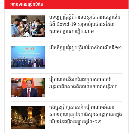
អត្ថបទអានច្រើនបំផុត
បទប្បញ្ញត្តិស្តីពីការទប់ស្កាត់ការរាតត្បាតនៃ
ជំងឺ Covid-19 សម្រាប់ប្រជាជនដែល
ចូលមកប្រទេសវៀតណាម
បើកកិច្ចប្រជុំរដ្ឋមន្ត្រីអប់រំអាស៊ានលើកទី១២
វៀតណាមនឹងរួមដៃជាមួយសហគមន៍
អន្តរជាតិកសាងពិភពលោកមានសន្តិភាព
បងប្អូនគ្រិស្តសាសនិកវៀតណាមអំណរ
សាទរបុណ្យណូអែលដ៏សុខសាន្តត្រាណក្នុង
បរិបទនៃជម្ងឺរាតត្បាតកូវីដ-១៩