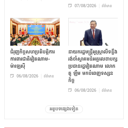
07/08/2026
ព័ត៌មាន
ជំរុញកិច្ចសហប្រតិបត្តិការ
នាយករដ្ឋមន្ត្រីអូស្ត្រាលីទន្ទឹង
ការពារជាតិវៀតណាម-
រង់ចាំស្វាគមន៍អគ្គលេខាបក្ស
ម៉ាឡេស៊ី
ប្រធានរដ្ឋវៀតណាម លោក
តូ ឡឹម មកបំពេញទស្សន
06/08/2026
ព័ត៌មាន
កិច្ច
06/08/2026
ព័ត៌មាន
អត្ថបទផ្សេងទៀត