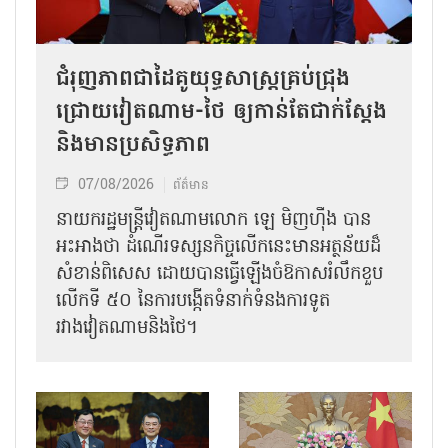
ជំរុញភាពជាដៃគូយុទ្ធសាស្ត្រគ្រប់ជ្រុង
ជ្រោយវៀតណាម-ថៃ ឲ្យកាន់តែជាក់ស្ដែង
និងមានប្រសិទ្ធភាព
07/08/2026
ព័ត៌មាន
នាយករដ្ឋមន្ត្រីវៀតណាមលោក ឡេ មិញហ៊ឹង បាន
អះអាងថា ដំណើរទស្សនកិច្ចលើកនេះមានអត្ថន័យដ៏
សំខាន់ពិសេស ដោយបានធ្វើឡើងចំឱកាសរំលឹកខួប
លើកទី ៥០ នៃការបង្កើតទំនាក់ទំនងការទូត
រវាងវៀតណាមនិងថៃ។