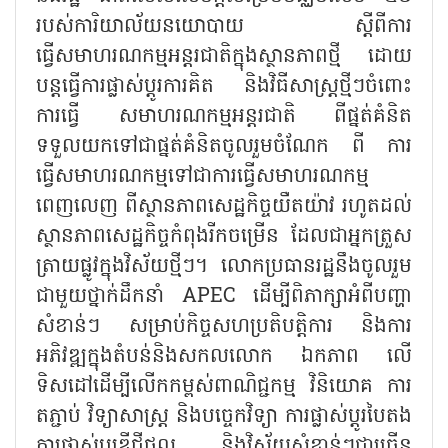
របស់ការិយាល័យនយោបាយ ស្តីពីការ
ធ្វើសមាហរណកម្មអន្តរជាតិក្នុងស្ថានភាពថ្មី ដោយ
បន្តធ្វើការផ្លាស់ប្តូរការគិត និងវិធីសាស្រ្តថ្មីៗចំពោះ
ការធ្វើ សមាហរណកម្មអន្តរជាតិ ពីផ្នត់គំនិត
ទទួលយកទៅជាផ្នត់គំនិតចូលរួមចំណែក ពី ការ
ធ្វើសមាហរណកម្មទៅជាការធ្វើសមាហរណកម្ម
ពេញលេញ ពីស្ថានភាពសេដ្ឋកិច្ចយឺតយ៉ាវ រហូតដល់
ស្ថានភាពសេដ្ឋកិច្ចកំពុងរីកចម្រើន ដែលជាអ្នកត្រួស
ត្រាយផ្លូវក្នុងវិស័យថ្មីៗ។ លោកប្រធានរដ្ឋនឹងចូលរួម
ជាមួយថ្នាក់ដឹកនាំ APEC ដើម្បីពិភាក្សាអំពីបញ្ហា
សំខាន់ៗ សម្រាប់កិច្ចសហប្រតិបត្តិការ និងការ
អភិវឌ្ឍក្នុងតំបន់និងសកលលោក ឯកភាព លើ
ទិសដៅដើម្បីលើកកម្ពស់ពាណិជ្ជកម្ម វិនិយោគ ការ
តភ្ជាប់ វិទ្យាសាស្ត្រ និងបច្ចេកវិទ្យា ការផ្លាស់ប្តូរបៃតង
ការផ្លាស់ប្តូរឌីជីថល និងវិស័យសំខាន់ៗជាច្រើន