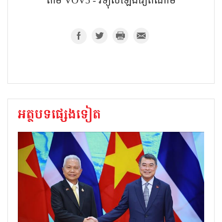
តាម​ VOV5​ - វិទ្យុសំឡេងវៀតណាម​
អត្ថបទផ្សេងទៀត