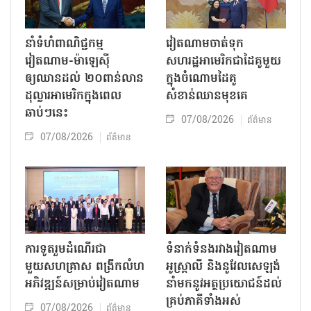
នាំទំហំពាណិជ្ជកម្ម
វៀតណាមចាត់ទុក
វៀតណាម-ម៉ាឡេស៊ី
សហរដ្ឋអាមេរិកជាដៃគូមួយ
ឲ្យឈានដល់ ២០ពាន់លាន
ក្នុងចំណោមដៃគូ
ដុល្លារអាមេរិកក្នុងពេល
សំខាន់ឈានមុខគេ
ឆាប់ៗនេះ
07/08/2026
ព័ត៌មាន
07/08/2026
ព័ត៌មាន
ការទូតរួមដំណើរជា
ទំនាក់ទំនងរវាងវៀតណាម
មួយសហគ្រាស ពង្រីកលំហ
អូស្ត្រាលី និងនូវែលសេឡង់
អភិវឌ្ឍន៍សម្រាប់វៀតណាម
នាំមកនូវអត្ថប្រយោជន៍ដល់
គ្រប់ភាគីទាំងអស់
07/08/2026
ព័ត៌មាន