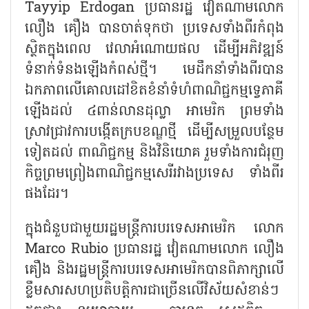
Tayyip Erdogan ប្រធានរដ្ឋ វៀតណាមលោក
លឿង គឿង បានចាត់ទុកថា ប្រទេសទាំងពីរកំពុង
ស្ថិតក្នុងពេល វេលាអំណោយផល ដើម្បីអភិវឌ្ឍន៍
ទំនាក់ទំនងឡើងកំពស់ថ្មី។ មេដឹកនាំទាំងពីរបាន
ឯកភាពលើគោលដៅខិតខំនាំទំហំពាណិជ្ជកម្មទ្វេភាគី
ឡើងដល់ ៤ពាន់លានដុល្លា អាមេរិក ព្រមទាំង
ស្រាវជ្រាវការបង្កើតក្របខណ្ឌថ្មី ដើម្បីសម្រួលបន្ថែម
ទៀតដល់ ពាណិជ្ជកម្ម និងវិនិយោគ រួមទាំងការជំរុញ
កិច្ចព្រមព្រៀងពាណិជ្ជកម្មសេរីរវាងប្រទេស ទាំងពីរ
ផងដែរ។
ក្នុងជំនួបជាមួយរដ្ឋមន្ត្រីការបរទេសអាមេរិក លោក
Marco Rubio ប្រធានរដ្ឋ វៀតណាមលោក លឿង
គឿង និងរដ្ឋមន្ត្រីការបរទេសអាមេរិកបានពិភាក្សាលើ
ខ្លឹមសារសហប្រតិបត្តិការជាច្រើនលើវិស័យសំខាន់ៗ