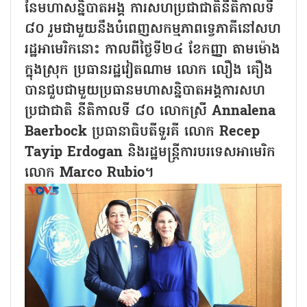
នៃមហាសន្និបាតអង្គ ការសហប្រជាជាតិនីតិកាលទី
៨០ រួមជាមួយនឹងបំពេញសកម្មភាពទ្វេភាគីនៅសហ
រដ្ឋអាមេរិកនោះ កាលពីថ្ងៃទី២៤ ខែកញ្ញា តាមម៉ោង
ក្នុងស្រុក ប្រធានរដ្ឋវៀតណាម លោក លឿង គឿង
បានជួបជាមួយប្រធានមហាសន្និបាតអង្គការសហ
ប្រជាជាតិ នីតិកាលទី ៨០ លោកស្រី Annalena
Baerbock ប្រធានាធិបតីទួរគី លោក Recep
Tayip Erdogan និងរដ្ឋមន្ត្រីការបរទេសអាមេរិក
លោក Marco Rubio។