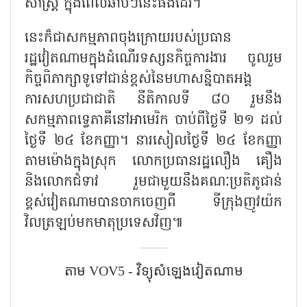
សាស្ត្រ ក្នុងពេលឆាប់ៗនេះផងដែរ។
នេះក៏ជាសកម្មភាពចុងក្រោយរបស់ប្រធាន
រដ្ឋវៀតណាមក្នុងដំណើរទស្សនកិច្ចការងារ ចូលរួម
កិច្ចពិភាក្សាទូទៅជាន់ខ្ពស់នៃមហាសន្និបាតអង្គ
ការសហប្រជាជាតិ នីតិកាលទី ៨០ រួមនឹង
សកម្មភាពទ្វេភាគីនៅអាមេរិក ចាប់ពីថ្ងៃទី ២១ ដល់
ថ្ងៃទី ២៤ ខែកញ្ញា។ នារសៀលថ្ងៃទី ២៤ ខែកញ្ញា
តាមម៉ោងក្នុងស្រុក លោកប្រធានរដ្ឋលឿង គឿង
និងលោកជំទាវ រួមជាមួយនឹងគណៈប្រតិភូជាន់
ខ្ពស់វៀតណាមបានចាកចេញពី ទីក្រុងញូវយ៉ក
វិលត្រឡប់មកមាតុប្រទេសវិញ៕
តាម VOV5 - វិទ្យុសំឡេង​វៀតណាម