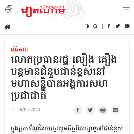
ព័ត៌មាន
លោកប្រធានរដ្ឋ លឿង គឿង
បន្តមានជំនួបជាន់ខ្ពស់នៅ
មហាសន្និបាតអង្គការសហ
ប្រជាជាតិ
26/09/2025
ក្នុងក្របខ័ណ្ឌនៃការចូលរួមកិច្ចពិភាក្សាទូទៅជាន់ខ្ពស់