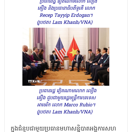
ប្រធានរដ្ឋ វៀតណាមលោក លឿង
គឿង និងប្រធានាធិបតីទួរគី លោក
Recep Tayyip Erdogan។
(រូបថត៖ Lam Khanh/VNA)
ប្រធានរដ្ឋ វៀតណាមលោក លឿង
គឿង ជួបជាមួយរដ្ឋមន្ត្រីការបរទេស
អាមេរិក លោក Marco Rubio។
(រូបថត៖ Lam Khanh/VNA)
ក្នុងជំនួបជាមួយប្រធានមហាសន្និបាតអង្គការសហ