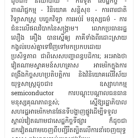
ដូចជា៖ នយោបាយ - ការទូត សេដ្ឋកិច្ច -
ពាណិជ្ជកម្ម - វិនិយោគ សន្តិសុខ - ការពារជាតិ
វិទ្យាសាស្ត្រ បច្ចេកវិទ្យា ការអប់រំ មនុស្សធម៌ - ការ
ជំនះលើផលវិបាកនៃសង្គ្រាម។ លោកប្រធានរដ្ឋ
លឿង គឿង បានស្នើឲ្យ ភាគីទាំងពីរដោះស្រាយ
កង្វល់របស់គ្នាទៅវិញទៅមកប្រកបដោយ
ប្រសិទ្ធភាព ជាពិសេសបញ្ហាពន្ធបដិការ; អះអាងថា
វៀតណាមស្វាគមន៍សហគ្រាស អាមេរិកក្នុងការ
ពង្រឹងកិច្ចសហប្រតិបត្តិការ និងវិនិយោគលើវិស័យ
យុទ្ធសាស្ត្រដូចជា៖ ឧស្សាហកម្ម
semiconductor ការបណ្តុះបណ្តាលធនធាន
មនុស្សគុណភាពខ្ពស់; ស្នើឱ្យរដ្ឋាភិបាល
សហរដ្ឋអាមេរិកមានផែនទីបង្ហាញផ្លូវដើម្បីទទួល
ស្គាល់វៀតណាមជាសេដ្ឋកិច្ចទីផ្សារ ក៏ដូចជា
ដកវៀតណាមចេញពីបញ្ជីរឹតត្បិតលើការនាំចេញយុទ្ធ