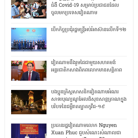
ជំងឺ Covid-19 សម្រាប់ប្រជាជនដែល
ចូលមកប្រទេសវៀតណាម
បើកកិច្ចប្រជុំរដ្ឋមន្ត្រីអប់រំអាស៊ានលើកទី១២
វៀតណាមនឹងរួមដៃជាមួយសហគមន៍
អន្តរជាតិកសាងពិភពលោកមានសន្តិភាព
បងប្អូនគ្រិស្តសាសនិកវៀតណាមអំណរ
សាទរបុណ្យណូអែលដ៏សុខសាន្តត្រាណក្នុង
បរិបទនៃជម្ងឺរាតត្បាតកូវីដ-១៩
ប្រធានរដ្ឋវៀតណាមលោក Nguyen
Xuan Phuc ជួបសំណេះសំណាលជា