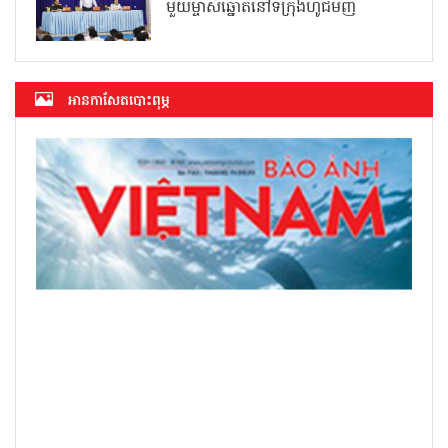
មួយម្ចាស់ឆ្នោតនៅទីក្រុងហូជីមិញ
អាន​កាសែត​បោះពុម្ភ