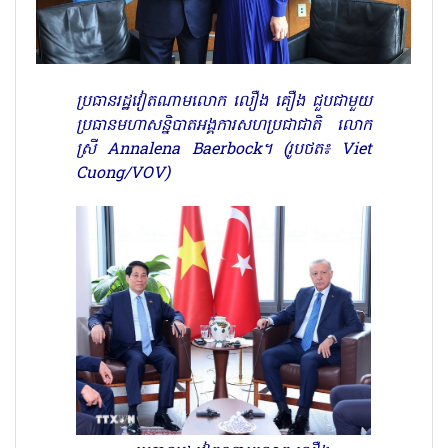
ប្រធានរដ្ឋវៀតណាមលោក លឿង គឿង ជួបជាមួយ
ប្រធានមហាសន្និបាតអង្គការសហប្រជាជាតិ លោក
ស្រី Annalena Baerbock។ (រូបថត៖ Viet
Cuong/VOV)