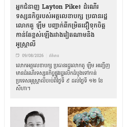
អ្នកជំនាញ Layton Pike៖ ដំណើរ
ទស្សនកិច្ចរបស់អគ្គលេខាបក្ស ប្រធានរដ្ឋ
លោកតូ ឡឹម បញ្ជាក់ពីកម្រិតជឿទុកចិត្ត
កាន់តែខ្ពស់ឡើងរវាងវៀតណាមនិង
អូស្ត្រាលី
09/08/2026
ព័ត៌មាន
លោកអគ្គលេខាបក្ស ប្រធានរដ្ឋលោកតូ ឡឹម អញ្ជើញ
មានដំណើរទស្សនកិច្ចផ្លូវរដ្ឋលើកដំបូងទៅកាន់
ប្រទេសអូស្ត្រាលីចាប់ពីថ្ងៃទី ៩ ដល់ថ្ងៃទី ១២ ខែ
សីហា។