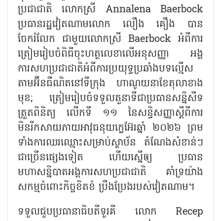
ប្រជាជាតិ លោកស្រី
Annalena Baerbock
ប្រធានរដ្ឋវៀតណាមលោក លឿង គឿង បាន
ចែករំលែក ជាមួយលោកស្រី Baerbock អំពីការ
ត្រៀមរៀបចំពិធីចុះហត្ថលេខាលើអនុសញ្ញា អង្គ
ការសហប្រជាជាតិអំពីការប្រយុទ្ធប្រឆាំងបទល្មើស
តាមអ៊ីនធឺណិតនៅទីក្រុង ហាណូយនាខែតុលាខាង
មុខ; ត្រៀមរៀបចំទទួលតួនាទីជាប្រធានសន្និសីទ
ត្រួតពិនិត្យ លើកទី ១១ នៃសន្ធិសញ្ញាស្តីពីការ
មិនរីកសាយភាយអាវុធនុយក្លេអ៊ែរឆ្នាំ ២០២៦ ព្រម
ទាំងការឈរឈ្មោះសម្រាប់ស្ថាប័ន តំណែងសំខាន់ៗ
ជាច្រើនផ្សេងទៀត ហើយស្នើឲ្យ ប្រធាន
មហាសន្និបាតអង្គការសហប្រជាជាតិ គាំទ្រយ៉ាង
សកម្មចំពោះកិច្ចខិតខំ ប្រឹងប្រែងរបស់វៀតណាម។
ទទួលជួបប្រធានាធិបតីទួរគី លោក
Recep