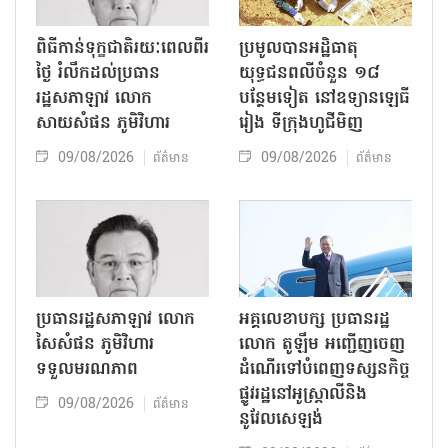
ពិធីកាន់ទុក្ខជាតិរយៈពេលពីរ
ប្រមូលបានអដ្ឋិធាតុ
ថ្ងៃ រំលឹកដល់ប្រធាន
យុទ្ធជនពលីចំនួន ១៨
រដ្ឋសភាឡាវ លោក
បន្ថែមទៀត នៅឧទ្យានឡេធី
សាយសំផន ភូមិវិហារ
រៀង ទីក្រុងហូជីមិញ
09/08/2026
09/08/2026
ព័ត៌មាន
ព័ត៌មាន
ប្រធានរដ្ឋសភាឡាវ លោក
អគ្គលេខាបក្ស ប្រធានរដ្ឋ
សៃសំផន ភូមិវិហារ
លោក តូឡឹម អញ្ជើញចេញ
ទទួលមរណភាព
ដំណើរទៅបំពេញទស្សនកិច្ច
ផ្លូវរដ្ឋនៅអូស្ត្រាលីនិង
09/08/2026
ព័ត៌មាន
នូវែលសេឡង់