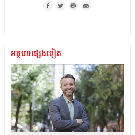
អត្ថបទផ្សេងទៀត