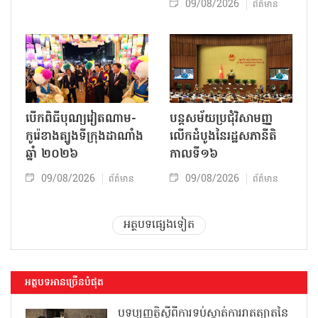
09/08/2026
ព័ត៌មាន
បើកពិធីបុណ្យវៀតណាម-
បន្តសម័យប្រជុំវិសាមញ្ញ
កូរ៉េខាងត្បូងទីក្រុងដាណាំង
លើកដំបូងនៃរដ្ឋសភានីតិ
ឆ្នាំ ២០២៦
កាលទី១៦
09/08/2026
09/08/2026
ព័ត៌មាន
ព័ត៌មាន
អត្ថបទផ្សេងទៀត
អត្ថបទអានច្រើនបំផុត
បទប្បញ្ញត្តិស្តីពីការទប់ស្កាត់ការរាតត្បាតនៃ