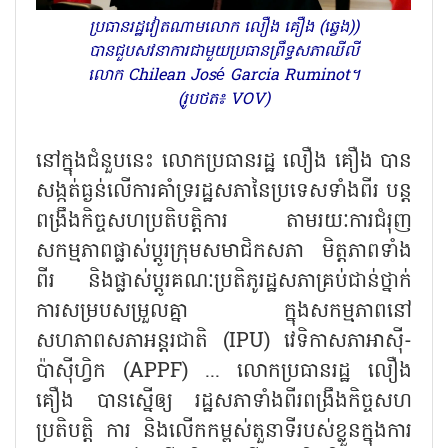
ប្រធានរដ្ឋវៀតណាមលោក លឿង គឿង (ឆ្វេង))
បានជួបសវនាការជាមួយប្រធានព្រឹទ្ធសភាឈីលី
លោក Chilean José Garcia Ruminot។
(រូបថត៖ VOV)
នៅក្នុងជំនួបនេះ លោកប្រធានរដ្ឋ លឿង គឿង បាន
សង្កត់ធ្ងន់លើការគាំទ្ររដ្ឋសភានៃប្រទេសទាំងពីរ បន្ត
ពង្រឹងកិច្ចសហប្រតិបត្តិការ តាមរយៈការជំរុញ
សកម្មភាពផ្លាស់ប្តូរក្រុមសមាជិកសភា មិត្តភាពទាំង
ពីរ និងផ្លាស់ប្តូរគណៈប្រតិភូរដ្ឋសភាគ្រប់ជាន់ថ្នាក់
ការសម្របសម្រួលគ្នា ក្នុងសកម្មភាពនៅ
សហភាពសភាអន្តរជាតិ (IPU) វេទិកាសភាអាស៊ី-
ប៉ាស៊ីហ្វិក (APPF) ... លោកប្រធានរដ្ឋ លឿង
គឿង បានស្នើឲ្យ រដ្ឋសភាទាំងពីរពង្រឹងកិច្ចសហ
ប្រតិបត្តិ ការ និងលើកកម្ពស់តួនាទីរបស់ខ្លួនក្នុងការ