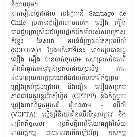
និយាយរួម។
នារសៀលថ្ងៃដដែល នៅរដ្ឋធានី Santiago de
Chile ប្រធានរដ្ឋវៀតណាមលោក លឿង គឿង
បានជួបប្រាស្រ័យជាមួយថ្នាក់ដឹកនាំរបស់សហគ្រាស
គំរូខ្លះ នៃសមា គមន៍ជំរុញផលិតកម្មឈីលី
(SOFOFA)។ ថ្លែងមតិនៅទីនេះ លោកប្រធានរដ្ឋ
លឿង គឿង បានចាត់ទុកថា៖ សហគ្រាសនៃភាគី
ទាំងពីរគួរតែអនុវត្តន៍ប្រកបដោយប្រសិទ្ធ ភាព
និងទាញយកអត្ថប្រយោជន៍ជាអតិបរមាពីកិច្ចព្រម
ព្រៀងគ្រប់ជ្រុងជ្រោយ និងជឿន លឿនសម្រាប់
ភាពជាដៃគូអន្តរប៉ាស៊ីហ្វិក (CPTPP) និងកិច្ចព្រម
ព្រៀងពាណិជ្ជកម្មសេរី វៀតណាម - ឈីលី
(VCFTA); ស្នើឱ្យវិនិយោគិនឈីលីស្រាវជ្រាវ និង
ពង្រីកកិច្ចសហ ប្រតិបត្តិការវិនិយោគក្នុងវិស័យ
ពាណិជ្ជកម្ម ថាមពលកកើតឡើងវិញ កសិកម្ម