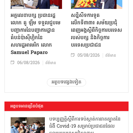
អគ្គលេខាបក្ស ប្រធានរដ្ឋ
សន្និសីទការទូត
លោក តូ ឡឹម ទទួលជួបមេ
លើកទី៣៣៖ សម័យប្រជុំ
បញ្ជាការនៃបញ្ជាការដ្ឋាន
ពេញអង្គស្តីពីកិច្ច​ការបរទេស
តំបន់ប៉ាស៊ីហ្វិកនៃ
របស់​បក្ស និងកិច្ច​ការ
សហរដ្ឋអាមេរិក លោក
បរទេសប្រជាជន
Samuel Paparo
05/08/2026
ព័ត៌មាន
06/08/2026
ព័ត៌មាន
អត្ថបទផ្សេងទៀត
អត្ថបទអានច្រើនបំផុត
បទប្បញ្ញត្តិស្តីពីការទប់ស្កាត់ការរាតត្បាតនៃ
ជំងឺ Covid-19 សម្រាប់ប្រជាជនដែល