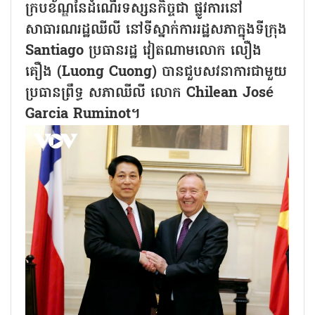
ក្របខ័ណ្ឌនៃដំណើរទស្សនកិច្ចជា ផ្លូវការនៅ
សាធារណរដ្ឋឈីលី នៅទីស្នាក់ការរដ្ឋសភាក្នុងទីក្រុង
Santiago ប្រធានរដ្ឋ វៀតណាមលោក លឿង
គឿង (Luong Cuong) បានជួបសវនាការជាមួយ
ប្រធានព្រឹទ្ធ សភាឈីលី លោក Chilean José
Garcia Ruminot។