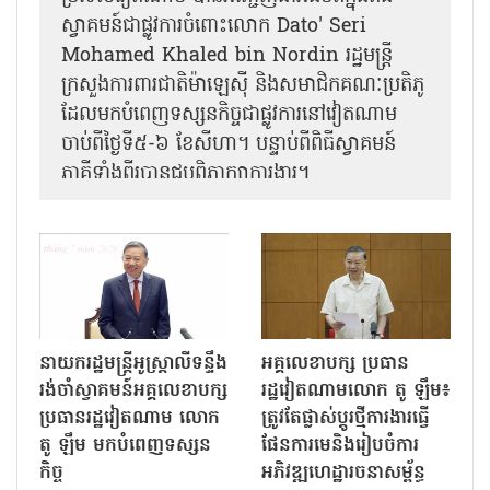
ស្វាគមន៍ជាផ្លូវការ​ចំពោះលោក Dato' Seri
Mohamed Khaled bin Nordin រដ្ឋមន្ត្រី
ក្រសួងការពារជាតិម៉ាឡេស៊ី និងសមាជិកគណៈប្រតិភូ
ដែលមកបំពេញទស្សនកិច្ចជាផ្លូវការនៅវៀតណាម
ចាប់ពីថ្ងៃទី៥-៦ ខែសីហា។ បន្ទាប់ពីពិធីស្វាគមន៍
ភាគីទាំងពីរបានជួបពិភាក្សាការងារ​។
នាយករដ្ឋមន្ត្រីអូស្ត្រាលីទន្ទឹង
អគ្គលេខាបក្ស ប្រធាន
រង់ចាំស្វាគមន៍អគ្គលេខាបក្ស
រដ្ឋវៀតណាមលោក តូ ឡឹម៖
ប្រធានរដ្ឋវៀតណាម លោក
ត្រូវតែផ្លាស់ប្ដូរថ្មីការងារធ្វើ
តូ ឡឹម មកបំពេញទស្សន
ផែនការមេនិងរៀបចំការ
កិច្ច
អភិវឌ្ឍហេដ្ឋារចនាសម្ព័ន្ធ