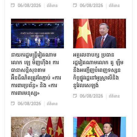
06/08/2026
06/08/2026
ព័ត៌មាន
ព័ត៌មាន
នាយករដ្ឋមន្ត្រីវៀតណាម
អគ្គលេខាបក្ស ប្រធាន
លោក ឡេ មិញហ៊ឹង៖ ការ
រដ្ឋវៀតណាមលោក តូ ឡឹម
ធានាសន្តិសុខតាម
នឹងអញ្ជើញបំពេញទស្សន
អ៊ីនធឺណិតត្រូវតែភ្ជាប់ «ការ
កិច្ចផ្លូវរដ្ឋនៅអូស្ត្រាលីនិង
ការពារប្រព័ន្ធ» និង «ការ
នូវែលសេឡង់
ការពារមនុស្ស»
06/08/2026
ព័ត៌មាន
06/08/2026
ព័ត៌មាន