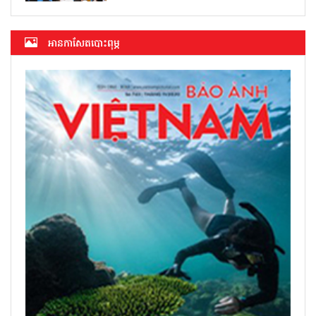
អាន​កាសែត​បោះពុម្ភ