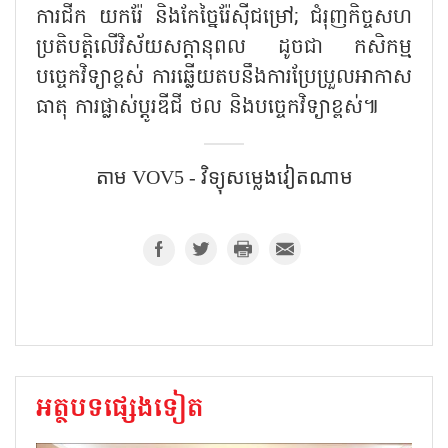
ការជីក យករ៉ែ និងកែច្នៃរ៉ែស៊ីជម្រៅ; ជំរុញកិច្ចសហ
ប្រតិបត្តិលើវិស័យសក្តានុពល ដូចជា កសិកម្ម
បច្ចេកវិទ្យាខ្ពស់ ការឆ្លើយតបនឹងការប្រែប្រួលអាកាស
ធាតុ ការផ្លាស់ប្តូរឌីជី ថល និងបច្ចេកវិទ្យាខ្ពស់៕
តាម​ VOV5 - វិទ្យុសម្លេងវៀតណាម
អត្ថបទផ្សេងទៀត