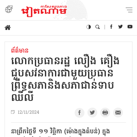
ព័ត៌មាន
លោកប្រធានរដ្ឋ លឿង គឿង
ជួបសវនាការជាមួយប្រធាន
ព្រឹទ្ធសភានិងសភាជាន់ទាប
ឈីលី
12/11/2024
នាព្រឹកថ្ងៃទី ១១ វិច្ឆិកា (ម៉ោងក្នុងតំបន់) ក្នុង