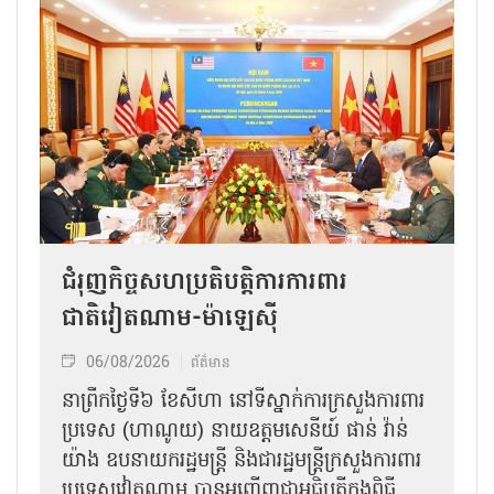
ជំរុញកិច្ចសហប្រតិបត្តិការការពារ
ជាតិវៀតណាម-ម៉ាឡេស៊ី
06/08/2026
ព័ត៌មាន
នា​ព្រឹកថ្ងៃទី៦ ខែសីហា នៅទីស្នាក់ការក្រសួងការពារ
ប្រទេស (ហាណូយ) នាយឧត្តមសេនីយ៍ ផាន់ វ៉ាន់
យ៉ាង ឧបនាយករដ្ឋមន្ត្រី និងជារដ្ឋមន្ត្រីក្រសួងការពារ
ប្រទេសវៀតណាម បានអញ្ជើញជាអធិបតីក្នុងពិធី