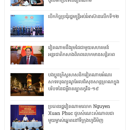
ចូលមកប្រទេសវៀតណាម
បើកកិច្ចប្រជុំរដ្ឋមន្ត្រីអប់រំអាស៊ានលើកទី១២
វៀតណាមនឹងរួមដៃជាមួយសហគមន៍
អន្តរជាតិកសាងពិភពលោកមានសន្តិភាព
បងប្អូនគ្រិស្តសាសនិកវៀតណាមអំណរ
សាទរបុណ្យណូអែលដ៏សុខសាន្តត្រាណក្នុង
បរិបទនៃជម្ងឺរាតត្បាតកូវីដ-១៩
ប្រធានរដ្ឋវៀតណាមលោក Nguyen
Xuan Phuc ជួបសំណេះសំណាលជា
មួយម្ចាស់ឆ្នោតនៅទីក្រុងហូជីមិញ