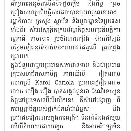
គាំទ្រការអនុម័តលើគំនិតផ្តួចផ្តើម និងកិច្ច ព្រម
ព្រៀងសហប្រតិបត្តិការដែលបានចុះហត្ថលេខារវាង
រដ្ឋាភិបាល ក្រសួង ស្ថាប័ន និងមូលដ្ឋាននៃប្រទេស
ទាំងពីរ សំដៅសុក្រិតក្របខ័ណ្ឌកិច្ចសហប្រតិបត្តិការ
ទ្វេភាគី តាមនោះ រួមចំណែកពង្រឹង និងអភិវឌ្ឍន៍
បន្ថែមទៀតនូវទំនាក់ទំនងភាពជាដៃគូលើ គ្រប់ជ្រុង
ជ្រោយ។
ក្នុងជំនួបជាមួយប្រធានសភាជាន់ទាប និងជាប្រធាន
ក្រុមសមាជិកសភាមិត្ត ភាពឈីលី - វៀតណាម
លោកស្រី Karol Cariola ប្រធានរដ្ឋវៀតណាម
លោក លឿង គឿង បានសង្កត់ធ្ងន់ថា ដំណើរទស្សន
កិច្ចនៅប្រទេសឈីលីលើកនេះ គឺសំដៅបង្ហាញ ពី
ការប្តេជ្ញាចិត្តរបស់ថ្នាក់ដឹកនាំជាន់ខ្ពស់ និង
ប្រជាជនវៀតណាមក្នុងការពង្រឹង ទំនាក់ទំនងជាមួយ
ឈីលីនិយាយដោយឡែក និងអាមេរិកឡាទីន