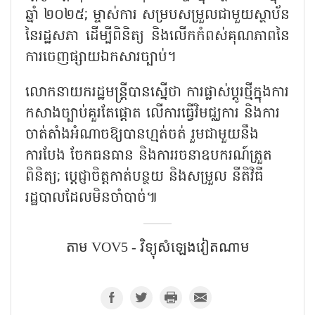
ឆ្នាំ ២០២៥; ម្ចាស់ការ សម្របសម្រួលជាមួយស្ថាប័ន
នៃរដ្ឋសភា ដើម្បីពិនិត្យ និងលើកកំពស់គុណភាពនៃ
ការចេញផ្សាយឯកសារច្បាប់។
លោកនាយករដ្ឋមន្ត្រីបានស្នើថា ការផ្លាស់ប្ដូរថ្មីក្នុងការ
កសាងច្បាប់គួរតែផ្តោត លើការធ្វើវិមជ្ឈការ និងការ
ចាត់តាំងអំណាចឱ្យបានហ្មត់ចត់ រួមជាមួយនឹង
ការបែង ចែកធនធាន និងការរចនាឧបករណ៍ត្រួត
ពិនិត្យ
; ប្ដេជ្ញាចិត្តកាត់បន្ថយ និងសម្រួល នីតិវិធី
រដ្ឋបាលដែលមិនចាំបាច់៕
តាម VOV5 - វិទ្យុសំឡេង​វៀតណាម