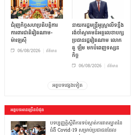
ជំរុញកិច្ចសហប្រតិបត្តិការ
នាយករដ្ឋមន្ត្រីអូស្ត្រាលីទន្ទឹង
ការពារជាតិវៀតណាម-
រង់ចាំស្វាគមន៍អគ្គលេខាបក្ស
ម៉ាឡេស៊ី
ប្រធានរដ្ឋវៀតណាម លោក
តូ ឡឹម មកបំពេញទស្សន
06/08/2026
ព័ត៌មាន
កិច្ច
06/08/2026
ព័ត៌មាន
អត្ថបទផ្សេងទៀត
អត្ថបទអានច្រើនបំផុត
បទប្បញ្ញត្តិស្តីពីការទប់ស្កាត់ការរាតត្បាតនៃ
ជំងឺ Covid-19 សម្រាប់ប្រជាជនដែល