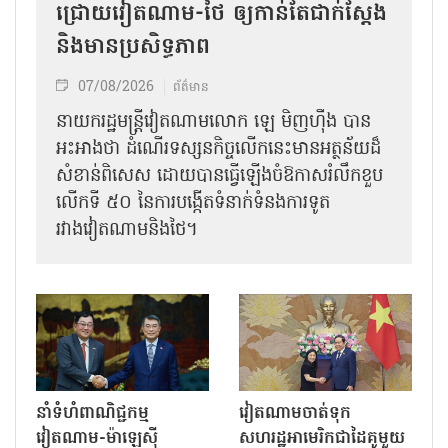
ជ្រោយវៀតណាម-ថៃ ឲ្យកាន់តែជាក់ស្ដែង
និងមានប្រសិទ្ធភាព
07/08/2026
ព័ត៌មាន
នាយករដ្ឋមន្ត្រីវៀតណាមលោក ឡេ មិញហ៊ឹង បាន
អះអាងថា ដំណើរទស្សនកិច្ចលើកនេះមានអត្ថន័យដ៏
សំខាន់ពិសេស ដោយបានធ្វើឡើងចំឱកាសរំលឹកខួប
លើកទី ៥០ នៃការបង្កើតទំនាក់ទំនងការទូត
រវាងវៀតណាមនិងថៃ។
នាំទំហំពាណិជ្ជកម្ម
វៀតណាមចាត់ទុក
វៀតណាម-ម៉ាឡេស៊ី
សហរដ្ឋអាមេរិកជាដៃគូមួយ