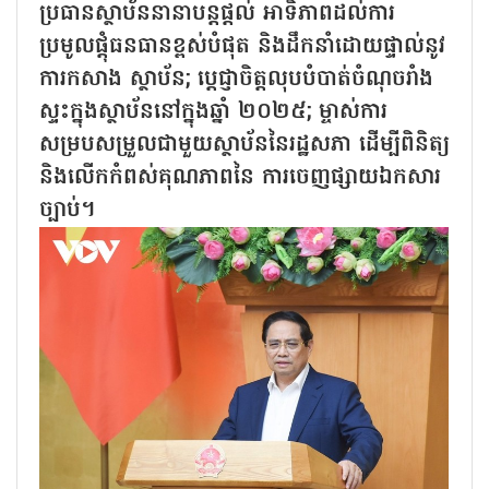
ប្រធានស្ថាប័ននានាបន្តផ្តល់ អាទិភាពដល់ការ
ប្រមូលផ្តុំធនធានខ្ពស់បំផុត និងដឹកនាំដោយផ្ទាល់នូវ
ការកសាង ស្ថាប័ន; ប្ដេជ្ញាចិត្តលុបបំបាត់ចំណុចរាំង
ស្ទះក្នុងស្ថាប័ននៅក្នុងឆ្នាំ ២០២៥; ម្ចាស់ការ
សម្របសម្រួលជាមួយស្ថាប័ននៃរដ្ឋសភា ដើម្បីពិនិត្យ
និងលើកកំពស់គុណភាពនៃ ការចេញផ្សាយឯកសារ
ច្បាប់។