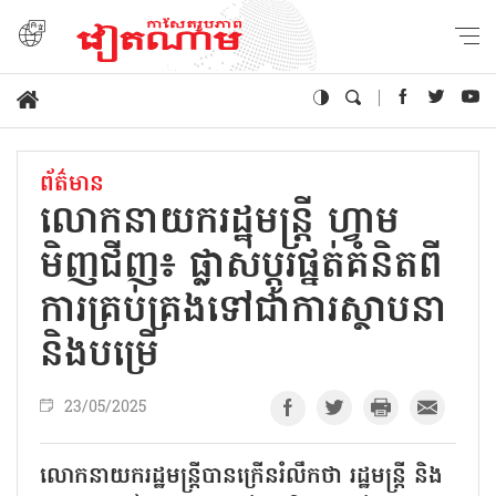
ព័ត៌មាន
លោកនាយករដ្ឋមន្ត្រី ហ្វាម
មិញជីញ៖ ផ្លាស់ប្តូរផ្នត់គំនិតពី
ការគ្រប់គ្រងទៅជាការស្ថាបនា
និងបម្រើ
23/05/2025
លោកនាយករដ្ឋមន្ត្រីបានក្រើនរំលឹកថា រដ្ឋមន្ត្រី និង