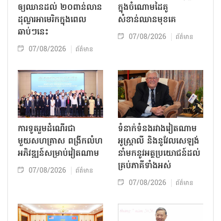
ឲ្យឈានដល់ ២០ពាន់លាន
ក្នុងចំណោមដៃគូ
ដុល្លារអាមេរិកក្នុងពេល
សំខាន់ឈានមុខគេ
ឆាប់ៗនេះ
07/08/2026
ព័ត៌មាន
07/08/2026
ព័ត៌មាន
ការទូតរួមដំណើរជា
ទំនាក់ទំនងរវាងវៀតណាម
មួយសហគ្រាស ពង្រីកលំហ
អូស្ត្រាលី និងនូវែលសេឡង់
អភិវឌ្ឍន៍សម្រាប់វៀតណាម
នាំមកនូវអត្ថប្រយោជន៍ដល់
គ្រប់ភាគីទាំងអស់
07/08/2026
ព័ត៌មាន
07/08/2026
ព័ត៌មាន