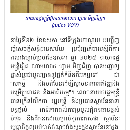
នាយករដ្ឋមន្ត្រីវៀតណាមលោក ហ្វាម មិញជីញ។
(រូបថត៖ VOV)
នាថ្ងៃទី២២ ខែឧសភា នៅទីក្រុងហាណូយ អញ្ជើញ
ធ្វើសេចក្ដីសន្និដ្ឋានសម័យ ប្រជុំរដ្ឋាភិបាលស្តីពីការ
កសាងច្បាប់ប្រចាំខែឧសភា ឆ្នាំ ២០២៥ នាយករដ្ឋ
មន្ត្រីវៀត ណាមលោក ហ្វាម មិញជីញ បានបញ្ជាឲ្យ
ផ្លាស់ប្តូរជាមូលដ្ឋាននូវផ្នត់គំនិតពីអកម្មទៅ ជា
“សកម្ម និងបត់បែនដើម្បីស្ថាបនាការអភិវឌ្ឍនិង
បម្រើប្រជាជន និងអាជីវកម្ម”។ លោកនាយករដ្ឋមន្ត្រី
បានក្រើនរំលឹកថា រដ្ឋមន្ត្រី និងប្រធានស្ថាប័ននានា
បន្តផ្តល់ អាទិភាពដល់ការប្រមូលផ្តុំធនធានខ្ពស់
បំផុត និងដឹកនាំដោយផ្ទាល់នូវការកសាង ស្ថាប័ន;
ប្ដេជ្ញាចិត្តលុបបំបាត់ចំណុចរាំងស្ទះក្នុងស្ថាប័ននៅក្នុង