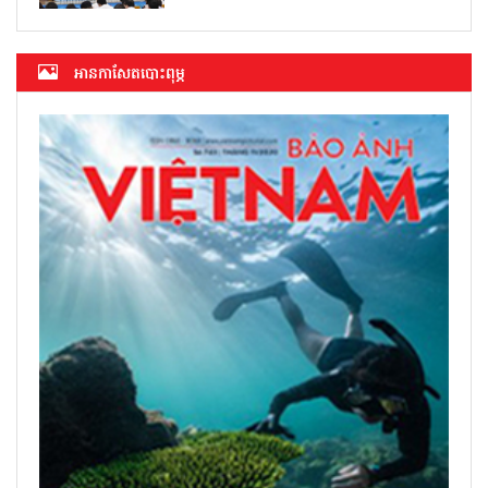
អាន​កាសែត​បោះពុម្ភ