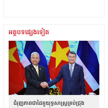
អត្ថបទផ្សេងទៀត
ជំរុញភាពជាដៃគូយុទ្ធសាស្ត្រគ្រប់ជ្រុង