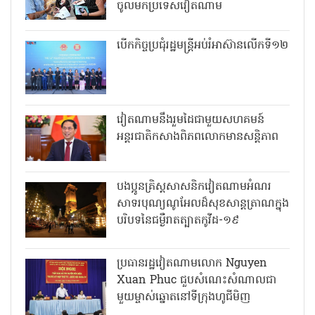
ចូលមកប្រទេសវៀតណាម
បើកកិច្ចប្រជុំរដ្ឋមន្ត្រីអប់រំអាស៊ានលើកទី១២
វៀតណាមនឹងរួមដៃជាមួយសហគមន៍
អន្តរជាតិកសាងពិភពលោកមានសន្តិភាព
បងប្អូនគ្រិស្តសាសនិកវៀតណាមអំណរ
សាទរបុណ្យណូអែលដ៏សុខសាន្តត្រាណក្នុង
បរិបទនៃជម្ងឺរាតត្បាតកូវីដ-១៩
ប្រធានរដ្ឋវៀតណាមលោក Nguyen
Xuan Phuc ជួបសំណេះសំណាលជា
មួយម្ចាស់ឆ្នោតនៅទីក្រុងហូជីមិញ