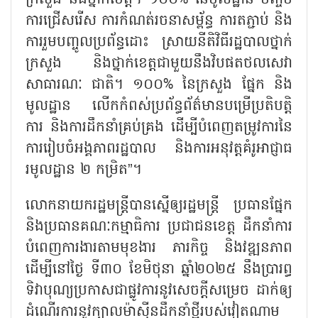
ការជ្រើសរើស ការកំណត់រចនាសម្ព័ន្ធ ការតភ្ជាប់ និង
ការរួមបញ្ចូលប្រព័ន្ធដោះ ស្រាយនីតិវិធីរដ្ឋបាលថ្នាក់
ក្រសួង និងថ្នាក់ខេត្តជាមួយនឹងវិបផតថលសេវា
សាធារណៈ ជាតិ។ ១០០% នៃក្រសួង ផ្នែក និង
មូលដ្ឋាន លើកកំពស់ប្រព័ន្ធព័ត៌មានបម្រើប្រតិបត្តិ
ការ និងការដឹកនាំគ្រប់គ្រង ដើម្បីបំពេញតម្រូវការនៃ
ការរៀបចំអង្គភាពរដ្ឋបាល និងការអនុវត្តគំរូអាជ្ញាធ
រមូលដ្ឋាន ២ កម្រិត”។
លោកនាយករដ្ឋមន្ត្រីបានស្នើឲ្យរដ្ឋមន្ត្រី ប្រធានផ្នែក
និងប្រធានគណៈកម្មាធិការ ប្រជាជនខេត្ត ដឹកនាំការ
បំពេញការងារតាមមុខងារ ភារកិច្ច និងវឌ្ឍនភាព
ដើម្បីនៅថ្ងៃ ទី៣០ ខែមិថុនា ឆ្នាំ២០២៥ នឹងប្រារព្ធ
ទិវាបុណ្យប្រកាសជាផ្លូវការនូវសេចក្តីសម្រេច ដាក់ឲ្យ
ដំណើរការនូវក្បាលម៉ាស៊ីនដឹកនាំថ្មីរបស់វៀតណាម