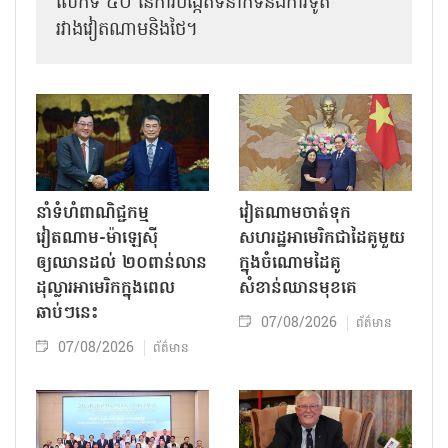
លើកទី ៥០ នៃការបង្កើតទំនាក់ទំនងការទូត
រវាងវៀតណាមនិងថៃ។
នាំទំហំពាណិជ្ជកម្ម
វៀតណាមចាត់ទុក
វៀតណាម-ម៉ាឡេស៊ី
សហរដ្ឋអាមេរិកជាដៃគូមួយ
ឲ្យឈានដល់ ២០ពាន់លាន
ក្នុងចំណោមដៃគូ
ដុល្លារអាមេរិកក្នុងពេល
សំខាន់ឈានមុខគេ
ឆាប់ៗនេះ
07/08/2026
ព័ត៌មាន
07/08/2026
ព័ត៌មាន