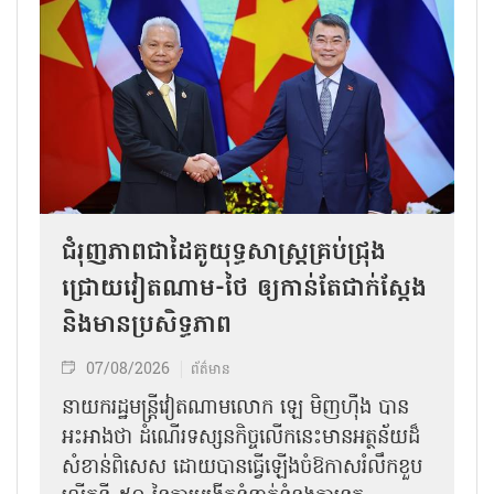
ជំរុញភាពជាដៃគូយុទ្ធសាស្ត្រគ្រប់ជ្រុង
ជ្រោយវៀតណាម-ថៃ ឲ្យកាន់តែជាក់ស្ដែង
និងមានប្រសិទ្ធភាព
07/08/2026
ព័ត៌មាន
នាយករដ្ឋមន្ត្រីវៀតណាមលោក ឡេ មិញហ៊ឹង បាន
អះអាងថា ដំណើរទស្សនកិច្ចលើកនេះមានអត្ថន័យដ៏
សំខាន់ពិសេស ដោយបានធ្វើឡើងចំឱកាសរំលឹកខួប