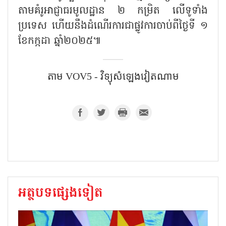
តាមគំរូអាជ្ញាធរមូលដ្ឋាន ២ កម្រិត លើទូទាំង
ប្រទេស ហើយនឹងដំណើរការជាផ្លូវការចាប់ពីថ្ងៃទី ១
ខែកក្កដា ឆ្នាំ២០២៥៕
តាម​ VOV5​ - វិទ្យុសំឡេងវៀតណាម​
អត្ថបទផ្សេងទៀត