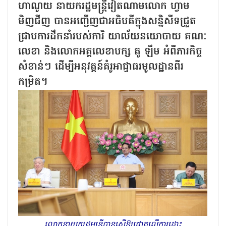
ហាណូយ នាយករដ្ឋមន្ត្រីវៀតណាមលោក ហ្វាម
មិញជីញ បានអញ្ជើញជាអធិបតីក្នុងសន្និសីទជ្រួត
ជ្រាបការដឹកនាំរបស់ការិ យាល័យនយោបាយ គណៈ
លេខា និងលោកអគ្គលេខាបក្ស តូ ឡឹម អំពីភារកិច្ច
សំខាន់ៗ ដើម្បីអនុវត្តន៍គំរូអាជ្ញាធរមូលដ្ឋានពីរ
កម្រិត។
លោកនាយករដ្ឋមន្ត្រីបានស្នើឱ្យផ្តោតលើការដោះ