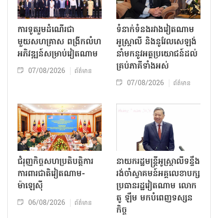
ការទូតរួមដំណើរជា
ទំនាក់ទំនងរវាងវៀតណាម
មួយសហគ្រាស ពង្រីកលំហ
អូស្ត្រាលី និងនូវែលសេឡង់
អភិវឌ្ឍន៍សម្រាប់វៀតណាម
នាំមកនូវអត្ថប្រយោជន៍ដល់
គ្រប់ភាគីទាំងអស់
07/08/2026
ព័ត៌មាន
07/08/2026
ព័ត៌មាន
ជំរុញកិច្ចសហប្រតិបត្តិការ
នាយករដ្ឋមន្ត្រីអូស្ត្រាលីទន្ទឹង
ការពារជាតិវៀតណាម-
រង់ចាំស្វាគមន៍អគ្គលេខាបក្ស
ម៉ាឡេស៊ី
ប្រធានរដ្ឋវៀតណាម លោក
តូ ឡឹម មកបំពេញទស្សន
06/08/2026
ព័ត៌មាន
កិច្ច