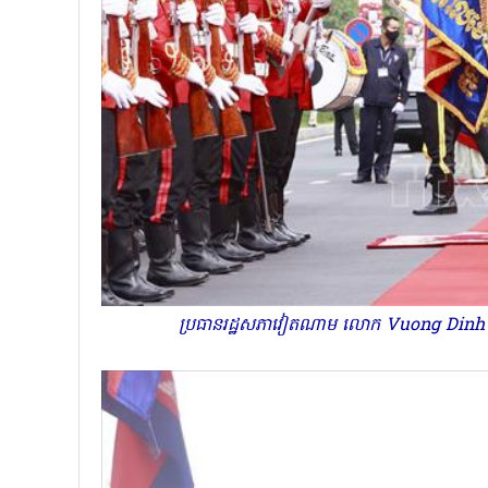
ប្រធានរដ្ឋសភាវៀតណាម លោក Vuong Dinh Hue 