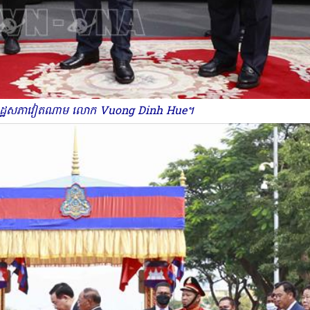
ានរដ្ឋសភាវៀតណាម លោក Vuong Dinh Hue។