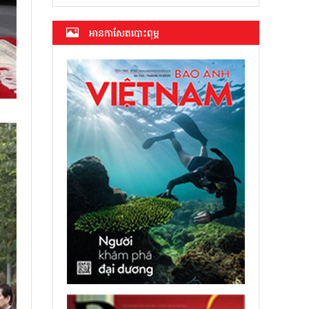
អាន​កាសែត​បោះពុម្ភ