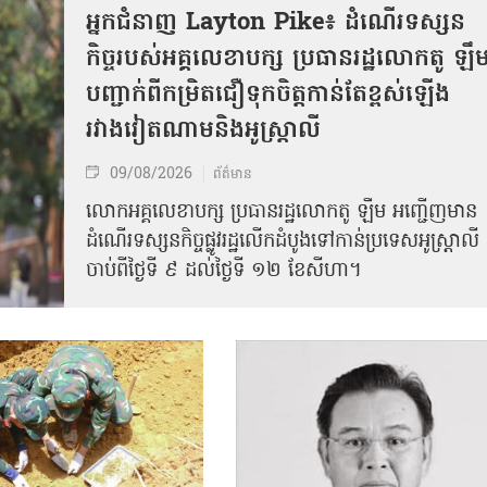
អ្នកជំនាញ Layton Pike៖ ដំណើរទស្សន
កិច្ចរបស់អគ្គលេខាបក្ស ប្រធានរដ្ឋលោកតូ ឡឹ
បញ្ជាក់ពីកម្រិតជឿទុកចិត្តកាន់តែខ្ពស់ឡើង
រវាងវៀតណាមនិងអូស្ត្រាលី
09/08/2026
ព័ត៌មាន
លោកអគ្គលេខាបក្ស ប្រធានរដ្ឋលោកតូ ឡឹម អញ្ជើញមាន
ដំណើរទស្សនកិច្ចផ្លូវរដ្ឋលើកដំបូងទៅកាន់ប្រទេសអូស្ត្រាលី
ចាប់ពីថ្ងៃទី ៩ ដល់ថ្ងៃទី ១២ ខែសីហា។