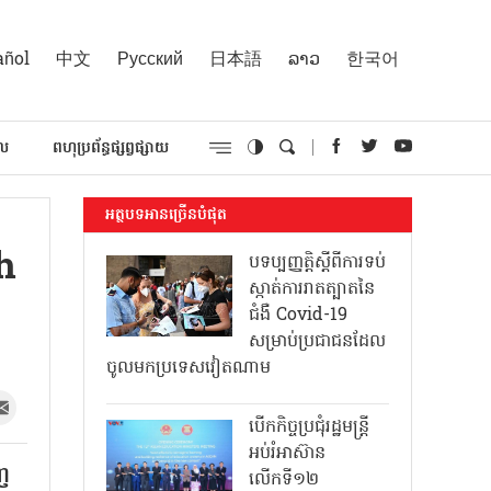
añol
中文
Русский
日本語
ລາວ
한국어
គល
ពហុប្រព័ន្ធផ្សព្វផ្សាយ
អត្ថបទអានច្រើនបំផុត
h
បទប្បញ្ញត្តិស្តីពីការទប់
ស្កាត់ការរាតត្បាតនៃ
ជំងឺ Covid-19
សម្រាប់ប្រជាជនដែល
ចូលមកប្រទេសវៀតណាម
បើកកិច្ចប្រជុំរដ្ឋមន្ត្រី
អប់រំអាស៊ាន
ើញ
លើកទី១២