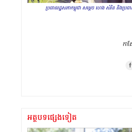
ប្រធានរដ្ឋសភាកម្ពុជា សម្តេច ហេង សំរិន និងប្រធា
កា
អត្ថបទផ្សេងទៀត