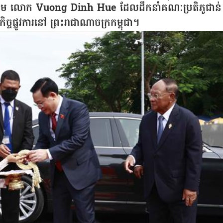
វៀតណាម លោក Vuong Dinh Hue ដែលដឹកនាំគណៈប្រតិភូជាន់
ចផ្លូវការនៅ ព្រះរាជាណាចក្រកម្ពុជា។