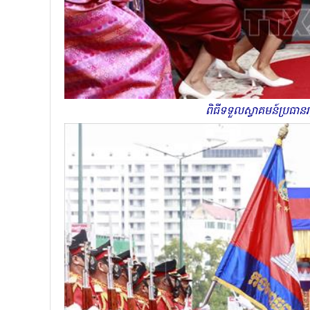
ពិធីទទួលស្វាគមន៍ប្រធ