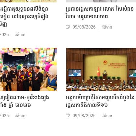
ដ្ឋិធាតុយុទ្ធជនពលីចំនួន
ប្រធានរដ្ឋសភាឡាវ លោក សៃសំផន ភ
មទៀត នៅឧទ្យានឡេធីរៀង
វិហារ ទទួលមរណភាព
ីមិញ
09/08/2026
ព័ត៌មាន
2026
ព័ត៌មាន
ណ្យវៀតណាម-កូរ៉េខាងត្បូង
បន្តសម័យប្រជុំវិសាមញ្ញលើកដំបូងនៃ
ណាំង ឆ្នាំ ២០២៦
រដ្ឋសភានីតិកាលទី១៦
2026
09/08/2026
ព័ត៌មាន
ព័ត៌មាន