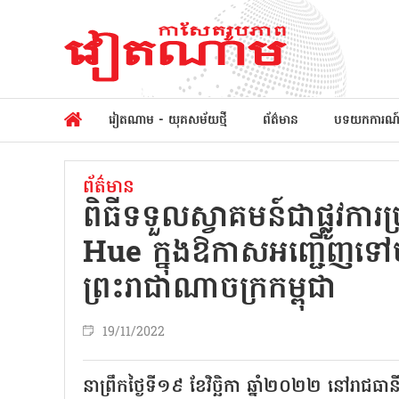
វៀតណាម - យុគសម័យថ្មី
ព័ត៌មាន
បទយកការណ
ព័ត៌មាន
ពិធីទទួលស្វាគមន៍ជាផ្លូវ
Hue ក្នុងឱកាសអញ្ជើញទៅបំ
ព្រះរាជាណាចក្រកម្ពុជា
19/11/2022
នាព្រឹកថ្ងៃទី១៩ ខែវិច្ឆិកា ឆ្នាំ២០២២ នៅរាជធា