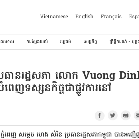
Vietnamese
English
Français
Esp
៍ឯកទេស
ការស្វែងយល់
វប្បធម៌
សេដ្ឋកិច្ច
ព្រឹត្តិការណ៍ - បុគ្
ការប្រធានរដ្ឋសភា លោក Vuong Din
ពេញទស្សនកិច្ចជាផ្លូវការនៅ
នីភ្នំពេញ សម្តេច ហេង សំរិន ប្រធានរដ្ឋសភាកម្ពុជា បានអញ្ជ