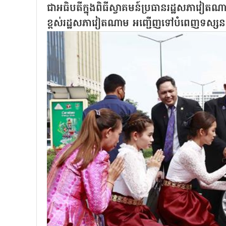
ជាអធិបតីក្នុងពិធីស្វាគមន៍ប្រធានរដ្ឋសភា
ខ្ពស់រដ្ឋសភាវៀតណាម អញ្ជើញទៅបំពេញទស្សនកិច្