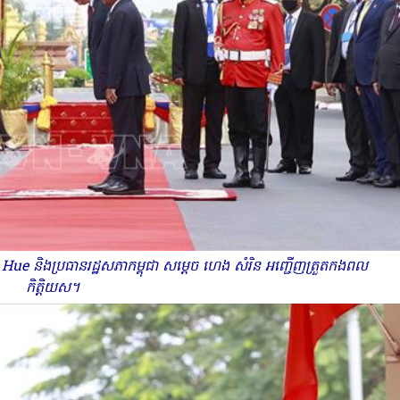
និងប្រធានរដ្ឋសភាកម្ពុជា សម្តេច ហេង សំរិន អញ្ជើញត្រួតកងពល
កិត្តិយស។