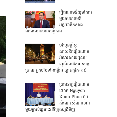
វៀតណាមនឹងរួមដៃជា
មួយសហគមន៍
អន្តរជាតិកសាង
ពិភពលោកមានសន្តិភាព
បងប្អូនគ្រិស្ត
សាសនិកវៀតណាម
អំណរសាទរបុណ្យ
ណូអែលដ៏សុខសាន្ត
ត្រាណក្នុងបរិបទនៃជម្ងឺរាតត្បាតកូវីដ-១៩
ប្រធានរដ្ឋវៀតណាម
លោក Nguyen
Xuan Phuc ជួប
សំណេះសំណាលជា
មួយម្ចាស់ឆ្នោតនៅទីក្រុងហូជីមិញ