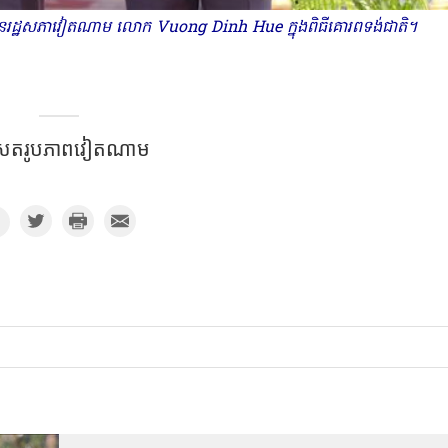
នរដ្ឋសភា
វៀតណាម
លោក
Vuong Dinh Hue
ក្នុង​
ពិធីគោរពទង់ជាតិ។
សែតរូបភាពវៀតណាម