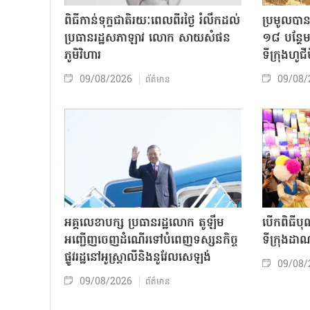
ពិធីកាន់ទុក្ខជាតិរយៈពេលពីរថ្ងៃ រំលឹកដល់
ប្រមូលបានអ
ប្រធានរដ្ឋសភាឡាវ លោក សាយសំផន
១៨ បន្ថែ
ភូមិវិហារ
ទីក្រុងហូជ
09/08/2026
09/08/
ព័ត៌មាន
អគ្គលេខាបក្ស ប្រធានរដ្ឋលោក តូឡឹម
បើកពិធីបុ
អញ្ជើញចេញដំណើរទៅបំពេញទស្សនកិច្ច
ទីក្រុងដា
ផ្លូវរដ្ឋនៅអូស្ត្រាលីនិងនូវែលសេឡង់
09/08/
09/08/2026
ព័ត៌មាន