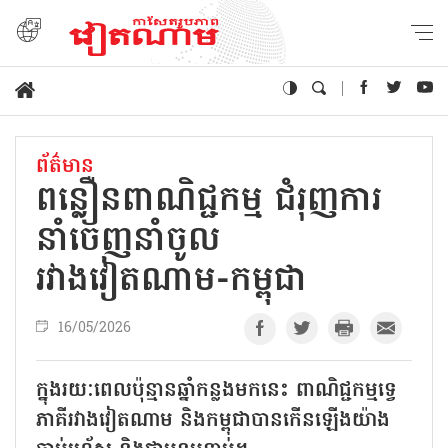
ព័ត៌មាន
ពន្លឿនពាណិជ្ជកម្ម ជំរុញការ
នាំចេញនាំចូល
រវាងវៀតណាម-កម្ពុជា
16/05/2026
ក្នុងរយៈពេលប៉ុន្មានឆ្នាំកន្លងមកនេះ ពាណិជ្ជកម្មទ្វេ
ភាគីរវាងវៀតណាម និងកម្ពុជាបានកើនឡើងយ៉ាង