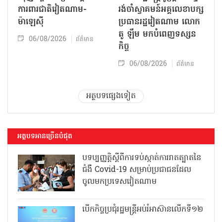
ការពារជាតិវៀតណាម-
រង់ចាំស្វាគមន៍អគ្គលេខាបក្ស
ម៉ាឡេស៊ី
ប្រធានរដ្ឋវៀតណាម លោក
តូ ឡឹម មកបំពេញទស្សន
06/08/2026
ព័ត៌មាន
កិច្ច
06/08/2026
ព័ត៌មាន
អត្ថបទផ្សេងទៀត
អត្ថបទអានច្រើនបំផុត
បទប្បញ្ញត្តិស្តីពីការទប់ស្កាត់ការរាតត្បាតនៃ
ជំងឺ Covid-19 សម្រាប់ប្រជាជនដែល
ចូលមកប្រទេសវៀតណាម
បើកកិច្ចប្រជុំរដ្ឋមន្ត្រីអប់រំអាស៊ានលើកទី១២