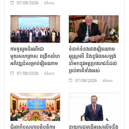
07/08/2026
ព័ត៌មាន
ការទូតរួមដំណើរជា
ទំនាក់ទំនងរវាងវៀតណាម
មួយសហគ្រាស ពង្រីកលំហ
អូស្ត្រាលី និងនូវែលសេឡង់
អភិវឌ្ឍន៍សម្រាប់វៀតណាម
នាំមកនូវអត្ថប្រយោជន៍ដល់
គ្រប់ភាគីទាំងអស់
07/08/2026
ព័ត៌មាន
07/08/2026
ព័ត៌មាន
ជំរុញកិច្ចសហប្រតិបត្តិការ
នាយករដ្ឋមន្ត្រីអូស្ត្រាលីទន្ទឹង