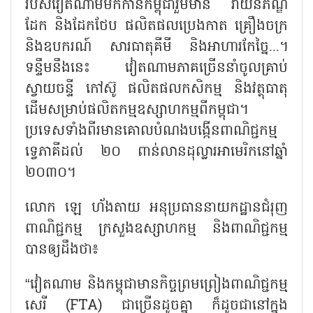
របស់វៀតណាមមកកាន់កម្ពុជារួមមាន វាយនភណ្ឌ
ដែក និងដែកថែប ផលិតផលប្រេងកាត គ្រឿងចក្រ
និងឧបករណ៍ សារធាតុគីមី និងអាហារកែច្នៃ...។
ទន្ទឹមនឹងនេះ វៀតណាមភាគច្រើននាំចូលគ្រាប់
ស្វាយចន្ទី កៅស៊ូ ផលិតផលកសិកម្ម និងវត្ថុធាតុ
ដើមសម្រាប់ផលិតកម្មឧស្សាហកម្មពីកម្ពុជា។
ប្រទេសទាំងពីរមានគោលបំណងបង្កើនពាណិជ្ជកម្ម
ទ្វេភាគីដល់ ២០ ពាន់លានដុល្លារអាមេរិកនៅឆ្នាំ
២០៣០។
លោក ឡេ ហ័ងតាយ អនុប្រធាននាយកដ្ឋានជំរុញ
ពាណិជ្ជកម្ម ក្រសួងឧស្សាហកម្ម និងពាណិជ្ជកម្ម
បានឲ្យដឹងថា៖
“
វៀតណាម និងកម្ពុជាមានកិច្ចព្រមព្រៀងពាណិជ្ជកម្ម
សេរី (
FTA)
ជាច្រើនដូចគ្នា ក៏ដូចជានៅក្នុង