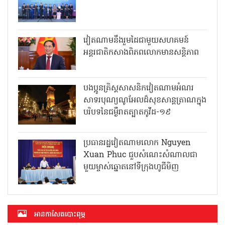
វៀតណាមនឹងរួមដៃជាមួយសហគមន៍
អន្តរជាតិកសាងពិភពលោកមានសន្តិភាព
បងប្អូនគ្រិស្តសាសនិកវៀតណាមអំណរ
សាទរបុណ្យណូអែលដ៏សុខសាន្តត្រាណក្នុង
បរិបទនៃជម្ងឺរាតត្បាតកូវីដ-១៩
ប្រធានរដ្ឋវៀតណាមលោក Nguyen
Xuan Phuc ជួបសំណេះសំណាលជា
មួយម្ចាស់ឆ្នោតនៅទីក្រុងហូជីមិញ
អាន​កាសែត​បោះពុម្ភ