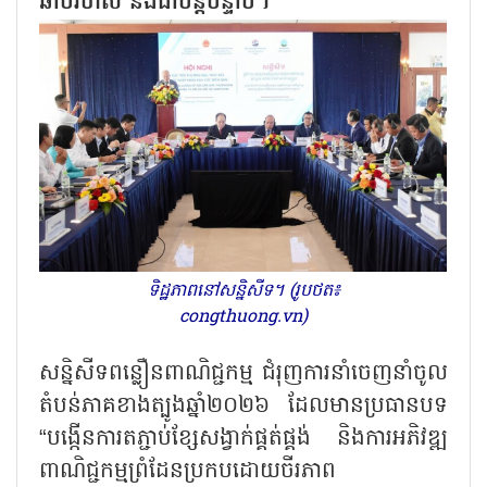
ឆាប់រហ័ស និងជាបន្តបន្ទាប់។
ទិដ្ឋភាពនៅសន្និសីទ។ (រូបថត៖
congthuong.vn)
សន្និសីទពន្លឿនពាណិជ្ជកម្ម ជំរុញការនាំចេញនាំចូល
តំបន់ភាគខាងត្បូងឆ្នាំ២០២៦ ដែលមានប្រធានបទ
“
បង្កើនការតភ្ជាប់ខ្សែសង្វាក់ផ្គត់ផ្គង់ និងការអភិវឌ្ឍ
ពាណិជ្ជកម្មព្រំដែនប្រកបដោយចីរភាព