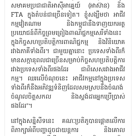
សមាគមប្រជាជាតិអាស៊ីអាគ្នេយ៍ (អាស៊ាន) និង
FTA
ក្នុងតំបន់ជាច្រើនទៀត។ ខ្ញុំសង្ឃឹមថា អាជីវ
កម្មវៀតណាម និងកម្ពុជានឹងទាញយកអត្ថ
ប្រយោជន៍ពីកិច្ចព្រមព្រៀងពាណិជ្ជកម្មសេរីទាំងនេះ
ក្នុងកិច្ចសហប្រតិបត្តិការពាណិជ្ជកម្ម និងវិនិយោគ
រវាងភាគីទាំងពីរ។ ជាមួយគ្នានោះ ប្រទេសទាំងពីរក៏
មានសក្កានុពលជាច្រើនសម្រាប់កិច្ចសហប្រតិបត្តិការ
រវាងប្រទេសទាំងពីរផងដែរ ជាពិសេសរវាងអាជីវ
កម្ម។ ឈរលើចំណុចនេះ អាជីវកម្មនៅក្នុងប្រទេស
ទាំងពីរក៏នឹងអភិវឌ្ឍទំនិញដែលសមស្របនឹងចំណង់
ចំណូលចិត្តសកល និងស្តង់ដារអ្នកប្រើប្រាស់
ផងដែរ
”
។
នៅក្នុងសន្និសីទនេះ គណៈប្រតិភូបានផ្តោតលើការ
ពិភាក្សាអំពីបញ្ហាដូចជាយន្តការ និងគោល