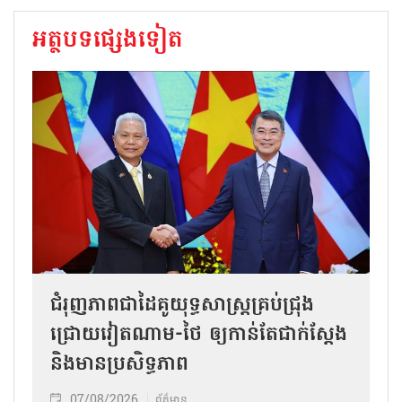
អត្ថបទផ្សេងទៀត
ជំរុញភាពជាដៃគូយុទ្ធសាស្ត្រគ្រប់ជ្រុង
ជ្រោយវៀតណាម-ថៃ ឲ្យកាន់តែជាក់ស្ដែង
និងមានប្រសិទ្ធភាព
07/08/2026
ព័ត៌មាន