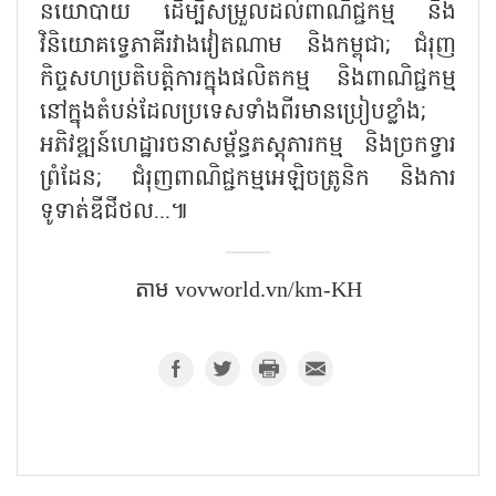
នយោបាយ ដើម្បីសម្រួលដល់ពាណិជ្ជកម្ម និង
វិនិយោគទ្វេភាគីរវាងវៀតណាម និងកម្ពុជា
;
ជំរុញ
កិច្ចសហប្រតិបត្តិការក្នុងផលិតកម្ម និងពាណិជ្ជកម្ម
នៅក្នុងតំបន់ដែលប្រទេសទាំងពីរមានប្រៀបខ្លាំង
;
អភិវឌ្ឍន៍ហេដ្ឋារចនាសម្ព័ន្ធភស្តុភារកម្ម និងច្រកទ្វារ
ព្រំដែន
;
ជំរុញពាណិជ្ជកម្មអេឡិចត្រូនិក និងការ
ទូទាត់ឌីជីថល...៕
តាម vovworld.vn/km-KH