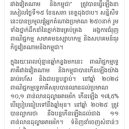
រវាងវៀតណាម និងកម្ពុជា
”
ត្រូវបានធ្វើឡើងនា
រសៀលថ្ងៃទី១៥ ខែឧសភា ខេត្តដុងថាប។ សន្និសីទ
នេះបានប្រមូលផ្តុំអ្នកតំណាងប្រមាណ ២៥០នាក់ រួម
ទាំងថ្នាក់ដឹកនាំនៃភ្នាក់ងារគ្រប់គ្រង អង្គការជំរុញ
ពាណិជ្ជកម្ម សមាគមឧស្សាហកម្ម និងសហគមន៍ធុរ
កិច្ចវៀតណាមនិងកម្ពុជា។
ក្នុងរយៈពេលប៉ុន្មានឆ្នាំកន្លងមកនេះ ពាណិជ្ជកម្មទ្វេ
ភាគីរវាងវៀតណាម និងកម្ពុជាបានកើនឡើងយ៉ាង
ឆាប់រហ័ស និងជាបន្តបន្ទាប់។ នៅឆ្នាំ ២០២៤
ពាណិជ្ជកម្មទ្វេភាគីសរុបបានឈានដល់ប្រមាណ
១០
,
១ ពាន់លានដុល្លារអាមេរិក កើនឡើង ១៧
,
៥%
បើប្រៀបធៀបទៅនឹងឆ្នាំមុន។ នៅឆ្នាំ ២០២៥ ត្រូវ
បានព្យាករថា នឹងបន្តកើនឡើងដល់ជាង ១១
ពាន់លានដុល្លារអាមេរិក។ ទំនិញនាំចេញសំខាន់ៗ