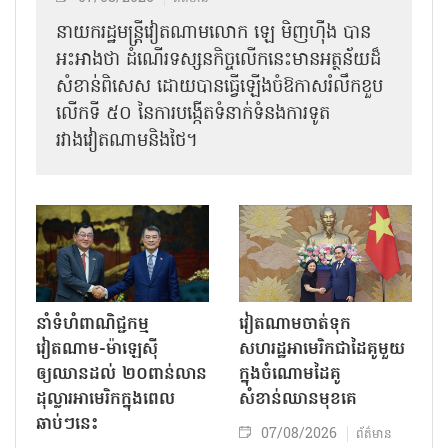
នាយករដ្ឋមន្ត្រីវៀតណាមលោក ឡេ មិញហ៊ឹង បាន
អះអាងថា ដំណើរទស្សនកិច្ចលើកនេះមានអត្ថន័យដ៏
សំខាន់ពិសេស ដោយបានធ្វើឡើងចំឱកាសរំលឹកខួប
លើកទី ៥០ នៃការបង្កើតទំនាក់ទំនងការទូត
រវាងវៀតណាមនិងថៃ។
នាំទំហំពាណិជ្ជកម្ម
វៀតណាមចាត់ទុក
វៀតណាម-ម៉ាឡេស៊ី
សហរដ្ឋអាមេរិកជាដៃគូមួយ
ឲ្យឈានដល់ ២០ពាន់លាន
ក្នុងចំណោមដៃគូ
ដុល្លារអាមេរិកក្នុងពេល
សំខាន់ឈានមុខគេ
ឆាប់ៗនេះ
07/08/2026
ព័ត៌មាន