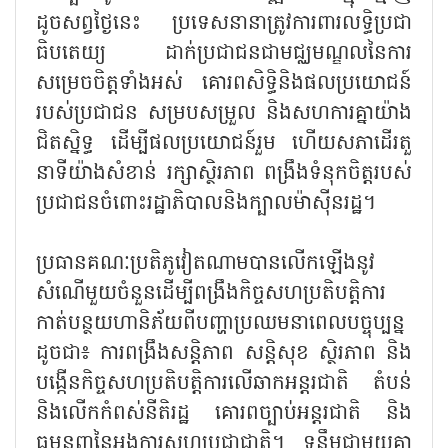
ដូចសព្វថ្ងៃនេះ ប្រទេសនានាត្រូវការពារលទ្ធិប្រជា
ធិបតេយ្យ ដាក់ប្រជាជនជាមជ្ឈមណ្ឌលនៃការ
សម្រេចចិត្តទាំងអស់ គោរពសិទ្ធិនិងផលប្រយោជន៍
របស់ប្រជាជន សម្របសម្រួល និងសហការគ្នាយ៉ាង
ជិតស្និទ្ធ ដើម្បីផលប្រយោជន៍រួម ហើយសភាដើរតួ
នាទីយ៉ាងសំខាន់ រក្សាស្ថិរភាព ពង្រឹងទំនុកចិត្តរបស់
ប្រជាជនចំពោះរដ្ឋាភិបាលនិងក្បាលម៉ាស៊ីនរដ្ឋ។
ប្រធានគណៈប្រតិភូវៀតណាមបានលើកឡើងនូវ
សំណើមួយចំនួនដើម្បីពង្រឹងកិច្ចសហប្រតិបត្តិការ
កាត់បន្ថយហានិភ័យពីបញ្ហាប្រឈមនាពេលបច្ចុប្បន្ន
ដូចជា៖ ការពង្រឹងសន្តិភាព សន្តិសុខ ស្ថិរភាព និង
បង្កើនកិច្ចសហប្រតិបត្តិការលើឆាកអន្តរជាតិ តំបន់
និងលើកកំពស់នីតិរដ្ឋ គោរពច្បាប់អន្តរជាតិ និង
ធម្មនុញ្ញនៃអង្គការសហប្រជាជាតិ។ ទន្ទឹមជាមួយគ្នា