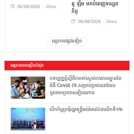
តូ ឡឹម មកបំពេញទស្សន
06/08/2026
ព័ត៌មាន
កិច្ច
06/08/2026
ព័ត៌មាន
អត្ថបទផ្សេងទៀត
អត្ថបទអានច្រើនបំផុត
បទប្បញ្ញត្តិស្តីពីការទប់ស្កាត់ការរាតត្បាតនៃ
ជំងឺ Covid-19 សម្រាប់ប្រជាជនដែល
ចូលមកប្រទេសវៀតណាម
បើកកិច្ចប្រជុំរដ្ឋមន្ត្រីអប់រំអាស៊ានលើកទី១២