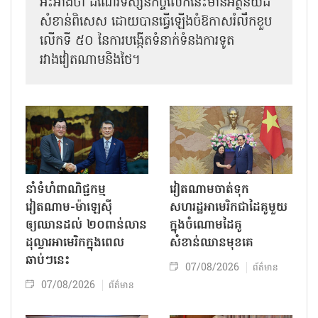
អះអាងថា ដំណើរទស្សនកិច្ចលើកនេះមានអត្ថន័យដ៏
សំខាន់ពិសេស ដោយបានធ្វើឡើងចំឱកាសរំលឹកខួប
លើកទី ៥០ នៃការបង្កើតទំនាក់ទំនងការទូត
រវាងវៀតណាមនិងថៃ។
នាំទំហំពាណិជ្ជកម្ម
វៀតណាមចាត់ទុក
វៀតណាម-ម៉ាឡេស៊ី
សហរដ្ឋអាមេរិកជាដៃគូមួយ
ឲ្យឈានដល់ ២០ពាន់លាន
ក្នុងចំណោមដៃគូ
ដុល្លារអាមេរិកក្នុងពេល
សំខាន់ឈានមុខគេ
ឆាប់ៗនេះ
07/08/2026
ព័ត៌មាន
07/08/2026
ព័ត៌មាន