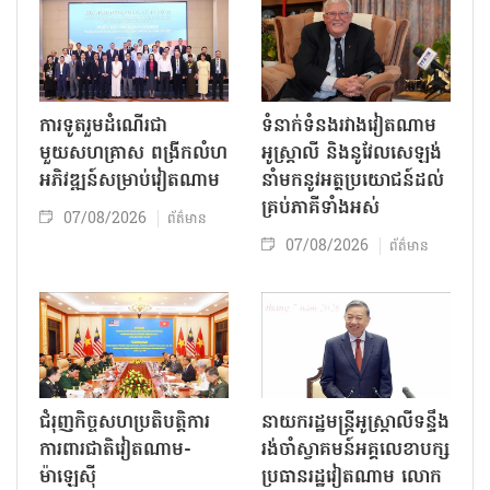
ការទូតរួមដំណើរជា
ទំនាក់ទំនងរវាងវៀតណាម
មួយសហគ្រាស ពង្រីកលំហ
អូស្ត្រាលី និងនូវែលសេឡង់
អភិវឌ្ឍន៍សម្រាប់វៀតណាម
នាំមកនូវអត្ថប្រយោជន៍ដល់
គ្រប់ភាគីទាំងអស់
07/08/2026
ព័ត៌មាន
07/08/2026
ព័ត៌មាន
ជំរុញកិច្ចសហប្រតិបត្តិការ
នាយករដ្ឋមន្ត្រីអូស្ត្រាលីទន្ទឹង
ការពារជាតិវៀតណាម-
រង់ចាំស្វាគមន៍អគ្គលេខាបក្ស
ម៉ាឡេស៊ី
ប្រធានរដ្ឋវៀតណាម លោក