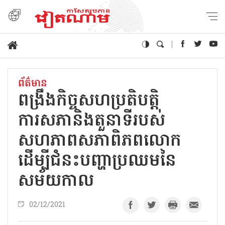
ព័ត៌មាន
ពង្រឹងកិច្ចសហប្រតិបត្តិ
ការសភានិងតួនាទីរបស់
សហភាពសភាពិភពលោក
ដើម្បីជំនះបញ្ហាប្រឈមនៃ
សម័យកាល
02/12/2021