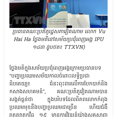
ប្រធានគណៈប្រតិភូរដ្ឋសភាវៀតណាម លោក Vu
Hai Ha ថ្លែងមតិនៅសម័យប្រជុំពេញអង្គ IPU
១៤៣ (រូបថត៖ TTXVN)
ថ្លែងមតិក្នុងសម័យប្រជុំពេញអង្គក្រោមប្រធានបទ
“បញ្ហាប្រឈមសម័យកាលចំពោះលទ្ធិប្រជា
ធិបតេយ្យ៖ ជំនះពុះពារលើការបែកបាក់និង
កសាងសហគមន៍”, គណៈប្រតិភូវៀតណាមបាន
សង្កត់ធ្ងន់ថា ក្នុងបរិបទដែលពិភពលោកកំពុង
ប្រឈមមុខនឹងបញ្ហាប្រឈមជាច្រើន ហើយជំងឺ
រាតត្បាតកូវីដ ១៩ មានការវិវឌ្ឍន៍យ៉ាងស្មុគស្មាញ