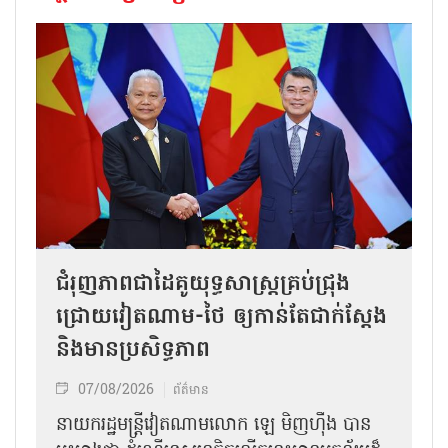
ជំរុញភាពជាដៃគូយុទ្ធសាស្ត្រគ្រប់ជ្រុង
ជ្រោយវៀតណាម-ថៃ ឲ្យកាន់តែជាក់ស្ដែង
និងមានប្រសិទ្ធភាព
07/08/2026
ព័ត៌មាន
នាយករដ្ឋមន្ត្រីវៀតណាមលោក ឡេ មិញហ៊ឹង បាន