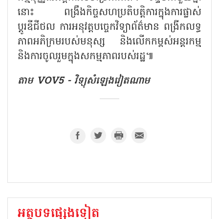
នោះ ពង្រឹងកិច្ចសហប្រតិបត្តិការក្នុងការផ្លាស់
ប្តូរឌីជីថល ការអនុវត្តបច្ចេកវិទ្យាព័ត៌មាន ពង្រីកលទ្ធ
ភាពអភិក្រមរបស់មនុស្ស និងលើកកម្ពស់អន្តរកម្ម
និងការចូលរួមក្នុងសកម្មភាពរបស់រដ្ឋ៕
តាម VOV5 - វិទ្យុសំឡេងវៀតណាម
អត្ថបទផ្សេងទៀត