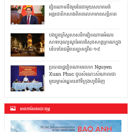
វៀតណាមនឹងរួមដៃជាមួយសហគមន៍
អន្តរជាតិកសាងពិភពលោកមានសន្តិភាព
បងប្អូនគ្រិស្តសាសនិកវៀតណាមអំណរ
សាទរបុណ្យណូអែលដ៏សុខសាន្តត្រាណក្នុង
បរិបទនៃជម្ងឺរាតត្បាតកូវីដ-១៩
ប្រធានរដ្ឋវៀតណាមលោក Nguyen
Xuan Phuc ជួបសំណេះសំណាលជា
មួយម្ចាស់ឆ្នោតនៅទីក្រុងហូជីមិញ
អាន​កាសែត​បោះពុម្ភ