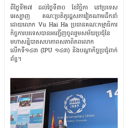
ពីថ្ងៃទី២៧ ដល់ថ្ងៃទី៣០ ខែវិច្ឆិកា នៅប្រទេស
អេស្បាញ គណៈប្រតិភូរដ្ឋសភាវៀតណាមដឹកនាំ
ដោយលោក Vu Hai Ha ប្រធានគណៈកម្មាធិការ
កិច្ចការបរទេសបានអញ្ជើញចូលរួមសម័យប្រជុំនៃ
មហាសន្និបាតសហភាពសភាពិភពលោក
លើកទី១៤៣ (IPU ១៤៣) និងបណ្តាកិច្ចប្រជូំពាក់
ព័ន្ធ។