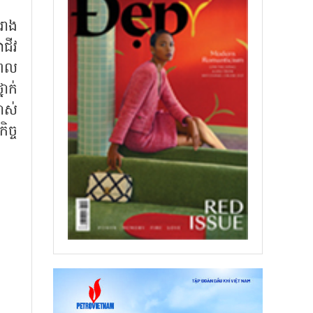
រាង
ជីវ
ពេល
ាក់
លាស់
ច្ច