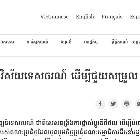
Vietnamese
English
Français
Esp
៍ឯកទេស
ការស្វែងយល់
វប្បធម៌
សេដ្ឋកិច្ច
ព្រឹត្តិការណ៍ - បុគ្
្នុងវិស័យទេសចរណ៍ ដើម្បី​ជួយ​សម្រួល
ារអភិវឌ្ឍន៍ទេសចរណ៍ ជាពិសេសពង្រឹងការផ្លាស់ប្តូរឌីជីថល ដើម្បីប
របស់គណៈប្រតិភូដែលចូលរួមកិច្ចប្រជុំគណៈកម្មាធិការដឹកនាំរដ្ឋ