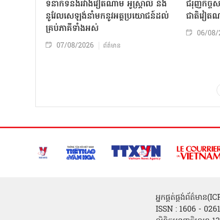
ទំនាក់ទំនងរវាងវៀតណាម អូស្ត្រាលី និង
ជំរុញកិច្ច
នូវែលសេឡង់នាំមកនូវអត្ថប្រយោជន៍ដល់
ជាតិវៀតណ
គ្រប់ភាគីទាំងអស់
06/08/
07/08/2026
ព័ត៌មាន
អ្នកផ្គត់ផ្គង់ព័ត៌មាន
ISSN : 1606 - 026