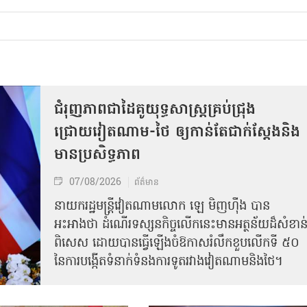
ជំរុញភាពជាដៃគូយុទ្ធសាស្ត្រគ្រប់ជ្រុង
ជ្រោយវៀតណាម-ថៃ ឲ្យកាន់តែជាក់ស្ដែងនិង
មានប្រសិទ្ធភាព
07/08/2026
ព័ត៌មាន
នាយករដ្ឋមន្ត្រីវៀតណាមលោក ឡេ មិញហ៊ឹង បាន
អះអាងថា ដំណើរទស្សនកិច្ចលើកនេះមានអត្ថន័យដ៏សំខាន
ពិសេស ដោយបានធ្វើឡើងចំឱកាសរំលឹកខួបលើកទី ៥០
នៃការបង្កើតទំនាក់ទំនងការទូតរវាងវៀតណាមនិងថៃ។