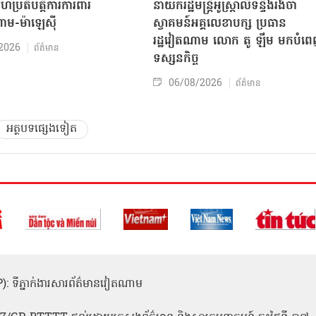
សហប្រតិបត្តិការការពារ
នាយករដ្ឋមន្ត្រីអូស្ត្រាលីទន្ទឹងរង់ចាំ
ាម-ម៉ាឡេស៊ី
ស្វាគមន៍អគ្គលេខាបក្ស ប្រធាន
រដ្ឋវៀតណាម លោក តូ ឡឹម មកបំព
2026
ព័ត៌មាន
ទស្សនកិច្ច
06/08/2026
ព័ត៌មាន
អត្ថបទផ្សេងទៀត
(ICP): ទីភ្នាក់ងារសារព័ត៌មានវៀតណាម
1