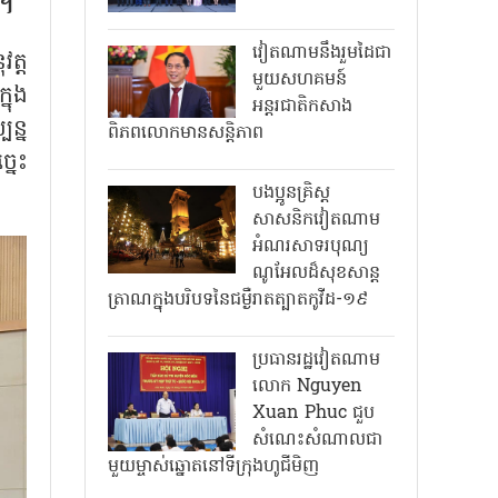
យ។
វៀតណាមនឹងរួមដៃជា
ត្ត
មួយសហគមន៍
នុង
អន្តរជាតិកសាង
ន្ន
ពិភពលោកមានសន្តិភាព
នេះ
បងប្អូនគ្រិស្ត
សាសនិកវៀតណាម
អំណរសាទរបុណ្យ
ណូអែលដ៏សុខសាន្ត
ត្រាណក្នុងបរិបទនៃជម្ងឺរាតត្បាតកូវីដ-១៩
ប្រធានរដ្ឋវៀតណាម
លោក Nguyen
Xuan Phuc ជួប
សំណេះសំណាលជា
មួយម្ចាស់ឆ្នោតនៅទីក្រុងហូជីមិញ