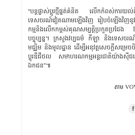
“បន្តផ្លាស់ប្តូរថ្មីផ្នត់គំនិត លើកកំពស់ការ
ទេសចរណ៍វៀតណាមឡើងវិញ រៀបចំឡើងវិញនូវផែនក
កម្មនិងលើកកម្ពស់គុណសម្បត្តិប្រកួតប្រជែង
បច្ចុប្បន្ន។ ក្រសួងវប្បធម៌ កីឡា និងទេសចរណ
មជ្ឈិម និងមូលដ្ឋាន ដើម្បីអនុវត្តសេចក្តីសម្រេចចិត្ត
ប្តូរឌីជីថល សមាហរណកម្មអន្តរជាតិយ៉ាងស៊ីជម្
ឯកជន”៕
តាម​ VOV