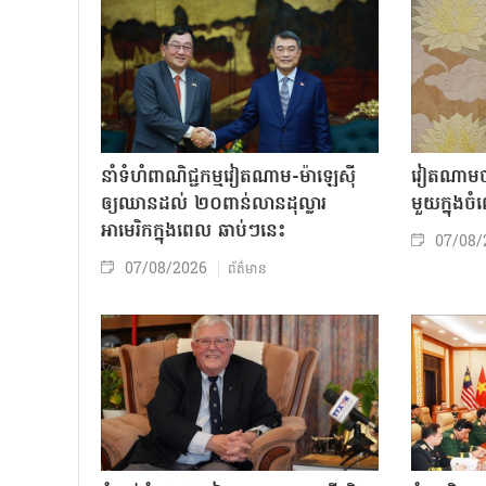
នាំទំហំពាណិជ្ជកម្មវៀតណាម-ម៉ាឡេស៊ី
វៀតណាមចា
ឲ្យឈានដល់ ២០ពាន់លានដុល្លារ
មួយក្នុង
អាមេរិកក្នុងពេល ឆាប់ៗនេះ
07/08/
07/08/2026
ព័ត៌មាន