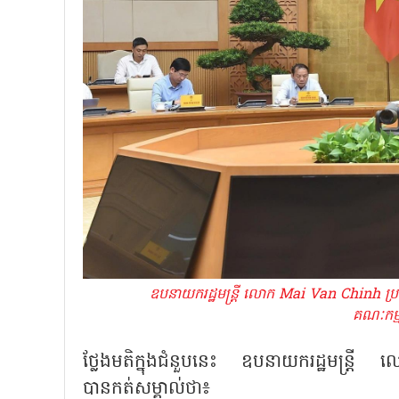
ឧបនាយករដ្ឋមន្ត្រី លោក Mai Van Chinh ប្រធាន
គណៈកម្ម
ថ្លែងមតិក្នុងជំនួបនេះ ឧបនាយករដ្ឋមន្
បានកត់សម្គាល់ថា៖