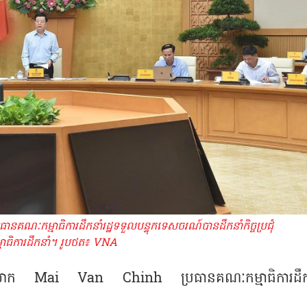
គណៈកម្មាធិការដឹកនាំរដ្ឋទទួលបន្ទុកទេសចរណ៍បានដឹកនាំកិច្ចប្រជុំ
ាធិការដឹកនាំ។ រូបថត៖ VNA
ត្រី លោក Mai Van Chinh ប្រធានគណៈកម្មាធិការដឹក