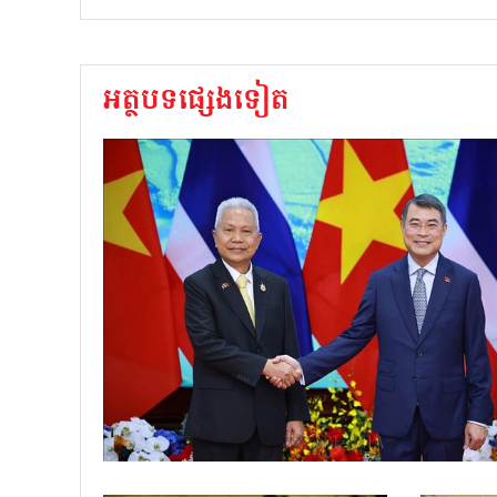
អត្ថបទផ្សេងទៀត