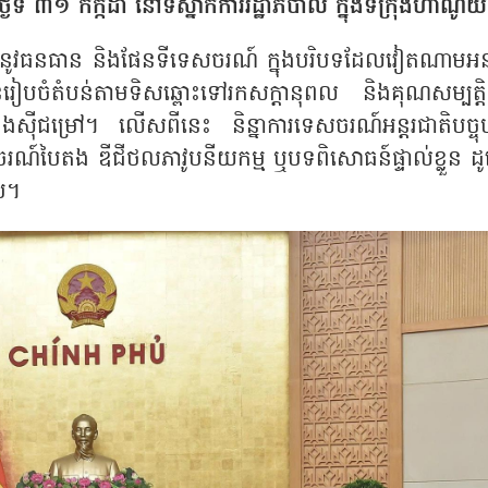
ៃទី ៣១ កក្កដា នៅទីស្នាក់ការរដ្ឋាភិបាល ក្នុងទីក្រុងហាណូ
ញនូវធនធាន និងផែនទីទេសចរណ៍ ក្នុងបរិបទដែលវៀតណាមអនុវ
ែនរៀបចំតំបន់តាមទិសឆ្ពោះទៅរកសក្តានុពល និងគុណសម្បត្តិក្
ជម្រៅ។ លើសពីនេះ និន្នាការទេសចរណ៍អន្តរជាតិបច្ចុប្ប
៍បៃតង ឌីជីថលភាវូបនីយកម្ម ឬបទពិសោធន៍ផ្ទាល់ខ្លួន ដូច្
រប។