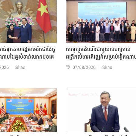
ត់ទុកសហរដ្ឋអាមេរិកជាដៃគូ
ការទូតរួមដំណើរជាមួយសហគ្រាស
ចំណោមដៃគូសំខាន់ឈានមុខគេ
ពង្រីកលំហអភិវឌ្ឍន៍សម្រាប់វៀតណា
2026
07/08/2026
ព័ត៌មាន
ព័ត៌មាន