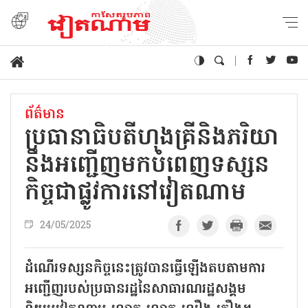
ព័ត៌មាន
ប្រធានាធិបតីហុងគ្រីនិងភរិយា
នឹងអញ្ជើញមកបំពេញទស្សន
កិច្ចជាផ្លូវការនៅវៀតណាម
24/05/2025
ដំណើរទស្សនកិច្ចនេះត្រូវបានធ្វើឡើងតបតាមការ
អញ្ជើញរបស់ប្រធានរដ្ឋនៃសាធារណរដ្ឋសង្គម