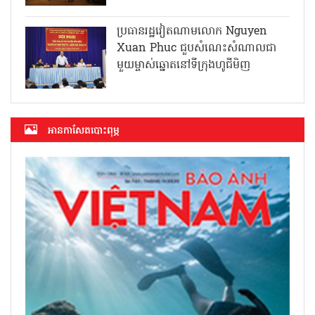
ប្រធានរដ្ឋវៀតណាមលោក Nguyen
Xuan Phuc ជួបសំណេះសំណាលជា
មួយម្ចាស់ឆ្នោតនៅទីក្រុងហូជីមិញ
អាន​កាសែត​បោះពុម្ភ