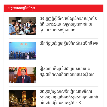
អត្ថបទអានច្រើនបំផុត
បទប្បញ្ញត្តិស្តីពីការទប់ស្កាត់ការរាតត្បាតនៃ
ជំងឺ Covid-19 សម្រាប់ប្រជាជនដែល
ចូលមកប្រទេសវៀតណាម
បើកកិច្ចប្រជុំរដ្ឋមន្ត្រីអប់រំអាស៊ានលើកទី១២
វៀតណាមនឹងរួមដៃជាមួយសហគមន៍
អន្តរជាតិកសាងពិភពលោកមានសន្តិភាព
បងប្អូនគ្រិស្តសាសនិកវៀតណាមអំណរ
សាទរបុណ្យណូអែលដ៏សុខសាន្តត្រាណក្នុង
បរិបទនៃជម្ងឺរាតត្បាតកូវីដ-១៩