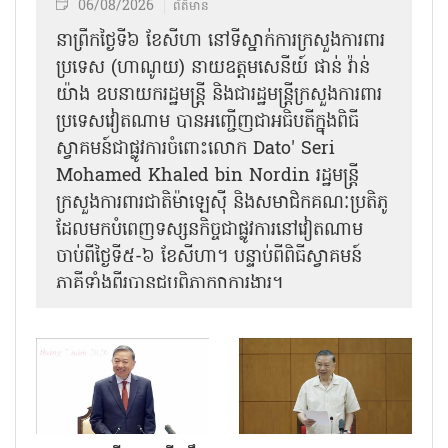
06/08/2026
ព័ត៌មាន
នា​ព្រឹកថ្ងៃទី៦ ខែសីហា នៅទីស្នាក់ការក្រសួងការពារ
ប្រទេស (ហាណូយ) នាយឧត្តមសេនីយ៍ ផាន់ វ៉ាន់
យ៉ាង ឧបនាយករដ្ឋមន្ត្រី និងជារដ្ឋមន្ត្រីក្រសួងការពារ
ប្រទេសវៀតណាម បានអញ្ជើញជាអធិបតីក្នុងពិធី
ស្វាគមន៍ជាផ្លូវការ​ចំពោះលោក Dato' Seri
Mohamed Khaled bin Nordin រដ្ឋមន្ត្រី
ក្រសួងការពារជាតិម៉ាឡេស៊ី និងសមាជិកគណៈប្រតិភូ
ដែលមកបំពេញទស្សនកិច្ចជាផ្លូវការនៅវៀតណាម
ចាប់ពីថ្ងៃទី៥-៦ ខែសីហា។ បន្ទាប់ពីពិធីស្វាគមន៍
ភាគីទាំងពីរបានជួបពិភាក្សាការងារ​។