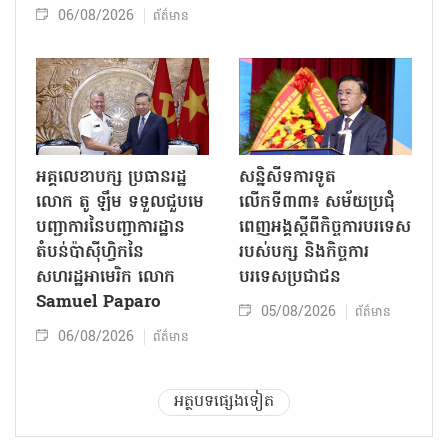
06/08/2026
ព័ត៌មាន
អគ្គលេខាបក្ស ប្រធានរដ្ឋ
សន្និសីទការទូត
លោក តូ ឡឹម ទទួលជួបមេ
លើកទី៣៣៖ សម័យប្រជុំ
បញ្ជាការនៃបញ្ជាការដ្ឋាន
ពេញអង្គស្តីពីកិច្ច​ការបរទេស
តំបន់ប៉ាស៊ីហ្វិកនៃ
របស់​បក្ស និងកិច្ច​ការ
សហរដ្ឋអាមេរិក លោក
បរទេសប្រជាជន
Samuel Paparo
05/08/2026
ព័ត៌មាន
06/08/2026
ព័ត៌មាន
អត្ថបទផ្សេងទៀត