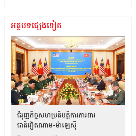
អត្ថបទផ្សេងទៀត
ជំរុញកិច្ចសហប្រតិបត្តិការការពារ
ជាតិវៀតណាម-ម៉ាឡេស៊ី