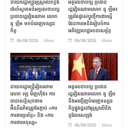
នាយករដ្ឋមន្ត្រីអូស្ត្រាលីទន្ទឹង
អគ្គលេខាបក្ស ប្រធាន
រង់ចាំស្វាគមន៍អគ្គលេខាបក្ស
រដ្ឋវៀតណាមលោក តូ ឡឹម៖
ប្រធានរដ្ឋវៀតណាម លោក
ត្រូវតែផ្លាស់ប្ដូរថ្មីការងារធ្វើ
តូ ឡឹម មកបំពេញទស្សន
ផែនការមេនិងរៀបចំការ
កិច្ច
អភិវឌ្ឍហេដ្ឋារចនាសម្ព័ន្ធ
06/08/2026
06/08/2026
ព័ត៌មាន
ព័ត៌មាន
នាយករដ្ឋមន្ត្រីវៀតណាម
អគ្គលេខាបក្ស ប្រធាន
លោក ឡេ មិញហ៊ឹង៖ ការ
រដ្ឋវៀតណាមលោក តូ ឡឹម
ធានាសន្តិសុខតាម
នឹងអញ្ជើញបំពេញទស្សន
អ៊ីនធឺណិតត្រូវតែភ្ជាប់ «ការ
កិច្ចផ្លូវរដ្ឋនៅអូស្ត្រាលីនិង
ការពារប្រព័ន្ធ» និង «ការ
នូវែលសេឡង់
ការពារមនុស្ស»
06/08/2026
ព័ត៌មាន