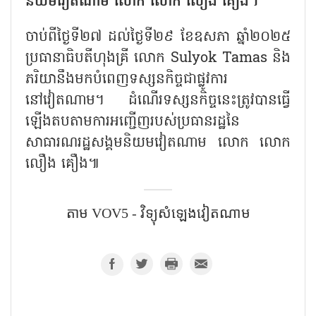
និយមវៀតណាម លោក លោក លឿង គឿង។
ចាប់ពីថ្ងៃទី២៧ ដល់ថ្ងៃទី២៩ ខែឧសភា ឆ្នាំ២០២៥
ប្រធានាធិបតីហុងគ្រី លោក
Sulyok Tamas
និង
ភរិយានឹងមកបំពេញទស្សនកិច្ចជាផ្លូវការ
នៅវៀតណាម។ ដំណើរទស្សនកិច្ចនេះត្រូវបានធ្វើ
ឡើងតបតាមការអញ្ជើញរបស់ប្រធានរដ្ឋនៃ
សាធារណរដ្ឋសង្គមនិយមវៀតណាម លោក លោក
លឿង គឿង៕
តាម VOV5 - វិទ្យុសំឡេង​វៀតណាម