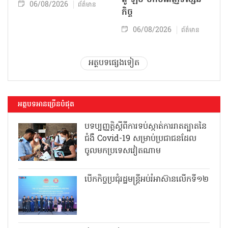
06/08/2026
ព័ត៌មាន
កិច្ច
06/08/2026
ព័ត៌មាន
អត្ថបទផ្សេងទៀត
អត្ថបទអានច្រើនបំផុត
បទប្បញ្ញត្តិស្តីពីការទប់ស្កាត់ការរាតត្បាតនៃ
ជំងឺ Covid-19 សម្រាប់ប្រជាជនដែល
ចូលមកប្រទេសវៀតណាម
បើកកិច្ចប្រជុំរដ្ឋមន្ត្រីអប់រំអាស៊ានលើកទី១២