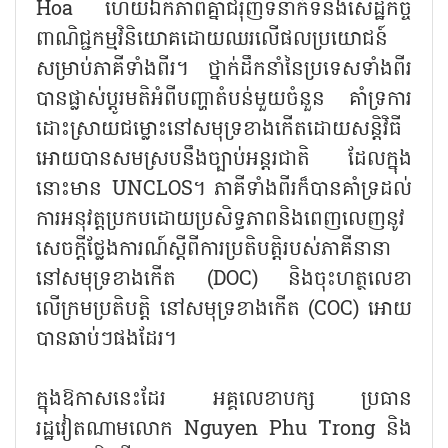
Hoa ហើយឯកភាពគ្នាជំរុញទំនាក់ទំនងសេដ្ឋកិច្ច
ពាណិជ្ជកម្មវិនិយោគដោយឈរលើផលប្រយោជន៍
សម្រាប់ភាគីទាំងពីរ។ ថ្នាក់ដឹកនាំនៃប្រទេសទាំងពីរ
បានផ្លាស់ប្ដូរមតិអំពីបញ្ហាតំបន់មួយចំនួន គាំទ្រការ
ដោះស្រាយជម្លោះនៅសមុទ្រខាងកើតដោយសន្តិវិធី
អោយបានសមស្របនឹងច្បាប់អន្តរជាតិ ដែលក្នុង
នោះមាន UNCLOS។ ភាគីទាំងពីរក៏បានគាំទ្រដល់
ការអនុវត្តប្រកបដោយប្រសិទ្ធភាពនិងពេញលេញនូវ
សេចក្ដីថ្លែងការណ៍ស្ដីពីការប្រតិបត្តិរបស់ភាគីនានា
នៅសមុទ្រខាងកើត (DOC) និងចុះហត្ថលេខា
លើក្រមប្រតិបត្តិ នៅសមុទ្រខាងកើត (COC) អោយ
បានឆាប់ៗផងដែរ។
ក្នុងឱកាសនេះដែរ អគ្គលេខាបក្ស ប្រធាន
រដ្ឋវៀតណាមលោក Nguyen Phu Trong និង