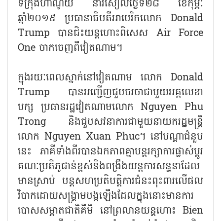
ទីក្រុងហាណូយ នារសៀលថ្ងៃទី២៨ ខែកុម្ភៈ
ឆ្នាំ២០១៩ ប្រធានាធិបតីអាមេរិកលោក Donald
Trump បានជិះយន្តហោះពិសេស Air Force
One ចាកចេញពីវៀតណាម។
ក្នុងរយៈពេលស្នាក់នៅវៀតណាម លោក Donald
Trump បានអញ្ជើញជួបចរចាជាមួយអគ្គលេខា
បក្ស ប្រធានរដ្ឋវៀតណាមលោក Nguyen Phu
Trong និងជួបសវនាការជាមួយនាយករដ្ឋមន្ត្រី
លោក Nguyen Xuan Phuc។ នៅបណ្ដាជំនួប
នេះ ភាគីទាំងពីរបានឯកភាពគ្នាបន្តរក្សាការផ្លាស់ប្ដូរ
គណៈប្រតិភូជាន់ខ្ពស់និងពង្រឹងយន្តការសន្ទនា​ដែល
មានស្រាប់ បន្តសហប្រតិបតិ្តការជំនះពុះពារលើផល
វិបាកដោយសង្គ្រាមបង្កឡើងដែលក្នុងនោះមានការ​
បោសសម្អាតជាតិគីមី នៅព្រលានយន្តហោះ Bien