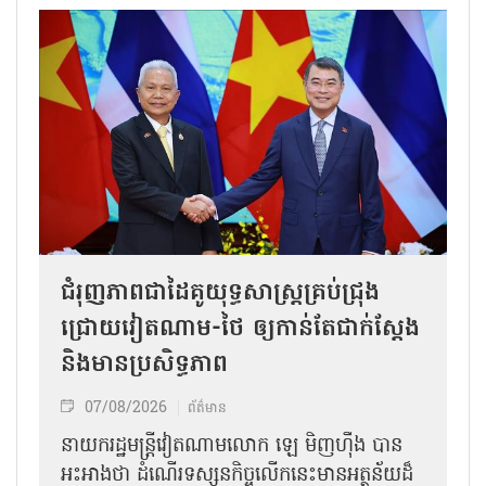
ជំរុញភាពជាដៃគូយុទ្ធសាស្ត្រគ្រប់ជ្រុង
ជ្រោយវៀតណាម-ថៃ ឲ្យកាន់តែជាក់ស្ដែង
និងមានប្រសិទ្ធភាព
07/08/2026
ព័ត៌មាន
នាយករដ្ឋមន្ត្រីវៀតណាមលោក ឡេ មិញហ៊ឹង បាន
អះអាងថា ដំណើរទស្សនកិច្ចលើកនេះមានអត្ថន័យដ៏