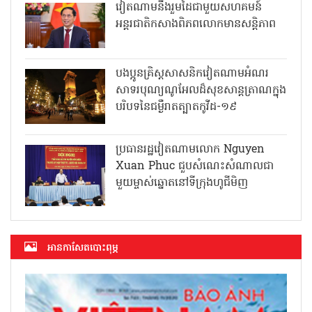
វៀតណាមនឹងរួមដៃជាមួយសហគមន៍
អន្តរជាតិកសាងពិភពលោកមានសន្តិភាព
បងប្អូនគ្រិស្តសាសនិកវៀតណាមអំណរ
សាទរបុណ្យណូអែលដ៏សុខសាន្តត្រាណក្នុង
បរិបទនៃជម្ងឺរាតត្បាតកូវីដ-១៩
ប្រធានរដ្ឋវៀតណាមលោក Nguyen
Xuan Phuc ជួបសំណេះសំណាលជា
មួយម្ចាស់ឆ្នោតនៅទីក្រុងហូជីមិញ
អាន​កាសែត​បោះពុម្ភ