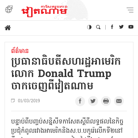
ព័ត៌មាន
ប្រធានាធិបតីសហរដ្ឋអាមេរិក
លោក Donald Trump
ចាកចេញពីវៀតណាម
01/03/2019
បន្ទាប់ពីបញ្ចប់សន្និសីទកាសែតស្ដីពីលទ្ធផលនៃកិច្ច
ប្រជុំកំពូលរវាងអាមេរិកនិងស.ប.បកូរ៉េលើកទី២នៅ