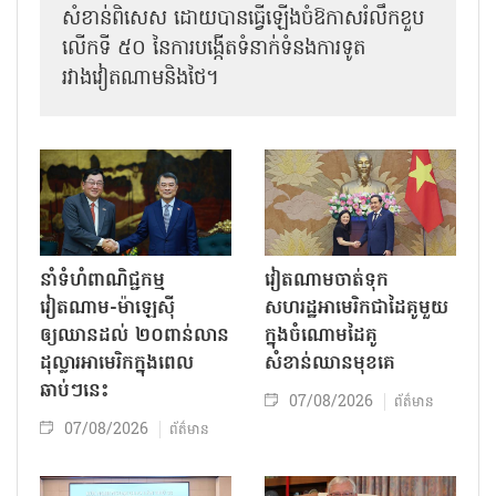
សំខាន់ពិសេស ដោយបានធ្វើឡើងចំឱកាសរំលឹកខួប
លើកទី ៥០ នៃការបង្កើតទំនាក់ទំនងការទូត
រវាងវៀតណាមនិងថៃ។
នាំទំហំពាណិជ្ជកម្ម
វៀតណាមចាត់ទុក
វៀតណាម-ម៉ាឡេស៊ី
សហរដ្ឋអាមេរិកជាដៃគូមួយ
ឲ្យឈានដល់ ២០ពាន់លាន
ក្នុងចំណោមដៃគូ
ដុល្លារអាមេរិកក្នុងពេល
សំខាន់ឈានមុខគេ
ឆាប់ៗនេះ
07/08/2026
ព័ត៌មាន
07/08/2026
ព័ត៌មាន