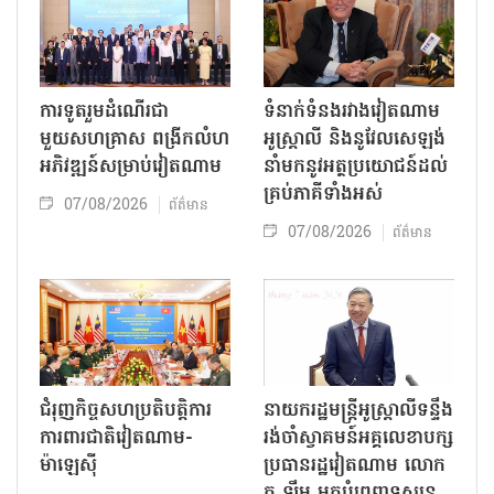
ការទូតរួមដំណើរជា
ទំនាក់ទំនងរវាងវៀតណាម
មួយសហគ្រាស ពង្រីកលំហ
អូស្ត្រាលី និងនូវែលសេឡង់
អភិវឌ្ឍន៍សម្រាប់វៀតណាម
នាំមកនូវអត្ថប្រយោជន៍ដល់
គ្រប់ភាគីទាំងអស់
07/08/2026
ព័ត៌មាន
07/08/2026
ព័ត៌មាន
ជំរុញកិច្ចសហប្រតិបត្តិការ
នាយករដ្ឋមន្ត្រីអូស្ត្រាលីទន្ទឹង
ការពារជាតិវៀតណាម-
រង់ចាំស្វាគមន៍អគ្គលេខាបក្ស
ម៉ាឡេស៊ី
ប្រធានរដ្ឋវៀតណាម លោក
តូ ឡឹម មកបំពេញទស្សន