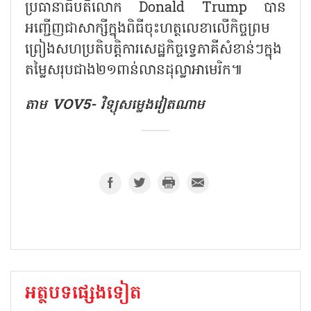
ប្រធានាធិបតីលោក Donald Trump បាន
អញ្ជើញជាសាក្សីក្នុងពិធីចុះហត្ថលេខាលើកិច្ចព្រម
ព្រៀងសហប្រតិបតិ្តការសេដ្ឋកិច្ចទ្វេភាគីសំខាន់ៗក្នុង
តម្លៃសរុបជាង២១ពាន់លានដុល្លាអាមេរិក៕
តាម VOV5- វិទ្យុសម្លេងវៀតណាម
អត្ថបទផ្សេងទៀត