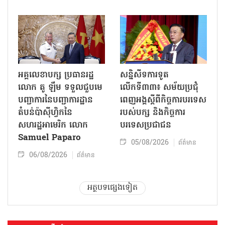
អគ្គលេខាបក្ស ប្រធានរដ្ឋ
សន្និសីទការទូត
លោក តូ ឡឹម ទទួលជួបមេ
លើកទី៣៣៖ សម័យប្រជុំ
បញ្ជាការនៃបញ្ជាការដ្ឋាន
ពេញអង្គស្តីពីកិច្ច​ការបរទេស
តំបន់ប៉ាស៊ីហ្វិកនៃ
របស់​បក្ស និងកិច្ច​ការ
សហរដ្ឋអាមេរិក លោក
បរទេសប្រជាជន
Samuel Paparo
05/08/2026
ព័ត៌មាន
06/08/2026
ព័ត៌មាន
អត្ថបទផ្សេងទៀត