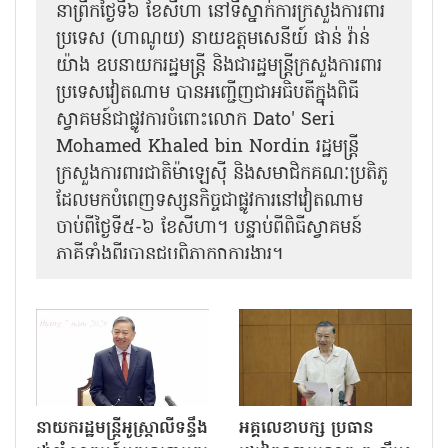
នា​ព្រឹកថ្ងៃទី៦ ខែសីហា នៅទីស្នាក់ការក្រសួងការពារ
ប្រទេស (ហាណូយ) នាយឧត្តមសេនីយ៍ ផាន់ វ៉ាន់
យ៉ាង ឧបនាយករដ្ឋមន្ត្រី និងជារដ្ឋមន្ត្រីក្រសួងការពារ
ប្រទេសវៀតណាម បានអញ្ជើញជាអធិបតីក្នុងពិធី
ស្វាគមន៍ជាផ្លូវការ​ចំពោះលោក Dato' Seri
Mohamed Khaled bin Nordin រដ្ឋមន្ត្រី
ក្រសួងការពារជាតិម៉ាឡេស៊ី និងសមាជិកគណៈប្រតិភូ
ដែលមកបំពេញទស្សនកិច្ចជាផ្លូវការនៅវៀតណាម
ចាប់ពីថ្ងៃទី៥-៦ ខែសីហា។ បន្ទាប់ពីពិធីស្វាគមន៍
ភាគីទាំងពីរបានជួបពិភាក្សាការងារ​។
នាយករដ្ឋមន្ត្រីអូស្ត្រាលីទន្ទឹង
អគ្គលេខាបក្ស ប្រធាន