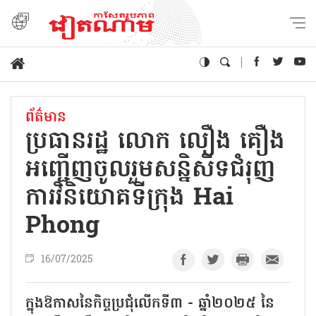
ព័ត៌មាន
ប្រធានរដ្ឋ លោក លឿង គឿង
អញ្ជើញចូលរួមសន្និសីទជំរុញ
ការវិនិយោគទីក្រុង Hai
Phong
16/07/2025
ក្នុងឱកាសនៃកិច្ចប្រជុំលើកទី៣ - ឆ្នាំ២០២៥ នៃ