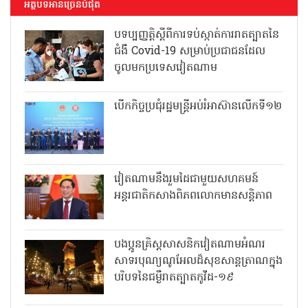
អត្ថបទអានច្រើនបំផុត
បទប្បញ្ញត្តិស្តីពីការទប់ស្កាត់ការរាតត្បាតនៃ
ជំងឺ Covid-19 សម្រាប់ប្រជាជនដែល
ចូលមកប្រទេសវៀតណាម
បើកកិច្ចប្រជុំរដ្ឋមន្ត្រីអប់រំអាស៊ានលើកទី១២
វៀតណាមនឹងរួមដៃជាមួយសហគមន៍
អន្តរជាតិកសាងពិភពលោកមានសន្តិភាព
បងប្អូនគ្រិស្តសាសនិកវៀតណាមអំណរ
សាទរបុណ្យណូអែលដ៏សុខសាន្តត្រាណក្នុង
បរិបទនៃជម្ងឺរាតត្បាតកូវីដ-១៩