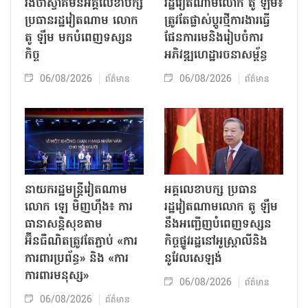
រង់ចាំស្វាគមន៍អគ្គលេខាបក្ស
រដ្ឋវៀតណាមលោក តូ ឡឹម៖
ប្រធានរដ្ឋវៀតណាម លោក
ត្រូវតែផ្លាស់ប្ដូរថ្មីការងារធ្វើ
តូ ឡឹម មកបំពេញទស្សន
ផែនការមេនិងរៀបចំការ
កិច្ច
អភិវឌ្ឍហេដ្ឋារចនាសម្ព័ន្ធ
06/08/2026
06/08/2026
ព័ត៌មាន
ព័ត៌មាន
នាយករដ្ឋមន្ត្រីវៀតណាម
អគ្គលេខាបក្ស ប្រធាន
លោក ឡេ មិញហ៊ឹង៖ ការ
រដ្ឋវៀតណាមលោក តូ ឡឹម
ធានាសន្តិសុខតាម
នឹងអញ្ជើញបំពេញទស្សន
អ៊ីនធឺណិតត្រូវតែភ្ជាប់ «ការ
កិច្ចផ្លូវរដ្ឋនៅអូស្ត្រាលីនិង
ការពារប្រព័ន្ធ» និង «ការ
នូវែលសេឡង់
ការពារមនុស្ស»
06/08/2026
ព័ត៌មាន
06/08/2026
ព័ត៌មាន