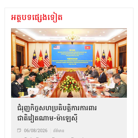
អត្ថបទផ្សេងទៀត
ជំរុញកិច្ចសហប្រតិបត្តិការការពារ
ជាតិវៀតណាម-ម៉ាឡេស៊ី
06/08/2026
ព័ត៌មាន