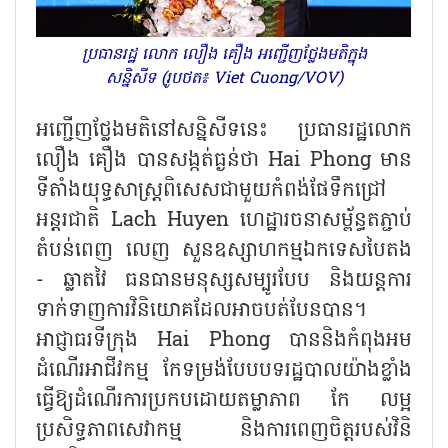
ប្រធានរដ្ឋ លោក លឿង គឿង អញ្ជើញថ្លែងមតិក្នុង
សន្និសីទ (រូបថត៖ Viet Cuong/VOV)
អញ្ជើញថ្លែងមតិនៅសន្និសីទនេះ ប្រធានរដ្ឋលោក
លឿង គឿង បានសង្កត់ធ្ងន់ថា
Hai Phong
មាន
ទីតាំងយុទ្ធសាស្ត្រពិសេសជាមួយកំពង់ផែទឹកជ្រៅ
អន្តរជាតិ
Lach Huyen
ហេដ្ឋារចនាសម្ព័ន្ធតភ្ជាប់
តំបន់ពេញ លេញ សួនឧស្សាហកម្មឯកទេសបៃតង
- ឆ្លាតវៃ ធនធានមនុស្សសម្បូរបែប និងយន្តការ
ទាក់ទាញការវិនិយោគដែលអាចបត់បែនបាន។
អាជ្ញាធរទីក្រុង
Hai Phong
បាននិងកំពុងអម
ដំណើរអាជីវកម្ម កែទម្រង់បែបបទរដ្ឋបាលយ៉ាងខ្លាំង
ធ្វើឱ្យដំណើរការប្រកបដោយតម្លាភាព កែ លម្អ
ប្រសិទ្ធភាពសេវាកម្ម និងការពេញចិត្តរបស់វិនិ