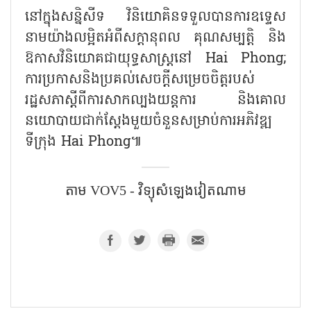
នៅក្នុងសន្និសីទ វិនិយោគិនទទួលបានការឧទ្ទេស
នាមយ៉ាងលម្អិតអំពីសក្តានុពល គុណសម្បត្តិ និង
ឱកាសវិនិយោគជាយុទ្ធសាស្ត្រនៅ
Hai Phong;
ការប្រកាសនិងប្រគល់សេចក្តីសម្រេចចិត្តរបស់
រដ្ឋសភាស្តីពីការសាកល្បងយន្តការ និងគោល
នយោបាយជាក់ស្តែងមួយចំនួនសម្រាប់ការអភិវឌ្ឍ
ទីក្រុង
Hai Phong
៕
តាម VOV5 - វិទ្យុសំឡេង​វៀតណាម