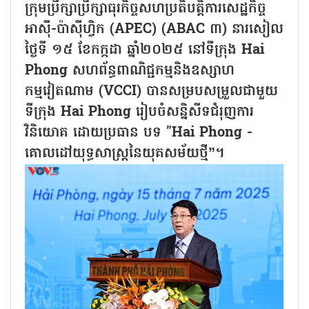
ក្រុមប្រឹក្សាប្រឹក្សាធុរកិច្ចសហប្រតិបត្តិការសេដ្ឋកិច្ច
អាស៊ី-ប៉ាស៊ីហ្វិក (APEC) (ABAC ៣) នារសៀល
ថ្ងៃទី ១៥ ខែកក្កដា ឆ្នាំ២០២៥ នៅទីក្រុង Hai
Phong សហព័ន្ធពាណិជ្ជកម្មនិងឧស្សាហ
កម្មវៀតណាម (VCCI) បានសម្របសម្រួលជាមួយ
ទីក្រុង Hai Phong រៀបចំសន្និសីទជំរុញការ
វិនិយោគ ដោយប្រធាន បទ "Hai Phong -
គោលដៅយុទ្ធសាស្ត្រនៃយុគសម័យថ្មី”។