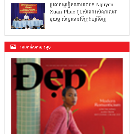
ប្រធានរដ្ឋវៀតណាមលោក Nguyen
Xuan Phuc ជួបសំណេះសំណាលជា
មួយម្ចាស់ឆ្នោតនៅទីក្រុងហូជីមិញ
អាន​កាសែត​បោះពុម្ភ