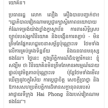
យោគិន។
ប្រធានរដ្ឋ លោក លឿង គឿងបានបញ្ជាក់ថា៖
“
រដ្ឋាភិបាលវៀតណាមប្តេជ្ញារក្សាស្ថិរភាពនយោបាយ
កំណែទម្រង់យ៉ាងខ្លាំងក្លាស្ថាប័ន ការពារសិទ្ធិស្រប
ច្បាប់របស់អ្នកវិនិយោគ និងបង្កើនការតភ្ជាប់ - មិន
ត្រឹមតែផ្នែកហេដ្ឋារចនាសម្ព័ន្ធប៉ុណ្ណោះទេ ថែមទាំង
លើការគ្រប់គ្រងទិន្នន័យ និងធនធានមនុស្ស
ផងដែរ។ ថ្ងៃនេះ ក្នុងព្រឹត្តិការណ៍ដ៏ឧឡារិកនេះ ខ្ញុំ
សង្ឃឹម ថា វិនិយោគិនមិនត្រឹមតែមានអារម្មណ៍ដោយ
ផ្ទាល់នូវមិត្តភាពប៉ុណ្ណោះទេ ប៉ុន្តែថែមទាំងមើល
ឃើញនូវចក្ខុវិស័យ ការប្តេជ្ញាចិត្ត សេចក្តីប្រាថ្នា និង
ឱកាសសហប្រតិបត្តិការដ៏មានសក្តានុពលរបស់
អាជ្ញាធរទីក្រុង
Hai Phong
និងរបស់វៀតណាម
ផងដែរ
”
។