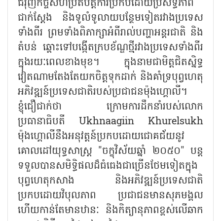
ជំរុញកិច្ចសហប្រតិបត្តិការប្រកបដោយប្រសិទ្ធភាព
ជាក់ស្ដែង និងទូលំទូលាយបន្ថែមទៀតរវាងប្រទេស
ទាំងពីរ ព្រមទាំងពិភាក្សាអំពីរាល់បញ្ហាអន្តរជាតិ និង
តំបន់ ឆ្ពោះទៅបង្កើតក្របខ័ណ្ឌថ្មីរវាងប្រទេសទាំងពីរ
ក្នុងរយៈពេលខាងមុខ។ ក្នុងនាមជាមិត្តជិតស្និទ្ធ
វៀតណាមតែងតែយកចិត្តទុកដាក់ និងគាំទ្របុព្វហេតុ
អភិវឌ្ឍន៍ប្រទេសជាតិរបស់ប្រជាជនម៉ុងហ្គោលី។
ខ្ញុំជឿជាក់ថា ក្រោមការដឹកនាំរបស់លោក
ប្រធានាធិបតី Ukhnaagiin Khurelsukh
ម៉ុងហ្គោលីនឹងអនុវត្តន៍ប្រកបដោយជោគជ័យនូវ
គោលដៅយុទ្ធសាស្ត្រ "ចក្ខុវិស័យឆ្នាំ ២០៥០" បន្ត
ទទួលបានសមិទ្ធិផលដ៏ធំធេងជាច្រើនថែមទៀតក្នុង
បុព្វហេតុកសាង និងអភិវឌ្ឍន៍ប្រទេសជាតិ
ប្រកបដោយវិបុលភាព ប្រជាជនមានសុភមង្គល
ហើយកាន់តែមានឋានៈ និងកិត្យានុភាពខ្ពស់លើឆាក