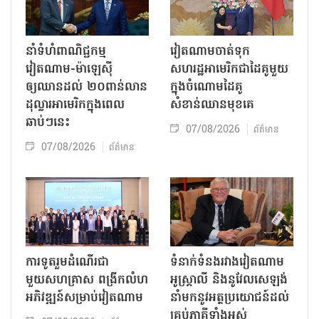
នាំទំហំពាណិជ្ជកម្ម
វៀតណាមចាត់ទុក
វៀតណាម-ម៉ាឡេស៊ី
សហរដ្ឋអាមេរិកជាដៃគូមួយ
ឲ្យឈានដល់ ២០ពាន់លាន
ក្នុងចំណោមដៃគូ
ដុល្លារអាមេរិកក្នុងពេល
សំខាន់ឈានមុខគេ
ឆាប់ៗនេះ
07/08/2026
ព័ត៌មាន
07/08/2026
ព័ត៌មាន
ការទូតរួមដំណើរជា
ទំនាក់ទំនងរវាងវៀតណាម
មួយសហគ្រាស ពង្រីកលំហ
អូស្ត្រាលី និងនូវែលសេឡង់
អភិវឌ្ឍន៍សម្រាប់វៀតណាម
នាំមកនូវអត្ថប្រយោជន៍ដល់
គ្រប់ភាគីទាំងអស់