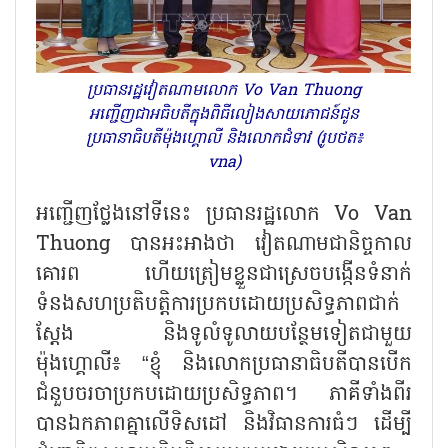
ប្រធានរដ្ឋវៀតណាមលោក Vo Van Thuong
អញ្ជើញជាអធិបតីក្នុងពិធីលៀងសាយភោជន៍ជូន
ប្រធានាធិបតីម៉ុងហ្គោលី និងលោកជំទាវ (រូបថត៖
vna)
អញ្ជើញថ្លែងនៅទីនេះ ប្រធានរដ្ឋលោក Vo Van
Thuong បានអះអាងថា វៀតណាមជានិច្ចកាល
គោរព ហើយត្រៀមខ្លួនជាស្រេចបង្កើនទំនាក់
ទំនងសហប្រតិបត្តិការប្រកបដោយប្រសិទ្ធភាពជាក់
ស្ដែង និងទូលំទូលាយបន្ថែមទៀតជាមួយ
ម៉ុងហ្គោលី៖ “ខ្ញុំ និងលោកប្រធានាធិបតីបានបើក
ជំនួបចរចាប្រកបដោយប្រសិទ្ធភាព។ ភាគីទាំងពីរ
បានឯកភាពគ្នាលើទិសដៅ និងវិធានការធំៗ ដើម្បី