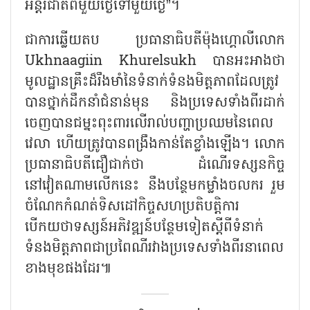
អន្តរជាតិពីមួយថ្ងៃទៅមួយថ្ងៃ”។
ជាការឆ្លើយតប ប្រធានាធិបតីម៉ុងហ្គោលីលោក
Ukhnaagiin Khurelsukh បានអះអាងថា
មូលដ្ឋានគ្រឹះដ៏រឹងមាំនៃទំនាក់ទំនងមិត្តភាពដែលត្រូវ
បានថ្នាក់ដឹកនាំជំនាន់មុន និងប្រទេសទាំងពីរដាក់
ចេញបានជម្នះពុះពារលើរាល់បញ្ហាប្រឈមនៃពេល
វេលា ហើយត្រូវបានពង្រឹងកាន់តែខ្លាំងឡើង។ លោក
ប្រធានាធិបតីជឿជាក់ថា ដំណើរទស្សនកិច្ច
នៅវៀតណាមលើកនេះ នឹងបន្ថែមកម្លាំងចលករ រួម
ចំណែកកំណត់ទិសដៅកិច្ចសហប្រតិបត្តិការ
បើកយថាទស្សន៍អភិវឌ្ឍន៍បន្ថែមទៀតស្ដីពីទំនាក់
ទំនងមិត្តភាពជាប្រពៃណីរវាងប្រទេសទាំងពីរនាពេល
ខាងមុខផងដែរ៕