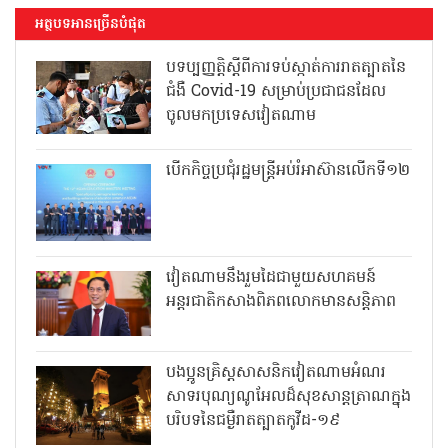
អត្ថបទអានច្រើនបំផុត
បទប្បញ្ញត្តិស្តីពីការទប់ស្កាត់ការរាតត្បាតនៃ
ជំងឺ Covid-19 សម្រាប់ប្រជាជនដែល
ចូលមកប្រទេសវៀតណាម
បើកកិច្ចប្រជុំរដ្ឋមន្ត្រីអប់រំអាស៊ានលើកទី១២
វៀតណាមនឹងរួមដៃជាមួយសហគមន៍
អន្តរជាតិកសាងពិភពលោកមានសន្តិភាព
បងប្អូនគ្រិស្តសាសនិកវៀតណាមអំណរ
សាទរបុណ្យណូអែលដ៏សុខសាន្តត្រាណក្នុង
បរិបទនៃជម្ងឺរាតត្បាតកូវីដ-១៩