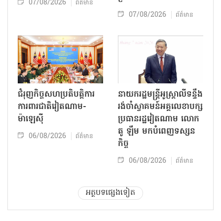
07/08/2026
ព័ត៌មាន
07/08/2026
ព័ត៌មាន
ជំរុញកិច្ចសហប្រតិបត្តិការ
នាយករដ្ឋមន្ត្រីអូស្ត្រាលីទន្ទឹង
ការពារជាតិវៀតណាម-
រង់ចាំស្វាគមន៍អគ្គលេខាបក្ស
ម៉ាឡេស៊ី
ប្រធានរដ្ឋវៀតណាម លោក
តូ ឡឹម មកបំពេញទស្សន
06/08/2026
ព័ត៌មាន
កិច្ច
06/08/2026
ព័ត៌មាន
អត្ថបទផ្សេងទៀត