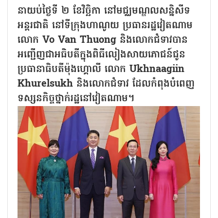
នាយប់ថ្ងៃទី ២ ខែវិច្ឆិកា នៅមជ្ឈមណ្ឌលសន្និសីទ
អន្តរជាតិ នៅទីក្រុងហាណូយ ប្រធានរដ្ឋវៀតណាម
លោក Vo Van Thuong និងលោកជំទាវបាន
អញ្ជើញជាអធិបតីក្នុងពិធីលៀងសាយភោជន៍ជូន
ប្រធានាធិបតីម៉ុងហ្គោលី លោក Ukhnaagiin
Khurelsukh និងលោកជំទាវ ដែលកំពុងបំពេញ
ទស្សនកិច្ចថ្នាក់រដ្ឋនៅវៀតណាម។