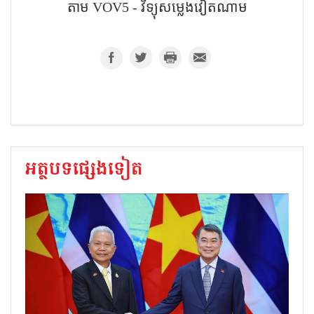
តាម​ VOV5 - វិទ្យុសម្លេងវៀតណាម
អត្ថបទផ្សេងទៀត