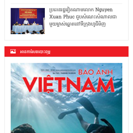
ប្រធានរដ្ឋវៀតណាមលោក Nguyen
Xuan Phuc ជួបសំណេះសំណាលជា
មួយម្ចាស់ឆ្នោតនៅទីក្រុងហូជីមិញ
អាន​កាសែត​បោះពុម្ភ