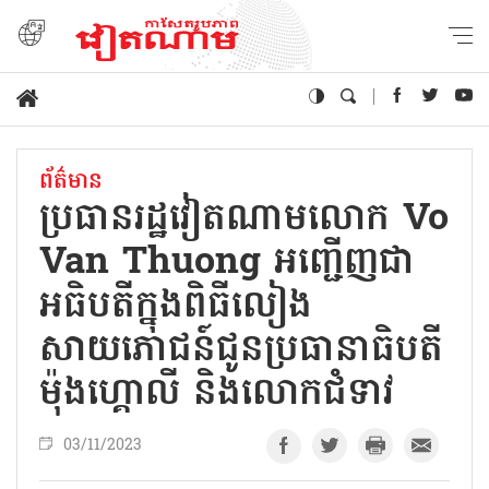
ព័ត៌មាន
ប្រធានរដ្ឋវៀតណាមលោក Vo
Van Thuong​ អញ្ជើញ​ជា
អធិបតី​ក្នុងពិធី​លៀង
សាយភោជន៍ជូនប្រធានាធិបតី
ម៉ុងហ្គោលី និងលោកជំទាវ
03/11/2023