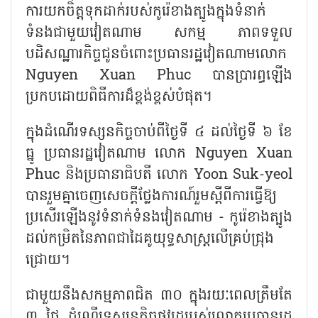
ការយកចិតុ្តទុកដាក់របស់កូរ៉េខាងត្បូងក្នុងទំនាក់
ទំនងជាមួយវៀតណាម សកម្ម ភាពទទួល
បដិសណ្ឋារកិច្ចជូនចំពោះប្រធានរដ្ឋវៀតណាមលោក
Nguyen Xuan Phuc
បានប្រារព្ធឡើង
ប្រកបដោយពិធីការដ៏ខ្ពង់ខ្ពស់បំផុត។
ក្នុងដំណើរទស្សនកិច្ចចាប់ពីថ្ងៃទី ៤ ដល់ថ្ងៃទី ៦ ខែ
ធ្នូ ប្រធានរដ្ឋវៀតណាម លោក
Nguyen Xuan
Phuc
និងប្រធានាធិបតី លោក
Yoon Suk-yeol
បានរួមគ្នាចេញសេចក្តីថ្លែងការណ៍រួមស្តីពីការធ្វើឱ្យ
ប្រសើរឡើងនូវទំនាក់ទំនងវៀតណាម - កូរ៉េខាងត្បូង
ដល់កម្រិតនៃភាពជាដៃគូយុទ្ធសាស្ត្រលើគ្រប់ជ្រុង
ជ្រោយ។
ជាមួយនឹងសកម្មភាពជិត ៣០ ក្នុងរយៈពេលត្រឹមតែ
៣ ថ្ងៃ ដំណើរទស្សនកិច្ចផ្លូវរដ្ឋរបស់លោកប្រធានរដ្ឋ