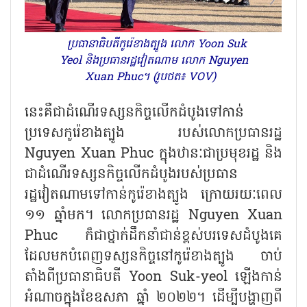
ប្រធានាធិបតីកូរ៉េខាងត្បូង លោក Yoon Suk
Yeol និងប្រធានរដ្ឋវៀតណាម លោក Nguyen
Xuan Phuc។ (រូបថត៖ VOV)
នេះគឺជាដំណើរទស្សនកិច្ចលើកដំបូងទៅកាន់
ប្រទេសកូរ៉េខាងត្បូង របស់លោកប្រធានរដ្ឋ
Nguyen Xuan Phuc
ក្នុងឋានៈជាប្រមុខរដ្ឋ និង
ជាដំណើរទស្សនកិច្ចលើកដំបូងរបស់ប្រធាន
រដ្ឋវៀតណាមទៅកាន់កូរ៉េខាងត្បូង ក្រោយរយៈពេល
១១ ឆ្នាំមក។ លោកប្រធានរដ្ឋ
Nguyen Xuan
Phuc
ក៏ជាថ្នាក់ដឹកនាំជាន់ខ្ពស់បរទេសដំបូងគេ
ដែលមកបំពេញទស្សនកិច្ចនៅកូរ៉េខាងត្បូង ចាប់
តាំងពីប្រធានាធិបតី
Yoon Suk-yeol
ឡើងកាន់
អំណាចក្នុងខែឧសភា ឆ្នាំ ២០២២។ ដើម្បីបង្ហាញពី