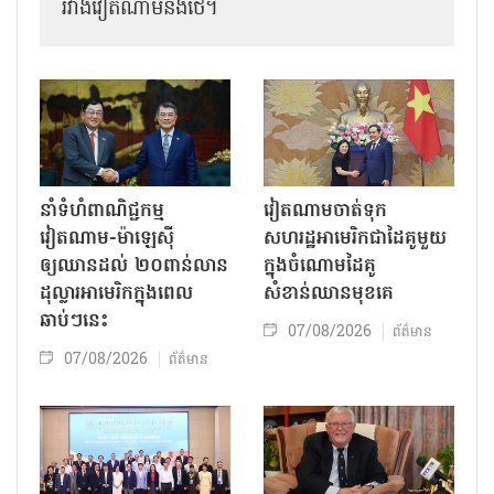
រវាងវៀតណាមនិងថៃ។
នាំទំហំពាណិជ្ជកម្ម
វៀតណាមចាត់ទុក
វៀតណាម-ម៉ាឡេស៊ី
សហរដ្ឋអាមេរិកជាដៃគូមួយ
ឲ្យឈានដល់ ២០ពាន់លាន
ក្នុងចំណោមដៃគូ
ដុល្លារអាមេរិកក្នុងពេល
សំខាន់ឈានមុខគេ
ឆាប់ៗនេះ
07/08/2026
ព័ត៌មាន
07/08/2026
ព័ត៌មាន