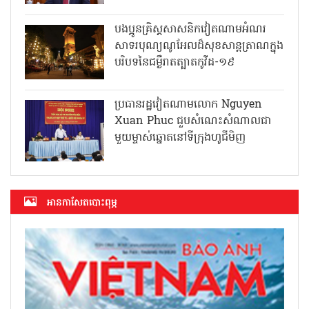
បងប្អូនគ្រិស្តសាសនិកវៀតណាមអំណរ
សាទរបុណ្យណូអែលដ៏សុខសាន្តត្រាណក្នុង
បរិបទនៃជម្ងឺរាតត្បាតកូវីដ-១៩
ប្រធានរដ្ឋវៀតណាមលោក Nguyen
Xuan Phuc ជួបសំណេះសំណាលជា
មួយម្ចាស់ឆ្នោតនៅទីក្រុងហូជីមិញ
អាន​កាសែត​បោះពុម្ភ