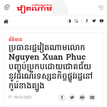
ព័ត៌មាន
ប្រធានរដ្ឋវៀតណាមលោក
Nguyen Xuan Phuc
បញ្ចប់ប្រកបដោយជោគជ័យ
នូវដំណើរទស្សនកិច្ចផ្លូវរដ្ឋនៅ
កូរ៉េខាងត្បូង
08/12/2022