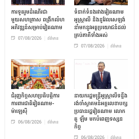
ការទូតរួមដំណើរជា
ទំនាក់ទំនងរវាងវៀតណាម
មួយសហគ្រាស ពង្រីកលំហ
អូស្ត្រាលី និងនូវែលសេឡង់
អភិវឌ្ឍន៍សម្រាប់វៀតណាម
នាំមកនូវអត្ថប្រយោជន៍ដល់
គ្រប់ភាគីទាំងអស់
07/08/2026
ព័ត៌មាន
07/08/2026
ព័ត៌មាន
ជំរុញកិច្ចសហប្រតិបត្តិការ
នាយករដ្ឋមន្ត្រីអូស្ត្រាលីទន្ទឹង
ការពារជាតិវៀតណាម-
រង់ចាំស្វាគមន៍អគ្គលេខាបក្ស
ម៉ាឡេស៊ី
ប្រធានរដ្ឋវៀតណាម លោក
តូ ឡឹម មកបំពេញទស្សន
06/08/2026
ព័ត៌មាន
កិច្ច
06/08/2026
ព័ត៌មាន