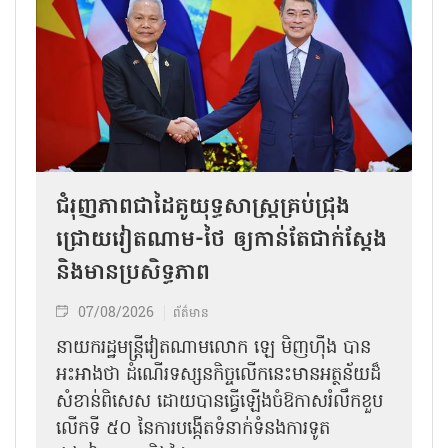
ជំរុញភាពជាដៃគូយុទ្ធសាស្ត្រគ្រប់ជ្រុង
ជ្រោយវៀតណាម-ថៃ ឲ្យកាន់តែជាក់ស្ដែង
និងមានប្រសិទ្ធភាព
07/08/2026
ព័ត៌មាន
នាយករដ្ឋមន្ត្រីវៀតណាមលោក ឡេ មិញហ៊ឹង បាន
អះអាងថា ដំណើរទស្សនកិច្ចលើកនេះមានអត្ថន័យដ៏
សំខាន់ពិសេស ដោយបានធ្វើឡើងចំឱកាសរំលឹកខួប
លើកទី ៥០ នៃការបង្កើតទំនាក់ទំនងការទូត