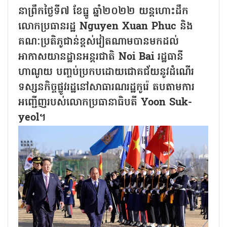
នាព្រឹកថ្ងៃទី៧ ខែធ្នូ ឆ្នាំ២០២២ យន្តហោះដឹក
លោកប្រធានរដ្ឋ Nguyen Xuan Phuc និង
គណៈប្រតិភូជាន់ខ្ពស់វៀតណាមបានមកដល់
អាកាសយានដ្ឋានអន្តរជាតិ Noi Bai រដ្ឋធានី
ហាណូយ បញ្ចប់ប្រកបដោយជោគជ័យនូវដំណើរ
ទស្សនកិច្ចផ្លូវរដ្ឋនៅសាធារណរដ្ឋកូរ៉េ តបតាមការ
អញ្ជើញរបស់លោកប្រធានាធិបតី Yoon Suk-
yeol។