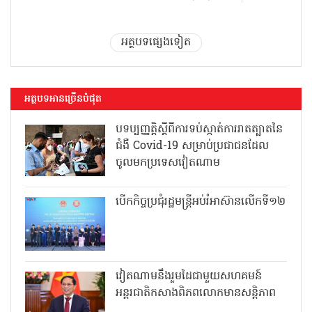
អត្ថបទផ្សេងទៀត
អត្ថបទអានច្រើនបំផុត
បទប្បញ្ញត្តិស្តីពីការទប់ស្កាត់ការរាតត្បាតនៃ
ជំងឺ Covid-19 សម្រាប់ប្រជាជនដែល
ចូលមកប្រទេសវៀតណាម
បើកកិច្ចប្រជុំរដ្ឋមន្ត្រីអប់រំអាស៊ានលើកទី១២
វៀតណាមនឹងរួមដៃជាមួយសហគមន៍
អន្តរជាតិកសាងពិភពលោកមានសន្តិភាព