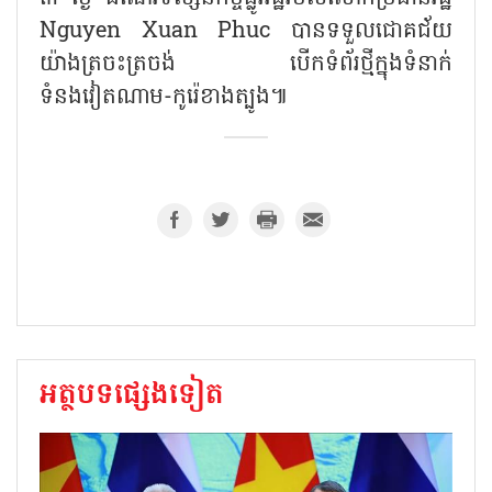
Nguyen Xuan Phuc
បានទទួលជោគជ័យ
យ៉ាងត្រចះត្រចង់ បើកទំព័រថ្មីក្នុងទំនាក់
ទំនងវៀតណាម-កូរ៉េខាងត្បូង៕
អត្ថបទផ្សេងទៀត