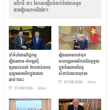
លើកទី ៥០ នៃការបង្កើតទំនាក់ទំនងការទូត
រវាងវៀតណាមនិងថៃ។
នាំទំហំពាណិជ្ជកម្ម
វៀតណាមចាត់ទុក
វៀតណាម-ម៉ាឡេស៊ី
សហរដ្ឋអាមេរិកជាដៃគូមួយ
ឲ្យឈានដល់ ២០ពាន់លាន
ក្នុងចំណោមដៃគូ
ដុល្លារអាមេរិកក្នុងពេល
សំខាន់ឈានមុខគេ
ឆាប់ៗនេះ
07/08/2026
ព័ត៌មាន
07/08/2026
ព័ត៌មាន