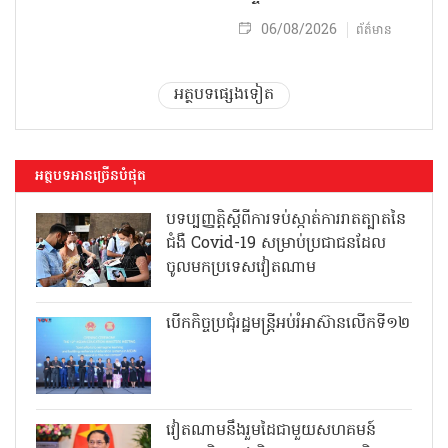
06/08/2026
ព័ត៌មាន
អត្ថបទផ្សេងទៀត
អត្ថបទអានច្រើនបំផុត
បទប្បញ្ញត្តិស្តីពីការទប់ស្កាត់ការរាតត្បាតនៃ
ជំងឺ Covid-19 សម្រាប់ប្រជាជនដែល
ចូលមកប្រទេសវៀតណាម
បើកកិច្ចប្រជុំរដ្ឋមន្ត្រីអប់រំអាស៊ានលើកទី១២
វៀតណាមនឹងរួមដៃជាមួយសហគមន៍