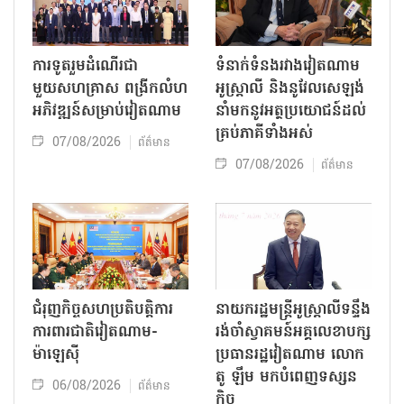
ការទូតរួមដំណើរជា
ទំនាក់ទំនងរវាងវៀតណាម
មួយសហគ្រាស ពង្រីកលំហ
អូស្ត្រាលី និងនូវែលសេឡង់
អភិវឌ្ឍន៍សម្រាប់វៀតណាម
នាំមកនូវអត្ថប្រយោជន៍ដល់
គ្រប់ភាគីទាំងអស់
07/08/2026
ព័ត៌មាន
07/08/2026
ព័ត៌មាន
ជំរុញកិច្ចសហប្រតិបត្តិការ
នាយករដ្ឋមន្ត្រីអូស្ត្រាលីទន្ទឹង
ការពារជាតិវៀតណាម-
រង់ចាំស្វាគមន៍អគ្គលេខាបក្ស
ម៉ាឡេស៊ី
ប្រធានរដ្ឋវៀតណាម លោក
តូ ឡឹម មកបំពេញទស្សន
06/08/2026
ព័ត៌មាន
កិច្ច