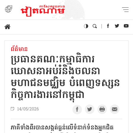
ព័ត៌មាន
ប្រធានគណៈកម្មាធិការ
ឃោសនាអប់រំនិងចលនា
មហាជនមជ្ឈិម បំពេញទស្សន
កិច្ចការងារនៅកម្ពុជា
14/05/2026
ភាគីទាំងពីរបានសង្កត់ធ្ងន់លើទំនាក់ទំនងអ្នកជិត