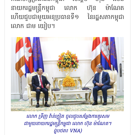
នាយករដ្ឋមន្ត្រីកម្ពុជា លោក ហ៊ុន ម៉ាណែត
ហើយជួបជាមួយអនុប្រធានទី១ នៃរដ្ឋសភាកម្ពុជា
លោក ជាម យៀប។
លោក ទ្រីញ វ៉ាន់ក្វៀត ចូលជួបសម្ដែងការគួរសម
ជាមួយនាយករដ្ឋមន្ត្រីកម្ពុជា លោក ហ៊ុន ម៉ាណែត។
(រូបថត៖ VNA)