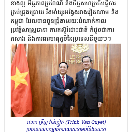
ខាងល្អ មិត្តភាពប្រពៃណី និងកិច្ចសហប្រតិបត្តិការ
គ្រប់ជ្រុងជ្រោយ រឹងមាំយូរអង្វែងរវាងវៀតណាម និង
កម្ពុជា ដែលបានពូនជ្រុំតាមរយៈដំណាក់កាល
ប្រវត្តិសាស្ត្រនានា ការតស៊ូរំដោះជាតិ ក៏ដូចជាការ
កសាង និងការពារមាតុភូមិនៃប្រទេសនីមួយៗ។
លោក ទ្រីញ វ៉ាន់ក្វៀត (Trinh Van Quyet)
ប្រធានគណៈកម្មាធិការឃោសនាអប់រំនិងចលនា