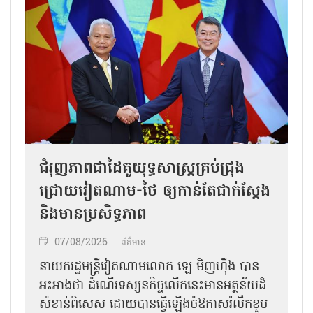
ជំរុញភាពជាដៃគូយុទ្ធសាស្ត្រគ្រប់ជ្រុង
ជ្រោយវៀតណាម-ថៃ ឲ្យកាន់តែជាក់ស្ដែង
និងមានប្រសិទ្ធភាព
07/08/2026
ព័ត៌មាន
នាយករដ្ឋមន្ត្រីវៀតណាមលោក ឡេ មិញហ៊ឹង បាន
អះអាងថា ដំណើរទស្សនកិច្ចលើកនេះមានអត្ថន័យដ៏
សំខាន់ពិសេស ដោយបានធ្វើឡើងចំឱកាសរំលឹកខួប