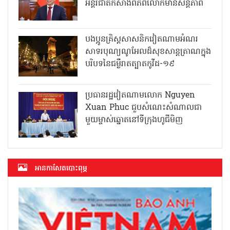
អន្តរជាតិកសាងពិភពលោកមានសន្តិភាព
បងប្អូនគ្រិស្តសាសនិកវៀតណាមអំណរ
សាទរបុណ្យណូអែលដ៏សុខសាន្តត្រាណក្នុង
បរិបទនៃជម្ងឺរាតត្បាតកូវីដ-១៩
ប្រធានរដ្ឋវៀតណាមលោក Nguyen
Xuan Phuc ជួបសំណេះសំណាលជា
មួយម្ចាស់ឆ្នោតនៅទីក្រុងហូជីមិញ
អាន​កាសែត​បោះពុម្ភ