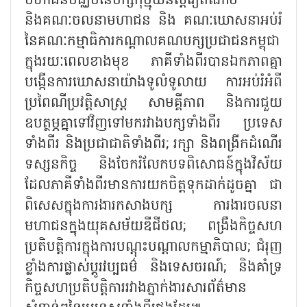
មហាជនមជ្ឈិមនៃបក្សកុម្មុយនិស្តវៀតណាម
និងគណៈចលនាមហាជន និង គណៈឃោសនាអប់រំ
នៃគណៈកម្មាធិការកណ្តាលគណបក្សប្រជាជនកម្ពុជា
ក្នុងរយៈពេលខាងមុខ ភាគីទាំងពីរបានឯកភាពគ្នា
បង្កើនការឃោសនាយ៉ាងទូលំទូលាយ ការអប់រំអំពី
ប្រពៃណីប្រវត្តិសាស្ត្រ សាមគ្គីភាព និងការជួយ
ឧបត្ថម្ភគ្នាទៅវិញទៅមករវាងបក្សទាំងពីរ ប្រទេស
ទាំងពីរ និងប្រជាជាតិទាំងពីរ; រក្សា និងពង្រីកដំណើរ
ទស្សនកិច្ច និងចែករំលែកបទពិសោធន៍ក្នុងវិស័យ
ដែលភាគីទាំងពីរមានការយកចិត្តទុកដាក់ដូចគ្នា ជា
ពិសេសក្នុងការងារកសាងបក្ស ការងារចលនា
មហាជនក្នុងយុគសម័យឌីជីថល; ពង្រឹងកិច្ចសហ
ប្រតិបត្តិការក្នុងការបណ្តុះបណ្តាលកម្មាភិបាល; ជំរុញ
ខ្លាំងការផ្លាស់ប្តូរវប្បធម៌ និងទេសចរណ៍; និងគាំទ្រ
កិច្ចសហប្រតិបត្តិការរវាងភ្នាក់ងារសារព័ត៌មាន