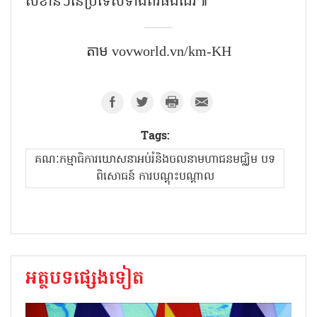
សំខាន់ៗនៃប្រទេសទាំងពីរផងដែរ៕
តាម​ vovworld.vn/km-KH
Tags:
គណៈកម្មាធិការឃោសនាអប់រំនិងចលនាមហាជនមជ្ឈិម បទ
ពិសោធន៍ ការបណ្តុះបណ្តាល
អត្ថបទផ្សេងទៀត