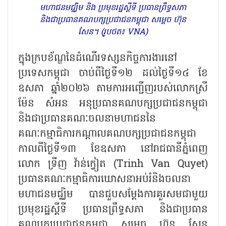
មហាជនមជ្ឈិម និង ប្រមុខរដ្ឋស្តីទី ប្រធានព្រឹទ្ធសភា
និងជាប្រធានគណបក្សប្រជាជនកម្ពុជា សម្ដេច ហ៊ុន
សែន។ (រូបថត៖ VNA)
ក្នុងក្របខ័ណ្ឌនៃដំណើរទស្សនកិច្ចការងារនៅ
ប្រទេសកម្ពុជា ចាប់ពីថ្ងៃទី១២ ដល់ថ្ងៃទី១៤ ខែ
ឧសភា ឆ្នាំ២០២៦ តាមការអញ្ជើញរបស់លោកស្រី
ម៉ែន សំអន អនុប្រធានគណបក្សប្រជាជនកម្ពុជា
និងជាប្រធានគណៈចលនាមហាជននៃ
គណៈកម្មាធិការកណ្ដាលគណបក្សប្រជាជនកម្ពុជា
កាលពីថ្ងៃទី១៣ ខែឧសភា នៅរាជធានីភ្នំពេញ
លោក ទ្រីញ វ៉ាន់ក្វៀត (Trinh Van Quyet)
ប្រធានគណៈកម្មាធិការឃោសនាអប់រំនិងចលនា
មហាជនមជ្ឈិម បានជួបសម្ដែងការគួរសមជាមួយ
ប្រមុខរដ្ឋស្តីទី ប្រធានព្រឹទ្ធសភា និងជាប្រធាន
គណបក្សប្រជាជនកម្ពុជា សម្ដេច ហ៊ុន សែន