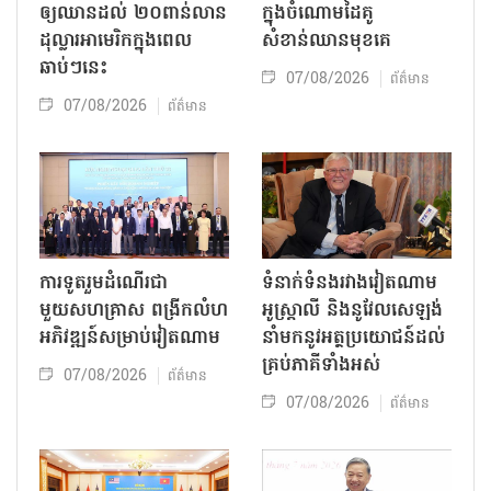
ឲ្យឈានដល់ ២០ពាន់លាន
ក្នុងចំណោមដៃគូ
ដុល្លារអាមេរិកក្នុងពេល
សំខាន់ឈានមុខគេ
ឆាប់ៗនេះ
07/08/2026
ព័ត៌មាន
07/08/2026
ព័ត៌មាន
ការទូតរួមដំណើរជា
ទំនាក់ទំនងរវាងវៀតណាម
មួយសហគ្រាស ពង្រីកលំហ
អូស្ត្រាលី និងនូវែលសេឡង់
អភិវឌ្ឍន៍សម្រាប់វៀតណាម
នាំមកនូវអត្ថប្រយោជន៍ដល់
គ្រប់ភាគីទាំងអស់
07/08/2026
ព័ត៌មាន
07/08/2026
ព័ត៌មាន