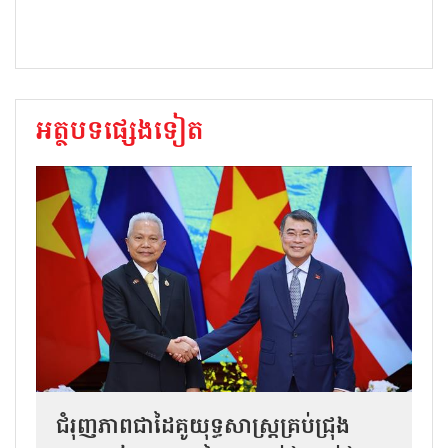
អត្ថបទផ្សេងទៀត
ជំរុញភាពជាដៃគូយុទ្ធសាស្ត្រគ្រប់ជ្រុង