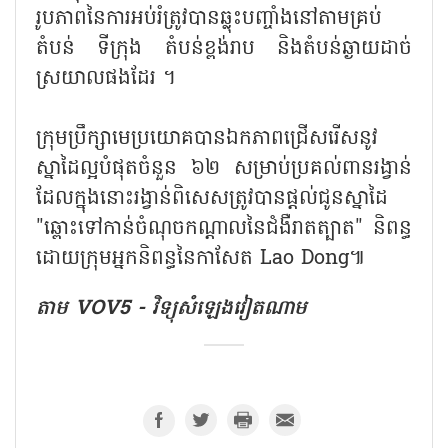
រូបភាពនៃការអប់រំត្រូវបានឆ្លុះបញ្ចាំងនៅតាមគ្រប់
តំបន់ ទីក្រុង តំបន់ខ្ពង់រាប និងតំបន់ឆ្ងាយដាច់
ស្រយាលផងដែរ ។
ក្រុមប្រឹក្សាមេប្រយោគបានឯកភាពជ្រើសរើសនូវ
ស្នាដៃល្អបំផុតចំនួន ៦២ សម្រាប់ប្រគល់ពានរង្វាន់
ដែលក្នុងនោះរង្វាន់ពិសេសត្រូវបានផ្តល់ជូនស្នាដៃ
"ឆ្ពោះទៅកាន់ចំណុចកណ្ដាលនៃជំងឺរាតត្បាត" និពន្ធ
ដោយក្រុមអ្នកនិពន្ធនៃកាសែត Lao Dong៕
តាម VOV5 - វិទ្យុសំឡេងវៀតណាម