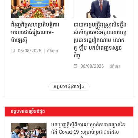
ជំរុញកិច្ចសហប្រតិបត្តិការ
នាយករដ្ឋមន្ត្រីអូស្ត្រាលីទន្ទឹង
ការពារជាតិវៀតណាម-
រង់ចាំស្វាគមន៍អគ្គលេខាបក្ស
ម៉ាឡេស៊ី
ប្រធានរដ្ឋវៀតណាម លោក
តូ ឡឹម មកបំពេញទស្សន
06/08/2026
ព័ត៌មាន
កិច្ច
06/08/2026
ព័ត៌មាន
អត្ថបទផ្សេងទៀត
អត្ថបទអានច្រើនបំផុត
បទប្បញ្ញត្តិស្តីពីការទប់ស្កាត់ការរាតត្បាតនៃ
ជំងឺ Covid-19 សម្រាប់ប្រជាជនដែល