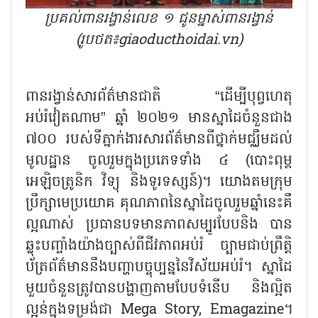
ប្រគល់ពានរង្វាន់លេខ ១ ជូនម្នាស់ពានរង្វាន់
(រូបថត៖giaoducthoidai.vn)
ពានរង្វាន់សារព័ត៌មានជាតិ “ដើម្បីបុព្វហេតុ
អប់រំវៀតណាម” ឆ្នាំ ២០២១ មានស្នាដៃចំនួនជាង
៧០០ របស់ទីភ្នាក់ងារសារព័ត៌មានពីថ្នាក់មជ្ឈឹមដល់
មូលដ្ឋាន ចូលរួមក្នុងប្រភេទទាំង ៤ (បោះពុម្ព
អេឡិចត្រូនិក វិទ្យុ និងទូរទស្សន៍)។ យោងតមក្រុម
ប្រឹក្សាមេប្រយោគ គុណភាពនៃស្នាដៃចូលរួមឆ្នាំនេះគឺ
ល្អណាស់ ប្រធានបទមានភាពសម្បូរបែបនិង បាន
ឆ្លុះបញ្ចាំងយ៉ាងច្បាស់ពីជីវភាពអប់រំ ច្បាមជាប់ព្រឹត្តិ
ប័ត្រព័ត៌មាននឹងបញ្ហាបច្ចុប្បន្ននៃវិស័យអប់រំ។ ស្នាដៃ
មួយចំនួនត្រូវបានបង្ហាញតាមបែបទំនើប និងល្អិត
ល្អន់ក្នុងទម្រង់ជា Mega Story, Emagazine។