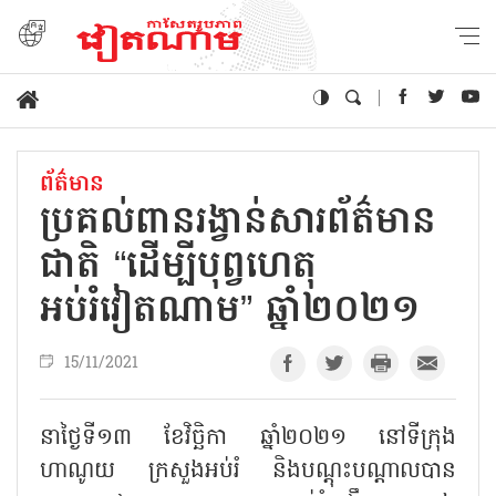
ព័ត៌មាន
ប្រគល់ពានរង្វាន់សារព័ត៌មាន
ជាតិ “ដើម្បីបុព្វហេតុ
អប់រំវៀតណាម” ឆ្នាំ២០២១
15/11/2021
នាថ្ងៃទី១៣ ខែវិច្ឆិកា ឆ្នាំ២០២១ នៅទីក្រុង
ហាណូយ ក្រសួងអប់រំ និងបណ្តុះបណ្តាលបាន