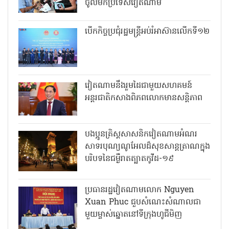
ចូលមកប្រទេសវៀតណាម
បើកកិច្ចប្រជុំរដ្ឋមន្ត្រីអប់រំអាស៊ានលើកទី១២
វៀតណាមនឹងរួមដៃជាមួយសហគមន៍
អន្តរជាតិកសាងពិភពលោកមានសន្តិភាព
បងប្អូនគ្រិស្តសាសនិកវៀតណាមអំណរ
សាទរបុណ្យណូអែលដ៏សុខសាន្តត្រាណក្នុង
បរិបទនៃជម្ងឺរាតត្បាតកូវីដ-១៩
ប្រធានរដ្ឋវៀតណាមលោក Nguyen
Xuan Phuc ជួបសំណេះសំណាលជា
មួយម្ចាស់ឆ្នោតនៅទីក្រុងហូជីមិញ