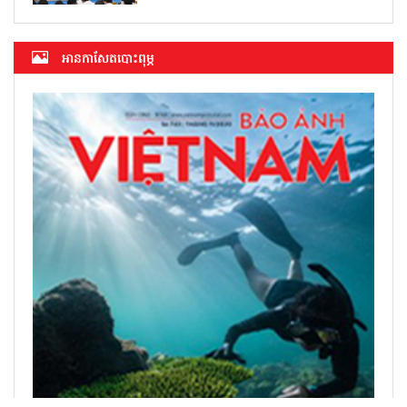
អាន​កាសែត​បោះពុម្ភ