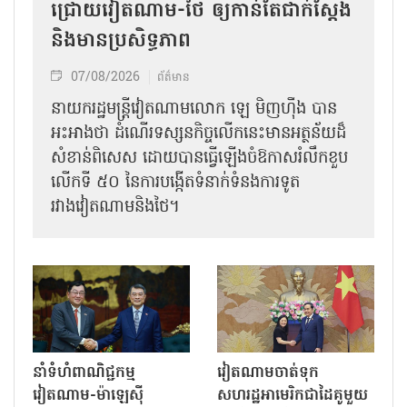
ជ្រោយវៀតណាម-ថៃ ឲ្យកាន់តែជាក់ស្ដែង
និងមានប្រសិទ្ធភាព
07/08/2026
ព័ត៌មាន
នាយករដ្ឋមន្ត្រីវៀតណាមលោក ឡេ មិញហ៊ឹង បាន
អះអាងថា ដំណើរទស្សនកិច្ចលើកនេះមានអត្ថន័យដ៏
សំខាន់ពិសេស ដោយបានធ្វើឡើងចំឱកាសរំលឹកខួប
លើកទី ៥០ នៃការបង្កើតទំនាក់ទំនងការទូត
រវាងវៀតណាមនិងថៃ។
នាំទំហំពាណិជ្ជកម្ម
វៀតណាមចាត់ទុក
វៀតណាម-ម៉ាឡេស៊ី
សហរដ្ឋអាមេរិកជាដៃគូមួយ