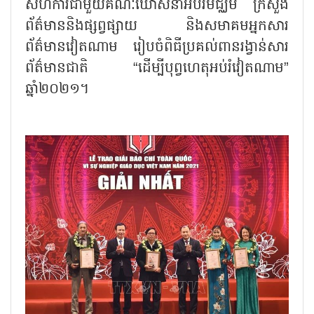
សហការជាមួយគណៈឃោសនាអប់រំមជ្ឈឹម ក្រសួង
ព័ត៌មាននិងផ្សព្វផ្សាយ និងសមាគមអ្នកសារ
ព័ត៌មានវៀតណាម រៀបចំពិធីប្រគល់ពានរង្វាន់សារ
ព័ត៌មានជាតិ “ដើម្បីបុព្វហេតុអប់រំវៀតណាម”
ឆ្នាំ២០២១។