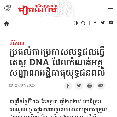
ព័ត៌មាន
ប្រគល់ការប្រកាសលទ្ធផលធ្វើ
តេស្ត DNA ដែលកំណត់អត្ត
សញ្ញាណអដ្ឋិធាតុយុទ្ធជនពលី
27/07/2025
នាព្រឹកថ្ងៃទី២៦ ខែកក្កដា ឆ្នាំ២០២៥ នៅទីក្រុង
ហាណូយ ក្រសួងការពារប្រទេសបានសម្របសម្រួល