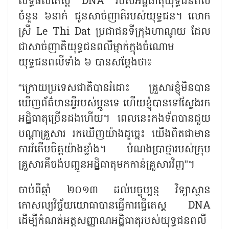
លទ្ធផលតេស្ត
DNA របស់អដ្ឋិធាតុយុទ្ធជនពលី
ចំនួន ៦នាក់ ជូនសាច់ញាតិរបស់យុទ្ធជន។ លោក
ស្រី Le Thi Dat ប្រជាជនទីក្រុងហាណូយ ដែល
ជាសាច់ញាតិយុទ្ធជនពលីម្នាក់ក្នុងចំណោម
យុទ្ធជនពលីទាំង ៦ បានសម្តែងថា៖
“ក្រោយប្រទេសជាតិបានរំដោះ គ្រួសារខ្ញុំមិនបាន
ឃើញព័ត៌មានអ្វីរបស់ប្អូនទេ ហើយខ្ញុំបានទៅស្វែងរក
អដ្ឋិធាតុច្រើនដងហើយ។ ពេលនេះកងទ័ពបានជួយ
បណ្តាគ្រួសារ រកឃើញយ៉ាងដូច្នេះ យើងពិតជាមាន
ការរំភើបចិត្តយ៉ាងខ្លាំង។ បំណងប្រាថ្នារបស់ក្រុម
គ្រួសារគឺចង់បញ្ចូនអដ្ឋិធាតុមកកាន់គ្រួសារវិញ”។
ចាប់ពីឆ្នាំ ២០១៣ ដល់បច្ចុប្បន្ន វិទ្យាស្ថាន
កោសល្យវិច្ច័យយោធាបានធ្វើការធ្វើតេស្ត
DNA
ដើម្បីកំណត់អត្តសញ្ញាណអដ្ឋិធាតុរបស់យុទ្ធជនពលី