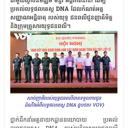
ជាមួយស្ថាប័នមជ្ឈិម មន្ទីរ អង្គភាពនានា ដើម្បី
ប្រគល់លទ្ធផលតេស្ត DNA ដែលកំណត់អត្ត
សញ្ញាណអដ្ឋិធាតុ របស់យុទ្ធ ជនពលីជូនញាតិមិត្ត
និងក្រុមគ្រួសារយុទ្ធជនពលី។
សាច់ញាតិរបស់យុទ្ធជនពលីបានទទួលការជូន
ដំណឹងអំពីលទ្ធផលតេស្ត DNA (រូបថត៖ VOV)
ថ្នាក់ដឹកនាំអគ្គនាយកដ្ឋាននយោបាយ ប្រគល់