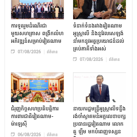
ការទូតរួមដំណើរជា
ទំនាក់ទំនងរវាងវៀតណាម
មួយសហគ្រាស ពង្រីកលំហ
អូស្ត្រាលី និងនូវែលសេឡង់
អភិវឌ្ឍន៍សម្រាប់វៀតណាម
នាំមកនូវអត្ថប្រយោជន៍ដល់
គ្រប់ភាគីទាំងអស់
07/08/2026
ព័ត៌មាន
07/08/2026
ព័ត៌មាន
ជំរុញកិច្ចសហប្រតិបត្តិការ
នាយករដ្ឋមន្ត្រីអូស្ត្រាលីទន្ទឹង
ការពារជាតិវៀតណាម-
រង់ចាំស្វាគមន៍អគ្គលេខាបក្ស
ម៉ាឡេស៊ី
ប្រធានរដ្ឋវៀតណាម លោក
តូ ឡឹម មកបំពេញទស្សន
06/08/2026
ព័ត៌មាន