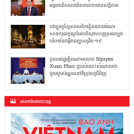
អន្តរជាតិកសាងពិភពលោកមានសន្តិភាព
បងប្អូនគ្រិស្តសាសនិកវៀតណាមអំណរ
សាទរបុណ្យណូអែលដ៏សុខសាន្តត្រាណក្នុង
បរិបទនៃជម្ងឺរាតត្បាតកូវីដ-១៩
ប្រធានរដ្ឋវៀតណាមលោក Nguyen
Xuan Phuc ជួបសំណេះសំណាលជា
មួយម្ចាស់ឆ្នោតនៅទីក្រុងហូជីមិញ
អាន​កាសែត​បោះពុម្ភ