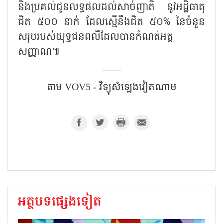
និងប្រគល់ជូនលទ្ធផលដល់សាច់ញាតិ នូវអដ្ឋិធាតុ
ជិត ៥០០ នាក់ ដែលស្មើនឹងជិត ៥០% នៃចំនួន
សរុបរបស់យុទ្ធជនពលីដែលបានកំណត់អត្ត
សញ្ញាណ៕
តាម VOV5 - វិទ្យុសំឡេងវៀតណាម
អត្ថបទផ្សេងទៀត