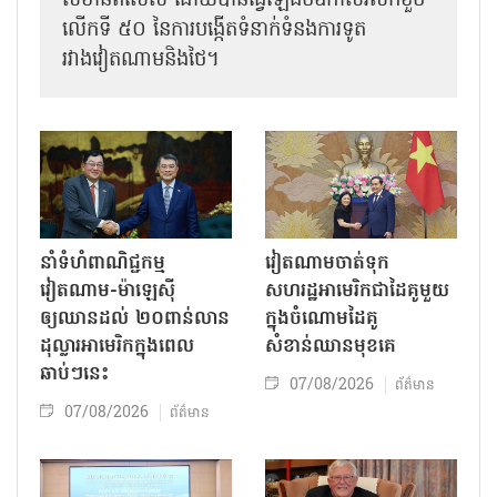
សំខាន់ពិសេស ដោយបានធ្វើឡើងចំឱកាសរំលឹកខួប
លើកទី ៥០ នៃការបង្កើតទំនាក់ទំនងការទូត
រវាងវៀតណាមនិងថៃ។
នាំទំហំពាណិជ្ជកម្ម
វៀតណាមចាត់ទុក
វៀតណាម-ម៉ាឡេស៊ី
សហរដ្ឋអាមេរិកជាដៃគូមួយ
ឲ្យឈានដល់ ២០ពាន់លាន
ក្នុងចំណោមដៃគូ
ដុល្លារអាមេរិកក្នុងពេល
សំខាន់ឈានមុខគេ
ឆាប់ៗនេះ
07/08/2026
ព័ត៌មាន
07/08/2026
ព័ត៌មាន