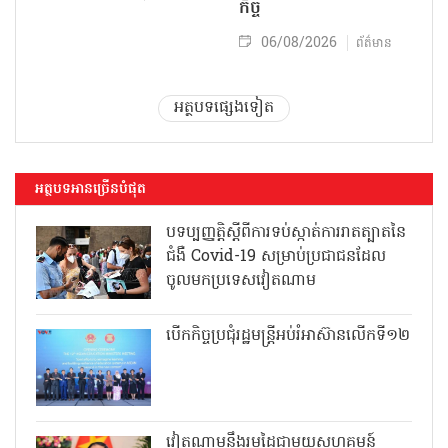
កិច្ច
06/08/2026
ព័ត៌មាន
អត្ថបទផ្សេងទៀត
អត្ថបទអានច្រើនបំផុត
បទប្បញ្ញត្តិស្តីពីការទប់ស្កាត់ការរាតត្បាតនៃ
ជំងឺ Covid-19 សម្រាប់ប្រជាជនដែល
ចូលមកប្រទេសវៀតណាម
បើកកិច្ចប្រជុំរដ្ឋមន្ត្រីអប់រំអាស៊ានលើកទី១២
វៀតណាមនឹងរួមដៃជាមួយសហគមន៍