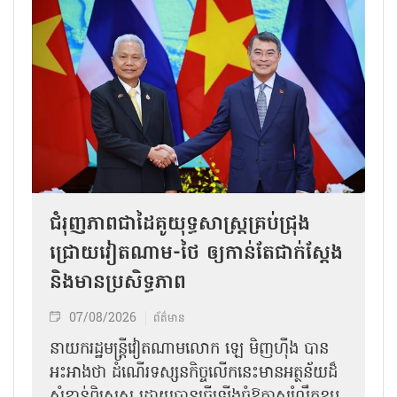
ជំរុញភាពជាដៃគូយុទ្ធសាស្ត្រគ្រប់ជ្រុង
ជ្រោយវៀតណាម-ថៃ ឲ្យកាន់តែជាក់ស្ដែង
និងមានប្រសិទ្ធភាព
07/08/2026
ព័ត៌មាន
នាយករដ្ឋមន្ត្រីវៀតណាមលោក ឡេ មិញហ៊ឹង បាន
អះអាងថា ដំណើរទស្សនកិច្ចលើកនេះមានអត្ថន័យដ៏