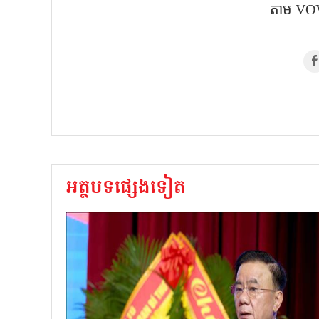
តាម​ VOV
អត្ថបទផ្សេងទៀត