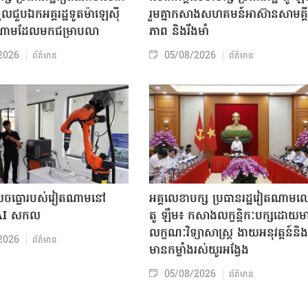
ួលជួបឯកអគ្គរដ្ឋទូតម៉ាឡេស៊ី
រួមគ្នាកសាងសហគមន៍អាស៊ានសាមគ្គី
តណាមដែលមកជម្រាបលា
ភាព និងរឹងមាំ
2026
05/08/2026
ព័ត៌មាន
ព័ត៌មាន
៏លេចធ្លោរបស់វៀតណាមនៅ
អគ្គលេខាបក្ស ប្រធានរដ្ឋវៀតណាម
 AI សកល
តូ ឡឹម៖ កសាងលក្ខន្តិកៈបក្សដោយម
លក្ខណៈវិទ្យាសាស្ត្រ ងាយអនុវត្តន៍និង
2026
ព័ត៌មាន
មានកម្លាំងរស់យូរអង្វែង
05/08/2026
ព័ត៌មាន