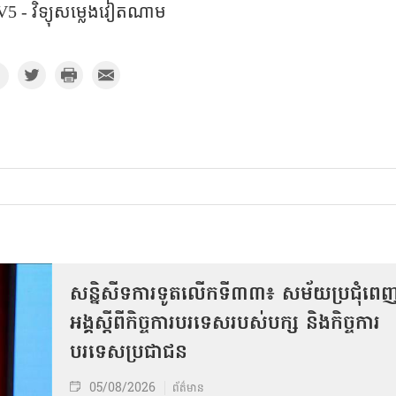
5 - វិទ្យុសម្លេងវៀតណាម
សន្និសីទការទូតលើកទី៣៣៖ សម័យប្រជុំពេ
អង្គស្តីពីកិច្ច​ការបរទេសរបស់​បក្ស និងកិច្ច​ការ
បរទេសប្រជាជន
05/08/2026
ព័ត៌មាន