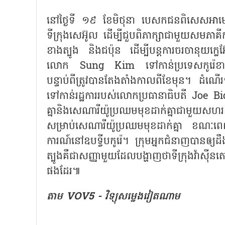
នៅថ្ងៃទី ១៩ ខែមិថុនា បេសកជនពិសេសអាម
ទីក្រុងសេអ៊ូល ដើម្បីជួបពិភាក្សាជាមួយសមភាគីកូរ
ខាងត្បូង និងជប៉ុន ដើម្បីបន្តការចរចានុយក្ល
លោក Sung Kim ទៅកាន់ប្រទេសកូរ៉េខាងត្បូ
បន្ទាប់ពីត្រូវបានតែងតាំងកាលពីខែមុន។ ដំណើរទស្
ទៅកាន់រដ្ឋការរបស់លោកប្រធានាធិបតី Joe Bide
គ្នានិងសេណារីយ៉ូប្រឈមមុខដាក់គ្នាជាមួយសហរដ
សម្រាប់សេណារីយ៉ូប្រឈមមុខដាក់គ្នា ខណៈពេល
ការណ៍នៅឧបទ្វីបកូរ៉េ។ ក្រុមអ្នកជំនាញបានឲ
ត្បូងគឺជាសញ្ញាមួយដែលបង្ហាញថាទីក្រុងវ៉ាស៊ីនតោ
ផងដែរ៕
តាម​ VOV5 - វិទ្យុសម្លេងវៀតណាម