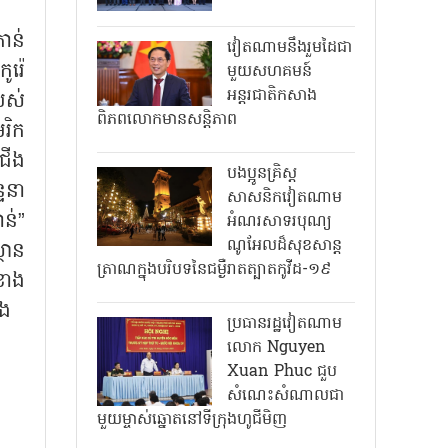
ាន់
វៀតណាមនឹងរួមដៃជា
ូរ៉េ
មួយសហគមន៍
អន្តរជាតិកសាង
បស់
ពិភពលោកមានសន្តិភាព
រិក
ងជើង
បងប្អូនគ្រិស្ត
ទនា
សាសនិកវៀតណាម
ន់”
អំណរសាទរបុណ្យ
ណូអែលដ៏សុខសាន្ត
ថាន
ត្រាណក្នុងបរិបទនៃជម្ងឺរាតត្បាតកូវីដ-១៩
ខាង
ាង
ប្រធានរដ្ឋវៀតណាម
លោក Nguyen
Xuan Phuc ជួប
សំណេះសំណាលជា
មួយម្ចាស់ឆ្នោតនៅទីក្រុងហូជីមិញ