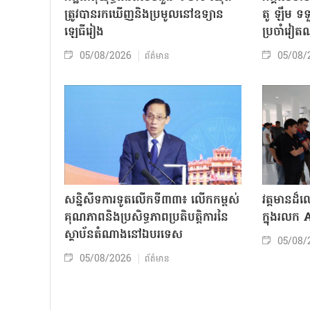
ត្រូវបានរកឃើញនិងប្រមូលនៅឧទ្យាន
តូ ឡឹម ទទ
ឡេធីរៀង
ប្រចាំវៀ
05/08/2026
05/08/
ព័ត៌មាន
សន្និសីទការទូតលើកទី៣៣៖ លើក​កម្ពស់
វត្តមានដ
គុណភាពនិងប្រសិទ្ធភាពប្រតិបត្តិការ​នៃ
ក្នុងរលក
ស្ថាប័ន​​តំណាងនៅឯ​បរទេស​
05/08/
05/08/2026
ព័ត៌មាន