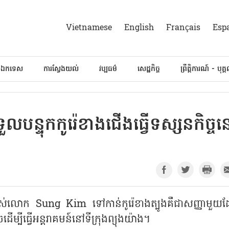
Vietnamese
English
Français
Esp
៍ឯកទេស
ការស្វែងយល់
វប្បធម៌
សេដ្ឋកិច្ច
ព្រឹត្តិការណ៍ - បុគ្
ន្ទុកកូរ៉េខាងជើងធ្វើទស្សនកិច្ច
ចរបស់លោក Sung Kim ទៅកាន់កូរ៉េខាងត្បូងគឺជាសញ្ញាមួយ
ើម្បីធ្វើអន្តរាគមន៍នៅទីក្រុងព្យុងយ៉ាង។