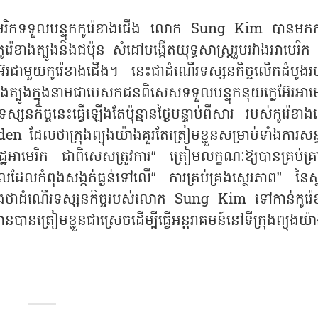
េរិកទទួលបន្ទុកកូរ៉េខាងជើង លោក Sung Kim បានមកក
៉េខាងត្បូងនិងជប៉ុន សំដៅបង្កើតយុទ្ធសាស្ត្ររួមរវាងអាមេរិក ក
េអ៊ែរជាមួយកូរ៉េខាងជើង។ នេះជាដំណើរទស្សនកិច្ចលើកដំបូងរ
ងក្នុងនាមជាបេសកជនពិសេសទទួលបន្ទុកនុយក្លេអ៊ែរអាមេ
សនកិច្ចនេះធ្វើឡើងតែប៉ុន្មានថ្ងៃបន្ទាប់ពីសារ របស់កូរ៉េខា
n ដែលថាក្រុងព្យុងយ៉ាងគួរតែត្រៀមខ្លួនសម្រាប់ទាំងការសន្
្ឋអាមេរិក ជាពិសេសត្រូវការ“ ត្រៀមលក្ខណៈឱ្យបានគ្រប់គ្រា
ដែលកំពុងសង្កត់ធ្ងន់ទៅលើ“ ការគ្រប់គ្រងស្ថេរភាព” នៃស្
្យដឹងថាដំណើរទស្សនកិច្ចរបស់លោក Sung Kim ទៅកាន់កូរ៉េ
នបានត្រៀមខ្លួនជាស្រេចដើម្បីធ្វើអន្តរាគមន៍នៅទីក្រុងព្យុងយ៉