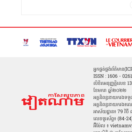
អ្នកផ្គត់ផ្គង់ព័ត៌មាន
ISSN : 1606 - 026
លិខិតអនុញ្ញត្តិលេខ
ខែមករា ឆ្នាំ២០២២
អគ្គនិពន្ធនាយករងទទួ
អគ្គនិពន្ធនាយករង៖ល
អាស័យដ្ឋាន៖ 79 វិថ
លេខទូរស័ព្ទ៖ (84-
អ៊ីម៉ែល ៖ vietn