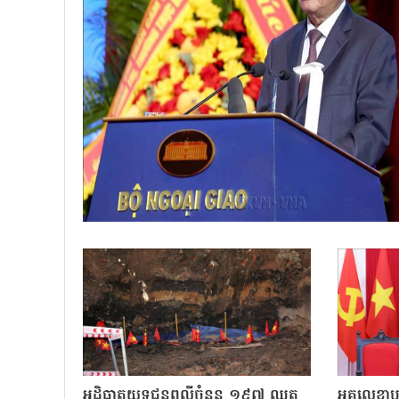
អដ្ឋិធាតុយុទ្ធជនពលីចំនួន ១៩៧ ឈុត
អគ្គលេខា