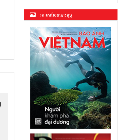
អាន​កាសែត​បោះពុម្ភ
ញ