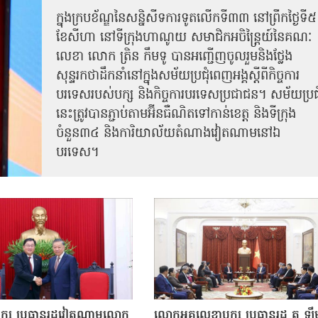
ក្នុងក្របខ័ណ្ឌនៃសន្និសីទការទូតលើកទី៣៣ នៅព្រឹកថ្ងៃទី៥
ខែសីហា នៅទីក្រុងហាណូយ សមាជិកអចិន្ត្រៃយ៍នៃគណៈ
លេខា លោក ត្រិន កឹម​ទូ បានអញ្ជើញ​ចូលរួមនិងថ្លែង
សុន្ទរកថាដឹកនាំនៅក្នុងសម័យប្រជុំពេញអង្គស្តីពី​​កិច្ច​ការ
បរទេសរបស់​បក្ស និងកិច្ច​ការបរទេស​ប្រជាជន។ សម័យប្រជុ
នេះត្រូវបានភ្ជាប់តាមអ៊ីនធឺណិតទៅកាន់ខេត្ត និងទីក្រុង
ចំនួន៣៤ និងការិយាល័យតំណាងវៀតណាមនៅឯ​
បរទេស។
បក្ស ប្រធានរដ្ឋវៀតណាមលោក
លោក​អគ្គលេខាបក្ស ប្រធានរដ្ឋ តូ ឡឹ