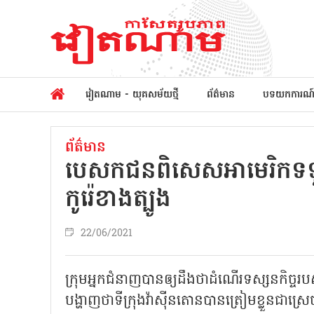
វៀតណាម - យុគសម័យថ្មី
ព័ត៌មាន
បទយកការណ
ព័ត៌មាន
បេសកជនពិសេសអាមេរិកទទួលប
កូរ៉េខាងត្បូង
22/06/2021
ក្រុមអ្នកជំនាញបានឲ្យដឹងថាដំណើរទស្សនកិច្
បង្ហាញថាទីក្រុងវ៉ាស៊ីនតោនបានត្រៀមខ្លួនជាស្រេចដ