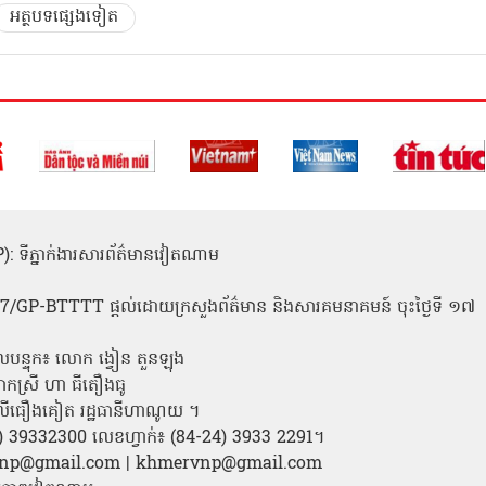
អត្ថបទផ្សេងទៀត
(ICP): ទីភ្នាក់ងារសារព័ត៌មានវៀតណាម
1
 137/GP-BTTTT ផ្តល់ដោយក្រសួងព័ត៌មាន និងសារគមនាគមន៍ ចុះថ្ងៃទី ១៧
លបន្ទុក៖ លោក ង្វៀន តួនឡុង
ោកស្រី ហា ធីតឿងធូ
ី លីធឿងគៀត រដ្ឋធានីហាណូយ ។
24) 39332300 លេខហ្វាក់៖ (84-24) 3933 2291។
amvnp@gmail.com | khmervnp@gmail.com