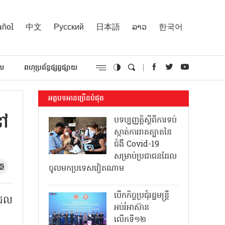
añol
中文
Русский
日本語
ລາວ
한국어
គល
ពហុប្រព័ន្ធផ្សព្វផ្សាយ
អត្ថបទអានច្រើនបំផុត
នៅ
បទប្បញ្ញត្តិស្តីពីការទប់
ស្កាត់ការរាតត្បាតនៃ
ជំងឺ Covid-19
សម្រាប់ប្រជាជនដែល
ចូលមកប្រទេសវៀតណាម
បើកកិច្ចប្រជុំរដ្ឋមន្ត្រី
ដែល
អប់រំអាស៊ាន
លើកទី១២