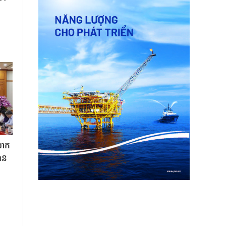
លោក
ាន