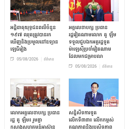
អដ្ឋិធាតុយុទ្ធជនពលីចំនួន
អគ្គលេខាបក្ស ប្រធាន
១៩៧ ឈុតត្រូវបានរក
រដ្ឋវៀតណាមលោក តូ ឡឹម
ឃើញនិងប្រមូលនៅឧទ្យាន
ទទួលជួបឯកអគ្គរដ្ឋទូត
ឡេធីរៀង
ម៉ាឡេស៊ីប្រចាំវៀតណាម
ដែលមកជម្រាបលា
05/08/2026
ព័ត៌មាន
05/08/2026
ព័ត៌មាន
លោក​អគ្គលេខាបក្ស ប្រធាន
សន្និសីទការទូត
រដ្ឋ តូ ឡឹម៖ រួមគ្នា
លើកទី៣៣៖ លើក​កម្ពស់
កសាងសហគមន៍អាស៊ាន
គុណភាពនិងប្រសិទ្ធភាព