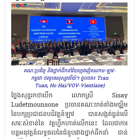
គណៈប្រតិភូ និងថ្នាក់ដឹកនាំវ័យក្មេងវៀតណាម-ឡាវ-
កម្ពុជា ថតរូបអនុស្សាវរីយ៍។ (រូបថត៖ Tran
Tuan, Ho Hai/VOV-Vientiane)
ថ្លែងសុន្ទរកថាបើក លោកស្រី Sisay
Ludetmounsone ប្រធានគណៈចាត់តាំងមជ្ឈិម
នៃបក្សប្រជាជនបដិវត្តន៍ឡាវ បានសង្កត់ធ្ងន់លើ
សារៈសំខាន់នៃ វគ្គហ្វឹកហាត់លើកនេះ ដែលជាការ
បន្តអនុវត្តន៍លទ្ធផលនៃជំនួបរវាងថ្នាក់ដឹកនាំ ជាន់