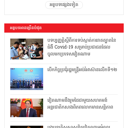
អត្ថបទផ្សេងទៀត
អត្ថបទអានច្រើនបំផុត
បទប្បញ្ញត្តិស្តីពីការទប់ស្កាត់ការរាតត្បាតនៃ
ជំងឺ Covid-19 សម្រាប់ប្រជាជនដែល
ចូលមកប្រទេសវៀតណាម
បើកកិច្ចប្រជុំរដ្ឋមន្ត្រីអប់រំអាស៊ានលើកទី១២
វៀតណាមនឹងរួមដៃជាមួយសហគមន៍
អន្តរជាតិកសាងពិភពលោកមានសន្តិភាព
បងប្អូនគ្រិស្តសាសនិកវៀតណាមអំណរ