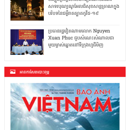
សាទរបុណ្យណូអែលដ៏សុខសាន្តត្រាណក្នុង
បរិបទនៃជម្ងឺរាតត្បាតកូវីដ-១៩
ប្រធានរដ្ឋវៀតណាមលោក Nguyen
Xuan Phuc ជួបសំណេះសំណាលជា
មួយម្ចាស់ឆ្នោតនៅទីក្រុងហូជីមិញ
អាន​កាសែត​បោះពុម្ភ