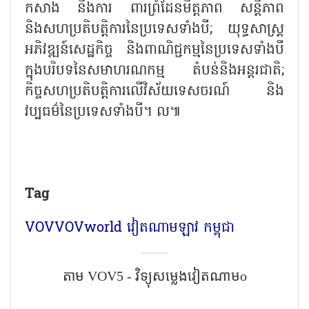
កសាង និងការ ពារព្រំដែនមិត្តភាព សន្តិភាព
និងសហប្រតិបត្តិការនៃប្រទេសទាំងបី; យុទ្ធសាស្ត្រ
អភិវឌ្ឍន៍សេដ្ឋកិច្ច និងពាណិជ្ជកម្មនៃប្រទេសទាំងបី
ក្នុងបរិបទនៃសមាហរណកម្ម តំបន់និងអន្តរជាតិ;
កិច្ចសហប្រតិបត្តិការលើវិស័យទេសចរណ៍ និង
វប្បធម៌នៃប្រទេសទាំងបី។ ល៕
Tag
VOV
VOVworld
វៀតណាម
ឡាវ
កម្ពុជា
តាម​ VOV5 - វិទ្យុសម្លេងវៀតណាមo