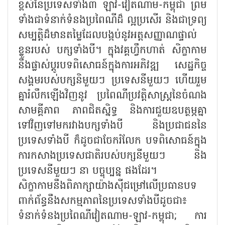
ខ្ពស់នៃប្រទេសទាំង៣ ឡាវ-វៀតណាម-កម្ពុជា ព្រម
ទាំងជាទំនាក់ទំនងប្រពៃណីដ៏ ល្អប្រសើរ និងជាទ្រព្យ
សម្បត្តិដ៏មានតម្លៃដែលបង្កប់នូវអត្តសញ្ញាណផ្ទាល់
ខ្លួនរបស់ បក្សទាំងបី។ ក្នុងវគ្គហ្វឹកហាត់ សិក្ខាកាម
នឹងផ្លាស់ប្តូរបទពិសោធន៍ក្នុងការអភិវឌ្ឍ សេដ្ឋកិច្ច
សង្គមរបស់បក្សនិមួយៗ ប្រទេសនីមួយៗ ហើយរួម
គ្នារំលឹកឡើងវិញនូវ ប្រពៃណីប្រវត្តិសាស្ត្រនៃចំណង
សាមគ្គីភាព ភាពជិតស្និទ្ធ និងការជួយឧបត្ថម្ភគ្នា
ទៅវិញទៅមករវាងបក្សទាំងបី និងប្រជាជននៃ
ប្រទេសទាំងបី ក៏ដូចជាចែករំលែក បទពិសោធន៍ក្នុង
ការកសាងប្រទេសជាតិរបស់បក្សនីមួយៗ និង
ប្រទេសនីមួយៗ នា បច្ចុប្បន្ន ផងដែរ។
សិក្ខាកាមនឹងពិភាក្សាយ៉ាងស៊ីជម្រៅលើប្រធានបទ
ពាក់ព័ន្ធនឹងសកម្មភាពនៃប្រទេសទាំងបីដូចជា៖
ទំនាក់ទំនងប្រពៃណីវៀតណាម-ឡាវ-កម្ពុជា; ការ