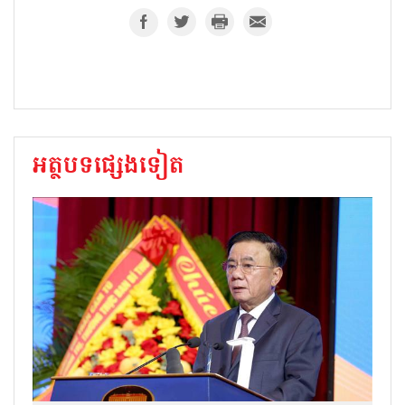
អត្ថបទផ្សេងទៀត