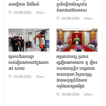
សាមគ្គីភាព និងរឹងមាំ
ប្រតិបត្តិការ​នៃស្ថាប័ន​​
តំណាងនៅឯ​បរទេស​
05/08/2026
ព័ត៌មាន
05/08/2026
ព័ត៌មាន
វត្តមានដ៏លេចធ្លោ
អគ្គលេខាបក្ស ប្រធាន
របស់វៀតណាមនៅក្នុងរលក
រដ្ឋវៀតណាមលោក តូ ឡឹម៖
AI សកល
កសាងលក្ខន្តិកៈបក្សដោយ
មានលក្ខណៈវិទ្យាសាស្ត្រ
05/08/2026
ព័ត៌មាន
ងាយអនុវត្តន៍និងមាន
កម្លាំងរស់យូរអង្វែង
05/08/2026
ព័ត៌មាន