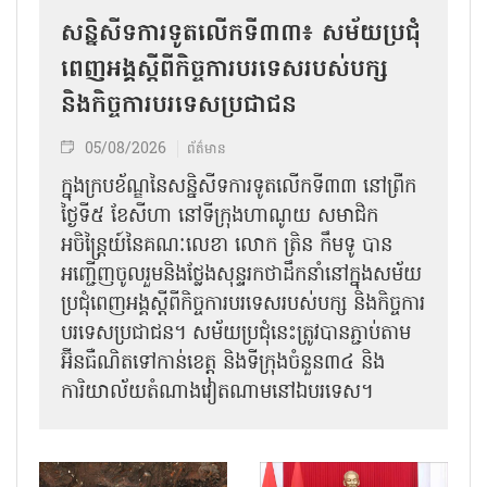
សន្និសីទការទូតលើកទី៣៣៖ សម័យប្រជុំ
ពេញអង្គស្តីពីកិច្ច​ការបរទេសរបស់​បក្ស
និងកិច្ច​ការបរទេសប្រជាជន
05/08/2026
ព័ត៌មាន
ក្នុងក្របខ័ណ្ឌនៃសន្និសីទការទូតលើកទី៣៣ នៅព្រឹក
ថ្ងៃទី៥ ខែសីហា នៅទីក្រុងហាណូយ សមាជិក
អចិន្ត្រៃយ៍នៃគណៈលេខា លោក ត្រិន កឹម​ទូ បាន
អញ្ជើញ​ចូលរួមនិងថ្លែងសុន្ទរកថាដឹកនាំនៅក្នុងសម័យ
ប្រជុំពេញអង្គស្តីពី​​កិច្ច​ការបរទេសរបស់​បក្ស និងកិច្ច​ការ
បរទេស​ប្រជាជន។ សម័យប្រជុំនេះត្រូវបានភ្ជាប់តាម
អ៊ីនធឺណិតទៅកាន់ខេត្ត និងទីក្រុងចំនួន៣៤ និង
ការិយាល័យតំណាងវៀតណាមនៅឯ​បរទេស។