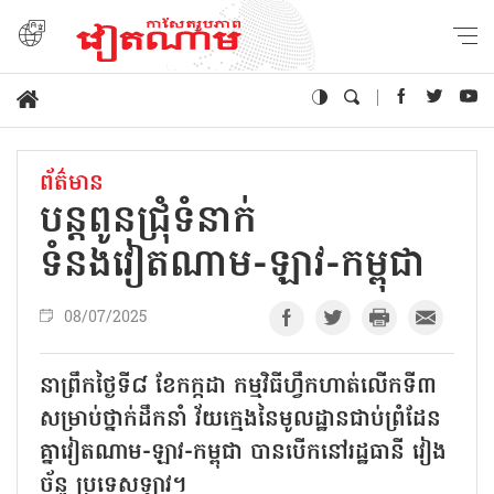
ព័ត៌មាន
បន្តពូនជ្រុំទំនាក់
ទំនងវៀតណាម-ឡាវ-កម្ពុជា
08/07/2025
នាព្រឹកថ្ងៃទី៨ ខែកក្កដា កម្មវិធីហ្វឹកហាត់លើកទី៣
សម្រាប់ថ្នាក់ដឹកនាំ វ័យក្មេងនៃមូលដ្ឋានជាប់ព្រំដែន
គ្នាវៀតណាម-ឡាវ-កម្ពុជា បានបើកនៅរដ្ឋធានី វៀង
ច័ន្ទ ប្រទេសឡាវ។