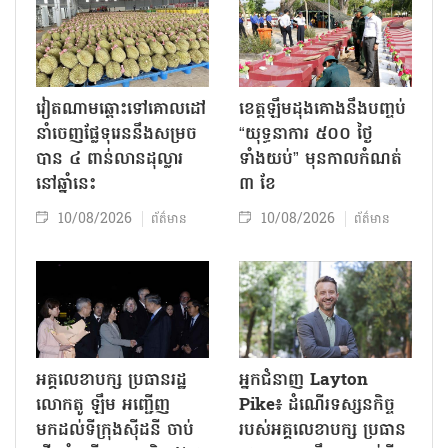
វៀតណាមឆ្ពោះទៅគោលដៅ
ខេត្តឡឹមដុងគោងនឹងបញ្ចប់
នាំចេញផ្លែទុរេននឹងសម្រច
“យុទ្ធនាការ ៥០០ ថ្ងៃ
បាន ៤ ពាន់លានដុល្លារ
ទាំងយប់” មុនកាលកំណត់
នៅឆ្នាំនេះ
៣ ខែ
10/08/2026
10/08/2026
ព័ត៌មាន
ព័ត៌មាន
អគ្គលេខាបក្ស ប្រធានរដ្ឋ
អ្នកជំនាញ Layton
លោកតូ ឡឹម អញ្ជើញ
Pike៖ ដំណើរទស្សនកិច្ច
មកដល់ទីក្រុងស៊ីដនី ចាប់
របស់អគ្គលេខាបក្ស ប្រធាន