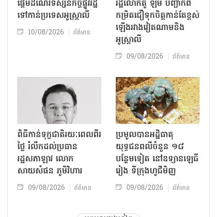
ផ្តើមដំណើរទស្សនកិច្ចផ្លូវរដ្ឋ
រដ្ឋលោកតូ ឡឹម បញ្ជាក់ពី
ទៅកាន់ប្រទេសអូស្ត្រាលី
កម្រិតជឿទុកចិត្តកាន់តែខ្ពស់
ឡើងរវាងវៀតណាមនិង
10/08/2026
ព័ត៌មាន
អូស្ត្រាលី
09/08/2026
ព័ត៌មាន
ពិធីកាន់ទុក្ខជាតិរយៈពេលពីរ
ប្រមូលបានអដ្ឋិធាតុ
ថ្ងៃ រំលឹកដល់ប្រធាន
យុទ្ធជនពលីចំនួន ១៨
រដ្ឋសភាឡាវ លោក
បន្ថែមទៀត នៅឧទ្យានឡេធី
សាយសំផន ភូមិវិហារ
រៀង ទីក្រុងហូជីមិញ
09/08/2026
09/08/2026
ព័ត៌មាន
ព័ត៌មាន