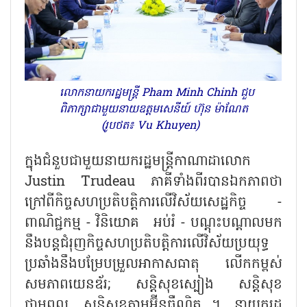
លោកនាយករដ្ឋមន្ត្រី Pham Minh Chinh ជួប
ពិភាក្សាជាមួយនាយឧត្តមសេនីយ៍ ហ៊ុន ម៉ាណែត
(រូបថត៖ Vu Khuyen)
ក្នុងជំនួបជាមួយនាយករដ្ឋមន្ត្រីកាណាដាលោក
Justin Trudeau ភាគីទាំងពីរបានឯកភាពថា
ក្រៅពីកិច្ចសហប្រតិបត្តិការលើវិស័យសេដ្ឋកិច្ច -
ពាណិជ្ជកម្ម - វិនិយោគ អប់រំ - បណ្តុះបណ្តាលមក
នឹងបន្តជំរុញកិច្ចសហប្រតិបត្តិការលើវិស័យប្រយុទ្ធ
ប្រឆាំងនឹងបម្រែបម្រួលអាកាសធាតុ លើកកម្ពស់
សមភាពយេនឌ័រ; សន្តិសុខស្បៀង សន្តិសុខ
ថាមពល សន្តិសុខតាមអ៊ីនធឺណិត...។ នាយករដ្ឋ