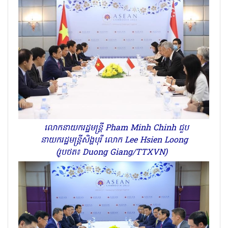
លោកនាយករដ្ឋមន្ត្រី Pham Minh Chinh ជួប
នាយករដ្ឋមន្ត្រីសិង្ហបុរី លោក Lee Hsien Loong
(រូបថត៖ Duong Giang/TTXVN)