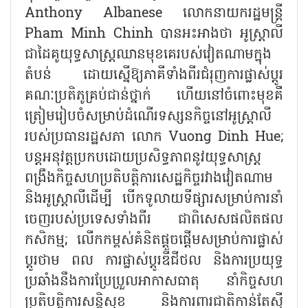
Anthony Albanese លោកនាយករដ្ឋមន្ត្រី
Pham Minh Chinh បានអះអាងថា អូស្ត្រាលី
ជាដៃគូយុទ្ធសាស្ត្រឈានមុខគេរបស់វៀតណាមក្នុង
តំបន់ ដោយស្នើឱ្យភាគីទាំងពីរជំរុញការផ្លាស់ប្តូរ
គណៈប្រតិភូគ្រប់ជាន់ថ្នាក់ ហើយនៅចំពោះមុខគឺ
ត្រៀមរៀបចំសម្រាប់ដំណើរទស្សនកិច្ចនៅអូស្ត្រាលី
របស់ប្រធានរដ្ឋសភា លោក Vuong Dinh Hue;
បន្តអនុវត្តប្រកបដោយប្រសិទ្ធភាពនូវយុទ្ធសាស្ត្រ
ពង្រឹងកិច្ចសហប្រតិបត្តិការសេដ្ឋកិច្ចរវាងវៀតណាម
និងអូស្ត្រាលីដើម្បី បើកទូលាយទីផ្សារសម្រាប់ការនាំ
ចេញរបស់ប្រទេសទាំងពីរ ជាពិសេសផលិតផល
កសិកម្ម; លើកកម្ពស់គំនិតផ្តួចផ្តើមសម្រាប់ការផ្លាស់
ប្តូរថាម ពល ការផ្លាស់ប្តូរឌីជីថល និងការប្រយុទ្ធ
ប្រឆាំងនឹងការប្រែប្រួលអាកាសធាតុ នាំកិច្ចសហ
ប្រតិបត្តិការសន្តិសុខ និងការពារជាតិកាន់តែស៊ី