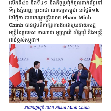
លើកទី៤០ និងទី៤១ និងកិច្ចប្រជុំកំពូលពាក់ព័ន្ធនៅ
ទីក្រុងភ្នំពេញ ព្រះរាជា ណាចក្រកម្ពុជា នាថ្ងៃទី១២
ខែវិច្ឆិកា នាយករដ្ឋមន្ត្រីលោក Pham Minh
Chinh បានជួបពិភាក្សាការងារជាមួយនាយករដ្ឋ
មន្ត្រីនៃប្រទេស កាណាដា អូស្ត្រាលី សិង្ហបុរី និងមន្ត្រី
ជាន់ខ្ពស់កម្ពុជា។
នាយករដ្ឋមន្ត្រី លោក Pham Minh Chinh