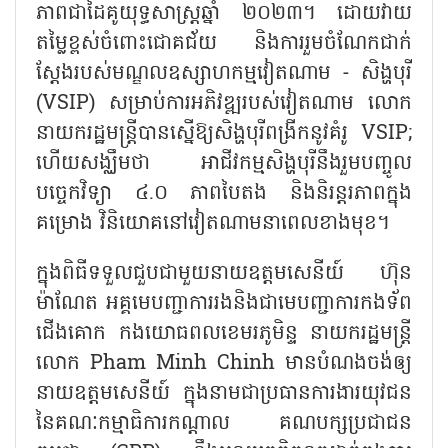
ភាពជាដៃគូយុទ្ធសាស្ត្រឆ្នាំ ២០២៣។ ដោយវាយ
តម្លៃខ្ពស់ចំពោះជោគជ័យ និងការរួមចំណែកជាក់
ស្តែងរបស់មណ្ឌលឧស្សាហកម្មវៀតណាម - សិង្ហបុរី
(VSIP) សម្រាប់ការអភិវឌ្ឍរបស់វៀតណាម លោក
នាយករដ្ឋមន្ត្រីបានស្នើឱ្យសិង្ហបុរីពង្រីកនូវគំរូ VSIP;
ហើយសង្ឈឹមថា អាជីវកម្មសិង្ហបុរីនឹងរួមបញ្ចូល
បច្ចេកវិទ្យា ៤.០ ភាពបៃតង និងនិរន្តរភាពក្នុង
គម្រោង វិនិយោគនៅវៀតណាមនាពេលខាងមុខ។
ក្នុងពិធីទទួលជួបជាមួយនាយឧត្តមសេនីយ៍ ហ៊ុន
ម៉ាណែត អគ្គមេបញ្ជាការរងនិងជាមេបញ្ជាការកងទ័ព
ជើងគោក កងយោធពលខេមរភូមិន្ទ នាយករដ្ឋមន្ត្រី
លោក Pham Minh Chinh មានបំណងចង់ឲ្យ
នាយឧត្តមសេនីយ៍ ក្នុងនាមជាប្រធានការងារយុវជន
នៃគណៈកម្មាធិការកណ្តាល គណបក្សប្រជាជន