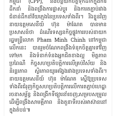
កម្ពុជា (CPP), នឹងបន្តយកចិត្តទុកដាក់ក្នុងការ
ដឹកនាំ និងពង្រឹងការផ្លាស់ប្តូរ និងការតភ្ជាប់រវាង
ជំនាន់ដឹកនាំវ័យក្មេងនៃប្រទេសទាំងពីរ។ រីឯខ្លួនវិញ
នាយឧត្តមសេនីយ៍ ហ៊ុន ម៉ាណែត បានមាន
ប្រសាសន៍ថា ដំណើរទស្សនកិច្ចផ្លូវការរបស់នាយក
រដ្ឋមន្ត្រីលោក Pham Minh Chinh នៅកម្ពុជា
លើកនេះ បានរួមចំណែកពង្រឹងទំនុកចិត្តគ្នាទៅវិញ
ទៅមក និងទំនាក់ទំនងអ្នកជិតខាងល្អ មិត្តភាព
ប្រពៃណី កិច្ចសហប្រតិបត្តិការលើគ្រប់វិស័យ និង
និរន្តរភាព ស្ថិរភាពយូរអង្វែងរវាងប្រទេសទាំងពីរ។
នាយឧត្តមសេនីយ៍ ហ៊ុន ម៉ាណែត ស្នើឱ្យប្រទេស
ទាំងពីរជំរុញកិច្ចសហប្រតិបត្តិការលើការតភ្ជាប់ហេដ្ឋា
រចនាសម្ព័ន្ធ និងពង្រីកទីផ្សារនាំចេញ;សម្របសម្រួល
ដើម្បីពង្រឹងសាមគ្គីភាព និងតួនាទីរបស់អាស៊ាននៅ
ក្នុងតំបន់៕