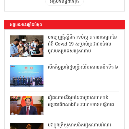
អត្ថបទផ្សេងទៀត
អត្ថបទអានច្រើនបំផុត
បទប្បញ្ញត្តិស្តីពីការទប់ស្កាត់ការរាតត្បាតនៃ
ជំងឺ Covid-19 សម្រាប់ប្រជាជនដែល
ចូលមកប្រទេសវៀតណាម
បើកកិច្ចប្រជុំរដ្ឋមន្ត្រីអប់រំអាស៊ានលើកទី១២
វៀតណាមនឹងរួមដៃជាមួយសហគមន៍
អន្តរជាតិកសាងពិភពលោកមានសន្តិភាព
បងប្អូនគ្រិស្តសាសនិកវៀតណាមអំណរ