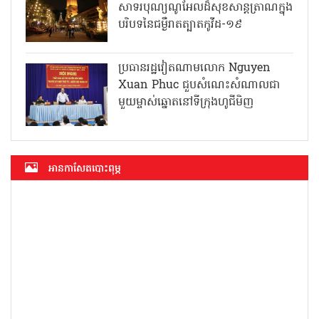
សាទរបុណ្យណូអែលដ៏សុខសាន្តត្រាណក្នុង
បរិបទនៃជម្ងឺរាតត្បាតកូវីដ-១៩
ប្រធានរដ្ឋវៀតណាមលោក Nguyen
Xuan Phuc ជួបសំណេះសំណាលជា
មួយម្ចាស់ឆ្នោតនៅទីក្រុងហូជីមិញ
អាន​កាសែត​បោះពុម្ភ