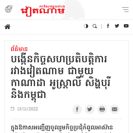
ព័ត៌មាន
បង្កើនកិច្ចសហប្រតិបត្តិការ
រវាងវៀតណាម ជាមួយ
កាណាដា អូស្ត្រាលី សិង្ហបុរី
និងកម្ពុជា
13/11/2022
ក្នុងឱកាសអញ្ជើញចូលរួមកិច្ចប្រជុំកំពូលអាស៊ាន