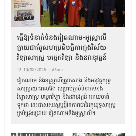
ធ្វើឱ្យទំនាក់ទំនងវៀតណាម-អូស្ត្រាលី
ក្លាយជាគំរូសហប្រតិបត្តិការក្នុងវិស័យ
វិទ្យាសាស្ត្រ បច្ចេកវិទ្យា និងនវានុវត្តន៍
10/08/2026
ព័ត៌មាន
វៀតណាម និងអូស្ត្រាលីត្រូវកសាង និងអនុវត្តយុទ្ធ
សាស្ត្ររយៈពេលវែង សម្រាប់ភ្ជាប់ទំនាក់ទំនង
វិទ្យាសាស្ត្រ បច្ចេកវិទ្យា និងនវានុវត្តន៍ ដោយចាត់
ទុកថា នេះជាសសរស្តម្ភថ្មីនៃភាពជាដៃគូយុទ្ធសាស្ត្រ
គ្រប់ជ្រុងជ្រោយ វៀតណាមនិងអូស្ត្រាលី។