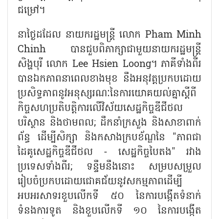
ជម្រៅ។
នាថ្ងៃដដែល នាយករដ្ឋមន្ត្រី លោក Pham Minh
Chinh បានជួបពិភាក្សាជាមួយនាយករដ្ឋមន្ត្រី
សិង្ហបុរី លោក Lee Hsien Loong។ ភាគីទាំងពីរ
បានឯកភាពនាពេលខាងមុខ នឹងអនុវត្តប្រកបដោយ
ប្រសិទ្ធភាពនូវអនុស្សរណៈនៃការយោគយល់គ្នាស្តីពី
កិច្ចសហប្រតិបត្តិការលើវិស័យសេដ្ឋកិច្ចឌីជីថល
បរិស្ថាន និងថាមពល; ដឹកនាំក្រសួង និងសាខាពាក់
ព័ន្ធ ដើម្បីសិក្សា និងកសាងក្របខ័ណ្ឌនៃ "ភាពជា
ដៃគូសេដ្ឋកិច្ចឌីជីថល - សេដ្ឋកិច្ចបៃតង" រវាង
ប្រទេសទាំងពីរ; ទន្ទឹមនឹងនោះ សម្របសម្រួល
រៀបចំប្រកបដោយជោគជ័យនូវសកម្មភាពដើម្បី
អបអរសាទរខួបលើកទី ៥០ នៃការបង្កើតទំនាក់
ទំនងការទូត និងខួបលើកទី ១០ នៃការបង្កើត