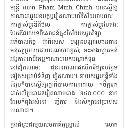
មន្ត្រី លោក Pham Minh Chinh បានស្នើឱ្យ
កាណាដាជួយឧបត្ថម្ភវៀតណាមលើវិស័យថាមពល
ការផ្លាស់ប្តូរឌីជីថល ការផ្លាស់ប្តូរបៃតង;
ចែករំលែកបទពិសោធន៍ក្នុងវិស័យបច្ចេកវិទ្យា
អភិបាលកិច្ច ជាពិសេស បណ្តុះបណ្តាលធនធាន
មនុស្សប្រកបដោយគុណភាពខ្ពស់; អះអាងស្វាគមន៍
អង្គភាពអាជីវកម្មកាណាដាមកបណ្តាក់ទុន
នៅវៀតណាម; ជូនពរកាណាដាបើកទីផ្សារបន្ថែម
ទៀតសម្រាប់ទំនិញ វៀតណាម។ នាយករដ្ឋមន្ត្រីទាំង
ពីររូបក៏បានស្នើឱ្យរដ្ឋាភិបាលកាណាដាយ កចិត្តទុក
ដាក់លើប្រជាជនវៀតណាមជាង ២៤០.០០០ នាក់
ដែលកំពុងរស់នៅ ធ្វើការ និងសិក្សានៅប្រទេស
កាណាដា។
ក្នុងជំនួបជាមួយសមភាគីអូស្ត្រាលី លោក