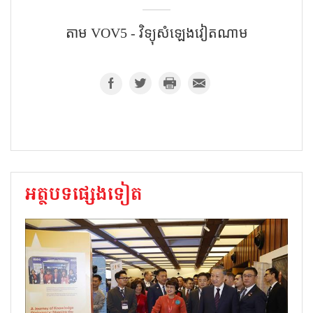
តាម VOV5 - វិទ្យុសំឡេងវៀតណាម
អត្ថបទផ្សេងទៀត