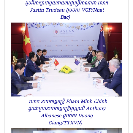
ជួបពិភាក្សាជាមួយនាយករដ្ឋមន្ត្រីកាណាដា លោក
Justin Trudeau (រូបថត៖ VGP/Nhat
Bac)
លោក នាយករដ្ឋមន្ត្រី Pham Minh Chinh
ជួបជាមួយនាយករដ្ឋមន្ត្រីអូស្ត្រាលី Anthony
Albanese (រូបថត៖ Duong
Giang/TTXVN)