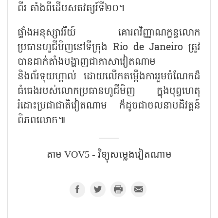
ពីរ តាំងពីដើមសតវត្សរ៍ទី២០។
ផ្ទាំងអនុស្សាវរីយ៍ គោរពវិញ្ញាណក្ខន្ធលោក
ប្រធានហូជីមិញនៅទីក្រុង Rio de Janeiro ត្រូវ
បានដាក់តាំងបង្ហាញជាភាសាវៀតណាម
និងព័រទុយហ្គាល់ ដោយលើកតម្កើងការរួមចំណែកដ៏
ធំធេងរបស់លោកប្រធានហូជីមិញ ក្នុងបុព្វហេតុ
រំដោះប្រជាជាតិវៀតណាម ក៏ដូចជាចលនាបដិវត្តន៍
ពិភពលោក៕
តាម​ VOV5 - វិទ្យុសម្លេងវៀតណាម