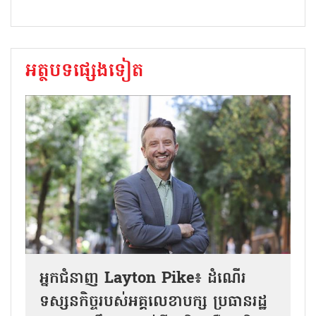
អត្ថបទផ្សេងទៀត
អ្នកជំនាញ Layton Pike៖ ដំណើរ
ទស្សនកិច្ចរបស់អគ្គលេខាបក្ស ប្រធានរដ្ឋ