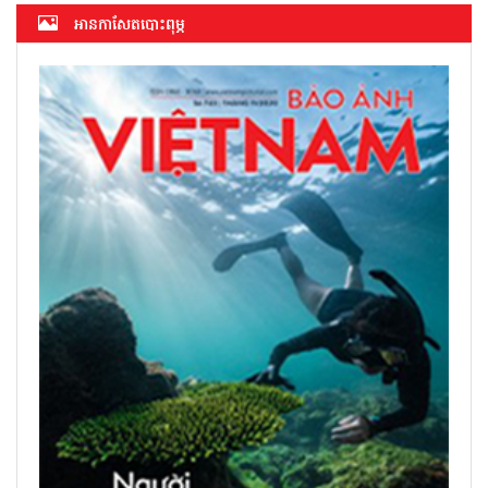
អាន​កាសែត​បោះពុម្ភ