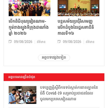
បើកពិធីបុណ្យវៀតណាម-
បន្តសម័យប្រជុំវិសាមញ្ញ
កូរ៉េខាងត្បូងទីក្រុងដាណាំង
លើកដំបូងនៃរដ្ឋសភានីតិ
ឆ្នាំ ២០២៦
កាលទី១៦
09/08/2026
09/08/2026
ព័ត៌មាន
ព័ត៌មាន
អត្ថបទផ្សេងទៀត
អត្ថបទអានច្រើនបំផុត
បទប្បញ្ញត្តិស្តីពីការទប់ស្កាត់ការរាតត្បាតនៃ
ជំងឺ Covid-19 សម្រាប់ប្រជាជនដែល
ចូលមកប្រទេសវៀតណាម