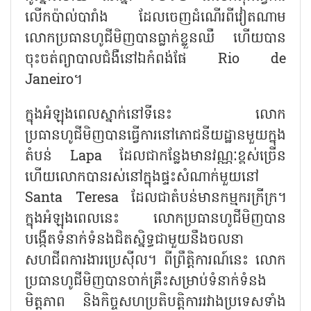
លើកប៉ាល់បារាំង ដែលចេញដំណើរពីវៀតណាម
លោកប្រធានហូជីមិញបានធ្លាក់ខ្លួនឈឺ ហើយបាន
ចុះចត់ព្យាបាលជំងឺនៅឯកំពង់ផែ Rio de
Janeiro។
ក្នុងអំឡុងពេលស្នាក់នៅទីនេះ លោក
ប្រធានហូជីមិញបានធ្វើការនៅភោជនីយដ្ឋានមួយក្នុង
តំបន់ Lapa ដែលជាកន្លែងមានវណ្ណៈខ្ពស់ច្រើន
ហើយលោកបានរស់នៅក្នុងផ្ទះសំណាក់មួយនៅ
Santa Teresa ដែលជាតំបន់មានកម្មករក្រីក្រ។
ក្នុងអំឡុងពេលនេះ លោកប្រធានហូជីមិញបាន
បង្កើតទំនាក់ទំនងជិតស្និទ្ធជាមួយនឹងចលនា
សហជីពការងារប្រេស៊ីល។ ពីព្រឹត្តិការណ៍នេះ លោក
ប្រធានហូជីមិញបានចាក់គ្រឹះសម្រាប់ទំនាក់ទំនង
មិត្តភាព និងកិច្ចសហប្រតិបត្តិការរវាងប្រទេសទាំង