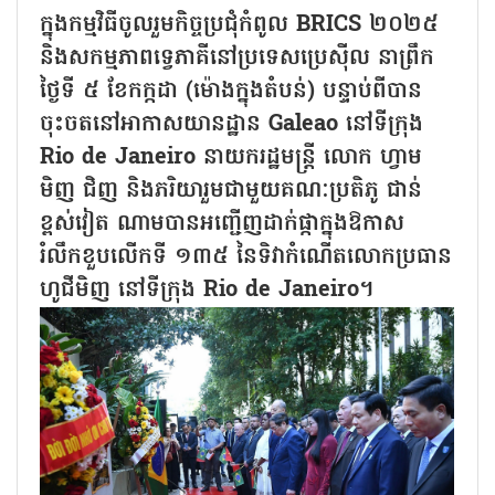
ក្នុងកម្មវិធីចូលរួមកិច្ចប្រជុំកំពូល BRICS ២០២៥
និងសកម្មភាពទ្វេភាគីនៅប្រទេសប្រេស៊ីល នាព្រឹក
ថ្ងៃទី ៥ ខែកក្កដា (ម៉ោងក្នុងតំបន់) បន្ទាប់ពីបាន
ចុះចតនៅអាកាសយានដ្ឋាន Galeao នៅទីក្រុង
Rio de Janeiro នាយករដ្ឋមន្ត្រី លោក ហ្វាម
មិញ ជិញ និងភរិយារួមជាមួយគណៈប្រតិភូ ជាន់
ខ្ពស់វៀត ណាមបានអញ្ជើញដាក់ផ្កាក្នុងឱកាស
រំលឹកខួបលើកទី ១៣៥ នៃទិវាកំណើតលោកប្រធាន
ហូជីមិញ នៅទីក្រុង Rio de Janeiro។