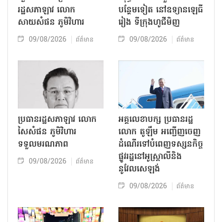
រដ្ឋសភាឡាវ លោក
បន្ថែមទៀត នៅឧទ្យានឡេធី
សាយសំផន ភូមិវិហារ
រៀង ទីក្រុងហូជីមិញ
09/08/2026
09/08/2026
ព័ត៌មាន
ព័ត៌មាន
ប្រធានរដ្ឋសភាឡាវ លោក
អគ្គលេខាបក្ស ប្រធានរដ្ឋ
សៃសំផន ភូមិវិហារ
លោក តូឡឹម អញ្ជើញចេញ
ទទួលមរណភាព
ដំណើរទៅបំពេញទស្សនកិច្ច
ផ្លូវរដ្ឋនៅអូស្ត្រាលីនិង
09/08/2026
ព័ត៌មាន
នូវែលសេឡង់
09/08/2026
ព័ត៌មាន