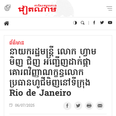
ព័ត៌មាន
នាយករដ្ឋមន្ត្រី លោក ហ្វាម
មិញ ជិញ អញ្ជើញដាក់ផ្កា
គោរពវិញ្ញាណក្ខន្ធលោក
ប្រធានហូជីមិញនៅទីក្រុង
Rio de Janeiro
06/07/2025