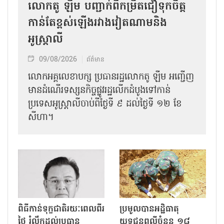
លោកតូ ឡឹម បញ្ជាក់ពីកម្រិតជឿទុកចិត្ត
កាន់តែខ្ពស់ឡើងរវាងវៀតណាមនិង
អូស្ត្រាលី
09/08/2026
ព័ត៌មាន
លោកអគ្គលេខាបក្ស ប្រធានរដ្ឋលោកតូ ឡឹម អញ្ជើញ
មានដំណើរទស្សនកិច្ចផ្លូវរដ្ឋលើកដំបូងទៅកាន់
ប្រទេសអូស្ត្រាលីចាប់ពីថ្ងៃទី ៩ ដល់ថ្ងៃទី ១២ ខែ
សីហា។
ពិធីកាន់ទុក្ខជាតិរយៈពេលពីរ
ប្រមូលបានអដ្ឋិធាតុ
ថ្ងៃ រំលឹកដល់ប្រធាន
យុទ្ធជនពលីចំនួន ១៨