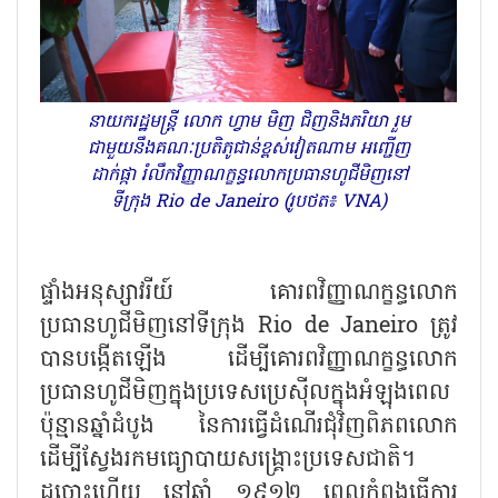
នាយករដ្ឋមន្ត្រី លោក ហ្វាម មិញ ជិញនិងភរិយា រួម
ជាមួយនឹងគណៈប្រតិភូជាន់ខ្ពស់វៀតណាម អញ្ជើញ
ដាក់ផ្កា រំលឹកវិញ្ញាណក្ខន្ធលោកប្រធានហូជីមិញនៅ
ទីក្រុង Rio de Janeiro (រូបថត៖ VNA)
ផ្ទាំងអនុស្សាវរីយ៍ គោរពវិញ្ញាណក្ខន្ធលោក
ប្រធានហូជីមិញនៅទីក្រុង Rio de Janeiro ត្រូវ
បានបង្កើតឡើង ដើម្បីគោរពវិញ្ញាណក្ខន្ធលោក
ប្រធានហូជីមិញក្នុងប្រទេសប្រេស៊ីលក្នុងអំឡុងពេល
ប៉ុន្មានឆ្នាំដំបូង នៃការធ្វើដំណើរជុំវិញពិភពលោក
ដើម្បីស្វែងរកមធ្យោបាយសង្គ្រោះប្រទេសជាតិ។
ដូច្នោះហើយ នៅឆ្នាំ ១៩១២ ពេលកំពុងធ្វើការ