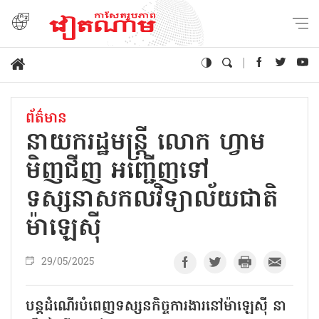
ព័ត៌មាន
នាយករដ្ឋមន្ត្រី លោក ហ្វាម
មិញជីញ អញ្ជើញទៅ
ទស្សនាសកលវិទ្យាល័យជាតិ
ម៉ាឡេស៊ី
29/05/2025
បន្តដំណើរបំពេញទស្សនកិច្ចការងារនៅម៉ាឡេស៊ី នា