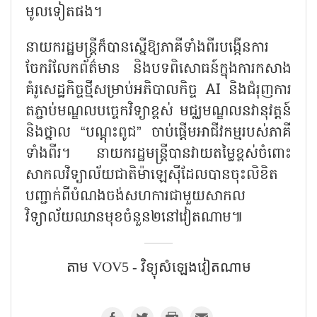
មូលទៀតផង។
នាយករដ្ឋមន្ត្រីក៏បានស្នើឱ្យភាគីទាំងពីរបង្កើនការ
ចែករំលែកព័ត៌មាន និងបទពិសោធន៍ក្នុងការកសាង
គំរូសេដ្ឋកិច្ចថ្មីសម្រាប់អភិបាលកិច្ច
AI និងជំរុញការ
តភ្ជាប់មណ្ឌលបច្ចេកវិទ្យាខ្ពស់ មជ្ឈមណ្ឌលនវានុវត្តន៍
និងថ្នាល “បណ្ដុះពូជ” ចាប់ផ្តើមអាជីវកម្មរបស់ភាគី
ទាំងពីរ។ នាយករដ្ឋមន្ត្រីបានវាយតម្លៃខ្ពស់ចំពោះ
សាកលវិទ្យាល័យជាតិម៉ាឡេស៊ីដែលបានចុះលិខិត
បញ្ជាក់ពីបំណងចង់សហការជាមួយសាកល
វិទ្យាល័យឈានមុខចំនួន២នៅវៀតណាម៕
តាម VOV5 - វិទ្យុសំឡេង​វៀតណាម