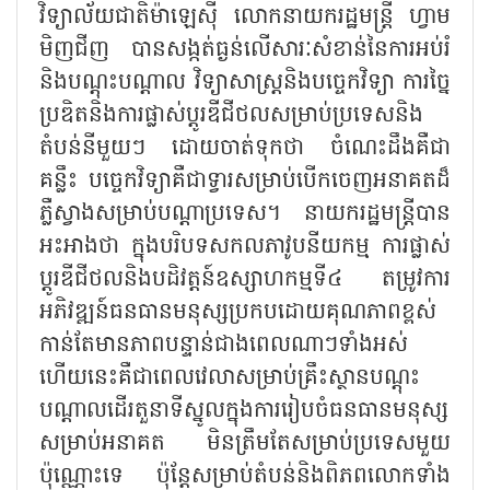
វិទ្យាល័យជាតិម៉ាឡេស៊ី លោកនាយករដ្ឋមន្ត្រី ហ្វាម
មិញជីញ បានសង្កត់ធ្ងន់លើសារៈសំខាន់នៃការអប់រំ
និងបណ្តុះបណ្តាល វិទ្យាសាស្ត្រនិងបច្ចេកវិទ្យា ការច្នៃ
ប្រឌិតនិងការផ្លាស់ប្តូរឌីជីថលសម្រាប់ប្រទេសនិង
តំបន់នីមួយៗ ដោយចាត់ទុកថា ចំណេះដឹងគឺជា
គន្លឹះ បច្ចេកវិទ្យាគឺជាទ្វារសម្រាប់បើកចេញអនាគតដ៏
ភ្លឺស្វាងសម្រាប់បណ្តាប្រទេស។ នាយករដ្ឋមន្ត្រីបាន
អះអាងថា ក្នុងបរិបទសកលភាវូបនីយកម្ម ការផ្លាស់
ប្តូរឌីជីថលនិងបដិវត្តន៍ឧស្សាហកម្មទី៤ តម្រូវការ
អភិវឌ្ឍន៍ធនធានមនុស្សប្រកបដោយគុណភាពខ្ពស់
កាន់តែមានភាពបន្ទាន់ជាងពេលណាៗទាំងអស់
ហើយនេះគឺជាពេលវេលាសម្រាប់គ្រឹះស្ថានបណ្តុះ
បណ្តាលដើរតួនាទីស្នូលក្នុងការរៀបចំធនធានមនុស្ស
សម្រាប់អនាគត មិនត្រឹមតែសម្រាប់ប្រទេសមួយ
ប៉ុណ្ណោះទេ ប៉ុន្តែសម្រាប់តំបន់និងពិភពលោកទាំង