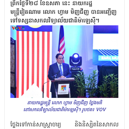
ព្រឹកថ្ងៃទី២៨ ខែឧសភា នេះ នាយករដ្ឋ
មន្ត្រីវៀតណាម លោក ហ្វាម មិញជីញ បានអញ្ជើញ
ទៅទស្សនាសកលវិទ្យាល័យជាតិម៉ាឡេស៊ី។
នាយករដ្ឋមន្ត្រី លោក ហ្វាម មិញជីញ ថ្លែងមតិ
នៅសកលវិទ្យាល័យជាតិម៉ាឡេស៊ី។ រូបថត៖ VOV
ថ្លែងទៅកាន់សាស្ត្រាចារ្យ និងនិស្សិតនៃសាកល