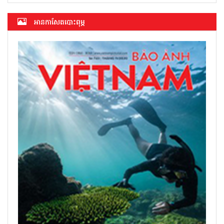
អាន​កាសែត​បោះពុម្ភ