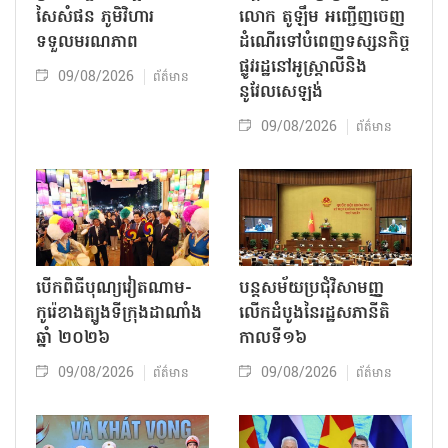
សៃសំផន ភូមិវិហារ
លោក តូឡឹម អញ្ជើញចេញ
ទទួលមរណភាព
ដំណើរទៅបំពេញទស្សនកិច្ច
ផ្លូវរដ្ឋនៅអូស្ត្រាលីនិង
09/08/2026
ព័ត៌មាន
នូវែលសេឡង់
09/08/2026
ព័ត៌មាន
បើកពិធីបុណ្យវៀតណាម-
បន្តសម័យប្រជុំវិសាមញ្ញ
កូរ៉េខាងត្បូងទីក្រុងដាណាំង
លើកដំបូងនៃរដ្ឋសភានីតិ
ឆ្នាំ ២០២៦
កាលទី១៦
09/08/2026
09/08/2026
ព័ត៌មាន
ព័ត៌មាន