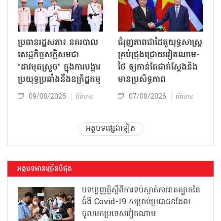
ប្រធានរដ្ឋសភា៖ នគរបាល
ជំរុញភាពជាដៃគូយុទ្ធសាស្ត្រ
សេដ្ឋកិច្ចសក្តិសមជា
គ្រប់ជ្រុងជ្រោយវៀតណាម-
“ដាវមុតស្រួច” ក្នុងការបង្ការ
ថៃ ឲ្យកាន់តែជាក់ស្ដែងនិង
ប្រយុទ្ធប្រឆាំងនឹងឧក្រិដ្ឋកម្ម
មានប្រសិទ្ធភាព
09/08/2026
07/08/2026
ព័ត៌មាន
ព័ត៌មាន
អត្ថបទផ្សេងទៀត
អត្ថបទអានច្រើនបំផុត
បទប្បញ្ញត្តិស្តីពីការទប់ស្កាត់ការរាតត្បាតនៃ
ជំងឺ Covid-19 សម្រាប់ប្រជាជនដែល
ចូលមកប្រទេសវៀតណាម