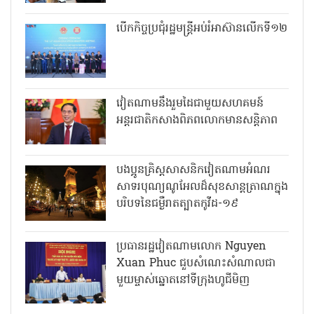
បើកកិច្ចប្រជុំរដ្ឋមន្ត្រីអប់រំអាស៊ានលើកទី១២
វៀតណាមនឹងរួមដៃជាមួយសហគមន៍
អន្តរជាតិកសាងពិភពលោកមានសន្តិភាព
បងប្អូនគ្រិស្តសាសនិកវៀតណាមអំណរ
សាទរបុណ្យណូអែលដ៏សុខសាន្តត្រាណក្នុង
បរិបទនៃជម្ងឺរាតត្បាតកូវីដ-១៩
ប្រធានរដ្ឋវៀតណាមលោក Nguyen
Xuan Phuc ជួបសំណេះសំណាលជា
មួយម្ចាស់ឆ្នោតនៅទីក្រុងហូជីមិញ