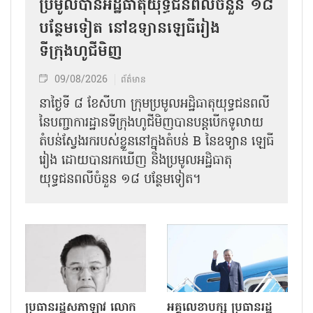
ប្រមូលបានអដ្ឋិធាតុយុទ្ធជនពលីចំនួន ១៨
បន្ថែមទៀត នៅឧទ្យានឡេធីរៀង
ទីក្រុងហូជីមិញ
09/08/2026
ព័ត៌មាន
នាថ្ងៃទី ៨ ខែសីហា ក្រុមប្រមូលអដ្ឋិធាតុយុទ្ធជនពលី
នៃបញ្ជាការដ្ឋានទីក្រុងហូជីមិញបានបន្តបើកទូលាយ
តំបន់ស្វែងរករបស់ខ្លួននៅក្នុងតំបន់ B នៃឧទ្យាន ឡេធី
រៀង ដោយបានរកឃើញ និងប្រមូលអដ្ឋិធាតុ
យុទ្ធជនពលីចំនួន ១៨ បន្ថែមទៀត។
ប្រធានរដ្ឋសភាឡាវ លោក
អគ្គលេខាបក្ស ប្រធានរដ្ឋ