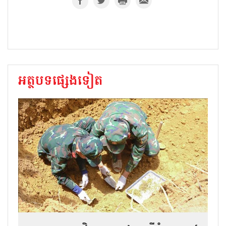
អត្ថបទផ្សេងទៀត