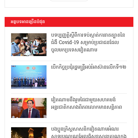
អត្ថបទអានច្រើនបំផុត
បទប្បញ្ញត្តិស្តីពីការទប់ស្កាត់ការរាតត្បាតនៃ
ជំងឺ Covid-19 សម្រាប់ប្រជាជនដែល
ចូលមកប្រទេសវៀតណាម
បើកកិច្ចប្រជុំរដ្ឋមន្ត្រីអប់រំអាស៊ានលើកទី១២
វៀតណាមនឹងរួមដៃជាមួយសហគមន៍
អន្តរជាតិកសាងពិភពលោកមានសន្តិភាព
បងប្អូនគ្រិស្តសាសនិកវៀតណាមអំណរ
សាទរបុណ្យណូអែលដ៏សុខសាន្តត្រាណក្នុង