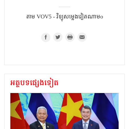
តាម​ VOV5 - វិទ្យុសម្លេងវៀតណាមo
អត្ថបទផ្សេងទៀត