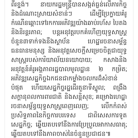
ពីរខ្ទង់។ នាយករដ្ឋមន្ត្រីបានសង្កត់ធ្ងន់លើភារកិច្ច
និងដំណោះស្រាយសំខាន់ៗ ដើម្បីប្រែក្លាយគំរូ
កំណើនឆ្ពោះទៅរកការអភិវឌ្ឍយ៉ាងឆាប់រហ័ស បៃតង
និងនិរន្តរភាព; បន្តអនុវត្តរបកគំហើញយុទ្ធសាស្ត្រ
ចំនួន៣ទាក់ទងនឹងស្ថាប័ន ហេដ្ឋារចនាសម្ព័ន្ធ
ធនធានមនុស្ស និងអនុវត្តសេចក្តីសម្រេចចិត្តជាយុទ្ធ
សាស្ត្ររបស់ការិយាល័យនយោបាយ; កសាងនិង
អនុវត្តន៍គំរូអង្គភាពរដ្ឋបាលមូលដ្ឋាន ២ កម្រិត;
អភិវឌ្ឍសេដ្ឋកិច្ចឯកជនជាកម្លាំងចលករដ៏សំខាន់
បំផុត ហើយសេដ្ឋកិច្ចរដ្ឋដើរតួនាទីស្នូល; ពង្រឹង
សក្តានុពលការពារជាតិ និងសន្តិសុខ; គម្រោងហេដ្ឋា
រចនាសម្ព័ន្ធយុទ្ធសាស្ត្រពេញលេញ; លើកកំពស់
ប្រសិទ្ធភាពនៃកិច្ចការបរទេស ជាពិសេសការទូត
សេដ្ឋកិច្ច; ឆ្លើយតបទៅនឹងការប្រែប្រួលអាកាសធាតុ;
ឆ្លើយតបទៅនឹងភាពចាស់នៃចំនួនប្រជាជន៕