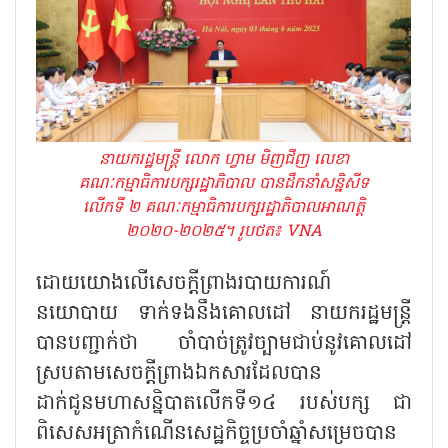
នាយករដ្ឋមន្ត្រី លោក ហ្វាម មិញជីញ លេខា
គណៈកម្មាធិការបក្សរដ្ឋាភិបាល បានដឹកនាំសន្និសីទ
លើកទី ២ គណៈកម្មាធិការបក្សរដ្ឋាភិបាលអាណត្តិ
២០២០-២០២៥។ រូបថត៖ VNA
ដោយយោងលើសេចក្តីព្រាងរបាយការណ៍
នយោបាយ ទាក់ទងនឹងគោលដៅ នាយករដ្ឋមន្ត្រី
បានបញ្ជាក់ថា ចាំបាច់ត្រូវច្បាមជាប់នូវគោលដៅ
ស្របតាមសេចក្តីព្រាងឯកសារដែលបាន
ដាក់ជូនមហាសន្និបាតលើកទី១៤ របស់បក្ស ជា
ពិសេសអត្រាកំណើនសេដ្ឋកិច្ចប្រចាំឆ្នាំសម្រេចបាន