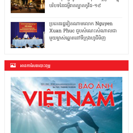
បរិបទនៃជម្ងឺរាតត្បាតកូវីដ-១៩
ប្រធានរដ្ឋវៀតណាមលោក Nguyen
Xuan Phuc ជួបសំណេះសំណាលជា
មួយម្ចាស់ឆ្នោតនៅទីក្រុងហូជីមិញ
អាន​កាសែត​បោះពុម្ភ