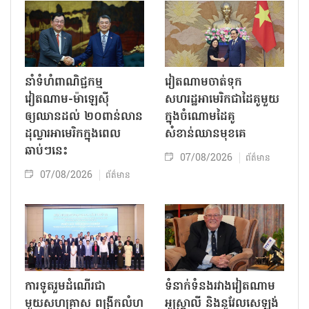
នាំទំហំពាណិជ្ជកម្ម
វៀតណាមចាត់ទុក
វៀតណាម-ម៉ាឡេស៊ី
សហរដ្ឋអាមេរិកជាដៃគូមួយ
ឲ្យឈានដល់ ២០ពាន់លាន
ក្នុងចំណោមដៃគូ
ដុល្លារអាមេរិកក្នុងពេល
សំខាន់ឈានមុខគេ
ឆាប់ៗនេះ
07/08/2026
ព័ត៌មាន
07/08/2026
ព័ត៌មាន
ការទូតរួមដំណើរជា
ទំនាក់ទំនងរវាងវៀតណាម
មួយសហគ្រាស ពង្រីកលំហ
អូស្ត្រាលី និងនូវែលសេឡង់