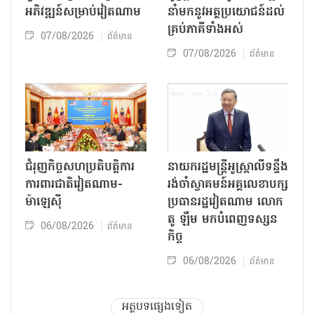
អភិវឌ្ឍន៍សម្រាប់វៀតណាម
នាំមកនូវអត្ថប្រយោជន៍ដល់
គ្រប់ភាគីទាំងអស់
07/08/2026
ព័ត៌មាន
07/08/2026
ព័ត៌មាន
ជំរុញកិច្ចសហប្រតិបត្តិការ
នាយករដ្ឋមន្ត្រីអូស្ត្រាលីទន្ទឹង
ការពារជាតិវៀតណាម-
រង់ចាំស្វាគមន៍អគ្គលេខាបក្ស
ម៉ាឡេស៊ី
ប្រធានរដ្ឋវៀតណាម លោក
តូ ឡឹម មកបំពេញទស្សន
06/08/2026
ព័ត៌មាន
កិច្ច
06/08/2026
ព័ត៌មាន
អត្ថបទផ្សេងទៀត