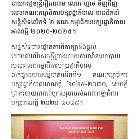
នាយករដ្ឋមន្ត្រីវៀតណាម លោក ហ្វាម មិញជីញ
លេខាគណៈកម្មាធិការបក្សរដ្ឋាភិបាល បានដឹកនាំ
សន្និសីទលើកទី ២ គណៈកម្មាធិការបក្សរដ្ឋាភិបាល
អាណត្តិ ២០២០-២០២៥។
សន្និសីទបានផ្តោតការពិភាក្សានិងផ្តល់
យោបល់លើសេចក្តីព្រាងរបាយការណ៍នយោបាយ
របស់គណៈកម្មាធិការបក្សរដ្ឋាភិបាល
ដាក់ជូនមហាសន្និបាតលើកទី១ គណៈកម្មាធិការ
បក្សរដ្ឋាភិបាលអាណត្តិ ២០២៥-២០៣០; សេចក្តី
ព្រាងរបាយការណ៍បូកសរុបរបស់គណៈកម្មាធិការ
បក្សអាណត្តិ ២០២០-២០២៥។