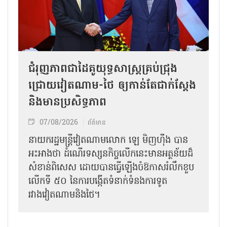
ជំរុញភាពជាដៃគូយុទ្ធសាស្ត្រគ្រប់ជ្រុង
ជ្រោយវៀតណាម-ថៃ ឲ្យកាន់តែជាក់ស្ដែង
និងមានប្រសិទ្ធភាព
07/08/2026
ព័ត៌មាន
នាយករដ្ឋមន្ត្រីវៀតណាមលោក ឡេ មិញហ៊ឹង បាន
អះអាងថា ដំណើរទស្សនកិច្ចលើកនេះមានអត្ថន័យដ៏
សំខាន់ពិសេស ដោយបានធ្វើឡើងចំឱកាសរំលឹកខួប
លើកទី ៥០ នៃការបង្កើតទំនាក់ទំនងការទូត
រវាងវៀតណាមនិងថៃ។