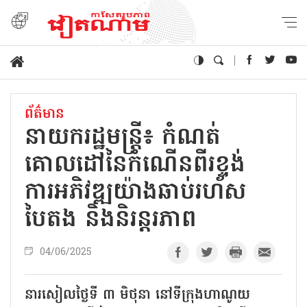
ព័ត៌មាន
នាយករដ្ឋមន្ត្រី៖ កំណត់​
គោលដៅនៃ​កំណើនពីរខ្ទង់
ការអភិវឌ្ឍយ៉ាងឆាប់រហ័ស
បៃតង និងនិរន្តរភាព
04/06/2025
នារសៀលថ្ងៃទី ៣ មិថុនា នៅទីក្រុងហាណូយ