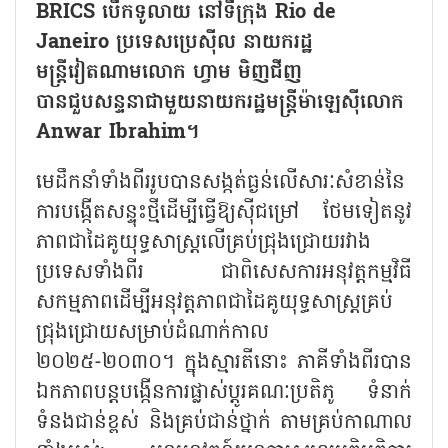
BRICS បើកទូលាយ នៅទីក្រុង Rio de
Janeiro ប្រទេសប្រេស៊ីល នាយករដ្ឋ
មន្ត្រីវៀតណាមលោក ហ្វាម មិញជីញ
បានជួបសន្ទនាជាមួយនាយករដ្ឋមន្ត្រីម៉ាឡេស៊ីលោក
Anwar Ibrahim។
មេដឹកនាំទាំងពីររូបបានសង្កត់ធ្ងន់លើសារៈសំខាន់នៃ
ការបង្កើតសន្ទុះថ្មីដើម្បីធ្វើឱ្យស៊ីជម្រៅ ថែមទៀតនូវ
ភាពជាដៃគូយុទ្ធសាស្ត្រលើគ្រប់ជ្រុងជ្រោយរវាង
ប្រទេសទាំងពីរ ជាពិសេសការអនុវត្តកម្មវិធី
សកម្មភាពដើម្បីអនុវត្តភាពជាដៃគូយុទ្ធសាស្ត្រគ្រប់
ជ្រុងជ្រោយសម្រាប់ដំណាក់កាល
២០២៥-២០៣០។ ក្នុងស្មារតីនោះ ភាគីទាំងពីរបាន
ឯកភាពបន្តបង្កើនការផ្លាស់ប្តូរគណៈប្រតិភូ ទំនាក់
ទំនងជាន់ខ្ពស់ និងគ្រប់ជាន់ថ្នាក់ តាមគ្រប់កាណាល