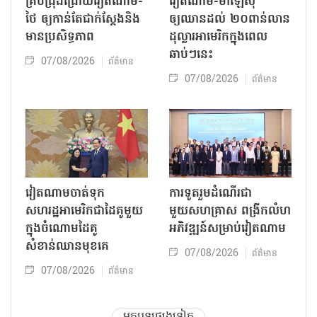
គ្រប់ជ្រុងជ្រោយវៀតណាម-
វៀតណាម-ម៉ាឡេស៊ី
ថៃ ឲ្យកាន់តែជាក់ស្ដែងនិង
ឲ្យឈានដល់ ២០ពាន់លាន
មានប្រសិទ្ធភាព
ដុល្លារអាមេរិកក្នុងពេល
ឆាប់ៗនេះ
07/08/2026
ព័ត៌មាន
07/08/2026
ព័ត៌មាន
វៀតណាមចាត់ទុក
ការទូតរួមដំណើរជា
សហរដ្ឋអាមេរិកជាដៃគូមួយ
មួយសហគ្រាស ពង្រីកលំហ
ក្នុងចំណោមដៃគូ
អភិវឌ្ឍន៍សម្រាប់វៀតណាម
សំខាន់ឈានមុខគេ
07/08/2026
ព័ត៌មាន
07/08/2026
ព័ត៌មាន