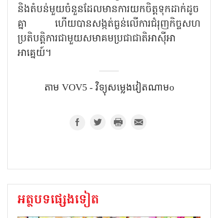
និងតំបន់មួយចំនួនដែលមានការយកចិត្តទុកដាក់ដូច
គ្នា ហើយបានសង្កត់ធ្ងន់លើការជំរុញកិច្ចសហ
ប្រតិបត្តិការជាមួយសមាគមប្រជាជាតិអាស៊ីអា
អាគ្នេយ៍។
តាម​ VOV5 - វិទ្យុសម្លេងវៀតណាមo
អត្ថបទផ្សេងទៀត