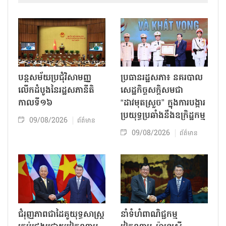
បន្តសម័យប្រជុំវិសាមញ្ញ
ប្រធានរដ្ឋសភា៖ នគរបាល
លើកដំបូងនៃរដ្ឋសភានីតិ
សេដ្ឋកិច្ចសក្តិសមជា
កាលទី១៦
“ដាវមុតស្រួច” ក្នុងការបង្ការ
ប្រយុទ្ធប្រឆាំងនឹងឧក្រិដ្ឋកម្ម
09/08/2026
ព័ត៌មាន
09/08/2026
ព័ត៌មាន
ជំរុញភាពជាដៃគូយុទ្ធសាស្ត្រ
នាំទំហំពាណិជ្ជកម្ម