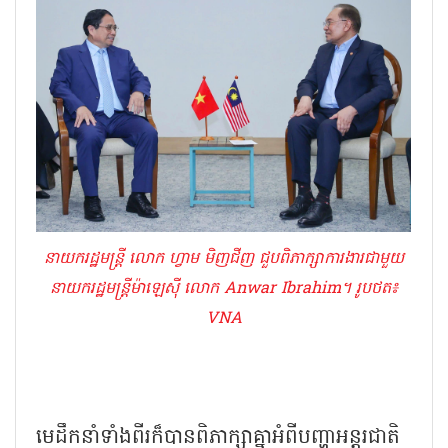
នាយករដ្ឋមន្ត្រី លោក ហ្វាម មិញជីញ ជួបពិភាក្សាការងារជាមួយ
នាយករដ្ឋមន្ត្រីម៉ាឡេស៊ី លោក Anwar Ibrahim។ រូបថត៖
VNA
មេដឹកនាំទាំងពីរក៏បានពិភាក្សាគ្នាអំពីបញ្ហាអន្តរជាតិ