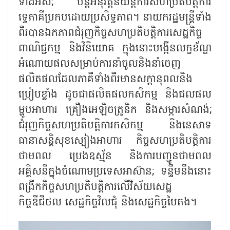
ទាំងអស់; បន្តអនុវត្តន៍យន្តការសហប្រតិបត្តិការ
ទ្វេភាគីប្រកបដោយប្រសិទ្ធភាព។ នាយករដ្ឋមន្ត្រីទាំង
ពីរបានឯកភាពជំរុញកិច្ចសហប្រតិបត្តិការសេដ្ឋកិច្ច
ពាណិជ្ជកម្ម និងវិនិយោគ ក្នុងនោះបង្កើនលក្ខខ័ណ្ឌ
អំណោយផលសម្រាប់ការនាំចូលនិងនាំចេញ
ផលិតផលដែលភាគីទាំងពីរមានសក្តានុពលនិង
ប្រៀបខ្លាំង ដូចជាផលិតផលកសិកម្ម និងជលផល
ម្ហូបអាហារ គ្រឿងអេឡិចត្រូនិក និងសម្ភារសំណង់;
ជំរុញកិច្ចសហប្រតិបត្តិការកសិកម្ម និងនេសាទ
ធានាសន្តិសុខស្បៀងអាហារ កិច្ចសហប្រតិបត្តិការ
ថាមពល ប្រេងឧស្ម័ន និងការបញ្ជូនថាមពល
អគ្គិសនីក្នុងចំណោមប្រទេសអាស៊ាន; ទន្ទឹមនឹងនោះ
ពង្រីកកិច្ចសហប្រតិបត្តិការលើវិស័យសេដ្ឋ
កិច្ចឌីជីថល សេដ្ឋកិច្ចវិលជុំ និងសេដ្ឋកិច្ចបៃតង។