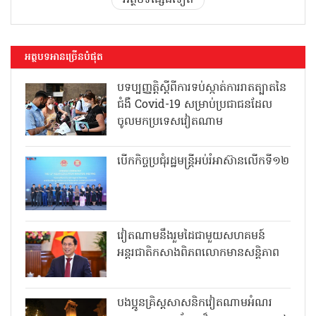
អត្ថបទផ្សេងទៀត
អត្ថបទអានច្រើនបំផុត
បទប្បញ្ញត្តិស្តីពីការទប់ស្កាត់ការរាតត្បាតនៃ
ជំងឺ Covid-19 សម្រាប់ប្រជាជនដែល
ចូលមកប្រទេសវៀតណាម
បើកកិច្ចប្រជុំរដ្ឋមន្ត្រីអប់រំអាស៊ានលើកទី១២
វៀតណាមនឹងរួមដៃជាមួយសហគមន៍
អន្តរជាតិកសាងពិភពលោកមានសន្តិភាព
បងប្អូនគ្រិស្តសាសនិកវៀតណាមអំណរ