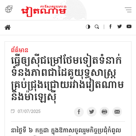
ព័ត៌មាន
ធ្វើ​ឲ្យ​ស៊ីជម្រៅ​ថែម​ទៀត​ទំនាក់​
ទំនង​ភាពជាដៃគូយុទ្ធសាស្ត្រ
គ្រប់ជ្រុងជ្រោយរវាងវៀតណាម
និងម៉ាឡេស៊ី ​
07/07/2025
នាថ្ងៃទី ៦ កក្កដា ក្នុងឱកាសចូលរួមកិច្ចប្រជុំកំពូល