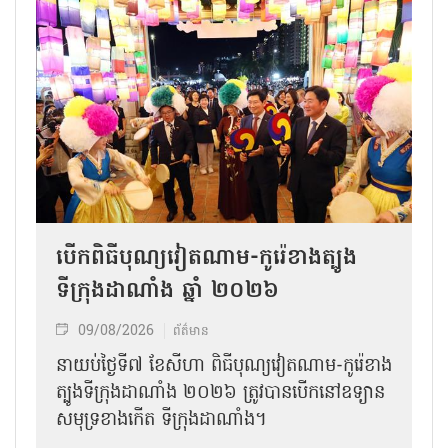
បើកពិធីបុណ្យវៀតណាម-កូរ៉េខាងត្បូង
ទីក្រុងដាណាំង ឆ្នាំ ២០២៦
09/08/2026
ព័ត៌មាន
នាយប់ថ្ងៃទី៧ ខែសីហា ពិធីបុណ្យវៀតណាម-កូរ៉េខាង
ត្បូងទីក្រុងដាណាំង ២០២៦ ត្រូវបានបើកនៅឧទ្យាន
សមុទ្រខាងកើត ទីក្រុងដាណាំង។